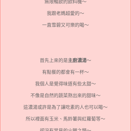
無限暢飲的飲料機～
我跟老媽超愛的～
一直雪碧又可樂的喝～
首先上來的是
主廚濃湯
～
有點餐的都會有一杯～
我個人是覺得味道有些太甜～
不像是自然的蔬菜熬出來的甜味～
這濃湯或許是為了讓吃素的人也可以喝～
所以裡面有玉米、馬鈴薯與紅蘿蔔等～
卻沒有常見的火腿之類～