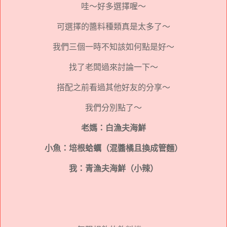
哇～好多選擇喔～
可選擇的醬料種類真是太多了～
我們三個一時不知該如何點是好～
找了老闆過來討論一下～
搭配之前看過其他好友的分享～
我們分別點了～
老媽：白漁夫海鮮
小魚：培根蛤蠣（混醬橘且換成管麵）
我：青漁夫海鮮（小辣）