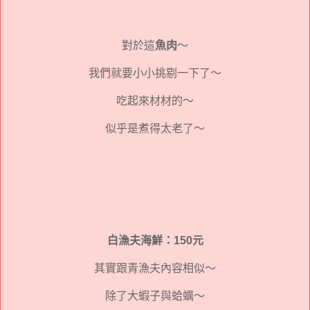
對於這
魚肉
～
我們就要小小挑剔一下了～
吃起來材材的～
似乎是煮得太老了～
白漁夫海鮮：150元
其實跟青漁夫內容相似～
除了大蝦子與蛤蠣～