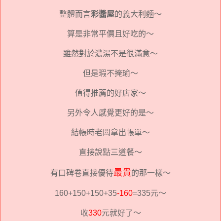
整體而言
彩醬屋
的義大利麵～
算是非常平價且好吃的～
雖然對於濃湯不是很滿意～
但是瑕不掩瑜～
值得推薦的好店家～
另外令人感覺更好的是～
結帳時老闆拿出帳單～
直接說點三道餐～
最貴
有口碑卷直接優待
的那一樣～
160+150+150+35
-160
=335元～
收
330
元就好了～