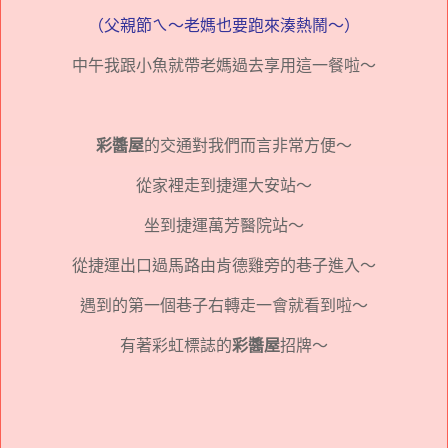
（父親節ㄟ～老媽也要跑來湊熱鬧～）
中午我跟小魚就帶老媽過去享用這一餐啦～
彩醬屋
的交通對我們而言非常方便～
從家裡走到捷運大安站～
坐到捷運萬芳醫院站～
從捷運出口過馬路由肯德雞旁的巷子進入～
遇到的第一個巷子右轉走一會就看到啦～
有著彩虹標誌的
彩醬屋
招牌～