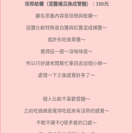
培根蛤蠣（混醬橘且換成管麵）：150元
顧名思義內容是培根與蛤蠣～
這醬比較特殊是白醬與紅醬混成橘醬～
或許先吃過青醬～
覺得這一道～沒啥味道～
所以只好請老闆幫忙拿回去加個小辣～
處理一下之後感覺好多了～
個人比較不喜歡管麵～
之前吃過總是覺得吃起來有沒熟的感覺～
不軟不硬不Q很矛盾的口感～