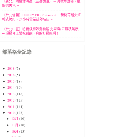
〔新北〕阿達活海產（富基漁港） ─ 海戰車登場，龍
蝦也失色～
〔台北信義〕HONEY PIG Restaurant ─ 新開幕超火紅
韓式烤肉，24小時營業排隊名店～
〔台北中正〕嗆頂級麻辣鴛鴦鍋 北車店(五鐵秋葉原)
─ 頂級帝王蟹吃到飽，真的好過癮啊！
部落格全記錄
2018
(5)
►
2016
(5)
►
2015
(18)
►
2014
(90)
►
2013
(118)
►
2012
(125)
►
2011
(144)
►
2010
(127)
▼
12月
(10)
►
11月
(10)
►
10月
(13)
►