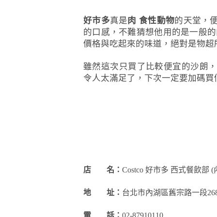
好市多
真是
肉 食性動物
的天堂，
的口感，不難猜想他用的是一般的
價格與吃起來的味道，絕對是物超
雖然這次只買了比較便宜的沙朗
令人太滿足了，下次一定要加碼買
店 名：
Costco 好市多 西式餐飲部
(
地 址：
台北市內湖區舊宗路一段26
電 話：
02-87910110