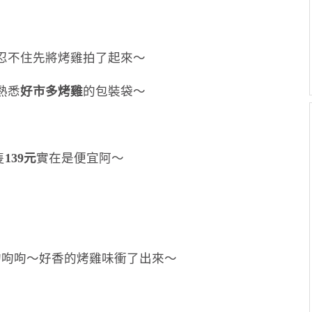
忍不住先將烤雞拍了起來～
熟悉
好市多烤雞
的包裝袋～
隻
139元
實在是便宜阿～
呴呴呴～好香的烤雞味衝了出來～