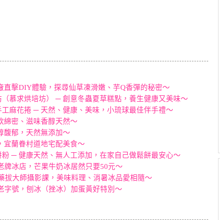
廠直擊DIY體驗，探尋仙草凍滑嫩、芋Q香彈的秘密～
坊（慕求烘培坊） ─ 創意冬蟲夏草糕點，養生健康又美味～
工麻花捲 ─ 天然、健康、美味，小琉球最佳伴手禮～
鬆軟綿密、滋味香醇天然～
濃醇馥郁，天然無添加～
味，宜蘭眷村道地宅配美食～
粉 ─ 健康天然、無人工添加，在家自己做鬆餅最安心～
年老牌冰店，芒果牛奶冰居然只要50元～
 ─ 山藥拔大師攝影課，美味料理、消暑冰品愛相隨～
統老字號，刨冰（挫冰）加蛋黃好特別～