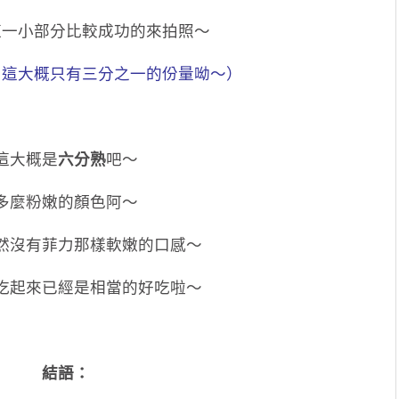
這一小部分比較成功的來拍照～
：這大概只有三分之一的份量呦～）
這大概是
六分熟
吧～
多麼粉嫩的顏色阿～
然沒有菲力那樣軟嫩的口感～
吃起來已經是相當的好吃啦～
結語：