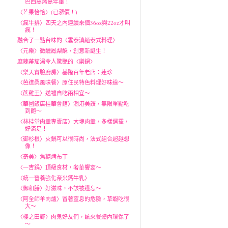
巴西窯烤嘉年華！
〈芒果恰恰〉(已漲價！)
〈瘋牛排〉四天之內連續來個36oz與22oz才叫
瘋！
融合了一點台味的〈雲泰滇緬泰式料理〉
〈元樂〉微醺鳳梨酥，創意新誕生！
麻辣蕃茄湯令人驚艷的〈樂鍋〉
〈樂天實驗廚房〉基隆百年老店：連珍
〈芭達桑風味餐〉原住民特色料理好味道～
〈蔗雞王〉送禮自吃兩相宜～
〈華國飯店桂華會館〉潮港美饌，無限單點吃
到飽～
〈林桂堂肉羹專賣店〉大塊肉羹，多樣選擇，
好滿足！
〈御杉根〉火鍋可以很時尚，法式組合超越想
像！
〈奇美〉焦糖烤布丁
〈一吉鍋〉頂級食材，奢華饗宴～
〈統一營養強化奈米鈣牛乳〉
〈御和膳〉好滋味，不該被遺忘～
〈阿全師羊肉爐〉冒著窒息的危險，草蝦吃很
大～
〈櫻之田野〉肉鬼好友們，該來餐體內環保了
～