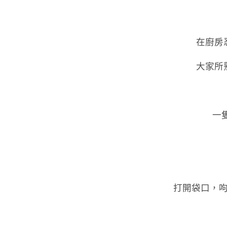
在廚房
大家所
一
打開袋口，