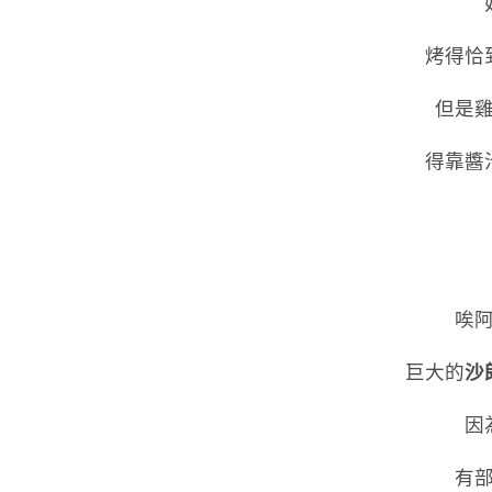
烤得恰
但是
得靠醬
唉
巨大的
沙
因
有