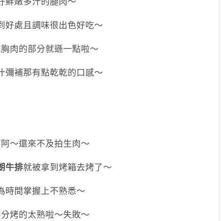
好鮮嫩多汁的腿肉～
到好處且調味很出色好吃～
雞胸肉的部分就遜一點啦～
汁彌補那有點乾乾的口感～
阿阿～還來不及拍生肉～
朗牛排
就被拿到烤箱去烤了～
為時間掌握上不熟悉～
部分烤的太熟啦～失敗～