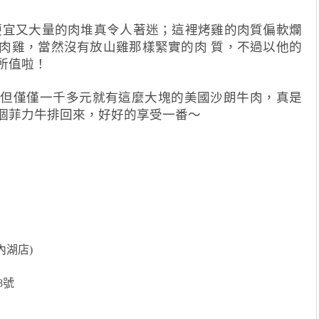
便宜又大量的肉堆真令人著迷；這裡烤雞的肉質偏軟爛
肉雞，當然沒有放山雞那樣緊實的肉 質，不過以他的
所值啦！
，但僅僅一千多元就有這麼大塊的美國沙朗牛肉，真是
個菲力牛排回來，好好的享受一番～
內湖店)
8號