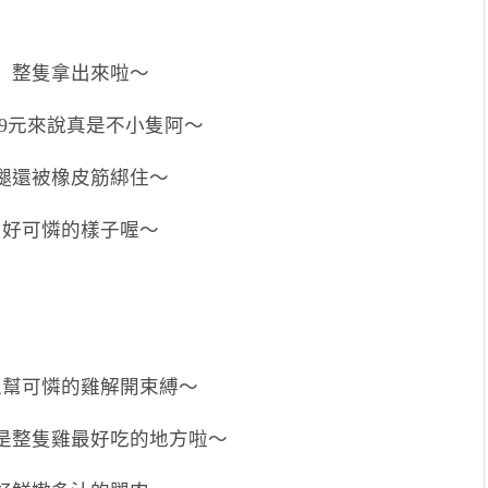
整隻拿出來啦～
39元來說真是不小隻阿～
腿還被橡皮筋綁住～
好可憐的樣子喔～
上幫可憐的雞解開束縛～
是整隻雞最好吃的地方啦～