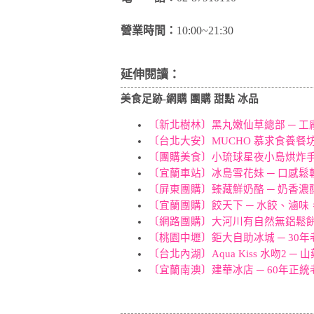
營業時間：
10:00~21:30
延伸閱讀：
美食足跡-網購 團購 甜點 冰品
〔新北樹林〕黑丸嫩仙草總部 ─ 工
〔台北大安〕MUCHO 慕求食養餐
〔團購美食〕小琉球星夜小島烘炸手
〔宜蘭車站〕冰島雪花妹 ─ 口感
〔屏東團購〕臻藏鮮奶酪 ─ 奶香
〔宜蘭團購〕餃天下 ─ 水餃、滷
〔網路團購〕大河川有自然無鋁鬆餅
〔桃園中壢〕鉅大自助冰城 ─ 30
〔台北內湖〕Aqua Kiss 水吻2
〔宜蘭南澳〕建華冰店 ─ 60年正