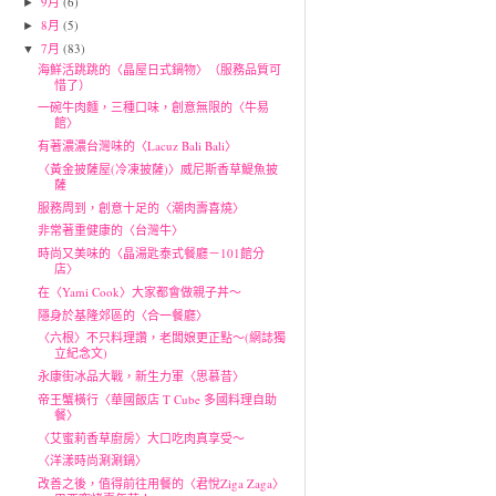
9月
(6)
►
8月
(5)
►
7月
(83)
▼
海鮮活跳跳的〈晶屋日式鍋物〉（服務品質可
惜了）
一碗牛肉麵，三種口味，創意無限的〈牛易
館〉
有著濃濃台灣味的〈Lacuz Bali Bali〉
〈黃金披薩屋(冷凍披薩)〉威尼斯香草鯷魚披
薩
服務周到，創意十足的〈潮肉壽喜燒〉
非常著重健康的〈台灣牛〉
時尚又美味的〈晶湯匙泰式餐廳－101館分
店〉
在〈Yami Cook〉大家都會做親子丼～
隱身於基隆郊區的〈合一餐廳〉
〈六根〉不只料理讚，老闆娘更正點～(網誌獨
立紀念文)
永康街冰品大戰，新生力軍〈思慕昔〉
帝王蟹橫行〈華國飯店 T Cube 多國料理自助
餐〉
〈艾蜜莉香草廚房〉大口吃肉真享受～
〈洋漾時尚涮涮鍋〉
改善之後，值得前往用餐的〈君悅Ziga Zaga〉