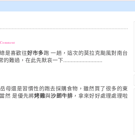
 Comment
總是喜歡往
好市多
跑 一趟，這次的莫拉克颱風對南台
默哀一下..........................
父岳母還是習慣性的跑去採購食物，雖然買了很多的東
當然 是優先將
烤雞
與
沙朗牛排
，拿來好好處理處理啦