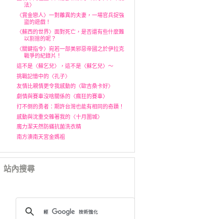
法〉
〈賞金戀人〉一對離異的夫妻，一場官兵捉強
盜的遊戲！
〈蘇西的世界〉面對死亡，是否還有些什麼難
以割捨的呢？
〈關鍵指令〉宛若一部美邪惡帝國之於伊拉克
戰爭的紀錄片！
這不是〈蘇乞兒〉，這不是〈蘇乞兒〉～
挑戰記憶中的〈孔子〉
友情比親情更令我感動的〈歐吉桑卡好〉
劇情與賽車沒啥關係的〈瘋狂的賽車〉
打不倒的勇者：期許台灣也能有相同的奇蹟！
感動與沈重交雜著我的〈十月圍城〉
魔力潔天然防蟎抗菌洗衣精
南方澳南天宮金媽祖
站內搜尋