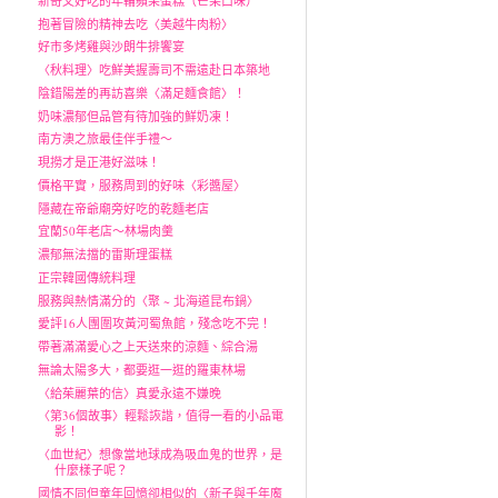
新奇又好吃的年輪蘋果蛋糕（芒果口味）
抱著冒險的精神去吃〈美越牛肉粉〉
好市多烤雞與沙朗牛排饗宴
〈秋料理〉吃鮮美握壽司不需遠赴日本築地
陰錯陽差的再訪喜樂〈滿足麵食館〉！
奶味濃郁但品管有待加強的鮮奶凍！
南方澳之旅最佳伴手禮～
現撈才是正港好滋味！
價格平實，服務周到的好味〈彩醬屋〉
隱藏在帝爺廟旁好吃的乾麵老店
宜蘭50年老店～林場肉羹
濃郁無法擋的雷斯理蛋糕
正宗韓國傳統料理
服務與熱情滿分的〈聚 ~ 北海道昆布鍋〉
愛評16人團圍攻黃河蜀魚館，殘念吃不完！
帶著滿滿愛心之上天送來的涼麵、綜合湯
無論太陽多大，都要逛一逛的羅東林場
〈給茱麗葉的信〉真愛永遠不嫌晚
〈第36個故事〉輕鬆詼諧，值得一看的小品電
影！
〈血世紀〉想像當地球成為吸血鬼的世界，是
什麼樣子呢？
國情不同但童年回憶卻相似的〈新子與千年魔