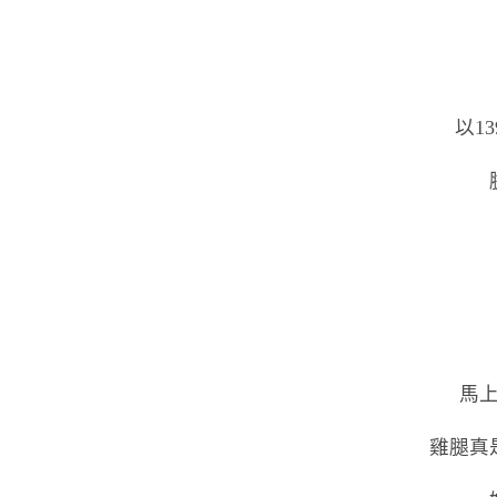
以1
馬
雞腿真