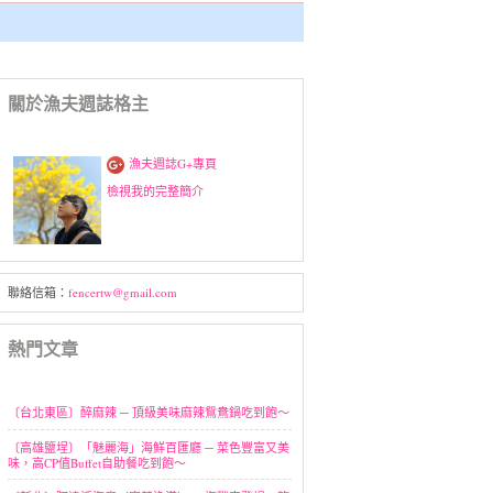
關於漁夫週誌格主
漁夫週誌G+專頁
檢視我的完整簡介
聯絡信箱：
fencertw@gmail.com
熱門文章
〔台北東區〕醉麻辣 ─ 頂級美味麻辣鴛鴦鍋吃到飽～
〔高雄鹽埕〕「魅麗海」海鮮百匯廳 ─ 菜色豐富又美
味，高CP值Buffet自助餐吃到飽～