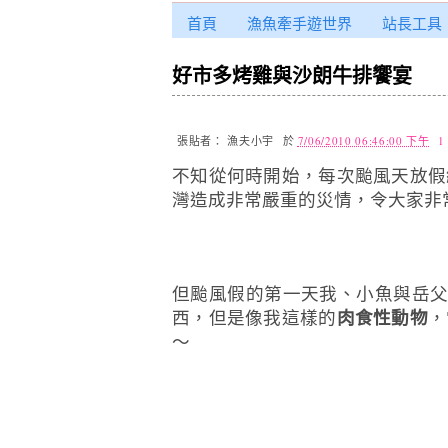
首頁
漁魚牽手遊世界
站長工具
好市多烤雞與沙朗牛排饗宴
張貼者：
漁夫小宇
於
7/06/2010 06:46:00 下午
1
不知從何時開始，每次颱風天放假
灣造成非常嚴重的災情，令大家非常的難過，在此先
但颱風假的第一天我、小魚與岳
西，但是像我這樣的
肉食性動物
，
～