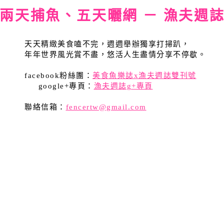
兩天捕魚、五天曬網 － 漁夫週
天天精緻美食嗑不完，週週舉辦獨享打掃趴，
年年世界風光賞不盡，悠活人生盡情分享不停歇。
facebook粉絲團：
美食魚樂誌x漁夫週誌雙刊號
google+專頁：
漁夫週誌g+專頁
聯絡信箱：
fencertw@gmail.com