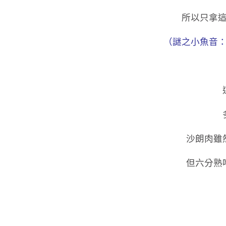
所以只拿
（謎之小魚音
沙朗肉雖
但六分熟