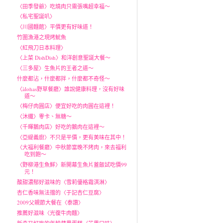
〈田季發爺〉吃燒肉只需張嘴超幸福～
〈私宅聖誕叭〉
〈川國麵館〉平價更有好味道！
竹圍漁港之現烤魷魚
〈紅飛刀日本料理〉
〈上菜 DishDish〉和洋創意聖誕大餐～
〈三多屋〉生魚片的王者之道～
什麼都沾，什麼都拌，什麼都不奇怪～
〈àlohas野草餐廳〉誰說健康料理，沒有好味
道～
〈梅仔肉圓店〉便宜好吃的肉圓在這裡！
〈沐纖〉零卡、無糖～
〈千暉鵝肉店〉好吃的鵝肉在這裡～
〈亞緹義廚〉不只是平價，更有美味在其中！
〈大福利餐廳〉中秋節當晚不烤肉，來去福利
吃到飽～
〈野柳港生魚鮮〉新開幕生魚片蓋飯試吃價99
元！
酸甜濃郁好滋味的〈雪莉優格霜淇淋〉
杏仁香味無法擋的〈于記杏仁豆腐〉
2009父親節大餐在〈泰讚〉
推薦好滋味〈光復牛肉麵〉