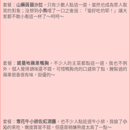
套餐：
山藥蒟蒻沙拉
，只有少數人點這一道，當然也成為眾人取
笑的對象；沒想到
小熊
嚐了一口之後說：「蠻好吃的耶！」讓大
家都不敢小看這一杯了～呵呵～
套餐：
諾曼地蘋果鴨胸
，不少人的主菜都點這一道，我也不例
外，個人覺得調味還不錯，可惜鴨胸肉的口感柴了點，醃製過的
蘋果很香很有味，挺優的～
套餐：
雪花牛小排佐紅酒醬
，也不少人點這道牛小排，我搶了
小
沁
的來吃，嫩度算是不錯，但還是稍嫌熟度太高了一點～