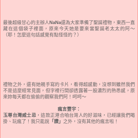
最後超級甘心的主辦人
NaNa
還為大家準備了聖誕禮物，東西一直
藏在這個袋子裡面，原來今天她是要來當聖誕老太太的阿～
（耶！怎麼這句話感覺有點怪怪的？）
禮物之外，還有她親手寫的卡片，看得超感動，沒想到雖然我們
不是這麼經常見面，但字裡行間卻透露著一股濃烈的熟悉感，原
來妳每天都在偷偷的觀察我們阿！呵呵～
瘋言豐宇：
玉尊台灣威士忌
，這款正港合咱台灣人的好滋味，已經讓我們喝
掛、玩瘋了！我只能說
「讚」
之外，沒有其他的瘋言啦！