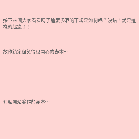
接下來讓大家看看喝了這麼多酒的下場是如何呢？沒錯！就是這
樣的起瘋了！
故作鎮定但笑得很開心的
赤木
～
有點開始發作的
赤木
～