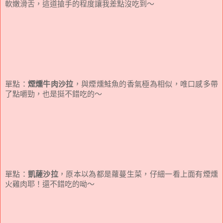
軟嫩滑舌，這道搶手的程度讓我差點沒吃到～
單點：
煙燻牛肉沙拉
，與煙燻鮭魚的香氣極為相似，唯口感多帶
了點嚼勁，也是挺不錯吃的～
單點：
凱薩沙拉
，原本以為都是蘿蔓生菜，仔細一看上面有煙燻
火雞肉耶！還不錯吃的呦～