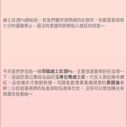
威士忌酒Pa開始前，好友們雖然很熱絡的在聊天，但都還能保有
七分的優雅舉止，還沒有意識到即將陷入瘋狂的狀態～
今天我們參加這一場
耶誕威士忌酒Pa
，主要就是要來好好品嚐一
下，這由菸酒公賣局出品的
玉尊台灣威士忌
，代言人是近幾年爆
紅，且前幾天才剛剛新婚，可謂是愛情事業倆得意的
黃國倫
老
師；以目前黃老師的名氣與知名度來代言， 正好可以增加曝光率
與廣告效果
呦～