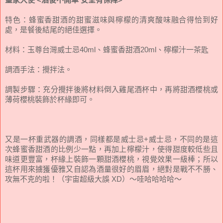
特色：蜂蜜香甜酒的甜蜜滋味與檸檬的清爽酸味融合得恰到好
處，是餐後結尾的絕佳選擇。
材料：
玉尊台灣
威士忌40ml、蜂蜜香甜酒20ml、檸檬汁一茶匙
調酒手法：攪拌法。
調製步驟：充分攪拌後將材料倒入雞尾酒杯中，再將甜酒櫻桃或
薄荷櫻桃裝飾於杯緣即可。
又是一杯重武器的調酒，同樣都是威士忌+威士忌，不同的是這
次蜂蜜香甜酒的比例少一點，再加上檸檬汁，使得甜度較低些且
味道更豐富，杯緣上裝飾一顆甜酒櫻桃，視覺效果一級棒；所以
這杯用來擄獲優雅又自認為酒量很好的眉眉，絕對是戰不不勝、
攻無不克的啦！（宇宙超級大誤 XD）～哇哈哈哈哈～