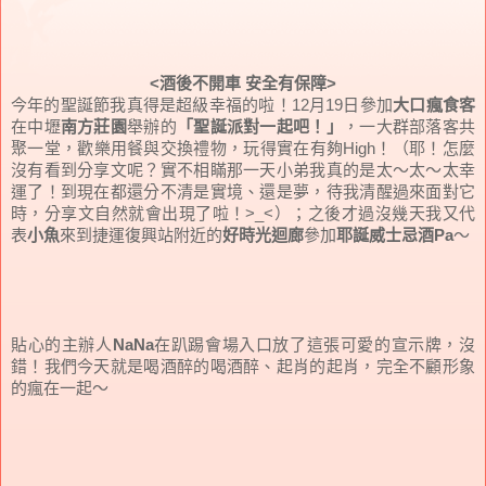
<酒後不開車 安全有保障>
今年的聖誕節我真得是超級幸福的啦！12月19日參加
大口瘋食客
在中壢
南方莊園
舉辦的
「聖誕派對一起吧！」
，一大群部落客共
聚一堂，歡樂用餐與交換禮物，玩得實在有夠High！
（耶！怎麼
沒有看到分享文呢？實不相瞞那一天小弟我真的是太～太～太幸
運了！到現在都還分不清是實境、還是夢，待我清醒過來面對它
時，分享文自然就會出現了啦！>_<）；
之後才過沒幾天我又代
表
小魚
來到捷運復興站附近的
好時光迴廊
參加
耶誕威士忌酒Pa
～
貼心的主辦人
NaNa
在趴踢會場入口放了這張可愛的宣示牌，沒
錯！我們今天就是喝酒醉的喝酒醉、起肖的起肖，完全不顧形象
的瘋在一起～