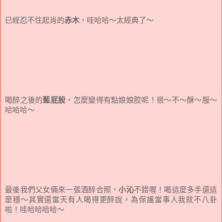
已經忍不住起肖的
赤木
，哇哈哈～太經典了～
喝醉之後的
藍屁股
，怎麼變得有點娘娘腔呢！很～不～酥～服～
哈哈哈～
最後我們父女倆來一張酒醉合照，
小沁
不錯喔！喝這麼多手還這
麼穩～其實還當天有人喝得更醉說，為保護當事人我就不八卦
啦！哇哈哈哈哈～