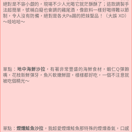
絕對是不容小覷的，現場不少人光喝它就茫酥酥了；這款調製手
法超簡單，號稱白癡也會調的雞尾酒，像飲料一樣好喝得難以節
制，令人沒有防備，絕對是各大Pa踢的把妹聖品！（大誤 XD）
～哇哈哈～
單點：
地中海鮮沙拉
，有著非常豐盛的海鮮食材，蝦仁Q彈飽
嘴，花枝新鮮彈牙，魚片軟嫩鮮甜，樣樣都好吃，一個不注意就
被吃個精光～
單點：
煙燻鮭魚沙拉
，我超愛煙燻鮭魚那特殊的煙燻香氣，口感