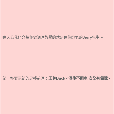
這天為我們介紹並做調酒教學的就是這位帥氣的
Jerry
先生～
第一杯要示範的是餐前酒：
玉尊Buck
<酒後不開車 安全有保障>