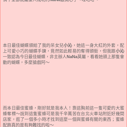
本日最佳蝴蝶頒給了我的呆女兒
小沁
，她這一身大紅的外套，配
上可愛小巧的蝴蝶手鍊，竟然如此輕易的奪得頭銜，但我跟
小沁
一致認為今日最佳蝴蝶，非主辦人
NaNa
莫屬，看看她頭上那隻會
動的蝴蝶，多麼搶戲阿～
而本日最佳蜜蜂，剛好就是我本人！靠這胸前這一隻可愛的大蜜
蜂奪標～說到這隻蜜蜂可是我千辛萬苦在台北火車站附近好幾間
店家，逛了一個多小時才找到這麼一個與蜜蜂有關的東西；蜜蜂
配飾真的是有夠難找的啦～