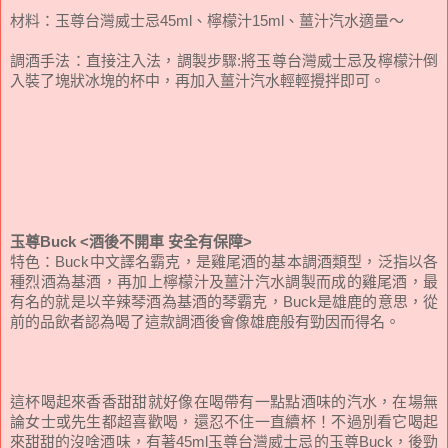
材料：
玉尊台灣
威士忌45ml、檸檬汁15ml、薑汁汽水適量～
調酒手法：直接注入法，調製步驟:將玉尊台灣威士忌及檸檬汁倒
入裝了塊狀冰塊的杯中，再加入薑汁汽水輕輕攪拌即可。
玉尊Buck
<酒後不開車 安全有保障>
特色：Buck中文譯名霸克，是雞尾酒的基本調酒類型，泛指以各
種烈酒為基酒，再加上檸檬汁及薑汁汽水調製而成的雞尾酒，最
有名的就是以辛辣琴酒為基酒的琴霸克，Buck是雄鹿的意思，從
前的品飲者認為喝了這款調酒後會像雄鹿般有勁因而得名。
這杯喝起來香香甜甜就好像在喝帶有一點點酒味的汽水，在場無
論女士或先生都超喜歡喝，還忍不住一直續杯！不過別看它喝起
來甜甜的沒啥酒味，有著45ml
玉尊台灣
威士忌的玉尊Buck，後勁