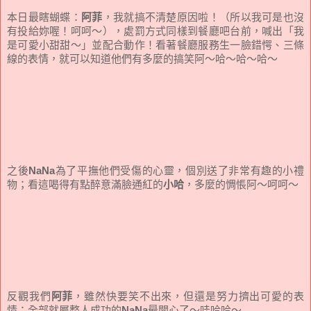
本日最瞎蝴蝶：
阿菲
，我就搞不清楚原因啦！（所以我可是也沒
有投給妳喔！呵呵～），處罰方式同樣到餐廳吧台前，喊出「我
是可愛小甜甜～」並配合動作！看著餐廳服務生一臉錯愕、三條
線的表情，就可以知道他們有多麼的搞笑阿～哈～哈～哈～
之後
NaNa
為了平撫他們受傷的心靈，個別送了非常有趣的小禮
物；看這喝得有點醉意滿臉通紅的
小哈
，多麼的惆悵阿～呵呵～
反觀我們
阿菲
，雖然快要笑不出來，但還是努力擠出可愛的表
情；全部就屬整人成功的
NaNa
最開心了～哇哈哈～