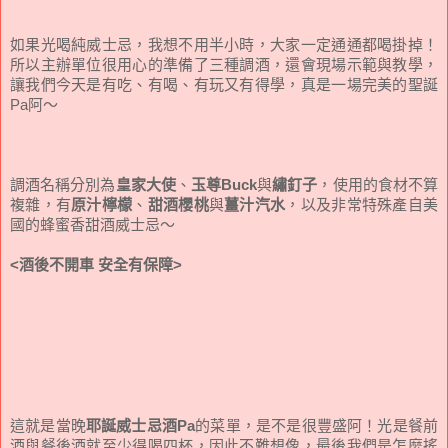
如果光喝純威士忌，我想不用半小時，大家一定通通都喝掛掉！
所以主辦單位很用心的準備了三種調酒，還會現場示範與教學，
讓我們今天是有吃、有喝、有玩又有得學，真是一場完美的聖誕
Pa阿～
調酒名稱分別為
皇家大使
、
玉尊Buck
與
繡釘子
，使用的食材不算
複雜，有
原汁檸檬
、
甜酒櫻桃
與
薑汁汽水
，以及非常特殊產自美
國的蜂蜜香甜酒威士忌～
<酒後不開車 安全有保障>
這就是當晚
耶誕威士忌酒Pa
的菜單，是不是很豐盛阿！光是餐前
酒與餐後酒就至少得喝四杯，因此不難想像，最後我們是怎麼搖