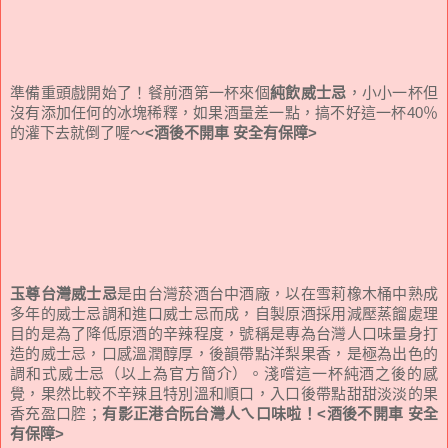
準備重頭戲開始了！餐前酒第一杯來個
純飲威士忌
，小小一杯但
沒有添加任何的冰塊稀釋，如果酒量差一點，搞不好這一杯40％
的灌下去就倒了喔～
<酒後不開車 安全有保障>
玉尊台灣威士忌
是由台灣菸酒台中酒廠，以在雪莉橡木桶中熟成
多年的威士忌調和進口威士忌而成，自製原酒採用減壓蒸餾處理
目的是為了降低原酒的辛辣程度，號稱是專為台灣人口味量身打
造的威士忌，口感溫潤醇厚，後韻帶點洋梨果香，是極為出色的
調和式威士忌
（以上為官方簡介）。淺嚐這一杯純酒之後的感
覺，果然比較不辛辣且特別溫和順口，入口後帶點甜甜淡淡的果
香充盈口腔；
有影正港合阮台灣人ㄟ口味啦！
<酒後不開車 安全
有保障>