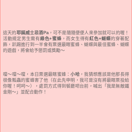
這天的
耶誕威士忌酒Pa
，可不是隨隨便便人來參加就可以的喔！
活動規定男生需有
綠色+蜜蜂
，而女生得有
紅色+蝴蝶
的穿著配
飾，趴踢進行到一半會有票選最瞎蜜蜂、蝴蝶與最佳蜜蜂、蝴蝶
的遊戲，將會給予懲罰或獎勵～
噹～噹～噹，本日票選最瞎蜜蜂：
小哈
，我猜想應該是他那長得
很像瓢蟲的蜜蜂害了他（在此先申明，我可是沒有將最瞎票投給
你喔！呵呵～），處罰方式得到餐廳吧台前，喊出「我是無敵鐵
金剛～」並配合動作！