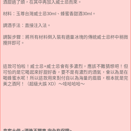
酒甜過了頭，在其中再加入威士忌而來。
材料：
玉尊台灣
威士忌30ml、蜂蜜香甜酒30ml。
調酒手法：直接注入法。
調製步驟：將所有材料倒入裝有適量冰塊的傳統威士忌杯中稍微
攪拌即可。
這款可怕啦！威士忌+威士忌會有多濃烈，應該不難猜想吧！但
可怕的是它喝起來好甜好香，要不是有濃烈的酒氣，會以為是在
喝蜂蜜水呢！所以這款用來對付自以為海量的眉眉，根本就是完
美之酒阿！（超級大誤 XD）～哇哈哈哈～
皇家大使
<酒後不開車 安全有保障>