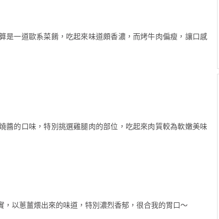
算是一道歐系菜餚，吃起來味道頗香濃，而烤牛肉偏瘦，讓口感
燒醬的口味，特別挑選雞腿肉的部位，吃起來肉質較為軟嫩美味
實，以蔥薑煨出來的味道，特別濃烈香郁，很合我的胃口～