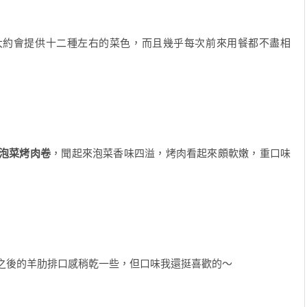
大約會提供十二種左右的菜色，而且幾乎每次前來用餐都不盡相
泡菜烤肉卷
，聞起來泡菜香味四溢，烤肉看起來頗軟嫩，重口味
之後的羊肋排口感稍乾一些，但口味我還挺喜歡的～