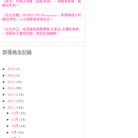
〔新北〕阿達活海產（富基漁港） ─ 海戰車登場，龍
蝦也失色～
〔台北信義〕HONEY PIG Restaurant ─ 新開幕超火紅
韓式烤肉，24小時營業排隊名店～
〔台北中正〕嗆頂級麻辣鴛鴦鍋 北車店(五鐵秋葉原)
─ 頂級帝王蟹吃到飽，真的好過癮啊！
部落格全記錄
2018
(5)
►
2016
(5)
►
2015
(18)
►
2014
(90)
►
2013
(118)
►
2012
(125)
►
2011
(144)
▼
12月
(10)
►
11月
(14)
►
10月
(14)
►
9月
(10)
►