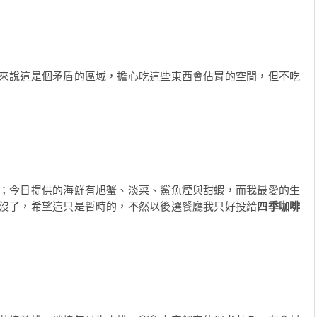
來說這是個矛盾的區域，擔心吃這些東西會佔胃的空間，但不吃
；今日提供的海鮮有旭蟹、淡菜、鯊魚煙與甜蝦，而我最愛的生
沒了，希望這只是暫時的，不然以後選餐廳我只好投給
四季咖啡