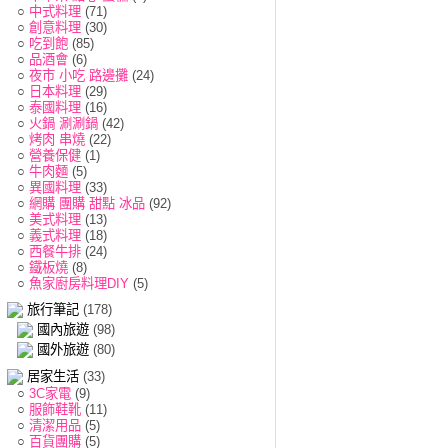
○
中式料理
(71)
○
創意料理
(30)
○
吃到飽
(85)
○
品酒會
(6)
○
夜市 小吃 路邊攤
(24)
○
日本料理
(29)
○
泰國料理
(16)
○
火鍋 涮涮鍋
(42)
○
烤肉 串燒
(22)
○
營養保健
(1)
○
牛肉麵
(5)
○
異國料理
(33)
○
網購 團購 甜點 冰品
(92)
○
美式料理
(13)
○
義式料理
(18)
○
西餐牛排
(24)
○
鐵板燒
(8)
○
魚家廚房料理DIY
(5)
旅行筆記
(178)
國內旅遊
(98)
國外旅遊
(80)
居家生活
(33)
○
3C家電
(9)
○
服飾鞋靴
(11)
○
清潔用品
(5)
○
百貨團購
(5)