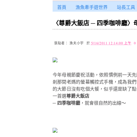
首頁
漁魚牽手遊世界
站長工具
〈尊爵大飯店 ─ 四季咖啡廳〉
張貼者：
漁夫小宇
於
5/16/2011 12:14:00 上午
0
今年母親節慶祝活動，依照慣例前一天先
剎那間老媽的螢幕觸控式手機，成為我們
的大節日沒有吃個大餐，似乎還是缺了點
一首選
尊爵大飯店
─ 四季咖啡廳
，就會很自然的出線～