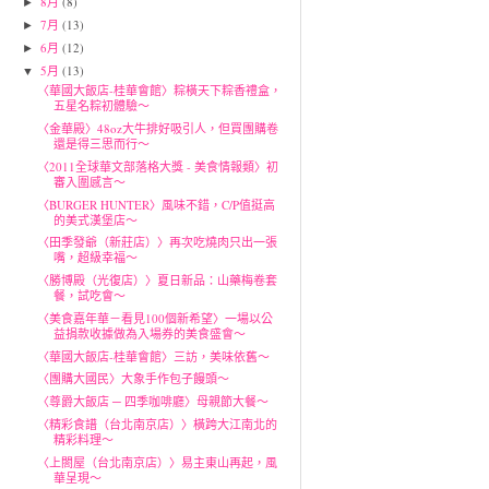
8月
(8)
►
7月
(13)
►
6月
(12)
►
5月
(13)
▼
〈華國大飯店-桂華會館〉粽橫天下粽香禮盒，
五星名粽初體驗～
〈金華殿〉48oz大牛排好吸引人，但買團購卷
還是得三思而行～
〈2011全球華文部落格大獎 - 美食情報類〉初
審入圍感言～
〈BURGER HUNTER〉風味不錯，C/P值挺高
的美式漢堡店～
〈田季發爺（新莊店）〉再次吃燒肉只出一張
嘴，超級幸福～
〈勝博殿（光復店）〉夏日新品：山藥梅卷套
餐，試吃會～
〈美食嘉年華－看見100個新希望〉一場以公
益捐款收據做為入場券的美食盛會～
〈華國大飯店-桂華會館〉三訪，美味依舊～
〈團購大國民〉大象手作包子饅頭～
〈尊爵大飯店 ─ 四季咖啡廳〉母親節大餐～
〈精彩食譜（台北南京店）〉橫跨大江南北的
精彩料理～
〈上閤屋（台北南京店）〉易主東山再起，風
華呈現～