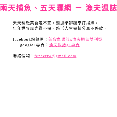
兩天捕魚、五天曬網 － 漁夫週
天天精緻美食嗑不完，週週舉辦獨享打掃趴，
年年世界風光賞不盡，悠活人生盡情分享不停歇。
facebook粉絲團：
美食魚樂誌x漁夫週誌雙刊號
google+專頁：
漁夫週誌g+專頁
聯絡信箱：
fencertw@gmail.com