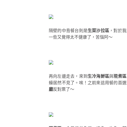
隔壁的中島餐台則是
生菜沙拉區
，對於我
一些又覺得太不健康了，苦惱阿～
再向左邊走去，來到
生冷海鮮區
與
現煮區
蠔居然不見了。唉！之前來這用餐的首選
廳
反對票了～