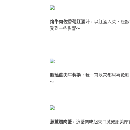
烤牛肉佐香葡紅酒汁
，以紅酒入菜，應該
受到一些影響～
照燒雞肉牛蒡捲
，我一直以來都蠻喜歡照
～
蔥薑煨肉蟹
，這蟹肉吃起來口感頗肥美厚