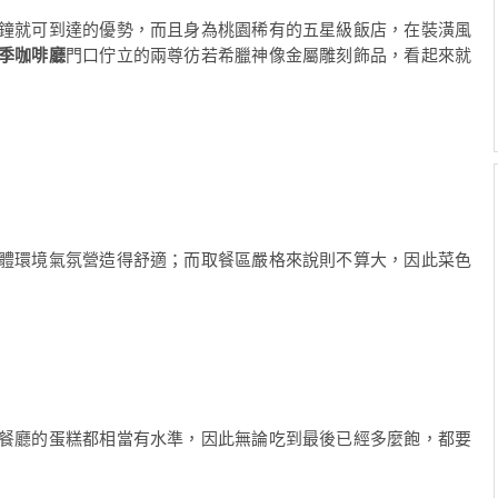
鐘就可到達的優勢，而且身為桃園稀有的五星級飯店，在裝潢風
季咖啡廳
門口佇立的兩尊彷若希臘神像金屬雕刻飾品，看起來就
體環境氣氛營造得舒適；而取餐區嚴格來說則不算大，因此菜色
餐廳的蛋糕都相當有水準，因此無論吃到最後已經多麼飽，都要