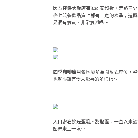
因為
尊爵大飯店
有著離家超近，走路三分
格上與餐飲品質上都有一定的水準；這
四
是很有氣質、非常氣派呢～
四季咖啡廳
用餐區域多為開放式座位，整
也就很難有令人驚喜的多樣化～
入口處右邊是
蛋糕、甜點區
，一直以來該
記得來上一塊～