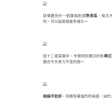
該餐廳另外一個重點則是
熱食區
，每次
同，可以說是相當多樣化～
這十二道菜當中，令我特別關注的有
韓式
適合今天食力不佳的我～
椒麻羊肋排
，同樣有著強烈的味道，油炸