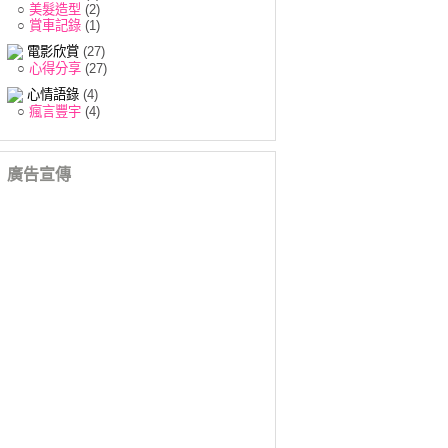
○
美髮造型
(2)
○
賞車記錄
(1)
電影欣賞
(27)
○
心得分享
(27)
心情語錄
(4)
○
瘋言豐宇
(4)
廣告宣傳