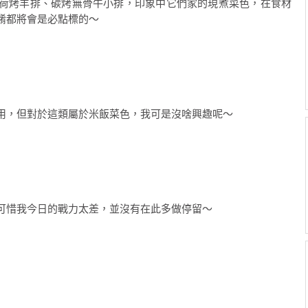
荷烤羊排、碳烤無骨牛小排，印象中它們家的現煮菜色，在食材
餚都將會是必點標的～
用，但對於這類屬於米飯菜色，我可是沒啥興趣呢～
可惜我今日的戰力太差，並沒有在此多做停留～