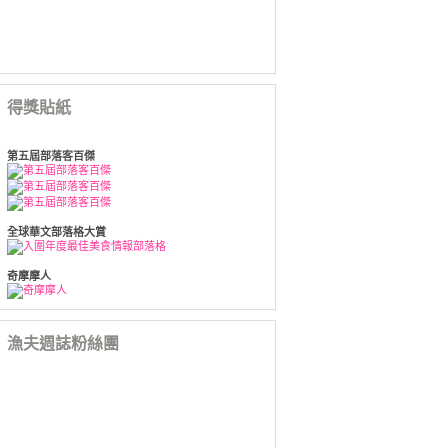
得獎貼紙
第五屆部落客百傑
全球華文部落格大賞
奇摩摩人
漁夫週誌粉絲團