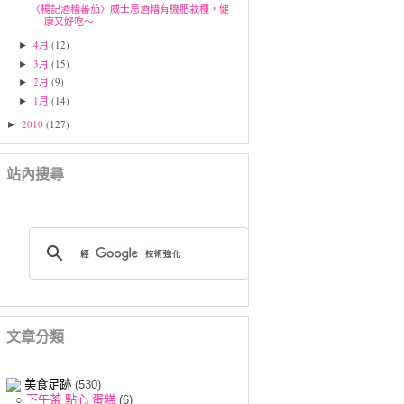
〈楊記酒糟蕃茄〉威士忌酒糟有機肥栽種，健
康又好吃～
4月
(12)
►
3月
(15)
►
2月
(9)
►
1月
(14)
►
2010
(127)
►
站內搜尋
文章分類
美食足跡
(530)
○
下午茶 點心 蛋糕
(6)