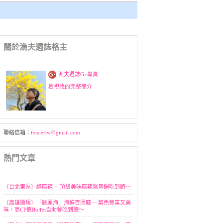
關於漁夫週誌格主
漁夫週誌G+專頁
檢視我的完整簡介
聯絡信箱：
fencertw@gmail.com
熱門文章
〔台北東區〕醉麻辣 ─ 頂級美味麻辣鴛鴦鍋吃到飽～
〔高雄鹽埕〕「魅麗海」海鮮百匯廳 ─ 菜色豐富又美
味，高CP值Buffet自助餐吃到飽～