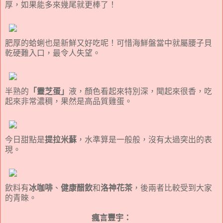
厚，如果能多來幾尾就更棒了！
肥厚的蛤蜊也是新鮮又好吃呢！可惜海鮮盤當中就屬腰子貝
乾硬難入口，最令人失望。
半熟的
「靈芝蛋」
液，顏色看起來特別深，聞起來很香，吃
起來非常濃稠，果然是高品質雞蛋。
今日甜點是
提拉米蘇
，水準算是一般般，沒有太過突出的表
現。
飲料有
冰咖啡
、
健康醋飲
和
洛神花茶
，後兩者比較受到大家
的青睞。
瘋言豐宇：