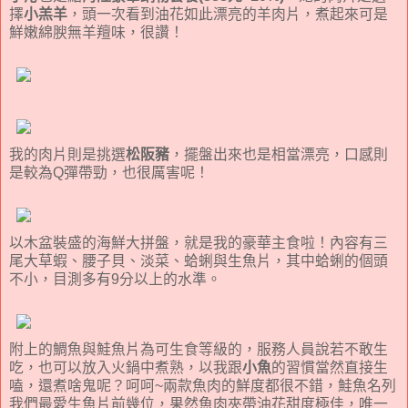
擇
小羔羊
，頭一次看到油花如此漂亮的羊肉片，煮起來可是
鮮嫩綿腴無羊羶味，很讚！
我的肉片則是挑選
松阪豬
，擺盤出來也是相當漂亮，口感則
是較為Q彈帶勁，也很厲害呢！
以木盆裝盛的海鮮大拼盤，就是我的豪華主食啦！內容有三
尾大草蝦、腰子貝、淡菜、蛤蜊與生魚片，其中蛤蜊的個頭
不小，目測多有9分以上的水準。
附上的鯛魚與鮭魚片為可生食等級的，服務人員說若不敢生
吃，也可以放入火鍋中煮熟，以我跟
小魚
的習慣當然直接生
嗑，還煮啥鬼呢？呵呵~兩款魚肉的鮮度都很不錯，鮭魚名列
我們最愛生魚片前幾位，果然魚肉夾帶油花甜度極佳，唯一