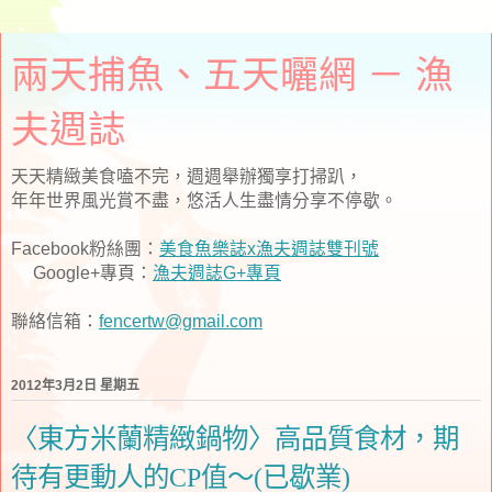
兩天捕魚、五天曬網 － 漁
夫週誌
天天精緻美食嗑不完，週週舉辦獨享打掃趴，
年年世界風光賞不盡，悠活人生盡情分享不停歇。
Facebook粉絲團：
美食魚樂誌x漁夫週誌雙刊號
Google+專頁：
漁夫週誌G+專頁
聯絡信箱：
fencertw@gmail.com
2012年3月2日 星期五
〈東方米蘭精緻鍋物〉高品質食材，期
待有更動人的CP值～(已歇業)