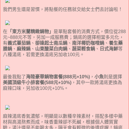
我們男生還是習慣，將點餐的任務就交給女士們去討論啦！
在
「東方米蘭精緻鍋物」
是單點套餐的消費方式，價位從288
元~888元不等，另加一成服務費；鍋底的選擇相當多元化，
有
義式蕃茄鍋
、
卻達起士南瓜鍋
、
南洋椰奶咖哩鍋
、
養生藥
膳鍋
、
麻辣鍋
、
山東酸菜白肉鍋
、
蔬菜輕食鍋
、
日式海鮮
等
八種湯底，若需更換湯底另加收100元。
最後我點了
海陸豪華鍋物套餐(888元+10%)
，
小魚
則是選擇
美國頂級牛小排套餐(588元+10%)
，其中一款將湯底更換為
麻辣口味，另加收100元+10%。
麻辣湯底香氣濃郁，明顯是以數種辛辣素材，搭配多樣中藥
材與高湯熬煮而成，味香重辣卻不死鹹，根據個人體質實
驗，湯汁還是不能喝太多，隔天會有輕微的後遺症喔！鍋底