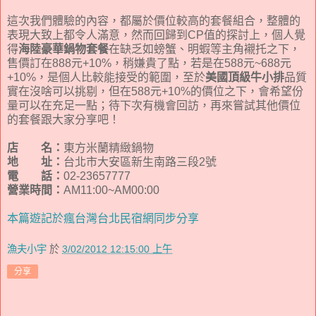
這次我們體驗的內容，都屬於價位較高的套餐組合，整體的
表現大致上都令人滿意，然而回歸到CP值的探討上，個人覺
得
海陸豪華鍋物套餐
在缺乏如螃蟹、明蝦等主角襯托之下，
售價訂在888元+10%，稍嫌貴了點，若是在588元~688元
+10%，是個人比較能接受的範圍，至於
美國頂級牛小排
品質
實在沒啥可以挑剔，但在588元+10%的價位之下，會希望份
量可以在充足一點；待下次有機會回訪，再來嘗試其他價位
的套餐跟大家分享吧！
店 名：
東方米蘭精緻鍋物
地 址：
台北市大安區新生南路三段2號
電 話：
02-23657777
營業時間：
AM11:00~AM00:00
本篇遊記於瘋台灣台北民宿網同步分享
漁夫小宇
於
3/02/2012 12:15:00 上午
分享