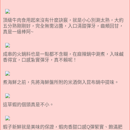
頂級牛肉食用起來沒有什麼訣竅，就是小心別涮太熟，大約
五分熟剛剛好，完全無需沾醬，入口清甜彈牙，齒頰回甘，
真是一級棒阿~
成串的火鍋料也是一點都不含糊，在麻辣鍋中涮煮，入味鹹
香得宜，口感紮實彈牙，真不賴呢！
煮海鮮之前，先將海鮮盤所附的米酒倒入昆布鍋中提味。
這草蝦的個頭真是不小。
蝦子新鮮就是美味的保證，蝦肉香甜口感Q彈緊實、飽滿肥