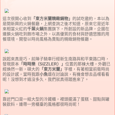
這次很開心收到
「東方米蘭精緻鍋物」
的試吃邀約，本以為
是間新興的火鍋餐廳，上網查詢之後才知道，原來它是近年
來相當火紅的
千葉火鍋
集團旗下，所創設的新品牌，企圖在
連鎖火鍋吃到飽市場之外，以高優質的食材與舒適悠雅的用
餐環境，開發以時尚風格為賣點的精緻鍋物餐廳。
說起來真是巧，前陣子騎車行經新生南路與和平東路口時，
發現原本
「時時樂（SIZZLER）」
位置的那棟大樓，外觀已
經煥然一新，碩大的
「東方米蘭」
字樣，有著相當前衛時尚
的設計感，當時我跟
小魚
還在討論說，有機會想去品嚐看看
呢！沒想到才過沒多久，我們就真得踏進來了。
靠近門口是一組大型的冷藏櫃，裡頭擺滿了蛋糕、甜點與罐
裝飲料，連帶一旁櫃臺的風格都很時尚呢！