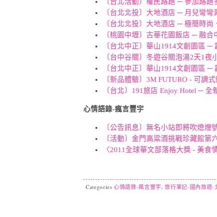
〔台北活動〕權民路跑 ─ 參加路
〔台北北投〕大地酒店 ─ 月兒彎
〔台北北投〕大地酒店 ─ 極簡時
〔桃園中壢〕古華花園飯店 ─ 融
〔台北中正〕華山1914文創園區 
〔台中谷關〕冬遊谷關泡湯2天1夜
〔台北中正〕華山1914文創園區 
〔新品體驗〕3M FUTURO - 
〔台北〕191旅店 Enjoy Hotel 
心情語錄-瘋言豐宇
〔公告訊息〕無名小站即將吹熄燈號，
〔活動〕金門高粱酒挑戰珍藏館第六
〈2011全球華文部落格大獎 - 美
Categories
心情語錄-瘋言豐宇
,
旅行筆記-國內旅遊-