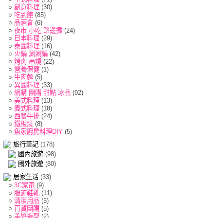
○
創意料理
(30)
○
吃到飽
(85)
○
品酒會
(6)
○
夜市 小吃 路邊攤
(24)
○
日本料理
(29)
○
泰國料理
(16)
○
火鍋 涮涮鍋
(42)
○
烤肉 串燒
(22)
○
營養保健
(1)
○
牛肉麵
(5)
○
異國料理
(33)
○
網購 團購 甜點 冰品
(92)
○
美式料理
(13)
○
義式料理
(18)
○
西餐牛排
(24)
○
鐵板燒
(8)
○
魚家廚房料理DIY
(5)
旅行筆記
(178)
國內旅遊
(98)
國外旅遊
(80)
居家生活
(33)
○
3C家電
(9)
○
服飾鞋靴
(11)
○
清潔用品
(5)
○
百貨團購
(5)
○
美髮造型
(2)