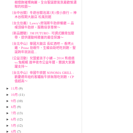
樹燈飾璀璨絢麗，全台聖誕節氣氛最歡愉濃
郁的校園～
〔台中谷關〕冬遊谷關泡湯2天1夜小旅行 ─ 神
木谷假期大飯店 松風別館
〔台北信義〕Lawry's勞瑞斯牛肋排餐廳 ─ 品
嚐頂級牛肋排，服務倍享尊榮～
〔新品體驗〕3M FUTURO - 可調式髕骨加壓
帶，提供運動時膝蓋的最佳保護～
〔台北中山〕華國大飯店 長虹酒吧 ─ 香烤火
雞、Prime 肋眼牛、生蠔自助吧吃到飽，聖
誕跨年就該這...
〔公益活動〕兒盟愛孩子小舖 ─ 2014 熊痞痞
vs 兔眠眠 逢甲夜市公益年曆，懇請大家踴
躍支持～
〔台北中山〕帝國牛排館 SONOMA GRILL -
歡慶週年紐約客鐵板牛排無限吃到飽，CP
值超高～
11月
(9)
►
10月
(11)
►
9月
(10)
►
8月
(9)
►
7月
(13)
►
6月
(12)
►
5月
(12)
►
4月
(7)
►