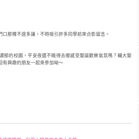
門口那棵不遑多讓，不時吸引許多同學前來合影留念。
濃郁的校園，平安夜還不曉得去哪感受聖誕歡樂氣氛嗎？輔大聖
迎有興趣的朋友一起來參加呦～