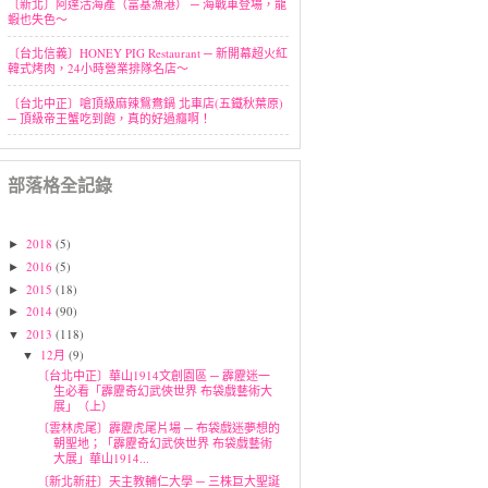
〔新北〕阿達活海產（富基漁港） ─ 海戰車登場，龍
蝦也失色～
〔台北信義〕HONEY PIG Restaurant ─ 新開幕超火紅
韓式烤肉，24小時營業排隊名店～
〔台北中正〕嗆頂級麻辣鴛鴦鍋 北車店(五鐵秋葉原)
─ 頂級帝王蟹吃到飽，真的好過癮啊！
部落格全記錄
2018
(5)
►
2016
(5)
►
2015
(18)
►
2014
(90)
►
2013
(118)
▼
12月
(9)
▼
〔台北中正〕華山1914文創園區 ─ 霹靂迷一
生必看「霹靂奇幻武俠世界 布袋戲藝術大
展」（上）
〔雲林虎尾〕霹靂虎尾片場 ─ 布袋戲迷夢想的
朝聖地；「霹靂奇幻武俠世界 布袋戲藝術
大展」華山1914...
〔新北新莊〕天主教輔仁大學 ─ 三株巨大聖誕