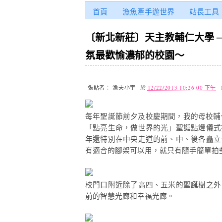
首頁
漁魚牽手遊世界
站長工具
〔新北新莊〕天主教輔仁大學 
氛最歡愉濃郁的校園～
張貼者：
漁夫小宇
於
12/22/2013 10:26:00 下午
每年聖誕節前夕及校慶期間，我的母校輔
「點亮生命，做世界的光」聖誕點燈儀式
年還特別在中央走道的前、中、後各矗立
有適合的腳架可以用，就只有隨手簡單拍
校門口附近除了高四、五米的聖誕樹之外
前的智慧光廊和幸福光廊。