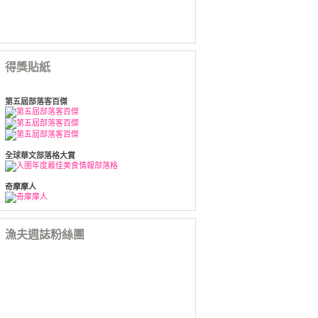
得獎貼紙
第五屆部落客百傑
全球華文部落格大賞
奇摩摩人
漁夫週誌粉絲團