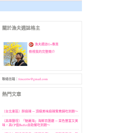
關於漁夫週誌格主
漁夫週誌G+專頁
檢視我的完整簡介
聯絡信箱：
fencertw@gmail.com
熱門文章
〔台北東區〕醉麻辣 ─ 頂級美味麻辣鴛鴦鍋吃到飽～
〔高雄鹽埕〕「魅麗海」海鮮百匯廳 ─ 菜色豐富又美
味，高CP值Buffet自助餐吃到飽～