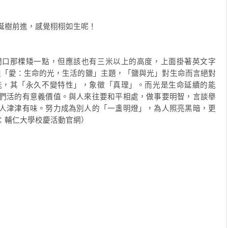
誕樹前進，感覺栩栩如生呢！
門口那棵矮一點，但應該也有三米以上的高度，上面掛著英文字
校週「愛：生命的光，生活的鹽」主題，「鹽與光」對生命而言絕對
能，其「永久不變特性」，象徵「真理」。而光是生命延續的能
們活的有意義價值。與人來往要和平相處，做事要明智，言談舉
人津津有味。努力成為別人的「一盞明燈」，為人照亮黑暗，更
：輔仁大學校慶活動官網）