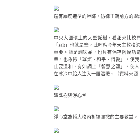
還有麋鹿造型的燈飾，彷彿正朝前方的聖
中央大圓環上的大聖誕樹，看起來比校
「salt」也就是鹽，此呼應今年天主教
重要。鹽是調味品，也具有保存防腐功
量，也象徵「璀燦、和平、博愛」，使我
止要溫和，有如調上「智慧之鹽」，使人
在冰冷中給人注入一股溫暖。（資料來源
聖誕樹與淨心堂
淨心堂為輔大校內祈禱彌撒的主要教堂。