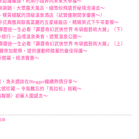
跑多認識權證，利用小錢奔向未來大幸福～
彎涮涮鍋、大眾露天風呂，細雪紛飛遺世秘境泡湯去～
尚、樸質細膩的頂級溫泉酒店（試營運期間享優惠～）
合中式典雅與歐風富麗的五星級飯店，精緻英式下午茶套餐～
─ 霹靂迷一生必看「霹靂奇幻武俠世界 布袋戲藝術大展」（下）
小旅行 ─ 品嚐溫泉美食，遊覽溫泉公園～
─ 霹靂迷一生必看「霹靂奇幻武俠世界 布袋戲藝術大展」（上）
可調式髕骨加壓帶，提供運動時膝蓋的最佳保護～
─ 全新開幕，經濟實惠～
漁夫週誌在Blogger繼續熱情分享～
號珍藏 ─ 令我難忘的「馬拉松」挑戰～
食情報類〉初審入圍感言～
北部