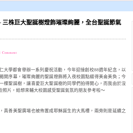
─ 三株巨大聖誕樹燈飾璀璨絢麗，全台聖誕節氣
1 Comment
仁大學都會舉辦一系列慶祝活動，今年迎接創校88週年紀念，以
揭開序幕，璀璨絢麗的聖誕燈飾將入夜校園點綴得美侖美奐；今
一棵聖誕樹，讓喜愛巨大聖誕樹的同學們拍得開心，而我由於沒
些照片，給想來輔大校園感受聖誕氣氛的朋友參考啦～
，真善美聖廣場也被佈置成耶穌誕生的大馬槽，兩旁則是延續之