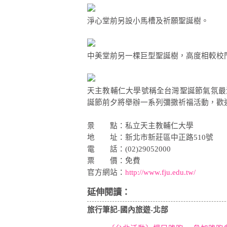
淨心堂前另設小馬槽及祈願聖誕樹。
中美堂前另一棵巨型聖誕樹，高度相較校
天主教輔仁大學號稱全台灣聖誕節氣氛最
誕節前夕將舉辦一系列彌撒祈福活動，歡
景 點：私立天主教輔仁大學
地 址：新北市新莊區中正路510號
電 話：(02)29052000
票 價：免費
官方網站：
http://www.fju.edu.tw/
延伸閱讀：
旅行筆記-國內旅遊-北部