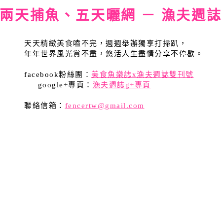
兩天捕魚、五天曬網 － 漁夫週
天天精緻美食嗑不完，週週舉辦獨享打掃趴，
年年世界風光賞不盡，悠活人生盡情分享不停歇。
facebook粉絲團：
美食魚樂誌x漁夫週誌雙刊號
google+專頁：
漁夫週誌g+專頁
聯絡信箱：
fencertw@gmail.com