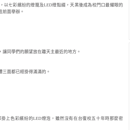
，以七彩繽紛的燈籠及LED燈點綴，天黑後成為校門口最耀眼的
這前面舉辦。
，讓同學們的願望放在離天主最近的地方。
槽三面都已經掛得滿滿的。
掛上色彩繽紛的LED燈泡，雖然沒有在台復校五十年時那麼密