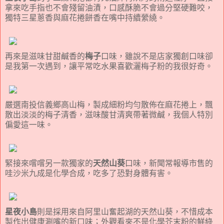
拿來吃手指也不會殘留油漬，口感酥脆不會過分堅硬難咬，
獨特三星蔥香與麻花捲餅香在嘴中持續縈繞。
再來是滋味甘甜鹹香的
梅子
口味，雖說不是店家獨創口味卻
是我第一次遇到，讓平常吃水果喜歡灑梅子粉的我很好奇。
嚴選南投信義鄉高山梅，製成細粉均勻散佈在麻花捲上，飄
散出淡淡的梅子清香，滋味酸甘清爽帶著微鹹，我個人特別
偏愛這一味。
緊接來嚐嚐另一款獨家的
天然山葵
口味，新聞常報導市售的
哇沙米九成是化學合成，吃多了恐對身體有害。
星夜小島
則是採用來自阿里山奮起湖的天然山葵，不惜成本
製作出健康涮嘴的新口味；外觀看來不是化學芥末粉的鮮綠