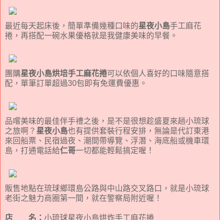
最近每天起床後，簡單準備幾種口味的
星夜小島
手工麻花
捲，再搭配一碗水果優格就是我健康美味的早餐。
團購
星夜小島烘培手工麻花捲
可以依個人喜好的口味隨意搭
配，單筆訂單超過30包即有免運費優惠。
品嚐美味的最佳伴手禮之後，是不是很想趁盛夏來趟小琉球
之旅啊？
星夜小島
也有提供套裝行程安排，無論是代訂東港
來回船票、民宿過夜、潮間帶導覽、浮潛、海底船或機車環
島，打通電話給
仁哥
一切都能輕鬆搞定喔！
販售地點在琉球鄉環島公路與中山路交叉路口，就是小琉球
老街之魅力商圈第一間，就在警察局附近喔！
店 名：
小琉球星夜小島烘炸手工麻花捲