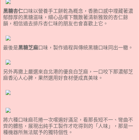
黑糖杏仁
口味以營養手工餅乾為概念，香脆口感中埋藏著濃
郁醇厚的黑糖滋味，細心品嚐下飄散著清新雅致的杏仁餘
韻，相信過去排斥杏仁味的朋友也會喜歡上它。
最後是
黑糖芝麻
口味，製作過程與傳統黑糖口味同出一轍。
另外再撒上嚴選來自北港的優良白芝麻，一口咬下那濃郁芝
麻香沁人心脾，果然選用好食材便成真美味。
將六種口味麻花捲一次嚐遍好滿足，看那長短不一、彎曲不
齊的體態，展現出純手工製作才吃得到的「人味」，那是一
種機器所無法賦予的獨特個性。