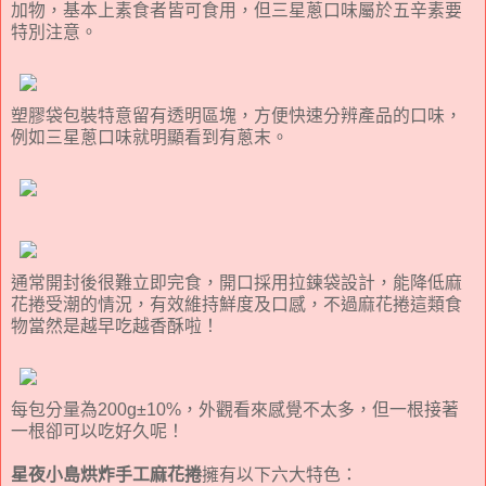
加物，基本上素食者皆可食用，但三星蔥口味屬於五辛素要
特別注意。
塑膠袋包裝特意留有透明區塊，方便快速分辨產品的口味，
例如三星蔥口味就明顯看到有蔥末。
通常開封後很難立即完食，開口採用拉鍊袋設計，能降低麻
花捲受潮的情況，有效維持鮮度及口感，不過麻花捲這類食
物當然是越早吃越香酥啦！
每包分量為200g±10%，外觀看來感覺不太多，但一根接著
一根卻可以吃好久呢！
星夜小島烘炸手工麻花捲
擁有以下六大特色：