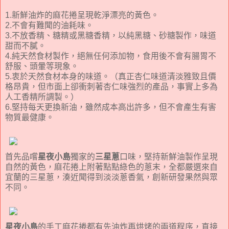
1.新鮮油炸的麻花捲呈現乾淨漂亮的黃色。
2.不會有難聞的油耗味。
3.不放香精、糖精或黑糖香精，以純黑糖、砂糖製作，味道
甜而不膩。
4.純天然食材製作，絕無任何添加物，食用後不會有腸胃不
舒服、頭暈等現象。
5.衷於天然食材本身的味道。（真正杏仁味道清淡雅致且價
格昂貴，但市面上卻衝刺著杏仁味強烈的產品，事實上多為
人工香精所調製。）
6.堅持每天更換新油，雖然成本高出許多，但不會產生有害
物質最健康。
首先品嚐
星夜小島
獨家的
三星蔥
口味，堅持新鮮油製作呈現
自然的黃色，麻花捲上附著點點綠色的蔥末，全都嚴選來自
宜蘭的三星蔥，湊近聞得到淡淡蔥香氣，創新研發果然與眾
不同。
星夜小島
的手工麻花捲都有先油炸再烘烤的兩道程序，直接