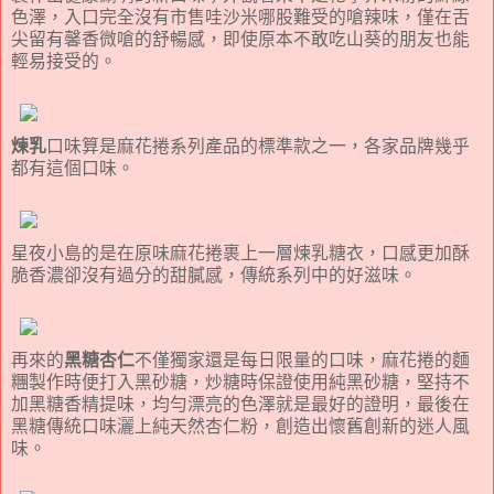
色澤，入口完全沒有市售哇沙米哪股難受的嗆辣味，僅在舌
尖留有馨香微嗆的舒暢感，即使原本不敢吃山葵的朋友也能
輕易接受的。
煉乳
口味算是麻花捲系列產品的標準款之一，各家品牌幾乎
都有這個口味。
星夜小島的是在原味麻花捲裹上一層煉乳糖衣，口感更加酥
脆香濃卻沒有過分的甜膩感，傳統系列中的好滋味。
再來的
黑糖杏仁
不僅獨家還是每日限量的口味，麻花捲的麵
糰製作時便打入黑砂糖，炒糖時保證使用純黑砂糖，堅持不
加黑糖香精提味，均勻漂亮的色澤就是最好的證明，最後在
黑糖傳統口味灑上純天然杏仁粉，創造出懷舊創新的迷人風
味。