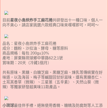
目前
星夜小島烘炸手工麻花捲
共研發出十一種口味，個人一
向不貪心，請店家挑選六款經典口味來嚐嚐即可，呵呵～
品名：星夜小島烘炸手工麻花捲
成分：麵粉、沙拉油、酵母、糖等原料
商品規格：每包 200g±10%
產地：屏東縣琉球鄉中華路62之1號
賞味期：20天（冷藏1個月）
共有原味、黑糖、白糖芝麻、黑糖芝麻、煉乳等傳統實在好
味道，以及海苔、梅子等鹹甜回甘好滋味，還有黑糖杏仁、
土耳其香草（微辣）、三星蔥（五辛素）、天然山葵（微
辣）等獨家研發超美味11款產品。
小琉球
最佳伴手禮，絕無使用香精、糖精及防腐劑等人工添