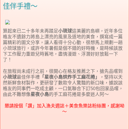
佳伴手禮～
算起來已二十多年未再踏足
小琉球
這美麗的島嶼，近年多位
格友不遺餘力將島上漂亮的風景及道地的美食，撰寫成一篇
篇精彩的圖文分享，讓人看得十分心動，很想馬上規劃一趟
小琉球旅行，或許今年暑假是個不錯的好時機，是時候該放
下工作壓力重遊兒時舊地，盡情漫遊、浮潛好好放鬆一下
了！
在旅程尚未成行之前，很開心在格友推薦之下，搶先品嚐到
小琉球
最佳伴手禮
「星夜小島烘炸手工麻花捲」
，堅持以天
然新鮮食材製作，更研發了數款令人驚豔的新口味，據說該
格友的同事們一吃成主顧，一口氣聯合下訂50包回家品嚐，
由此不難想像
星夜小島
的手工麻花捲是多麼迷人阿～
懇請按個「讚」加入漁夫週誌＋美食魚樂誌粉絲團，感謝呦
～