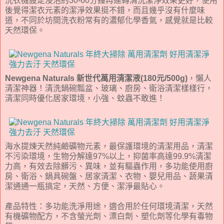
洗衣機設定浸泡約30-60分鐘再運轉清洗潔淨效果更好，使用
後覺得潔衣元素的潔淨效果挺不錯，而且幾乎沒有什麼味
道，不同於坊間洗衣粉常有的濃郁化學香氣，感覺就是比較
天然環保。
Newgena Naturals 新世代萬用清潔液(180元/500g)
，懶人
清潔神器！清洗鍋碗瓢盆、玻璃、廚房、衛浴清潔樣樣行，
清潔同時優化居家環境，小強、蚊蟲不敢進！
海水提煉天然純鹼礦物元素，最保護環境的清潔用品，清潔
不污染環境，生物分解達97%以上，抑菌率高達99.9%清潔
力高，有效去除髒污、異味，並有驅蟲作用，多功能使用廚
房、衛浴、鍋具碗盤、居家清潔、衣物、嬰兒用品、蔬果清
潔通通一瓶搞定，天然、方便、潔淨最貼心。
產品特性：多功能洗淨用途，適合用於任何環境清潔，天然
有機礦物配方，不含螢光劑、漂白劑、塑化劑等化學有毒物