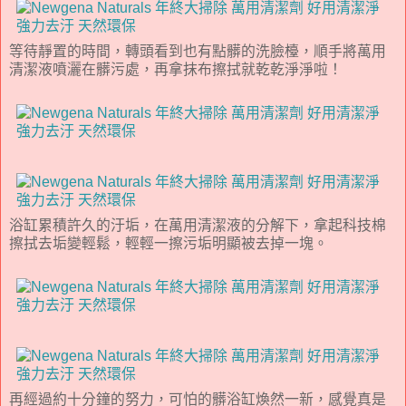
等待靜置的時間，轉頭看到也有點髒的洗臉檯，順手將萬用
清潔液噴灑在髒污處，再拿抹布擦拭就乾乾淨淨啦！
浴缸累積許久的汙垢，在萬用清潔液的分解下，拿起科技棉
擦拭去垢變輕鬆，輕輕一擦污垢明顯被去掉一塊。
再經過約十分鐘的努力，可怕的髒浴缸煥然一新，感覺真是