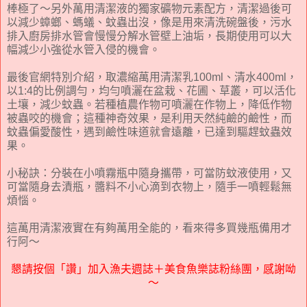
棒極了～另外萬用清潔液的獨家礦物元素配方，清潔過後可
以減少蟑螂、螞蟻、蚊蟲出沒，像是用來清洗碗盤後，污水
排入廚房排水管會慢慢分解水管壁上油垢，長期使用可以大
幅減少小強從水管入侵的機會。
最後官網特別介紹，取濃縮萬用清潔乳100ml、清水400ml，
以1:4的比例調勻，均勻噴灑在盆栽、花圃、草叢，可以活化
土壤，減少蚊蟲。若種植農作物可噴灑在作物上，降低作物
被蟲咬的機會；這種神奇效果，是利用天然純鹼的鹼性，而
蚊蟲偏愛酸性，遇到鹼性味道就會遠離，已達到驅趕蚊蟲效
果。
小秘訣：分裝在小噴霧瓶中隨身攜帶，可當防蚊液使用，又
可當隨身去漬瓶，醬料不小心滴到衣物上，隨手一噴輕鬆無
煩惱。
這萬用清潔液實在有夠萬用全能的，看來得多買幾瓶備用才
行阿～
懇請按個「讚」加入漁夫週誌＋美食魚樂誌粉絲團，感謝呦
～