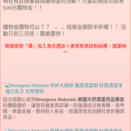
現在有註冊會員送購物金的活動，只要註冊成功就有
500
元購物金！！
購物金購物可以？？
→ →
結帳金額對半折喔！！
活
動只到三月底，要搶要快！
懇請按個「讚」加入漁夫週誌＋美食魚樂誌粉絲團，感謝呦
～
這次很開心收到
Newgena Naturals 美國天然清潔用品專家
的體驗邀約，讓我有機會再認識一款強調成分無香精、無甲
醛、無重金屬，堅持對人有益、保護環境及回饋社會的優質
商品。