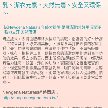
乳、潔衣元素，天然無毒、安全又環保
～
時近歲末，即將面臨年終大掃除的挑戰，俗話說的好～所謂
「工欲善其事，必先利其器」，擁有多年打掃經驗的家庭主
婦（夫）們應該會認同，在清掃工作中「器」不單指吸塵
器、抹布、拖把等工具，選擇適合的清潔劑更能達到事半功
倍的效果；過去多購買市面上所謂的超強效清潔劑，都號稱
有強力除霉、殺菌、淨白的功能，實際測試之後也確實如
此，但這些石化毒產品會散發刺鼻、嗆口的難聞氣味，且容
易導致皮膚發生過敏現象，更是危害環境及個人健康的可怕
殺手，因此懂得挑選天然、無毒、零汙染的清潔劑非常重要
呦～
Newgena Naturals
網路商店：
http://shop.newgena.com.tw/