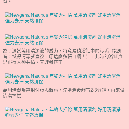
質。
為了測試萬用清潔液的威力，特意累積浴缸中的污垢（謎知
音：懶得清潔就直說，哪這麼多藉口啊！），此時的浴缸真
是髒得人神共憤，天理難容了！
萬用清潔噴霧對付頑垢髒污，先噴灑後靜置2-3分鐘，再來做
清潔擦拭。