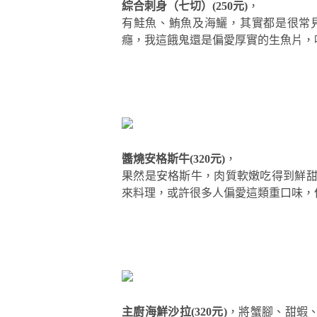
綜合刺身（七切）(250元)
，
有鮭魚、鮪魚及海鱺，其實都是很常
癮，我這餓鬼還是偏愛厚實的生魚片，
醬燒安格斯牛(320元)
，
果然是安格斯牛，肉質軟嫩吃得到鮮
來料理，或許很多人偏愛這類重口味，
主廚海鮮沙拉(320元)
，將蟹腳、甜蝦、