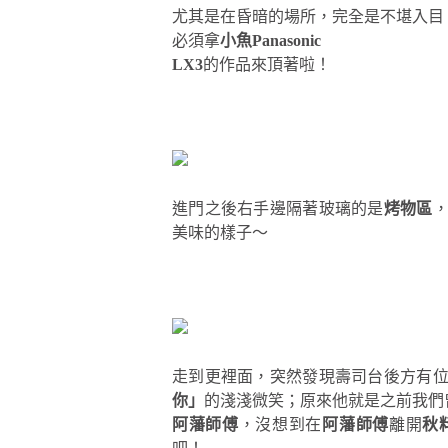
尤其是在昏暗的場所，完全是不堪入目
必須拿
小魚Panasonic
LX3
的作品來頂著啦！
進門之後右手邊隔著玻璃的是
烤物區
美味的樣子～
走到更裡面，突然發現壽司台後方有
你」
的淺淺微笑；原來他就是之前我們
阿藩師傅
，沒想到在
阿藩師傅
離開
秋