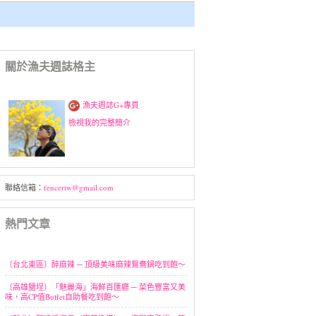
關於漁夫週誌格主
漁夫週誌G+專頁
檢視我的完整簡介
聯絡信箱：
fencertw@gmail.com
熱門文章
〔台北東區〕醉麻辣 ─ 頂級美味麻辣鴛鴦鍋吃到飽～
〔高雄鹽埕〕「魅麗海」海鮮百匯廳 ─ 菜色豐富又美
味，高CP值Buffet自助餐吃到飽～