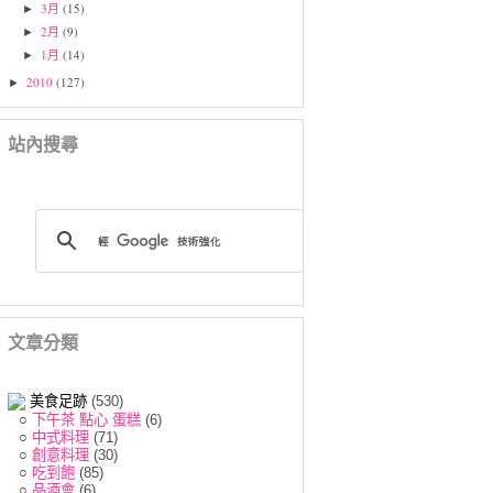
3月
(15)
►
2月
(9)
►
1月
(14)
►
2010
(127)
►
站內搜尋
文章分類
美食足跡
(530)
○
下午茶 點心 蛋糕
(6)
○
中式料理
(71)
○
創意料理
(30)
○
吃到飽
(85)
○
品酒會
(6)