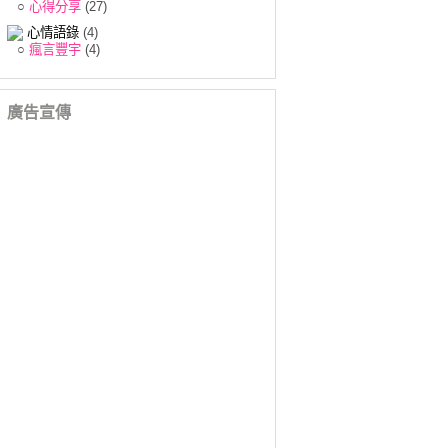
○
心得分享
(27)
心情語錄
(4)
○
瘋言豐宇
(4)
廣告宣傳