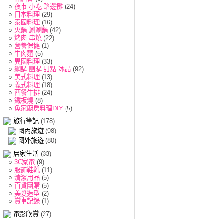
○
夜市 小吃 路邊攤
(24)
○
日本料理
(29)
○
泰國料理
(16)
○
火鍋 涮涮鍋
(42)
○
烤肉 串燒
(22)
○
營養保健
(1)
○
牛肉麵
(5)
○
異國料理
(33)
○
網購 團購 甜點 冰品
(92)
○
美式料理
(13)
○
義式料理
(18)
○
西餐牛排
(24)
○
鐵板燒
(8)
○
魚家廚房料理DIY
(5)
旅行筆記
(178)
國內旅遊
(98)
國外旅遊
(80)
居家生活
(33)
○
3C家電
(9)
○
服飾鞋靴
(11)
○
清潔用品
(5)
○
百貨團購
(5)
○
美髮造型
(2)
○
賞車記錄
(1)
電影欣賞
(27)