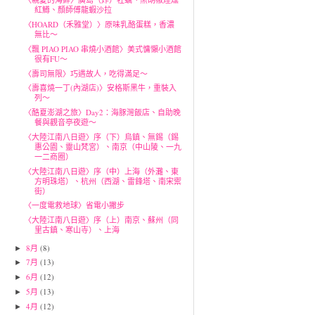
紅鱒、顏師傅龍蝦沙拉
〈HOARD（禾雅堂）〉原味乳酪蛋糕，香濃
無比～
〈飄 PIAO PIAO 串燒小酒館〉美式慵懶小酒館
很有FU～
〈壽司無限〉巧遇故人，吃得滿足～
〈壽喜燒一丁(內湖店)〉安格斯黑牛，重裝入
列～
〈酷夏澎湖之旅〉Day2：海豚灣飯店、自助晚
餐與觀音亭夜遊～
〈大陸江南八日遊〉序（下）烏鎮、無錫（錫
惠公園、靈山梵宮）、南京（中山陵、一九
一二商圈）
〈大陸江南八日遊〉序（中）上海（外灘、東
方明珠塔）、杭州（西湖、雷鋒塔、南宋禦
街）
〈一度電救地球〉省電小撇步
〈大陸江南八日遊〉序（上）南京、蘇州（同
里古鎮、寒山寺）、上海
8月
(8)
►
7月
(13)
►
6月
(12)
►
5月
(13)
►
4月
(12)
►