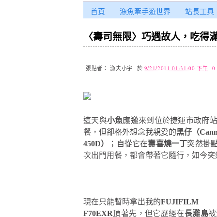
首頁
漁魚牽手遊世界
站長工具
〈壽司無限〉巧遇故人，吃得
張貼者：
漁夫小宇
於
9/21/2011 01:31:00 下午
0
這天與
小魚
應邀來到位於捷運市政府
餐，但卻格外想念我親愛的
黑仔（Cann
450D）
；自從它在
壽喜燒一丁
突然掛
次出門用餐，都會帶著它隨行，如今突
現在只能暫時拿出我的
FUJIFILM
F70EXR
頂著先，但它歷經在
長灘島
被