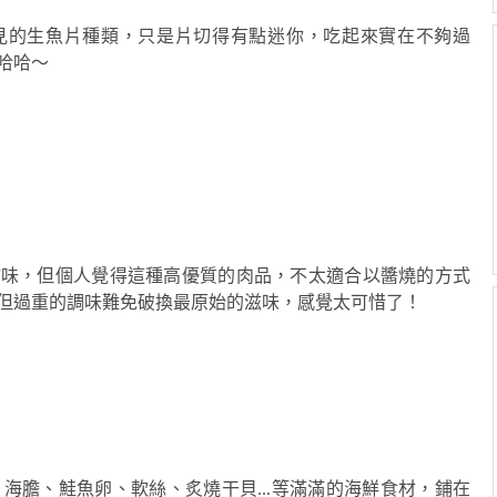
見的生魚片種類，只是片切得有點迷你，吃起來實在不夠過
哈哈～
甜味，但個人覺得這種高優質的肉品，不太適合以醬燒的方式
但過重的調味難免破換最原始的滋味，感覺太可惜了！
海膽、鮭魚卵、軟絲、炙燒干貝...等滿滿的海鮮食材，鋪在