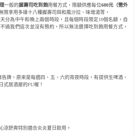
理
一般的
握壽司吃到飽
用餐方式，限額供應每位
680元（需外
無限享用多達十八種握壽司與和風沙拉、味增湯等，
天分為中午和晚上兩個時段，且每個時段限定10個名額，自
～不過我們這次並沒有預約，所以無法選擇吃到飽用餐方式，
廣告牌，原來是每週四、五、六的宵夜時段，有提供生啤酒、
日式居酒屋的FU喔！
沁涼舒爽特別適合炎炎夏日飲用。