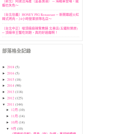
〔新北〕阿達活海產（富基漁港） ─ 海戰車登場，龍
蝦也失色～
〔台北信義〕HONEY PIG Restaurant ─ 新開幕超火紅
韓式烤肉，24小時營業排隊名店～
〔台北中正〕嗆頂級麻辣鴛鴦鍋 北車店(五鐵秋葉原)
─ 頂級帝王蟹吃到飽，真的好過癮啊！
部落格全記錄
2018
(5)
►
2016
(5)
►
2015
(18)
►
2014
(90)
►
2013
(118)
►
2012
(125)
►
2011
(144)
▼
12月
(10)
►
11月
(14)
►
10月
(14)
►
9月
(10)
▼
〈親愛的海鮮〉廣島（炸）牡蠣、黑胡椒煙燻