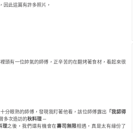
，因此這篇有許多照片，
，裡頭有一位帥氣的師傅，正辛苦的在翻烤著食材，看起來很
位十分眼熟的師傅，發現我盯著他看，該位師傅露出
「我認得
曾多次造訪的
秋料理
─
料理
之後，我們還有機會在
壽司無限
相遇，真是太有緣份了