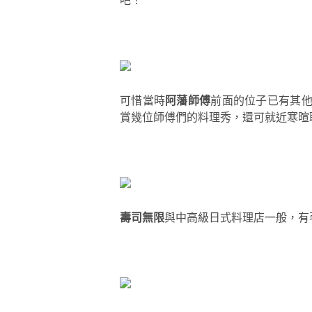
吧！
可惜當時
阿藩師傅
前面的位子已有其
賞幾位師傅們的料理秀，還可就近寒暄
壽司無限
與中高級日式料理店一般，有