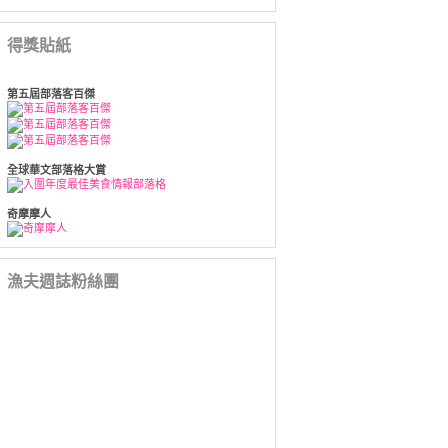
得獎貼紙
第五屆部落客百傑
全球華文部落格大賞
奇摩摩人
漁夫週誌粉絲團