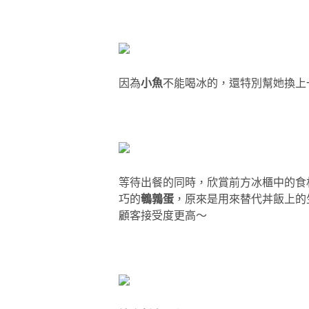
因為
小魚
不能喝冰的，還特別幫她換上
等待出餐的同時，欣賞前方冰櫃中的食
巧的
鵪鶉蛋
，原來是用來替代丼飯上的
顧客接受度更高～