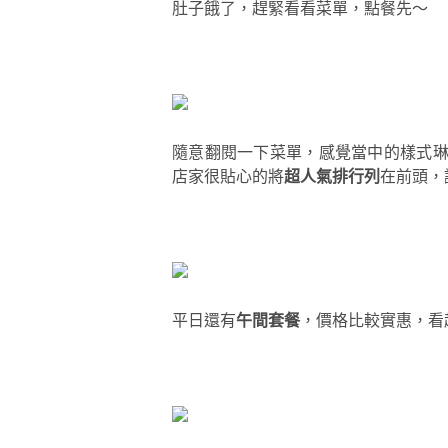
肚子餓了，趕緊看看菜單，點餐先～
隨意翻閱一下菜單，感覺當中的樣式
店家很貼心的將
超人氣排行列
在前頭，
平日還有
午間套餐
，價格比較實惠，看