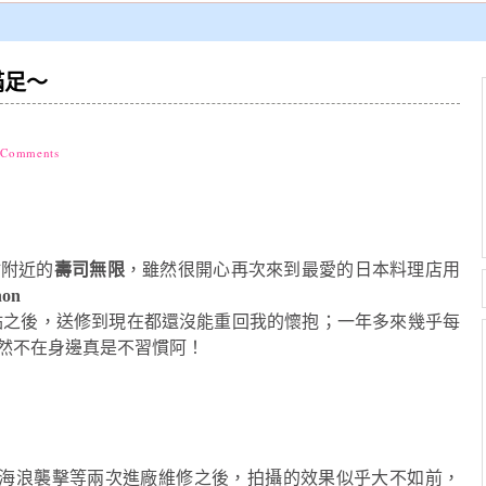
滿足～
 Comments
站附近的
壽司無限
，雖然很開心再次來到最愛的日本料理店用
on
點之後，送修到現在都還沒能重回我的懷抱；一年多來幾乎每
然不在身邊真是不習慣阿！
海浪襲擊等兩次進廠維修之後，拍攝的效果似乎大不如前，