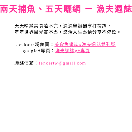
兩天捕魚、五天曬網 － 漁夫週
天天精緻美食嗑不完，週週舉辦獨享打掃趴，
年年世界風光賞不盡，悠活人生盡情分享不停歇。
facebook粉絲團：
美食魚樂誌x漁夫週誌雙刊號
google+專頁：
漁夫週誌g+專頁
聯絡信箱：
fencertw@gmail.com