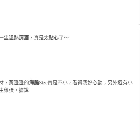
一盅溫熱
清酒
，真是太貼心了～
材，黃澄澄的
海膽
Size真是不小，看得我好心動；另外還有小
生雞蛋，據說