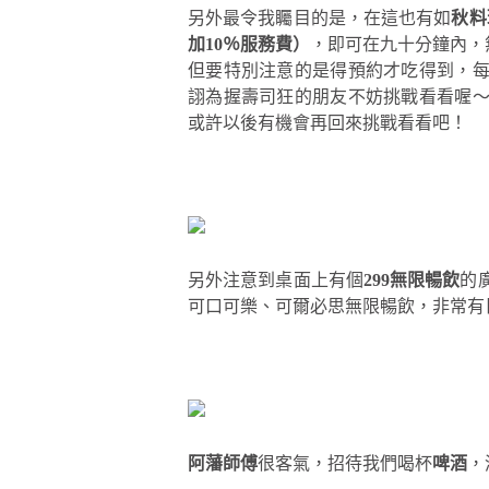
另外最令我矚目的是，在這也有如
秋料
加10％服務費）
，即可在九十分鐘內，
但要特別注意的是得預約才吃得到，每
詡為握壽司狂的朋友不妨挑戰看看喔
或許以後有機會再回來挑戰看看吧！
另外注意到桌面上有個
299無限暢飲
的
可口可樂、可爾必思無限暢飲，非常有
阿藩師傅
很客氣，招待我們喝杯
啤酒
，