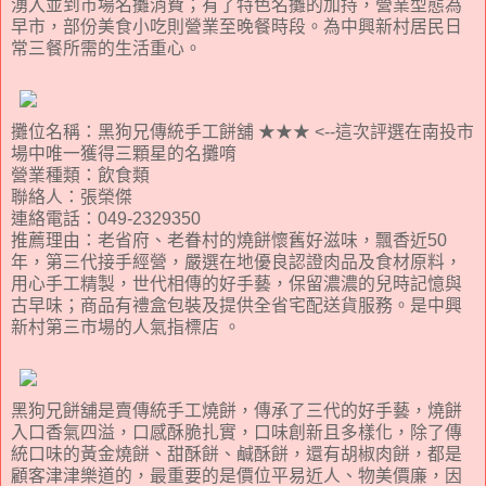
湧入並到市場名攤消費；有了特色名攤的加持，營業型態為
早市，部份美食小吃則營業至晚餐時段。為中興新村居民日
常三餐所需的生活重心。
攤位名稱：黑狗兄傳統手工餅舖 ★★★ <--這次評選在南投市
場中唯一獲得三顆星的名攤唷
營業種類：飲食類
聯絡人：張榮傑
連絡電話：049-2329350
推薦理由：老省府、老眷村的燒餅懷舊好滋味，飄香近50
年，第三代接手經營，嚴選在地優良認證肉品及食材原料，
用心手工精製，世代相傳的好手藝，保留濃濃的兒時記憶與
古早味；商品有禮盒包裝及提供全省宅配送貨服務。是中興
新村第三市場的人氣指標店 。
黑狗兄餅舖是賣傳統手工燒餅，傳承了三代的好手藝，燒餅
入口香氣四溢，口感酥脆扎實，口味創新且多樣化，除了傳
統口味的黃金燒餅、甜酥餅、鹹酥餅，還有胡椒肉餅，都是
顧客津津樂道的，最重要的是價位平易近人、物美價廉，因