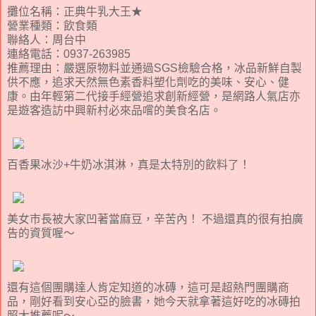
攤位名稱：正典牛乳大王★
營業種類：飲食類
聯絡人：周台中
連絡電話：0937-263985
推薦理由：嚴選原物料並通過SGS檢驗合格，冰品新鮮自製
供不應，追求天然無色素香料塑化劑吃的美味、安心、健
康。由年輕第二代接手經營追求創新經營，是網路人氣店亦
是遊客造訪中興新村必來品嚐的美食名店。
百香果冰沙+牛奶冰淇淋，真是太特別的飲料了！
美女市長被大家凹著當麻豆，辛苦內！ 不過還真的很有拍廣
告的資質喔～
還有這個團購達人肯定知道的冰磚，這可是超熱門團購商
品，剛好看到安心亞的臉書，她今天就拿著這好吃的冰磚拍
照大推薦呢～