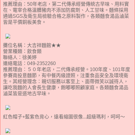
推薦理由：50年老店，第二代傳承經營傳統古早味、用料實
在、電宰合格溫體豬肉不添加防腐劑、人工甘味。麵條採用
通過SGS及衛生局檢驗合格之原料製作，各類麵食湯品滷菜
皆是平價銅板美食。
攤位名稱：大吉祥麵館★★
營業種類：飲食類
聯絡人：徐美婷
連絡電話：049-2352260
推薦理由：５０年老店，二代傳承經營。100年度、101年度
參賽南投意麵節，有中餐丙級證照，注重食品安全及環境衛
生。其經營理念：親切服務以客至上、面帶微笑以誠待人，
讓吃我麵的人會長生健康，飽嘟嘟照顧家庭。各類麵食湯品
滷菜皆是道地古早味。
紅色帽子+藍紫色背心，遠看縮圖很像...超級瑪利，呵呵～