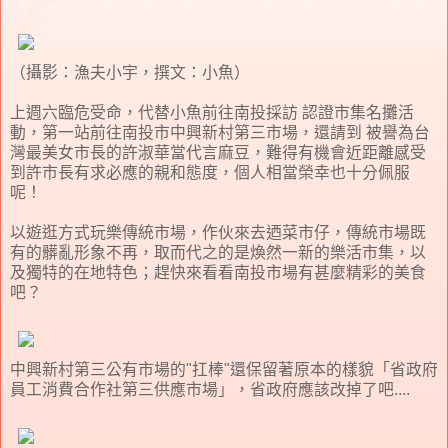
（攝影：漁夫小宇，撰文：小魚）
上週六臨危受命，代替小魚前往南投採訪 認證市集名攤活
動，第一站前往南投市中興新村第三市場，還請到 被譽為台
灣最美女市長的許淑華當代言麻豆，難得有機會近距離感受
到許市長有求必應的親和態度，個人相當榮幸也十分佩服
呢！
以遊逛方式玩樂傳統市場，作伙來去迺菜市仔，傳統市場既
有的髒亂形象不再，取而代之的是煥然一新的樂活市集，以
及獨特的在地特色；趕快來看看南投市場有甚麼精彩的美食
吧？
中興新村第三公有市場的"扛棒"還保留著原本的樣貌「省政府
員工消費合作社第三供應市場」，省政府應該改掉了吧....