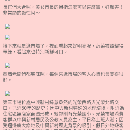
長官們大合照，美女市長的拇指怎麼可以這麼彎，好厲害！
非常顯的顯性阿～
接下來就是逛市場了，裡面看起來好明亮喔，蔬菜被照耀得
翠綠，看起來也特別新鮮可口。
攤商老闆們都笑咪咪，每個來逛市場的客人心情也會變得很
好。
第三市場位處中興新村綠意盎然的光榮西路與光榮北路交
口，已近50年的歷史；因中興新村特殊的地理環境，附近為
住宅區無店家商圈形成，緊鄰則有光榮國小。光榮市場消費
客群以中興新村居民及公教人員為主，平日為上班人潮；因
受週邊廣大綠地及中興新村歷史背景的吸引，假日外地遊客