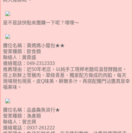
是不是該快點來團購一下呢？嘿嘿～
攤位名稱：黃媽媽小籠包★★
營業種類：飲食類
聯絡人：黃鼎盛
連絡電話：049-2312333
推薦理由：近50年老店，以純手工現桿老麵低溫發酵麵皮，
搭上新鮮上等豬肉、翠綠青蔥、獨家配方做成的肉餡，每天
現場現包現蒸，皮Q味美，鮮嫩多汁，再搭配獨門沾醬真是幸
福美味。
攤位名稱：品鑫鱻魚貨行★
營業種類：漁產類
聯絡人：曾志興
連絡電話：0937-261222