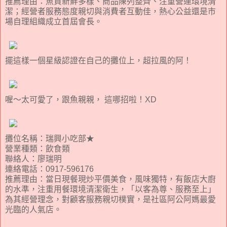
推薦理由：魚貨新鮮多樣、商品陳列整齊、注重營運環境清
潔；經營者服務態度親切與消費者互動佳，熱心公益還是市
場自理組織成立首屆會長。
擺這樣一個星級認證在自己的攤位上，超拉風的阿！
喔～太可愛了，跟魚親親， 這哪招啦！XD
攤位名稱：瑞興小吃部★
營業種類：飲食類
聯絡人：廖瑞明
連絡電話：0917-596176
推薦理由：當日現餐現炒平價美食，風味獨特，有飯店大廚
的水準，注重用餐環境清潔衛生，「以客為尊、服務至上」
為其經營理念，對顧客服務親切樸實，是社區阿公阿媽最愛
光臨的人氣店。