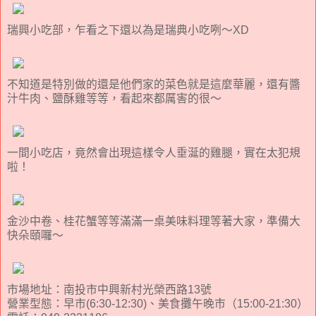
瑞興小吃部，乍看之下還以為是瑞典小吃咧～XD
不知道是特別做的還是他們家的菜色就是這麼華麗，還有醬
汁牛肉、鹽酥雞等等，看起來都厲害的很～
一間小吃店，竟然會出現這樣令人垂涎的雞腿，實在太犯規
啦！
金沙中卷、桂花蟹等等滿滿一桌美味料理等著大家，準備大
快朵頤囉～
市場地址：南投市中興新村光榮西路13號
營業型態：早市(6:30-12:30)、美食攤午晚市（15:00-21:30）