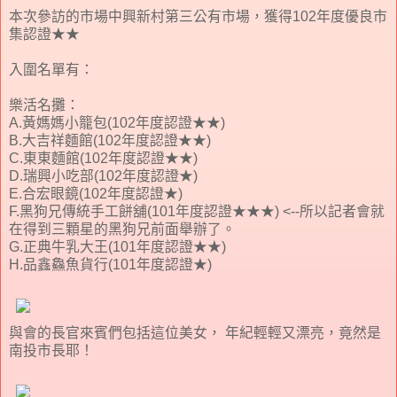
本次參訪的市場中興新村第三公有市場，獲得102年度優良市
集認證★★
入圍名單有：
樂活名攤：
A.黃媽媽小籠包(102年度認證★★)
B.大吉祥麵館(102年度認證★★)
C.東東麵館(102年度認證★★)
D.瑞興小吃部(102年度認證★)
E.合宏眼鏡(102年度認證★)
F.黑狗兄傳統手工餅舖(101年度認證★★★) <--所以記者會就
在得到三顆星的黑狗兄前面舉辦了。
G.正典牛乳大王(101年度認證★★)
H.品鑫鱻魚貨行(101年度認證★)
與會的長官來賓們包括這位美女， 年紀輕輕又漂亮，竟然是
南投市長耶！