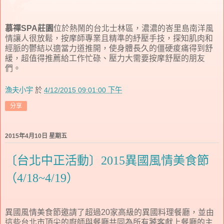
慕禪SPA莊園
位於熱鬧的台北士林區，濃濃的峇里島南洋風
情讓人很放鬆，按摩師專業且精準的紓壓手技，探知肌肉和
經脈的鬱結以適當力道推開，使身體長久的僵硬痠痛得到舒
緩，超值得推薦給工作忙碌、壓力大需要按摩舒壓的朋友
們。
漁夫小宇
於
4/12/2015 09:01:00 下午
分享
2015年4月10日 星期五
〔台北中正活動〕2015異國風情美食節
（4/18~4/19）
異國風情美食節邀請了超過20家高級的異國料理餐廳，並由
這些台北市頂尖的廚師與餐廳共同為所有饕客獻上餐廳的主