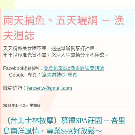
兩天捕魚、五天曬網 － 漁
夫週誌
天天精緻美食嗑不完，週週舉辦獨享打掃趴，
年年世界風光賞不盡，悠活人生盡情分享不停歇。
Facebook粉絲團：
美食魚樂誌x漁夫週誌雙刊號
Google+專頁：
漁夫週誌G+專頁
聯絡信箱：
fencertw@gmail.com
2015年4月12日 星期日
〔台北士林按摩〕慕禪SPA莊園 ─ 峇里
島南洋風情，專業SPA好放鬆～