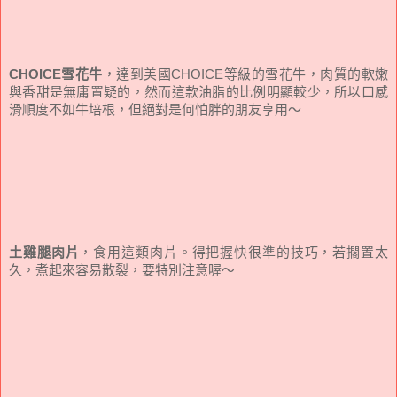
CHOICE雪花牛
，達到美國CHOICE等級的雪花牛，肉質的軟嫩
與香甜是無庸置疑的，然而這款油脂的比例明顯較少，所以口感
滑順度不如牛培根，但絕對是何怕胖的朋友享用～
土雞腿肉片
，食用這類肉片。得把握快很準的技巧，若擱置太
久，煮起來容易散裂，要特別注意喔～