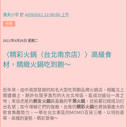
漁夫小宇
於
4/29/2011 12:00:00 上午
分享
2011年4月26日 星期二
〈精彩火鍋（台北南京店）〉高級食
材，精緻火鍋吃到飽～
近年來，由中南部發跡的知名大型吃到飽品牌火鍋店，相繼北上
開疆擴土，期許在競爭激烈的大台北地區，能成功搶佔一席之
地；來自虎尾的
鮮友火鍋
與嘉義的
千葉火鍋
，目前都已經成功打
出名號；如今堪稱它們的強敵，台南的
精彩火鍋
也將挾著龐大的
飲食集團勢力，一舉在台北東區的MOMO百貨三樓，以特別豪
華、高檔的姿態，精彩登場～