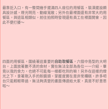
最靠近入口，有一整間幾乎擺滿四人座位的用餐區，裝潢擺設頗
具設計感，燈光明亮、動線寬敞；另外在最裡面還有非常大的用
餐區，與這區相類似，前往拍照時發現還有員工在裡面開會，因
此不便打擾～
四面的用餐區，圍繞著這重要的
自助取餐區
，六個中島型的大吧
台，上面放著數不清的食材，實在無法全部為各位一一介紹，畢
竟以我的食力，也絕不可能每一樣都吃到的嘛！另外在這樣的燈
光之下，拿著剛入手的新鏡頭，掌握度實在是非常糟糕，許多吧
台只能輕輕帶過，無法夠清楚的畫面傳達給大家，真是不好意思
啦～