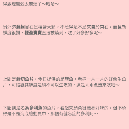
得處理蟹殼太麻煩了～哈哈～
另外這
鮮蚵
實在是相當大顆，不曉得是不是來自於東石，而且新
鮮度很讚，
輕盈寶寶
直接被燒到，吃了好多好多呢～
上圖是
鮮切魚片
，今日提供的是
旗魚
，看這一片一片的好像生魚
片，可惜觀其鮮度是絕不可以生吃的，還是乖乖煮熟來吃吧～
下圖則是名為
多利魚
的魚片，看起來顏色挺漂亮好吃的，但不曉
得是不是海底總動員中，那個有健忘症的多利阿～