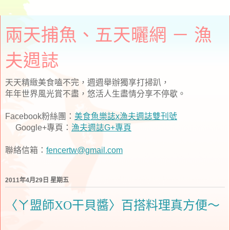
兩天捕魚、五天曬網 － 漁
夫週誌
天天精緻美食嗑不完，週週舉辦獨享打掃趴，
年年世界風光賞不盡，悠活人生盡情分享不停歇。
Facebook粉絲團：
美食魚樂誌x漁夫週誌雙刊號
Google+專頁：
漁夫週誌G+專頁
聯絡信箱：
fencertw@gmail.com
2011年4月29日 星期五
〈ㄚ盟師XO干貝醬〉百搭料理真方便～