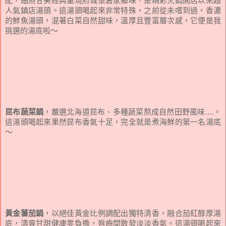
配，細熬甘美經典重現府城懷舊家鄉味，是精彩火鍋開店以來超
人氣鎮店湯頭。這湯頭喝起來非常特殊，之前從未嚐到過，香濃
的鮮魚湯頭，混著白菜自然甜味，溫厚且豐富層次感，它便是我
挑選的湯底啦～
昆布蔬菜鍋
，嚴選北海道昆布、多種蔬菜熬成自然田野風味....。
這湯頭喝起來果然昆布香氣十足，完全就是煮海鮮的第一名湯底
～
黃金蕃茄鍋
，以絕佳黃金比例調配出獨特清香，融合茄紅醇厚湯
底，清爽甘甜健康零負擔，唇齒間散發淡淡香氣。這湯頭喝起來