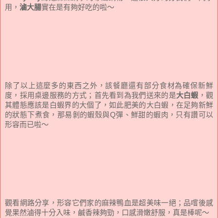
用，
滷大腸
實在是有夠好吃的啦～
除了以上這麼多的東西之外，該餐廳還有部分食材為確保新鮮
度，採用桌邊服務的方式；首先看到為我們送來的是
大白蝦
，觀
其體態應該是白蝦界的大個了，如此肥美的大白蝦，在足夠新鮮
的狀態下煮食，那易剝的蝦殼與Q彈、鮮甜的蝦肉，只有讚可以
形容而已啦～
觀看網路分享，形容它們家的麻辣鴨血是超美味一絕；品嚐後感
覺果然滷得十分
入味，
鹹香辣夠勁，口感滑嫩舒服，真是棒呢～