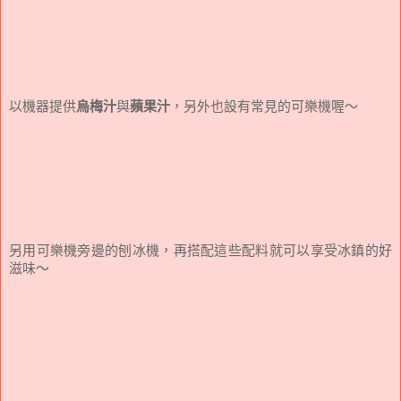
以機器提供
烏梅汁
與
蘋果汁
，另外也設有常見的可樂機喔～
另用可樂機旁邊的刨冰機，再搭配這些配料就可以享受冰鎮的好
滋味～