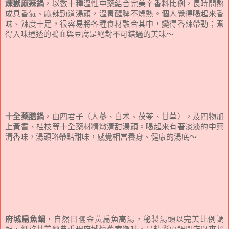
煉獄麻辣鍋
，以數十種溫性中藥結合完美辛香料比例，長時間熬
成具香氣、麻辣勁道湯頭，溫胃醒脾不燥熱。個人覺得喝起來香
味、辣度十足，很容易將各種食材融合其中，變得香辣帶勁；煮
得入味通透的鴨血與豆腐是絕對不可錯過的美味～
十全藥膳鍋
，由四君子（人蔘、白术、茯苓、甘草），及四物加
上黃耆、桂枝等十全藥材精燉清甜湯頭。喝起來有著淡淡的中藥
清香味，湯頭略帶點甜味，感覺相當養身、健康的湯底～
府城扁魚鍋
，自然日曬金黃扁魚高湯，秘製湯頭以完美比例調