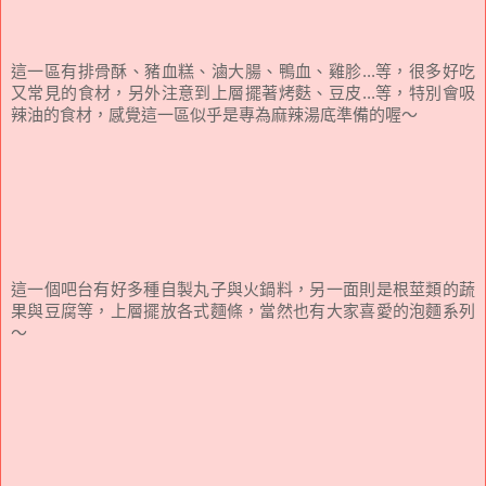
這一區有排骨酥、豬血糕、滷大腸、鴨血、雞胗...等，很多好吃
又常見的食材，另外注意到上層擺著烤麩、豆皮...等，特別會吸
辣油的食材，感覺這一區似乎是專為麻辣湯底準備的喔～
這一個吧台有好多種自製丸子與火鍋料，另一面則是根莖類的蔬
果與豆腐等，上層擺放各式麵條，當然也有大家喜愛的泡麵系列
～