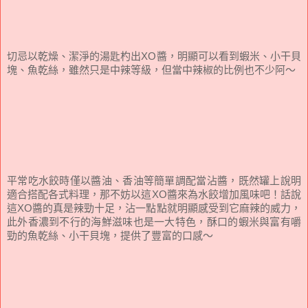
切忌以乾燥、潔淨的湯匙杓出XO醬，明顯可以看到蝦米、小干貝
塊、魚乾絲，雖然只是中辣等級，但當中辣椒的比例也不少阿～
平常吃水餃時僅以醬油、香油
等簡單調配當沾醬，既然罐上說明
適合搭配各式料理，那不妨以這XO醬來為水餃增加風味吧！話說
這XO醬的真是辣勁十足，沾一點點就明顯感受到它麻辣的威力，
此外香濃到不行的海鮮滋味也是一大特色，酥口的蝦米與富有嚼
勁的魚乾絲、小干貝塊，提供了豐富的口感～