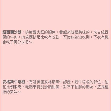
紐西蘭沙朗
，這鮮豔火紅的顏色，看起來就超美味的，來自紐西
蘭的牛肉，肉質應該是比較有咬勁，可惜這款沒吃到，下次有機
會吃了再分享吧～
安格斯牛培根
，有著美國安格斯黑牛認證，這牛培根的部位，油
花比例很高，吃起來特別滑順甜美，對不不怕胖的朋友，這是極
推的美味～