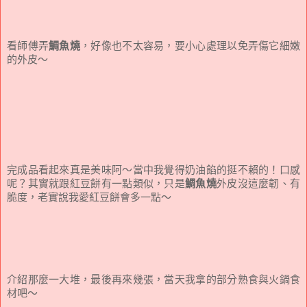
看師傅弄
鯛魚燒
，好像也不太容易，要小心處理以免弄傷它細嫩
的外皮～
完成品看起來真是美味阿～當中我覺得奶油餡的挺不賴的！口感
呢？其實就跟紅豆餅有一點類似，只是
鯛魚燒
外皮沒這麼韌、有
脆度，老實說我愛紅豆餅會多一點～
介紹那麼一大堆，最後再來幾張，當天我拿的部分熟食與火鍋食
材吧～