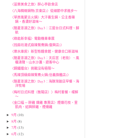
〈苗栗美食之旅〉醉心亭飲食店
〈八海精緻鍋物(京東店)〉從細節中求進步～
〈草原風蒙古火鍋〉大汗養生鍋、公主香辣
鍋，香濃好滋味～
〈酷夏澎湖之旅〉Day3：江屋台日式料理、歸
航
〈綠能新幸福〉電動機車車展
〈找麻坊港式麻辣鴛鴦鍋(復興店)〉
〈樂水庫房〉新型態麵食館，健康合口新滋味
〈酷夏澎湖之旅〉Day3：天后宮（老街）、風
櫃濤聲、山水沙灘、遊客中心
〈鋼鐵擂台〉挑戰沒有極限～
〈馬辣頂級麻辣鴛鴦火鍋(信義旗艦店)〉
〈酷夏澎湖之旅〉Day3：海豚灣飯店早餐、海
洋牧場
〈梅村日式料理（衡陽店）〉梅村套餐，嚐鮮
～
〈金口福 ─ 醉雞 燻雞 專賣店〉煙燻花枝、里
肌肉、紹興醉雞、煙燻雞
9月
(10)
►
8月
(8)
►
7月
(13)
►
6月
(12)
►