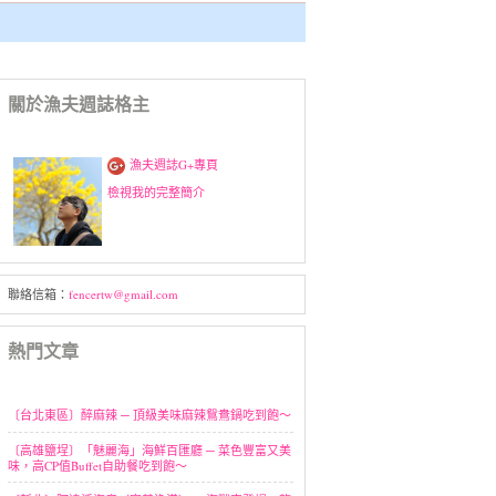
關於漁夫週誌格主
漁夫週誌G+專頁
檢視我的完整簡介
聯絡信箱：
fencertw@gmail.com
熱門文章
〔台北東區〕醉麻辣 ─ 頂級美味麻辣鴛鴦鍋吃到飽～
〔高雄鹽埕〕「魅麗海」海鮮百匯廳 ─ 菜色豐富又美
味，高CP值Buffet自助餐吃到飽～