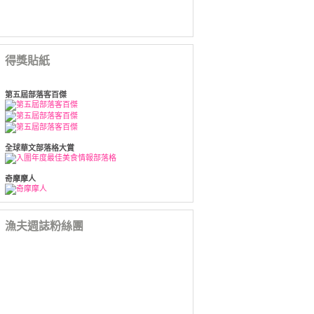
得獎貼紙
第五屆部落客百傑
全球華文部落格大賞
奇摩摩人
漁夫週誌粉絲團