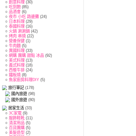
○
創意料理
(30)
○
吃到飽
(85)
○
品酒會
(6)
○
夜市 小吃 路邊攤
(24)
○
日本料理
(29)
○
泰國料理
(16)
○
火鍋 涮涮鍋
(42)
○
烤肉 串燒
(22)
○
營養保健
(1)
○
牛肉麵
(5)
○
異國料理
(33)
○
網購 團購 甜點 冰品
(92)
○
美式料理
(13)
○
義式料理
(18)
○
西餐牛排
(24)
○
鐵板燒
(8)
○
魚家廚房料理DIY
(5)
旅行筆記
(178)
國內旅遊
(98)
國外旅遊
(80)
居家生活
(33)
○
3C家電
(9)
○
服飾鞋靴
(11)
○
清潔用品
(5)
○
百貨團購
(5)
○
美髮造型
(2)