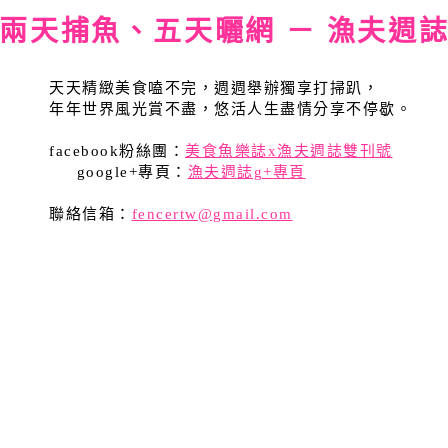
兩天捕魚、五天曬網 － 漁夫週
天天精緻美食嗑不完，週週舉辦獨享打掃趴，
年年世界風光賞不盡，悠活人生盡情分享不停歇。
facebook粉絲團：
美食魚樂誌x漁夫週誌雙刊號
google+專頁：
漁夫週誌g+專頁
聯絡信箱：
fencertw@gmail.com