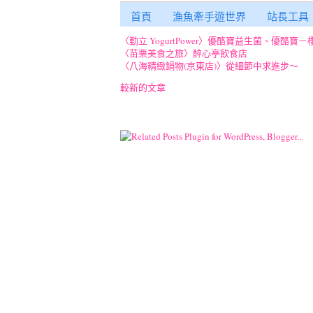
首頁
漁魚牽手遊世界
站長工具
〈勤立 YogurtPower〉優酪寶益生菌、優酪寶
〈苗栗美食之旅〉醉心亭飲食店
〈八海精緻鍋物(京東店)〉從細節中求進步～
較新的文章