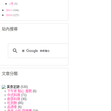
1月
(5)
►
2011
(144)
►
2010
(127)
►
站內搜尋
文章分類
美食足跡
(530)
○
下午茶 點心 蛋糕
(6)
○
中式料理
(71)
○
創意料理
(30)
○
吃到飽
(85)
○
品酒會
(6)
○
夜市 小吃 路邊攤
(24)