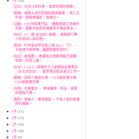
7月
(10)
▼
〔台北〕元吉日本料理 ─ 創意料理的挑戰～
〔婚攝〕俊銘＆淑芳結婚迎娶與宴客 ─ 我人生
的第一場婚禮攝影，很兩光～
〔活動〕CQ2快剪專門店 ─ 體驗專業又快速的
剪髮，動動手指就有機會得手機與黃金～
〔台北〕川‧譜 渝派四川美饌 ─ 麻辣威力驚
人的渝派川菜料理～
〔南投〕杉林溪自然生態之旅 Day2（下） ─
大雨澆不熄熱情，繼續勇闖妖怪村～
〔台北〕迦南園 ─ 香濃無比現磨現裝芝麻醬，
保證一吃就上癮！
〔台北〕C.up C+ 嘻樂杯子六星級飲品專賣店
（台北永吉店）─ 夏季限定飲品清涼上市～
〔開箱〕翊家人關係企業 ─ LED智能電子鐘、
LED智能萬年曆
〔台南〕宏豬會社 － 美味豬排、肉品，居家
料理真方便～
〔電影〕蜘蛛人：驚奇再起 ─ 不為人知的故事
終於揭曉～
6月
(11)
►
5月
(13)
►
4月
(10)
►
3月
(10)
►
2月
(9)
►