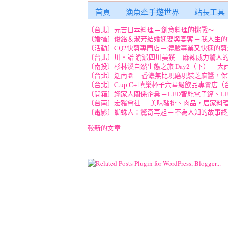
首頁
漁魚牽手遊世界
站長工具
〔台北〕元吉日本料理 ─ 創意料理的挑戰～
〔婚攝〕俊銘＆淑芳結婚迎娶與宴客 ─ 我人生
〔活動〕CQ2快剪專門店 ─ 體驗專業又快速
〔台北〕川‧譜 渝派四川美饌 ─ 麻辣威力驚人
〔南投〕杉林溪自然生態之旅 Day2（下） ─
〔台北〕迦南園 ─ 香濃無比現磨現裝芝麻醬，
〔台北〕C.up C+ 嘻樂杯子六星級飲品專賣店
〔開箱〕翊家人關係企業 ─ LED智能電子鐘、L
〔台南〕宏豬會社 － 美味豬排、肉品，居家料
〔電影〕蜘蛛人：驚奇再起 ─ 不為人知的故事
較新的文章