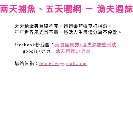
兩天捕魚、五天曬網 － 漁夫週
天天精緻美食嗑不完，週週舉辦獨享打掃趴，
年年世界風光賞不盡，悠活人生盡情分享不停歇。
facebook粉絲團：
美食魚樂誌x漁夫週誌雙刊號
google+專頁：
漁夫週誌g+專頁
聯絡信箱：
fencertw@gmail.com