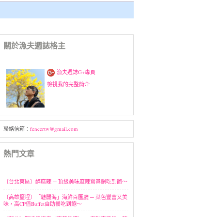
關於漁夫週誌格主
漁夫週誌G+專頁
檢視我的完整簡介
聯絡信箱：
fencertw@gmail.com
熱門文章
〔台北東區〕醉麻辣 ─ 頂級美味麻辣鴛鴦鍋吃到飽～
〔高雄鹽埕〕「魅麗海」海鮮百匯廳 ─ 菜色豐富又美
味，高CP值Buffet自助餐吃到飽～