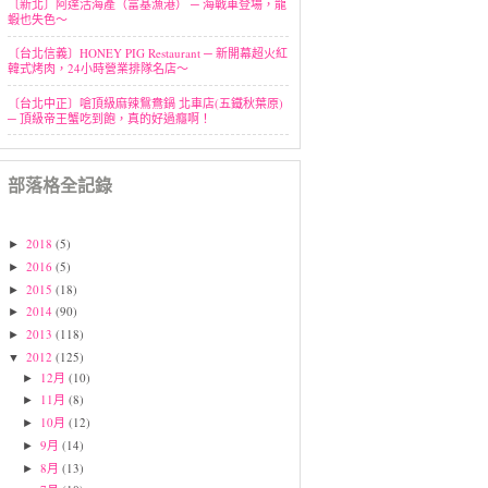
〔新北〕阿達活海產（富基漁港） ─ 海戰車登場，龍
蝦也失色～
〔台北信義〕HONEY PIG Restaurant ─ 新開幕超火紅
韓式烤肉，24小時營業排隊名店～
〔台北中正〕嗆頂級麻辣鴛鴦鍋 北車店(五鐵秋葉原)
─ 頂級帝王蟹吃到飽，真的好過癮啊！
部落格全記錄
2018
(5)
►
2016
(5)
►
2015
(18)
►
2014
(90)
►
2013
(118)
►
2012
(125)
▼
12月
(10)
►
11月
(8)
►
10月
(12)
►
9月
(14)
►
8月
(13)
►