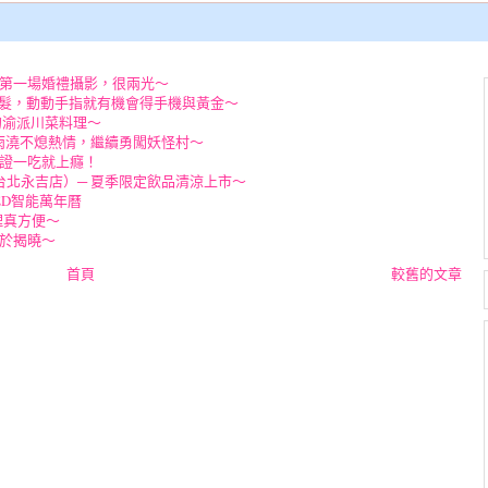
的第一場婚禮攝影，很兩光～
的剪髮，動動手指就有機會得手機與黃金～
的渝派川菜料理～
 大雨澆不熄熱情，繼續勇闖妖怪村～
保證一吃就上癮！
（台北永吉店）─ 夏季限定飲品清涼上市～
ED智能萬年曆
理真方便～
終於揭曉～
首頁
較舊的文章