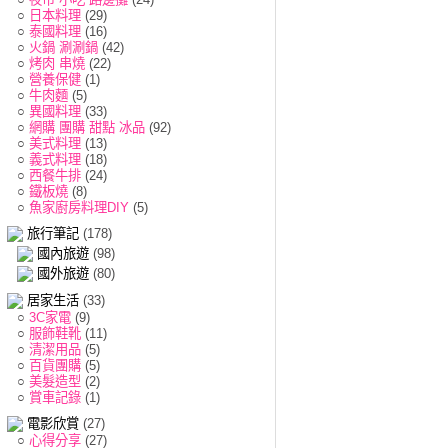
○
日本料理
(29)
○
泰國料理
(16)
○
火鍋 涮涮鍋
(42)
○
烤肉 串燒
(22)
○
營養保健
(1)
○
牛肉麵
(5)
○
異國料理
(33)
○
網購 團購 甜點 冰品
(92)
○
美式料理
(13)
○
義式料理
(18)
○
西餐牛排
(24)
○
鐵板燒
(8)
○
魚家廚房料理DIY
(5)
旅行筆記
(178)
國內旅遊
(98)
國外旅遊
(80)
居家生活
(33)
○
3C家電
(9)
○
服飾鞋靴
(11)
○
清潔用品
(5)
○
百貨團購
(5)
○
美髮造型
(2)
○
賞車記錄
(1)
電影欣賞
(27)
○
心得分享
(27)