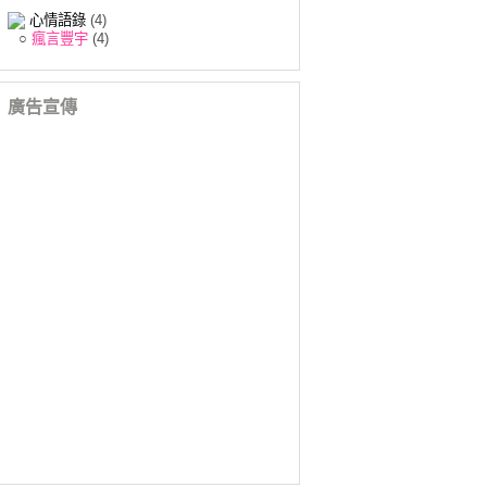
心情語錄
(4)
○
瘋言豐宇
(4)
廣告宣傳