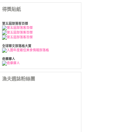
得獎貼紙
第五屆部落客百傑
全球華文部落格大賞
奇摩摩人
漁夫週誌粉絲團