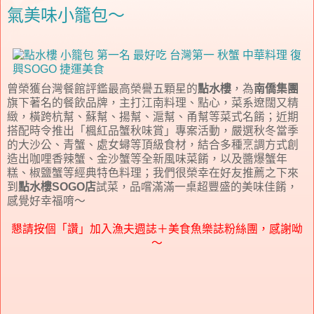
氣美味小籠包～
曾榮獲台灣餐館評鑑最高榮譽五顆星的
點水樓
，為
南僑集團
旗下著名的餐飲品牌，主打江南料理、點心，菜系遼闊又精
緻，橫跨杭幫、蘇幫、揚幫、滬幫、甬幫等菜式名餚；近期
搭配時令推出「楓紅品蟹秋味賞」專案活動，嚴選秋冬當季
的大沙公、青蟹、處女蟳等頂級食材，結合多種烹調方式創
造出咖哩香辣蟹、金沙蟹等全新風味菜餚，以及醬爆蟹年
糕、椒鹽蟹等經典特色料理；我們很榮幸在好友推薦之下來
到
點水樓SOGO店
試菜，品嚐滿滿一桌超豐盛的美味佳餚，
感覺好幸福唷～
懇請按個「讚」加入漁夫週誌＋美食魚樂誌粉絲團，感謝呦
～