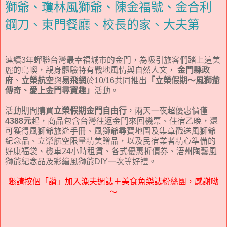
獅爺、瓊林風獅爺、陳金福號、金合利
鋼刀、東門餐廳、校長的家、大夫第
連續3年蟬聯台灣最幸福城市的金門，為吸引旅客們踏上這美
麗的島嶼，親身體驗特有戰地風情與自然人文，
金門縣政
府
、
立榮航空
與
易飛網
於10/16共同推出
「立榮假期～風獅爺
傳奇、愛上金門尋寶趣」
活動。
活動期間購買
立榮假期金門自由行
，兩天一夜超優惠價僅
4388元
起，商品包含台灣往返金門來回機票、住宿乙晚，還
可獲得風獅爺旅遊手冊、風獅爺尋寶地圖及集章戳送風獅爺
紀念品、立榮航空限量精美贈品，以及民宿業者精心準備的
好康福袋、機車24小時租賃、各式優惠折價券、浯州陶藝風
獅爺紀念品及彩繪風獅爺DIY一次等好禮。
懇請按個「讚」加入漁夫週誌＋美食魚樂誌粉絲團，感謝呦
～