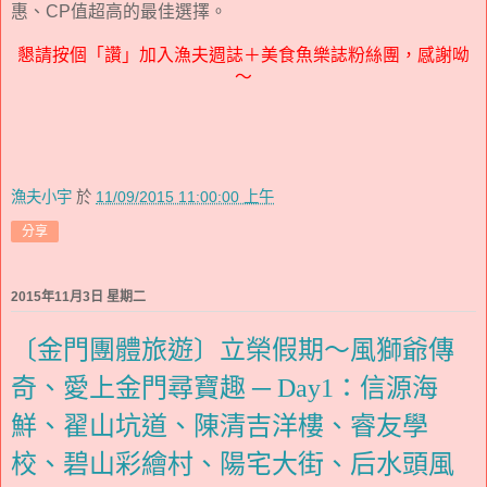
惠、CP值超高的最佳選擇。
懇請按個「讚」加入漁夫週誌＋美食魚樂誌粉絲團，感謝呦
～
漁夫小宇
於
11/09/2015 11:00:00 上午
分享
2015年11月3日 星期二
〔金門團體旅遊〕立榮假期～風獅爺傳
奇、愛上金門尋寶趣 ─ Day1：信源海
鮮、翟山坑道、陳清吉洋樓、睿友學
校、碧山彩繪村、陽宅大街、后水頭風