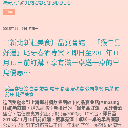
漁夫小宇
於
11/20/2015 10:59:00 下午
分享
2015年11月9日 星期一
〔新北新莊美食〕晶宴會館 ─ 「猴年晶
好運」尾牙春酒專案，即日至2015年11
月15日前訂購，享有滿十桌送一桌的早
鳥優惠～
這回受邀來到
上海鄉村餐飲集團
旗下的
晶宴會館(Amazing
Hall)新莊館
，搶先品嚐全新推出的
「猴年晶好運」尾牙春酒
盛宴，超值優惠方案起桌價只要7000元+10%起，
即日至
2015年11月15日前訂購，更享有滿十桌送一桌的早鳥優惠
，
公司行號即刻下訂犒賞員工們一年來的辛勞，絕對是經濟實