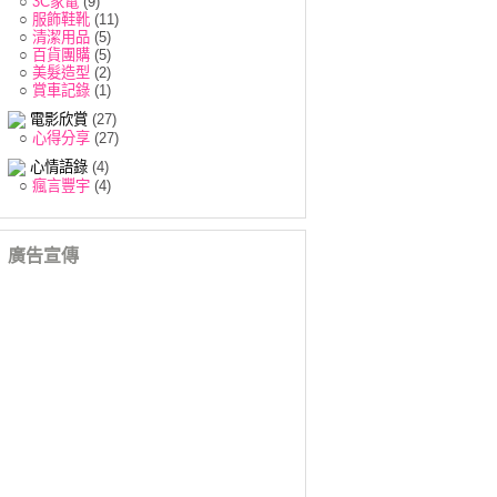
○
3C家電
(9)
○
服飾鞋靴
(11)
○
清潔用品
(5)
○
百貨團購
(5)
○
美髮造型
(2)
○
賞車記錄
(1)
電影欣賞
(27)
○
心得分享
(27)
心情語錄
(4)
○
瘋言豐宇
(4)
廣告宣傳