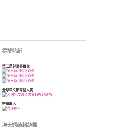
得獎貼紙
第五屆部落客百傑
全球華文部落格大賞
奇摩摩人
漁夫週誌粉絲團