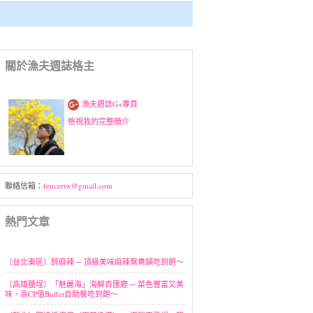
關於漁夫週誌格主
漁夫週誌G+專頁
檢視我的完整簡介
聯絡信箱：
fencertw@gmail.com
熱門文章
〔台北東區〕醉麻辣 ─ 頂級美味麻辣鴛鴦鍋吃到飽～
〔高雄鹽埕〕「魅麗海」海鮮百匯廳 ─ 菜色豐富又美
味，高CP值Buffet自助餐吃到飽～