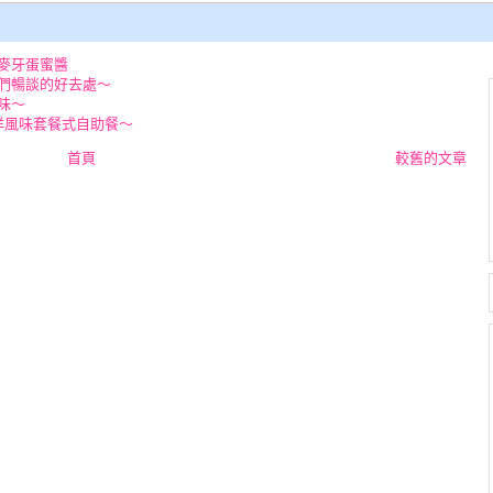
麥牙蛋蜜醬
們暢談的好去處～
味～
洋風味套餐式自助餐～
首頁
較舊的文章