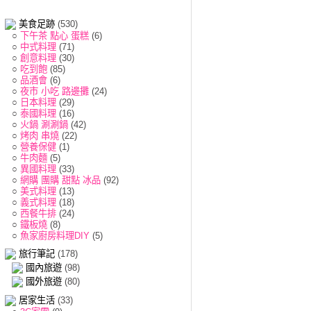
美食足跡
(530)
○
下午茶 點心 蛋糕
(6)
○
中式料理
(71)
○
創意料理
(30)
○
吃到飽
(85)
○
品酒會
(6)
○
夜市 小吃 路邊攤
(24)
○
日本料理
(29)
○
泰國料理
(16)
○
火鍋 涮涮鍋
(42)
○
烤肉 串燒
(22)
○
營養保健
(1)
○
牛肉麵
(5)
○
異國料理
(33)
○
網購 團購 甜點 冰品
(92)
○
美式料理
(13)
○
義式料理
(18)
○
西餐牛排
(24)
○
鐵板燒
(8)
○
魚家廚房料理DIY
(5)
旅行筆記
(178)
國內旅遊
(98)
國外旅遊
(80)
居家生活
(33)