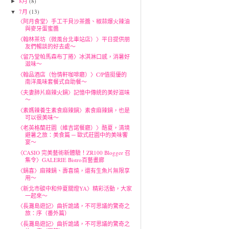
8月
(8)
►
7月
(13)
▼
〈阿月食堂〉手工干貝沙茶醬、椒蒜爆火辣油
與麥牙蛋蜜醬
〈翰林茶坊（微風台北車站店）〉平日提供朋
友們暢談的好去處～
〈留乃堂帕馬森布丁捲〉冰淇淋口感，消暑好
滋味～
〈翰品酒店（怡情軒咖啡廳）〉C/P值挺優的
南洋風味套餐式自助餐～
〈夫妻肺片麻辣火鍋〉記憶中傳統的美好滋味
～
〈素媽辣養生素食麻辣鍋〉素食麻辣鍋，也是
可以很美味～
〈老英格蘭莊園（維吉諾餐廳）〉酷夏，清境
避暑之旅：美食篇 ─ 歐式莊園中的美味饗
宴～
〈CASIO 完美藝術新體驗！ZR100 Blogger 召
集令〉GALERIE Bistro百藝畫廊
〈鍋喜〉麻辣鍋、壽喜燒，還有生魚片無限享
用～
〈新北市碳中和仲夏關燈YA〉精彩活動，大家
一起來～
〈長灘島遊記〉曲折詭譎，不可思議的驚奇之
旅：序（番外篇）
〈長灘島遊記〉曲折詭譎，不可思議的驚奇之