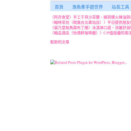
首頁
漁魚牽手遊世界
站長工具
〈阿月食堂〉手工干貝沙茶醬、椒蒜爆火辣油與
〈翰林茶坊（微風台北車站店）〉平日提供朋友
〈留乃堂帕馬森布丁捲〉冰淇淋口感，消暑好滋
〈翰品酒店（怡情軒咖啡廳）〉C/P值挺優的南
較新的文章