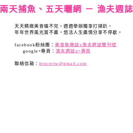
兩天捕魚、五天曬網 － 漁夫週
天天精緻美食嗑不完，週週舉辦獨享打掃趴，
年年世界風光賞不盡，悠活人生盡情分享不停歇。
facebook粉絲團：
美食魚樂誌x漁夫週誌雙刊號
google+專頁：
漁夫週誌g+專頁
聯絡信箱：
fencertw@gmail.com