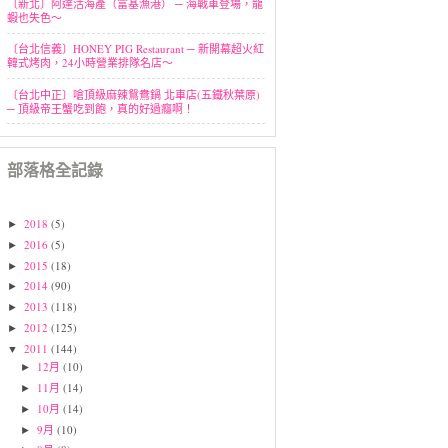
〔新北〕阿達活海產（富基漁港） ─ 海戰車登場，龍
蝦也失色～
〔台北信義〕HONEY PIG Restaurant ─ 新開幕超火紅
韓式烤肉，24小時營業排隊名店～
〔台北中正〕嗆頂級麻辣鴛鴦鍋 北車店(五鐵秋葉原)
─ 頂級帝王蟹吃到飽，真的好過癮啊！
部落格全記錄
2018
(5)
►
2016
(5)
►
2015
(18)
►
2014
(90)
►
2013
(118)
►
2012
(125)
►
2011
(144)
▼
12月
(10)
►
11月
(14)
►
10月
(14)
►
9月
(10)
►