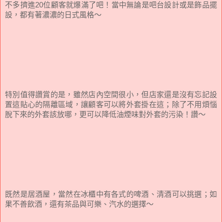
不多擠進20位顧客就爆滿了吧！當中無論是吧台設計或是飾品擺
設，都有著濃濃的日式風格～
特別值得讚賞的是，雖然店內空間很小，但店家還是沒有忘記設
置這貼心的隔離區域，讓顧客可以將外套掛在這；除了不用煩惱
脫下來的外套該放哪，更可以降低油煙味對外套的污染！讚～
既然是居酒屋，當然在冰櫃中有各式的啤酒、清酒可以挑選；如
果不善飲酒，還有茶品與可樂、汽水的選擇～