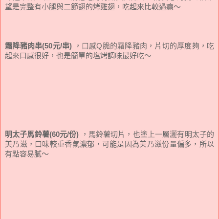
望是完整有小腿與二節翅的烤雞翅，吃起來比較過癮～
霜降豬肉串(50元/串)
，口感Q脆的霜降豬肉，片切的厚度夠，吃
起來口感很好，也是簡單的塩烤調味最好吃～
明太子馬鈴薯(60元/份)
，馬鈴薯切片，也塗上一層灑有明太子的
美乃滋，口味較重香氣濃郁，可能是因為美乃滋份量偏多，所以
有點容易膩～