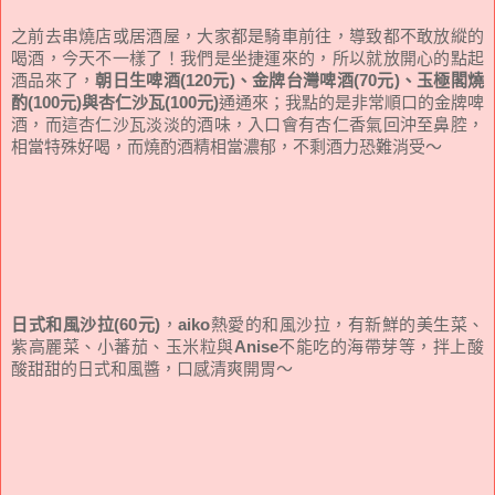
之前去串燒店或居酒屋，大家都是騎車前往，導致都不敢放縱的
喝酒，今天不一樣了！我們是坐捷運來的，所以就放開心的點起
酒品來了，
朝日生啤酒(120元)、金牌台灣啤酒(70元)、玉極閣燒
酌(100元)與杏仁沙瓦(100元)
通通來；我點的是非常順口的金牌啤
酒，而這杏仁沙瓦淡淡的酒味，入口會有杏仁香氣回沖至鼻腔，
相當特殊好喝，而燒酌酒精相當濃郁，不剩酒力恐難消受～
日式和風沙拉(60元)
，
aiko
熱愛的和風沙拉，有新鮮的美生菜、
紫高麗菜、小蕃茄、玉米粒與
Anise
不能吃的海帶芽等，拌上酸
酸甜甜的日式和風醬，口感清爽開胃～