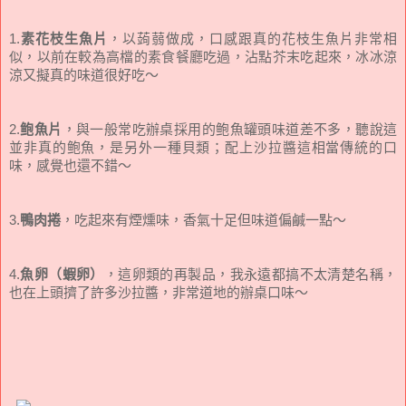
1.
素花枝生魚片
，以蒟蒻做成，口感跟真的花枝生魚片非常相
似，以前在較為高檔的素食餐廳吃過，沾點芥末吃起來，冰冰涼
涼又擬真的味道很好吃～
2.
鲍魚片
，與一般常吃辦桌採用的鲍魚罐頭味道差不多，聽說這
並非真的鲍魚，是另外一種貝類；配上沙拉醬這相當傳統的口
味，感覺也還不錯～
3.
鴨肉捲
，吃起來有煙燻味，香氣十足但味道偏鹹一點～
4.
魚卵（蝦卵）
，這卵類的再製品，我永遠都搞不太清楚名稱，
也在上頭擠了許多沙拉醬，非常道地的辦桌口味～