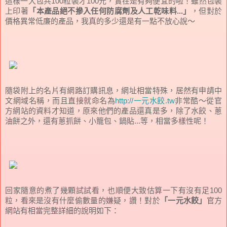
這樣一大包共100粒裝才100元，實在是有夠便宜的啦！雖然包裝
上印著
「本產品絕不摻入任何防腐劑及人工乾味料...」
，但對於
價格異常低廉的產品，我真的多少還是有一點不放心說～
隨袋附上的名片有網路訂購訊息，網址相當特殊，居然有申請中
文網域名稱，而且直接就命名為
http://一元水餃.tw
非常酷～從官
方網站的資料才知道，原來他們的產品還真是多，除了水餃、蔥
油餅之外，還有蔥抓餅、小籠包、鍋貼...等，相當多樣性呢！
回家隨意的煮了幾顆試試看，也順便大致估算一下有沒有足100
粒，看來是沒有什麼偷數量的嫌疑，讚！對於
「一元水餃」
官方
網站有相當完整詳細的說明如下：