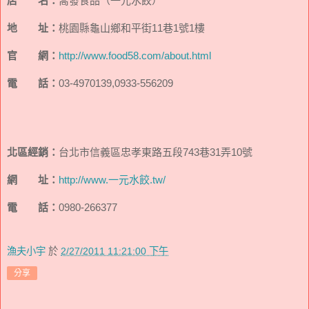
店 名：
喬發食品（一元水餃）
地 址：
桃園縣龜山鄉和平街11巷1號1樓
官 網：
http://www.food58.com/about.html
電 話：
03-4970139,0933-556209
北區經銷：
台北市信義區忠孝東路五段743巷31弄10號
網 址：
http://www.一元水餃.tw/
電 話：
0980-266377
漁夫小宇
於
2/27/2011 11:21:00 下午
分享