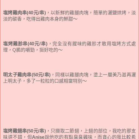
塩烤雞肉串(40元/串)
，以新鮮的雞腿肉塊，簡單的灑鹽烘烤，淡
淡的碳香，吃得出雞肉本身的鮮甜～
塩烤雞胗串(40元/串)
，完全沒有腥味的雞胗才敢用塩烤方式處
理，Q脆的嚼勁，挺好吃的～
明太子雞肉串(50元/串)
，同樣以雞腿肉塊，塗上一層美乃滋再灑
上明太子，多了一粒粒的口感相當特別～
塩烤雞翅串(50元/串)
，只擷取二節翅，上翅的部位，我吃的那支
味道不錯，但
Anise
說他吃的有點臭臭雞味，而貪心的我比較希