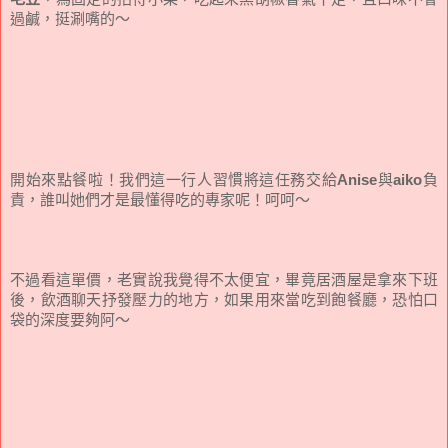
過鹹，挺涮嘴的～
開始來點餐啦！我們這一行人習慣將這任務交給
Anise
與
aiko
負
責，誰叫她們才是最懂得吃的專家呢！呵呵～
不過看這單價，老實說我覺得不太便宜，畢竟居酒屋是拿來下班
後，飲酒聊天抒發壓力的地方，如果用來當吃到飽餐廳，恐怕口
袋的深度要夠阿～