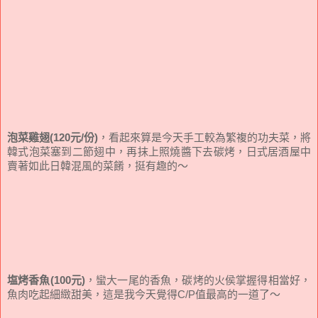
泡菜雞翅(120元/份)
，看起來算是今天手工較為繁複的功夫菜，將
韓式泡菜塞到二節翅中，再抹上照燒醬下去碳烤，日式居酒屋中
賣著如此日韓混風的菜餚，挺有趣的～
塩烤香魚(100元)
，蠻大一尾的香魚，碳烤的火侯掌握得相當好，
魚肉吃起細緻甜美，這是我今天覺得C/P值最高的一道了～