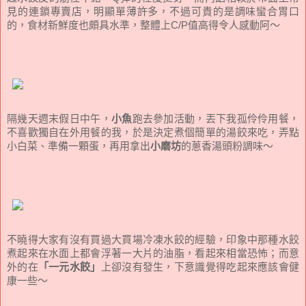
見的連鎖專賣店，明顯單薄許多，不過可貴的是調味蠻合胃口
的，食材新鮮度也頗具水準，整體上C/P值高得令人感動阿～
隔幾天週末假日中午，
小魚
跑去參加活動，丟下我孤伶伶用餐，
不喜歡獨自在外用餐的我，於是決定煮個簡單的湯餃來吃，弄點
小白菜、準備一顆蛋，再用拿出
小磨坊
的蔥香湯頭粉調味～
不曉得大家有沒有買過大買場冷凍水餃的經驗，印象中那種水餃
煮起來在水面上都會浮著一大片的油脂，看起來相當恐怖；而意
外的在
「一元水餃」
上卻沒有發生，下意識覺得吃起來應該會健
康一些～