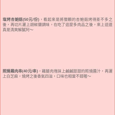
塩烤杏鮑菇(50元/份)
，看起來是將整顆的杏鮑菇烤得差不多之
後，再切片灑上胡椒鹽調味，在吃了這麼多肉品之後，來上這道
真是清爽解膩阿～
照燒雞肉串(40元/串)
，雞腿肉塊抹上鹹鹹甜甜的照燒醬汁，再灑
上白芝麻，燒烤之後香氣四溢，口味也相當不錯喔～