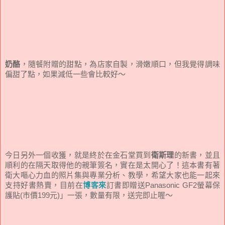
奶酪
，隨餐附贈的甜點，為店家自製，滑嫩順口，但我覺得調味
偏甜了點，如果減低一些會比較好～
今日另外一個收獲，就是終於在金石堂買到
衛斯理
的新書，並且
順利的在隔天取得他的親筆簽名，實在是太開心了！這本書有著
衛大嘔心力血的照片集與專業分析、教學，希望大家也能一起來
支持好書熱賣，目前在
博客來
訂書即贈送Panasonic GF2螢幕保
護貼(市價199元)」一張，數量有限，送完即止喔～