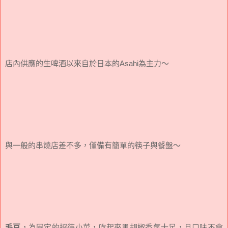
店內供應的生啤酒以來自於日本的Asahi為主力～
與一般的串燒店差不多，僅備有簡單的筷子與餐盤～
毛豆
，為固定的招待小菜，吃起來黑胡椒香氣十足，且口味不會