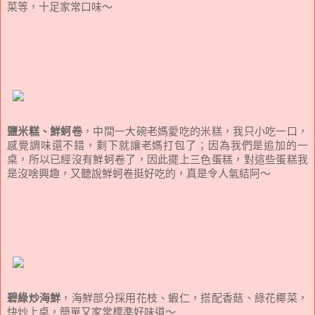
菜等，十足家常口味～
鹽米糕、鮮蚵卷
，中間一大碗老媽愛吃的米糕，我只小吃一口，
感覺調味還不錯，剩下就讓老媽打包了；因為我們是追加的一
桌，所以已經沒有鮮蚵卷了，因此擺上三色蛋糕，對這些蛋糕我
是沒啥興趣，又聽說鮮蚵卷挺好吃的，真是令人氣結阿～
碧綠炒海鮮
，海鮮部分採用花枝、蝦仁，搭配香菇、綠花椰菜，
快炒上桌，簡單又家常標準好味道～