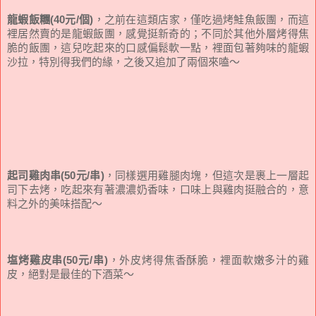
龍蝦飯糰(40元/個)
，之前在這類店家，僅吃過烤鮭魚飯團，而這
裡居然賣的是龍蝦飯團，感覺挺新奇的；不同於其他外層烤得焦
脆的飯團，這兒吃起來的口感偏鬆軟一點，裡面包著夠味的龍蝦
沙拉，特別得我們的緣，之後又追加了兩個來嗑～
起司雞肉串(50元/串)
，同樣選用雞腿肉塊，但這次是裹上一層起
司下去烤，吃起來有著濃濃奶香味，口味上與雞肉挺融合的，意
料之外的美味搭配～
塩烤雞皮串(50元/串)
，外皮烤得焦香酥脆，裡面軟嫩多汁的雞
皮，絕對是最佳的下酒菜～