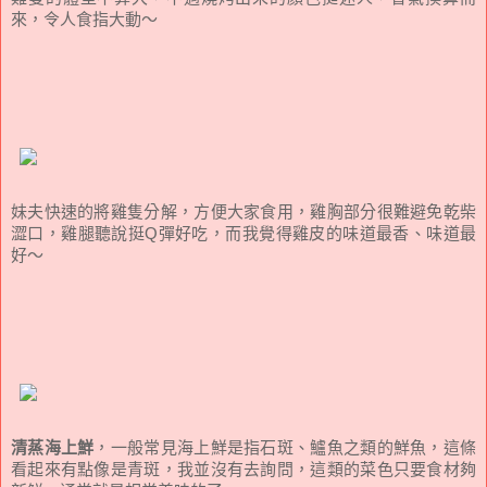
來，令人食指大動～
妹夫快速的將雞隻分解，方便大家食用，雞胸部分很難避免乾柴
澀口，雞腿聽說挺Q彈好吃，而我覺得雞皮的味道最香、味道最
好～
清蒸海上鮮
，一般常見海上鮮是指石斑、鱸魚之類的鮮魚，這條
看起來有點像是青斑，我並沒有去詢問，這類的菜色只要食材夠