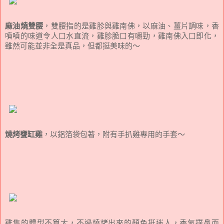
麻油燒雙腰
，雙腰指的是雞胗與雞南佛，以麻油、薑片調味，香
噴噴的味道令人口水直流，雞胗脆口有嚼勁，雞南佛入口即化，
雖然可能並非全是真品，但都挺美味的～
燒烤甕缸雞
，以鋁箔袋包著，附有手扒雞專用的手套～
雞隻的體型不算大，不過燒烤出來的顏色挺迷人，香氣撲鼻而