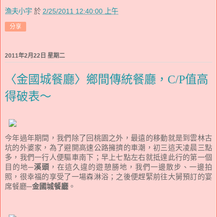
漁夫小宇
於
2/25/2011 12:40:00 上午
分享
2011年2月22日 星期二
〈金國城餐廳〉鄉間傳統餐廳，C/P值高
得破表～
今年過年期間，我們除了回桃園之外，最遠的移動就是到雲林古
坑的外婆家，為了避開高速公路擁擠的車潮，初三這天凌晨三點
多，我們一行人便驅車南下；早上七點左右就抵達此行的第一個
目的地─
溪頭
，在這久違的遊憩勝地，我們一邊散步、一邊拍
照，很幸福的享受了一場森淋浴；之後便趕緊前往大舅預訂的宴
席餐廳─
金國城餐廳
。