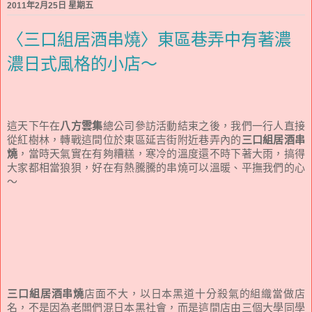
2011年2月25日 星期五
〈三口組居酒串燒〉東區巷弄中有著濃
濃日式風格的小店～
這天下午在
八方雲集
總公司參訪活動結束之後，我們一行人直接
從紅樹林，轉戰這間位於東區延吉街附近巷弄內的
三口組居酒串
燒
，當時天氣實在有夠糟糕，寒冷的溫度還不時下著大雨，搞得
大家都相當狼狽，好在有熱騰騰的串燒可以溫暖、平撫我們的心
～
三口組居酒串燒
店面不大，以日本黑道十分殺氣的組織當做店
名，不是因為老闆們混日本黑社會，而是這間店由三個大學同學