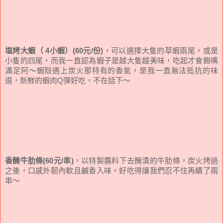
塩烤大蝦（ 4小蝦）(60元/份)
，可以選擇大隻的草蝦兩尾，或是
小隻的四尾，而我一直認為蝦子是越大隻越美味，吃起才會飽嘴
滿足阿～蝦殼遇上炭火那特有的香氣，是我一直無法抵抗的味
道，新鮮的蝦肉Q彈好吃，不在話下～
香醃牛肋條(60元/串)
，以特製醬料下去醃漬的牛肋條，炭火烤過
之後，口感外韌內軟且鹹香入味，好吃得讓我們忍不住再續了兩
串～