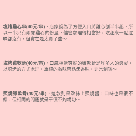
塩烤雞心串(40元/串)
，店家說為了方便入口將雞心剖半串起，所
以一串只有兩顆雞心的份量，儘管處理得相當好，吃起來一點腥
味都沒有，但實在是太貴了些～
塩烤雞軟骨(40元/串)
，口感相當爽脆的雞軟骨是許多人的最愛，
以塩烤的方式處理，單純的鹹味帶點焦香味，非常涮嘴～
照燒雞軟骨(40元/串)
，這款則是改抹上照燒醬，口味也是很不
錯，但相同的問題就是單價不夠親切～