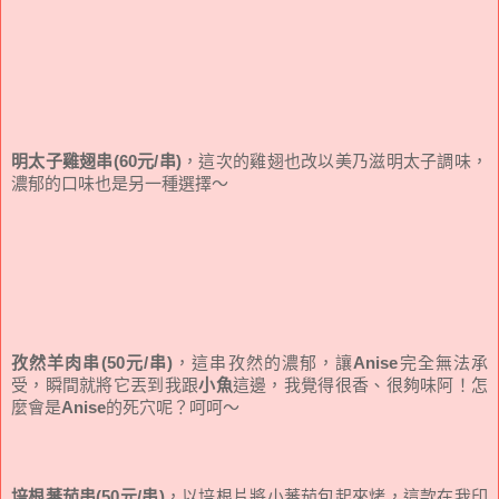
明太子雞翅串(60元/串)
，這次的雞翅也改以美乃滋明太子調味，
濃郁的口味也是另一種選擇～
孜然羊肉串(50元/串)
，這串孜然的濃郁，讓
Anise
完全無法承
受，瞬間就將它丟到我跟
小魚
這邊，我覺得很香、很夠味阿！怎
麼會是
Anise
的死穴呢？呵呵～
培根蕃茄串(50元/串)
，以培根片將小蕃茄包起來烤，這款在我印