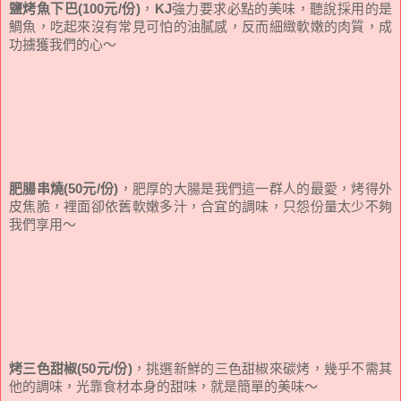
鹽烤魚下巴(100元/份)
，
KJ
強力要求必點的美味，聽說採用的是
鯛魚，吃起來沒有常見可怕的油膩感，反而細緻軟嫩的肉質，成
功擄獲我們的心～
肥腸串燒(50元/份)
，肥厚的大腸是我們這一群人的最愛，烤得外
皮焦脆，裡面卻依舊軟嫩多汁，合宜的調味，只怨份量太少不夠
我們享用～
烤三色甜椒(50元/份)
，挑選新鮮的三色甜椒來碳烤，幾乎不需其
他的調味，光靠食材本身的甜味，就是簡單的美味～