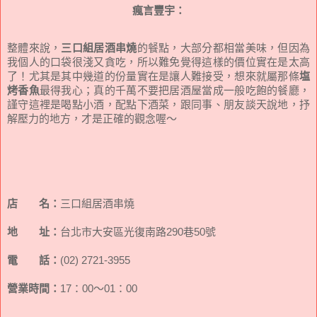
瘋言豐宇：
整體來說，
三口組居酒串燒
的餐點，大部分都相當美味，但因為
我個人的口袋很淺又貪吃，所以難免覺得這樣的價位實在是太高
了！尤其是其中幾道的份量實在是讓人難接受，想來就屬那條
塩
烤香魚
最得我心；真的千萬不要把居酒屋當成一般吃飽的餐廳，
謹守這裡是喝點小酒，配點下酒菜，跟同事、朋友談天說地，抒
解壓力的地方，才是正確的觀念喔～
店 名：
三口組居酒串燒
地 址：
台北市大安區光復南路290巷50號
電 話：
(02) 2721-3955
營業時間：
17：00～01：00