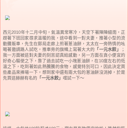
西元2010年十二月中旬，氣溫異常寒冷，天空下著陣陣細雨，正
趕著下班回家尋求溫暖的我，途中看到一對夫妻，推著小型的流
動攤販車，先生在郵局走廊上煎著蔥油餅，太太在一旁熱情的吆
喝著邀請路人試吃，推車旁的旗幟上寫著大大的
「一元水餃」
；
我一方面被這對夫妻的刻苦認真給感動，另一方面在貪小便宜的
好奇心驅使之下，靠了過去試吃一小塊蔥油餅，在10度左右的低
溫之下，吃到著如此熱騰騰的食物，感覺特別可口，因此決定買
些產品來捧場一下，想到家中還有兩大包的蔥油餅沒消掉，於是
先買這赫赫有名的
「一元水餃」
嚐試一下～