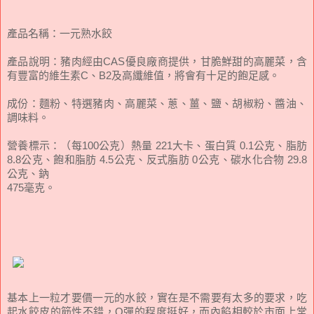
產品名稱：一元熟水餃
產品說明：豬肉經由CAS優良廠商提供，甘脆鮮甜的高麗菜，含
有豐富的維生素C、B2及高纖維值，將會有十足的飽足感。
成份：麵粉、特選豬肉、高麗菜、蔥、薑、鹽、胡椒粉、醬油、
調味料。
營養標示：（每100公克）熱量 221大卡、蛋白質 0.1公克、脂肪
8.8公克、飽和脂肪 4.5公克、反式脂肪 0公克、碳水化合物 29.8
公克、鈉
475毫克。
基本上一粒才要價一元的水餃，實在是不需要有太多的要求，吃
起水餃皮的筋性不錯，Q彈的程度挺好，而內餡相較於市面上常