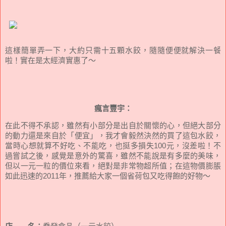
這樣簡單弄一下，大約只需十五顆水餃，隨隨便便就解決一餐
啦！實在是太經濟實惠了～
瘋言豐宇：
在此不得不承認，雖然有小部分是出自於關懷的心，但絕大部分
的動力還是來自於「便宜」，我才會毅然決然的買了這包水餃，
當時心想就算不好吃、不能吃，也挺多損失100元，沒差啦！不
過嘗試之後，感覺是意外的驚喜，雖然不能說是有多麼的美味，
但以一元一粒的價位來看，絕對是非常物超所值；在這物價膨脹
如此迅速的2011年，推薦給大家一個省荷包又吃得飽的好物～