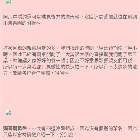
照片中隱約還可以瞧見後方的摩天輪，沒錯這間餐廳就位在劍湖
山遊樂園的附近～
這次回鄉的親戚相當的多，我們抵達的時間已經比預期晚了半小
時，因此已經有兩桌開動了！大舅很大器的直接幫我們開了第三
桌，準備讓大家好好飽餐一頓；因為不好意思影響親友們用餐，
所以每一道菜我都只象徵性的快速拍一下，所以有不太清楚的地
方，敬請各位看倌見諒，呵呵～
賜喜聯歡盤
，一共有四道冷盤組成，因為沒有個別的菜名，因此
只能以食材稍微介紹一下，分別為：