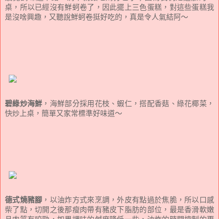
桌，所以已經沒有鮮蚵卷了，因此擺上三色蛋糕，對這些蛋糕我
是沒啥興趣，又聽說鮮蚵卷挺好吃的，真是令人氣結阿～
碧綠炒海鮮
，海鮮部分採用花枝、蝦仁，搭配香菇、綠花椰菜，
快炒上桌，簡單又家常標準好味道～
德式燒豬腳
，以油炸方式來烹調，外皮有點過於焦脆，所以口感
柴了點，切開之後那瘦肉帶有豬皮下脂肪的部位，最是香滑軟嫩