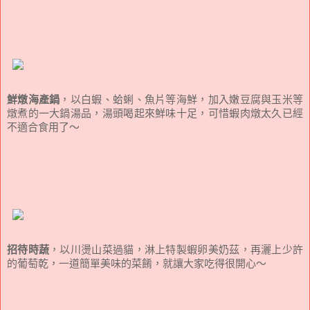
鮮燉海產鍋
，以白蝦、蛤蜊、魚片等海鮮，加入嫩豆腐與玉米等
燉煮的一大鍋湯品，湯頭喝起來鮮味十足，可惜蝦肉燉太久已經
不適合食用了～
招待時蔬
，以川燙山菜過貓，淋上特製蝦卵美奶茲，再灑上少許
的葡萄乾，一道簡單美味的菜餚，就讓大家吃得很開心～