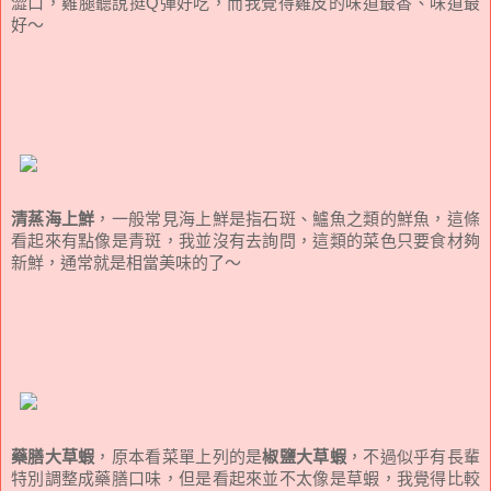
澀口，雞腿聽說挺Q彈好吃，而我覺得雞皮的味道最香、味道最
好～
清蒸海上鮮
，一般常見海上鮮是指石斑、鱸魚之類的鮮魚，這條
看起來有點像是青斑，我並沒有去詢問，這類的菜色只要食材夠
新鮮，通常就是相當美味的了～
藥膳大草蝦
，原本看菜單上列的是
椒鹽大草蝦
，不過似乎有長輩
特別調整成藥膳口味，但是看起來並不太像是草蝦，我覺得比較