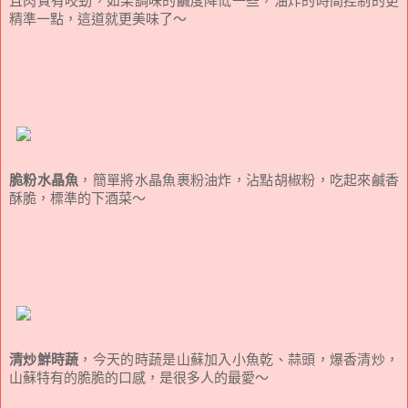
且肉質有咬勁，如果調味的鹹度降低一些，油炸的時間控制的更
精準一點，這道就更美味了～
脆粉水晶魚
，簡單將水晶魚裹粉油炸，沾點胡椒粉，吃起來鹹香
酥脆，標準的下酒菜～
清炒鮮時蔬
，今天的時蔬是山蘇加入小魚乾、蒜頭，爆香清炒，
山蘇特有的脆脆的口感，是很多人的最愛～