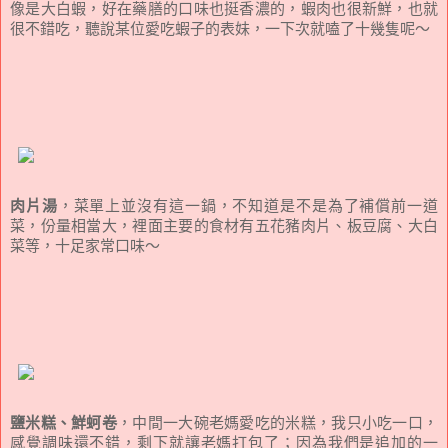
像是大白蝦，好在藥膳的口味也挺香濃的，蝦肉也很新鮮，也就
很不錯吃，聽說某位愛吃蝦子的表妹，一下次就嗑了十幾隻呢～
肉片湯
，菜單上並沒有這一鍋，不知道是不是為了補償前一道
菜，份量相當大，裡面主要的食材有五花豬肉片、板豆腐、大白
菜等，十足家常口味～
鹽米糕、鮮蚵卷
，中間一大碗老媽愛吃的米糕，我只小吃一口，
感覺調味還不錯，剩下就讓老媽打包了；因為我們是追加的一