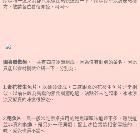
所以每一道菜我都只象徵性的快速拍一下，所以有不太清楚的地
方，敬請各位看倌見諒，呵呵～
賜喜聯歡盤
，一共有四道冷盤組成，因為沒有個別的菜名，因此
只能以食材稍微介紹一下，分別為：
1.
素花枝生魚片
，以蒟蒻做成，口感跟真的花枝生魚片非常相
似，以前在較為高檔的素食餐廳吃過，沾點芥末吃起來，冰冰涼
涼又擬真的味道很好吃～
2.
鲍魚片
，與一般常吃辦桌採用的鲍魚罐頭味道差不多，聽說這
並非真的鲍魚，是另外一種貝類；配上沙拉醬這相當傳統的口
味，感覺也還不錯～