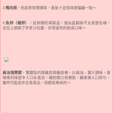
3.
鴨肉捲
，吃起來有煙燻味，香氣十足但味道偏鹹一點～
4.
魚卵（蝦卵）
，這卵類的再製品，我永遠都搞不太清楚名稱，
也在上頭擠了許多沙拉醬，非常道地的辦桌口味～
麻油燒雙腰
，雙腰指的是雞胗與雞南佛，以麻油、薑片調味，香
噴噴的味道令人口水直流，雞胗脆口有嚼勁，雞南佛入口即化，
雖然可能並非全是真品，但都挺美味的～