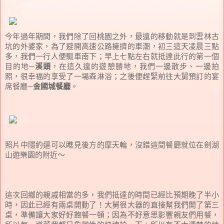
今年過年期間，我們除了回桃園之外，最遠的移動就是到雲林古
坑的外婆家，為了避開高速公路擁擠的車潮，初三這天凌晨三點
多，我們一行人便驅車南下；早上七點左右就抵達此行的第一個
目的地─
溪頭
，在這久違的遊憩勝地，我們一邊散步、一邊拍
照，很幸福的享受了一場森淋浴；之後便趕緊前往大舅預訂的宴
席餐廳─
金國城餐廳
。
照片中隱約還可以瞧見後方的摩天輪，沒錯這間餐廳就位在劍湖
山遊樂園的附近～
這次回鄉的親戚相當的多，我們抵達的時間已經比預期晚了半小
時，因此已經有兩桌開動了！大舅很大器的直接幫我們開了第三
桌，準備讓大家好好飽餐一頓；因為不好意思影響親友們用餐，