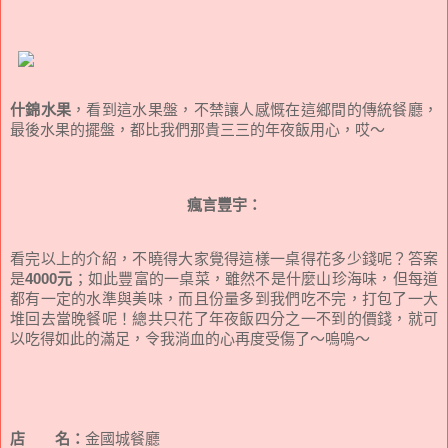
什錦水果
，看到這水果盤，不禁讓人感慨在這鄉間的傳統餐廳，
最後水果的擺盤，都比我們那貴三三的年夜飯用心，哎～
瘋言豐宇：
看完以上的介紹，不曉得大家覺得這樣一桌得花多少錢呢？答案
是
4000元
；如此豐富的一桌菜，雖然不是什麼山珍海味，但每道
都有一定的水準與美味，而且份量多到我們吃不完，打包了一大
堆回去當晚餐呢！總共只花了年夜飯四分之一不到的價錢，就可
以吃得如此的滿足，令我淌血的心再度受傷了～嗚嗚～
店 名：
金國城餐廳