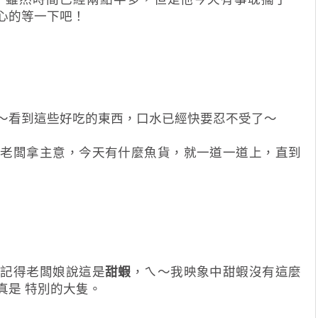
心的等一下吧！
～看到這些好吃的東西，口水已經快要忍不受了～
給老闆拿主意，今天有什麼魚貨，就一道一道上，直到
我記得老闆娘說這是
甜蝦
，ㄟ～我映象中甜蝦沒有這麼
真是 特別的大隻。