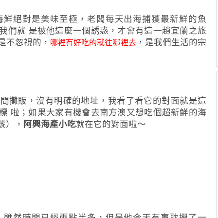
海鮮絕對是美味至極，老闆每天出海捕獲最新鮮的魚
我們就 是被他這麼一個誘惑，才會有這一趟宜蘭之旅
是不忽視的，
，是我們生活的宗
哪裡有好吃的就往哪裡去
一間攤販，沒有明確的地址，我看了看它的對面就是這
標 啦；如果大家有機會去南方澳又想吃個超新鮮的海
號），
阿興海產小吃
就在它的對面啦～
！雖然時間已經兩點半多，但是他今天有事耽擱了一