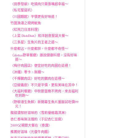
〈田季發爺〉吃燒肉只需張嘴超幸福～
〈私宅聖誕叭〉
〈川國麵館〉平價更有好味道！
竹圍漁港之現烤魷魚
〈紅飛刀日本料理〉
〈上菜 DishDish〉和洋創意聖誕大餐～
〈三多屋〉生魚片的王者之道～
什麼都沾，什麼都拌，什麼都不奇怪～
〈àlohas野草餐廳〉誰說健康料理，沒有好味
道～
〈梅仔肉圓店〉便宜好吃的肉圓在這裡！
〈沐纖〉零卡、無糖～
〈千暉鵝肉店〉好吃的鵝肉在這裡～
〈亞緹義廚〉不只是平價，更有美味在其中！
〈大福利餐廳〉中秋節當晚不烤肉，來去福利
吃到飽～
〈野柳港生魚鮮〉新開幕生魚片蓋飯試吃價99
元！
酸甜濃郁好滋味的〈雪莉優格霜淇淋〉
杏仁香味無法擋的〈于記杏仁豆腐〉
2009父親節大餐在〈泰讚〉
推薦好滋味〈光復牛肉麵〉