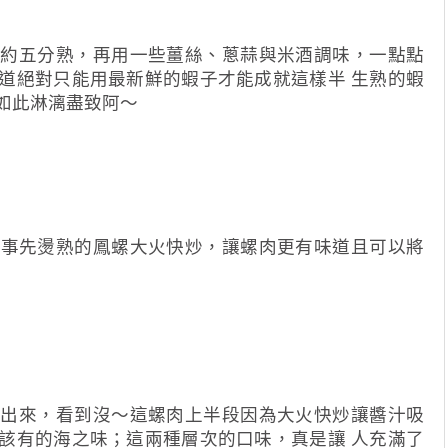
燙約五分熟，再用一些薑絲、蔥蒜與米酒調味，一點點
道絕對只能用最新鮮的蝦子才能成就這樣半 生熟的蝦
如此淋漓盡致阿～
將事先燙熟的鳳螺大火快炒，讓螺肉更有味道且可以將
叼出來，看到沒～這螺肉上半段因為大火快炒讓醬汁吸
該有的海之味；這兩種層次的口味，真是讓 人充滿了