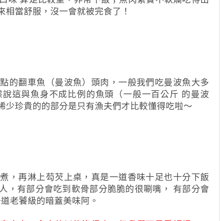
來相當舒服，沒一會就被完食了！
會點的翻車魚（曼波魚）頭肉，一般我們吃曼波魚大多
據說這與魚身不成比例的魚頭（一般一百公斤 的曼波
稀少珍貴的的部分是只有漁夫們才比較懂得吃啦～
拌煮，再淋上芶芡上桌，真是一道香味十足也十分下飯
人，有部分會吃到軟骨部分脆脆的很唰嘴， 有部分會
一道老饕級的暗蓋美味阿。