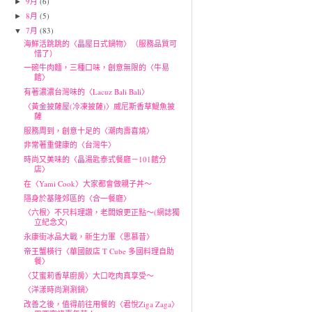
9月
(6)
►
8月
(5)
►
7月
(83)
▼
海鮮活跳跳的〈晶屋日式鍋物〉（服務品質可
惜了）
一碗牛肉麵，三種口味，創意無限的〈牛易
館〉
有著濃濃台灣味的〈Lacuz Bali Bali〉
〈黃金披薩屋(冷凍披薩)〉威尼斯香草鯷魚披
薩
服務周到，創意十足的〈潮肉壽喜燒〉
非常著重健康的〈台灣牛〉
時尚又美味的〈晶湯匙泰式餐廳－101館分
店〉
在〈Yami Cook〉大家都會做親子丼～
隱身於基隆郊區的〈合一餐廳〉
〈六根〉不只料理讚，老闆娘更正點～(網誌獨
立紀念文)
永康街冰品大戰，新生力軍〈思慕昔〉
帝王蟹橫行〈華國飯店 T Cube 多國料理自助
餐〉
〈艾蜜莉香草廚房〉大口吃肉真享受～
〈洋漾時尚涮涮鍋〉
改善之後，值得前往用餐的〈君悅Ziga Zaga〉