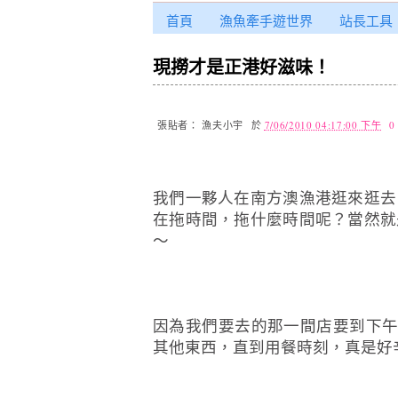
首頁
漁魚牽手遊世界
站長工具
現撈才是正港好滋味！
張貼者：
漁夫小宇
於
7/06/2010 04:17:00 下午
0
我們一夥人在南方澳漁港逛來逛去
在拖時間，拖什麼時間呢？當然就
～
因為我們要去的那一間店要到下
其他東西，直到用餐時刻，真是好