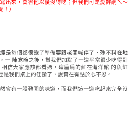
道寫出來，會害他以後沒得吃；但我們可是愛評網ㄟ～
呢！）
已經是每個都很飽了準備要跟老闆喊停了，殊不料
在地
，一 陣寒暄之後，幫我們加點了一道平常很少吃得到
，相信大家應該都看過，這扁扁的魟在海洋館 的魚缸
經是我們桌上的佳餚了，說實在有點於心不忍。
不然會有一股難聞的味道，而我們這一道吃起來完全沒