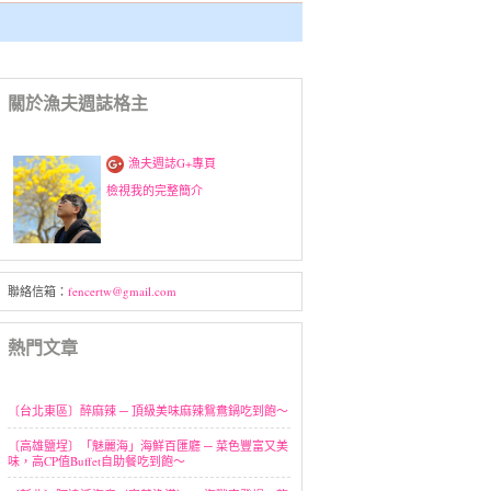
關於漁夫週誌格主
漁夫週誌G+專頁
檢視我的完整簡介
聯絡信箱：
fencertw@gmail.com
熱門文章
〔台北東區〕醉麻辣 ─ 頂級美味麻辣鴛鴦鍋吃到飽～
〔高雄鹽埕〕「魅麗海」海鮮百匯廳 ─ 菜色豐富又美
味，高CP值Buffet自助餐吃到飽～