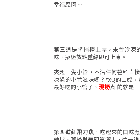
幸福感阿～
第三道是將捕撈上岸，未曾冷凍
味，擺盤放點薑絲即可上桌。
夾起一隻小管，不沾任何醬料直
凍過的小管滋味嗎？軟Q的口感，
最好吃的小管了，
現撈
真 的就是
第四道
紅飛刀魚
，吃起來的口味
辣椒、薑絲與蒜頭等灑上，這一道