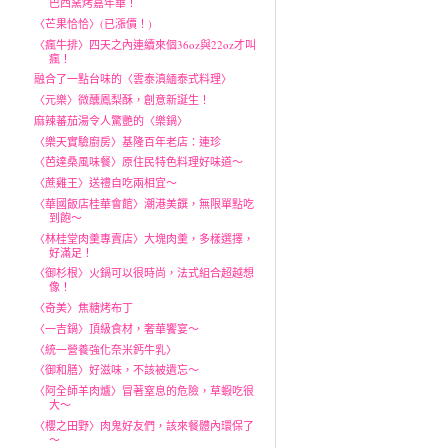
巴西窯烤嘉年華！
〈芒果恰恰〉(已漲價！)
〈瘋牛排〉四天之內連續來個36oz與22oz才叫
瘋！
融合了一點台味的〈雲泰滇緬泰式料理〉
〈元樂〉微醺鳳梨酥，創意新誕生！
麻辣蕃茄湯令人驚艷的〈樂鍋〉
〈樂天實驗廚房〉基隆百年老店：連珍
〈芭達桑風味餐〉原住民特色料理好味道～
〈蔗雞王〉送禮自吃兩相宜～
〈華國飯店桂華會館〉潮港美饌，無限單點吃
到飽～
〈林桂堂肉羹專賣店〉大塊肉羹，多樣選擇，
好滿足！
〈御杉根〉火鍋可以很時尚，法式組合超越想
像！
〈奇美〉焦糖烤布丁
〈一吉鍋〉頂級食材，奢華饗宴～
〈統一營養強化奈米鈣牛乳〉
〈御和膳〉好滋味，不該被遺忘～
〈阿全師羊肉爐〉冒著窒息的危險，草蝦吃很
大～
〈櫻之田野〉肉鬼好友們，該來餐體內環保了
～