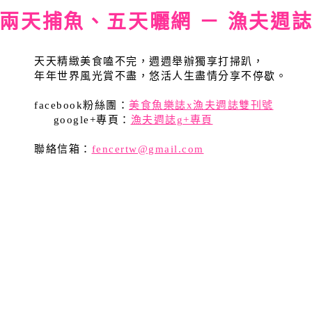
兩天捕魚、五天曬網 － 漁夫週
天天精緻美食嗑不完，週週舉辦獨享打掃趴，
年年世界風光賞不盡，悠活人生盡情分享不停歇。
facebook粉絲團：
美食魚樂誌x漁夫週誌雙刊號
google+專頁：
漁夫週誌g+專頁
聯絡信箱：
fencertw@gmail.com