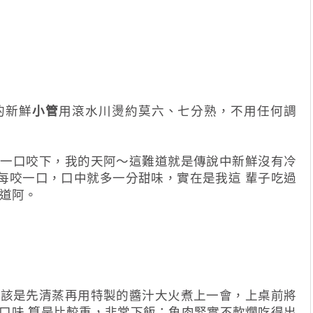
的新鮮
小管
用滾水川燙約莫六、七分熟，不用任何調
接一口咬下，我的天阿～這難道就是傳說中新鮮沒有冷
每咬一口，口中就多一分甜味，實在是我這 輩子吃過
王道阿。
應該是先清蒸再用特製的醬汁大火煮上一會，上桌前將
口味 算是比較重，非常下飯；魚肉緊實不軟爛吃得出