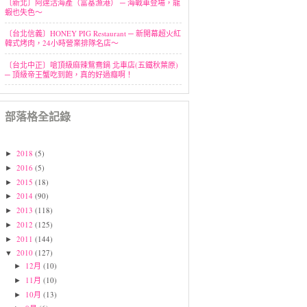
〔新北〕阿達活海產（富基漁港） ─ 海戰車登場，龍
蝦也失色～
〔台北信義〕HONEY PIG Restaurant ─ 新開幕超火紅
韓式烤肉，24小時營業排隊名店～
〔台北中正〕嗆頂級麻辣鴛鴦鍋 北車店(五鐵秋葉原)
─ 頂級帝王蟹吃到飽，真的好過癮啊！
部落格全記錄
2018
(5)
►
2016
(5)
►
2015
(18)
►
2014
(90)
►
2013
(118)
►
2012
(125)
►
2011
(144)
►
2010
(127)
▼
12月
(10)
►
11月
(10)
►
10月
(13)
►