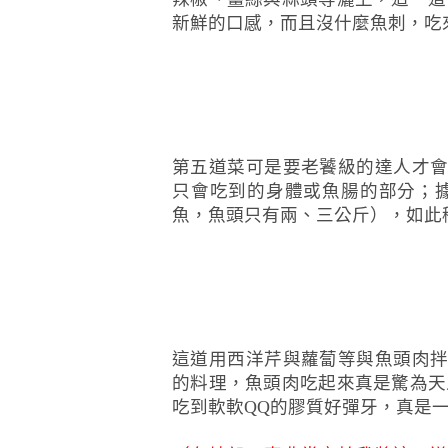
新鮮的口感，而且沒什麼魚刺，吃
第五道菜可是要老饕級的達人才
只會吃到的身體或魚腸的部分；
魚，魚頭只有兩、三公斤），如此
這道用西洋芹與蘿蔔等與魚頭肉
的料理，魚頭肉吃起來真是驚為天
吃到軟軟QQ的膠質好彈牙，真是