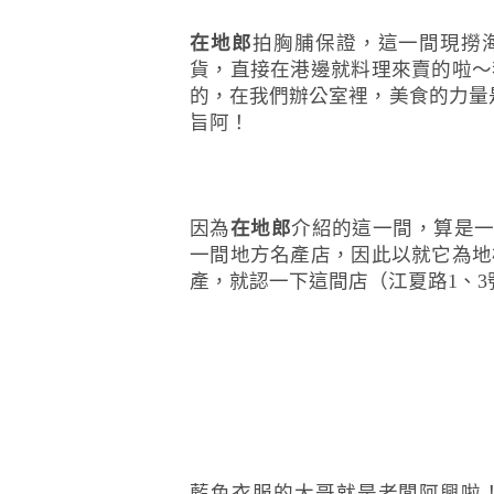
在地郎
拍胸脯保證，這一間現撈
貨，直接在港邊就料理來賣的啦～
的，在我們辦公室裡，美食的力量
旨阿！
因為
在地郎
介紹的這一間，算是
一間地方名產店，因此以就它為地
產，就認一下這間店（江夏路1、3
藍色衣服的大哥就是老闆阿興啦