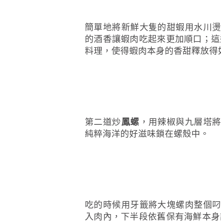
簡單地將新鮮大隻的甜蝦用水川
的酒香讓蝦肉吃起來更加順口；這
料理，使得蝦肉本身的香甜釋放得
第二道炒
鳳螺
，用辣椒與九層塔
純粹海洋的好滋味鎖在螺殼中。
吃的時候用牙籤將大塊螺肉整個
入肉內，下半段依舊保有海鮮本身