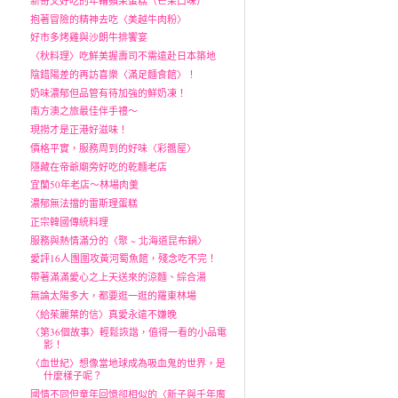
新奇又好吃的年輪蘋果蛋糕（芒果口味）
抱著冒險的精神去吃〈美越牛肉粉〉
好市多烤雞與沙朗牛排饗宴
〈秋料理〉吃鮮美握壽司不需遠赴日本築地
陰錯陽差的再訪喜樂〈滿足麵食館〉！
奶味濃郁但品管有待加強的鮮奶凍！
南方澳之旅最佳伴手禮～
現撈才是正港好滋味！
價格平實，服務周到的好味〈彩醬屋〉
隱藏在帝爺廟旁好吃的乾麵老店
宜蘭50年老店～林場肉羹
濃郁無法擋的雷斯理蛋糕
正宗韓國傳統料理
服務與熱情滿分的〈聚 ~ 北海道昆布鍋〉
愛評16人團圍攻黃河蜀魚館，殘念吃不完！
帶著滿滿愛心之上天送來的涼麵、綜合湯
無論太陽多大，都要逛一逛的羅東林場
〈給茱麗葉的信〉真愛永遠不嫌晚
〈第36個故事〉輕鬆詼諧，值得一看的小品電
影！
〈血世紀〉想像當地球成為吸血鬼的世界，是
什麼樣子呢？
國情不同但童年回憶卻相似的〈新子與千年魔