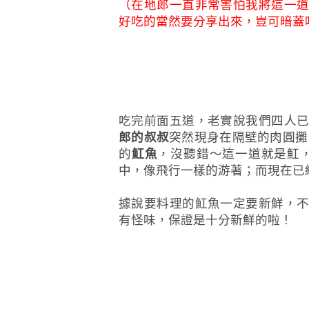
（在地郎一直非常害怕我將這一
好吃的當然要分享出來，豈可暗蓋
吃完前面五道，老實說我們四人
郎的叔叔
突然現身在隔壁的肉圓攤
的
魟魚
，沒聽錯～這一道就是魟
中，像飛行一樣的游著；而現在已
據說要料理的魟魚一定要新鮮，
有怪味，保證是十分新鮮的啦！