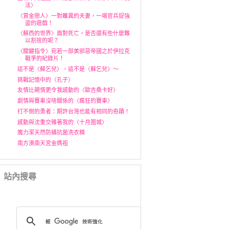
法〉
〈賞金戀人〉一對離異的夫妻，一場官兵捉強
盜的遊戲！
〈蘇西的世界〉面對死亡，是否還有些什麼難
以割捨的呢？
〈關鍵指令〉宛若一部美邪惡帝國之於伊拉克
戰爭的紀錄片！
這不是〈蘇乞兒〉，這不是〈蘇乞兒〉～
挑戰記憶中的〈孔子〉
友情比親情更令我感動的〈歐吉桑卡好〉
劇情與賽車沒啥關係的〈瘋狂的賽車〉
打不倒的勇者：期許台灣也能有相同的奇蹟！
感動與沈重交雜著我的〈十月圍城〉
魔力潔天然防蟎抗菌洗衣精
南方澳南天宮金媽祖
站內搜尋