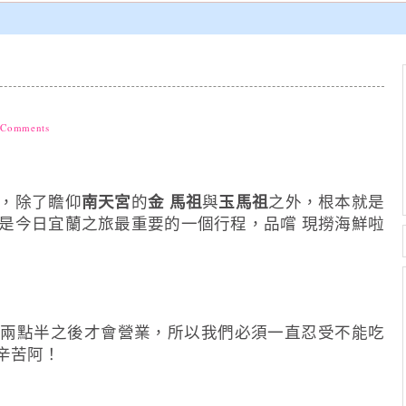
 Comments
，除了瞻仰
南天宮
的
金 馬祖
與
玉馬祖
之外，根本就是
是今日宜蘭之旅最重要的一個行程，品嚐 現撈海鮮啦
午兩點半之後才會營業，所以我們必須一直忍受不能吃
辛苦阿！