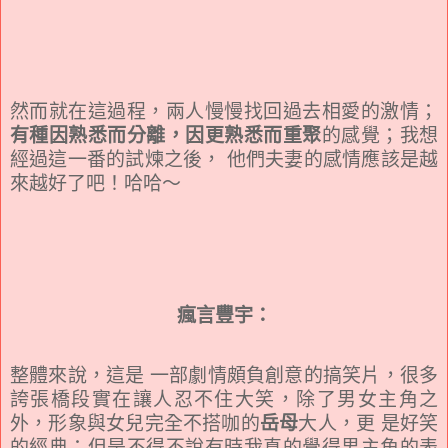
然而就在這過程，兩人慢慢找回過去相愛的激情；
有種因熟悉而分離，因更熟悉而重聚
的感覺；我想
經過這一番的試煉之後， 他們夫妻的感情應該是越
來越好了吧！哈哈～
瘋言豐宇：
整體來說，這是 一部劇情頗負創意的搞笑片，很多
誇張橋段實在讓人忍不住大笑，除了男女主角之
外，形象與女兒完全不搭咖的
岳母
大人，更 是好笑
的經典；但是不得不說有時我真的覺得男主角的表