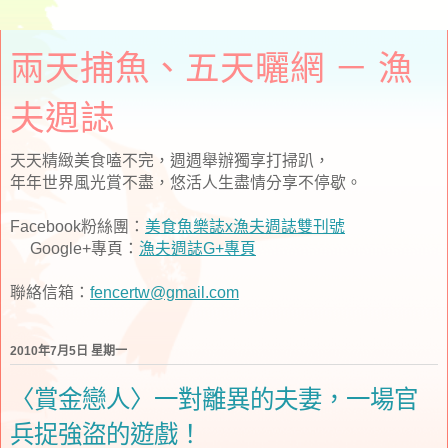
兩天捕魚、五天曬網 － 漁
夫週誌
天天精緻美食嗑不完，週週舉辦獨享打掃趴，
年年世界風光賞不盡，悠活人生盡情分享不停歇。
Facebook粉絲團：
美食魚樂誌x漁夫週誌雙刊號
Google+專頁：
漁夫週誌G+專頁
聯絡信箱：
fencertw@gmail.com
2010年7月5日 星期一
〈賞金戀人〉一對離異的夫妻，一場官
兵捉強盜的遊戲！