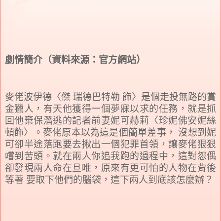
劇情簡介（資料來源：官方網站）
麥佬波伊德〈傑 瑞德巴特勒 飾〉是個走投無路的賞
金獵人，有天他獲得一個夢寐以求的任務，就是抓
回他棄保潛逃的記者前妻妮可赫莉〈珍妮佛安妮絲
頓飾〉。麥佬原本以為這是個簡單差事， 沒想到妮
可卻半途落跑要去揪出一個犯罪首領，讓麥佬狠狠
嚐到苦頭。就在兩人你追我跑的過程中，這對怨偶
卻發現兩人命在旦唯，原來有更可怕的人物在背後
等著 要取下他們的腦袋，這下兩人到底該怎麼辦？