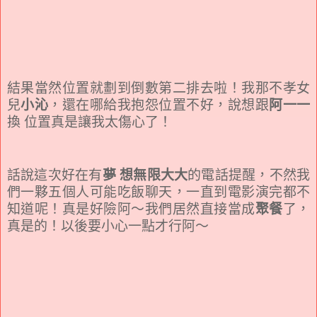
結果當然位置就劃到倒數第二排去啦！我那不孝女
兒
小沁
，還在哪給我抱怨位置不好，說想跟
阿一
一
換 位置真是讓我太傷心了！
話說這次好在有
夢 想無限大大
的電話提醒，不然我
們一夥五個人可能吃飯聊天，一直到電影演完都不
知道呢！真是好險阿～我們居然直接當成
聚餐
了，
真是的！以後要小心一點才行阿～