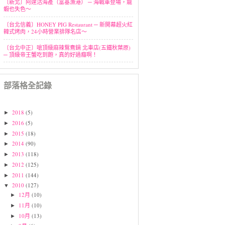
〔新北〕阿達活海產（富基漁港） ─ 海戰車登場，龍
蝦也失色～
〔台北信義〕HONEY PIG Restaurant ─ 新開幕超火紅
韓式烤肉，24小時營業排隊名店～
〔台北中正〕嗆頂級麻辣鴛鴦鍋 北車店(五鐵秋葉原)
─ 頂級帝王蟹吃到飽，真的好過癮啊！
部落格全記錄
2018
(5)
►
2016
(5)
►
2015
(18)
►
2014
(90)
►
2013
(118)
►
2012
(125)
►
2011
(144)
►
2010
(127)
▼
12月
(10)
►
11月
(10)
►
10月
(13)
►