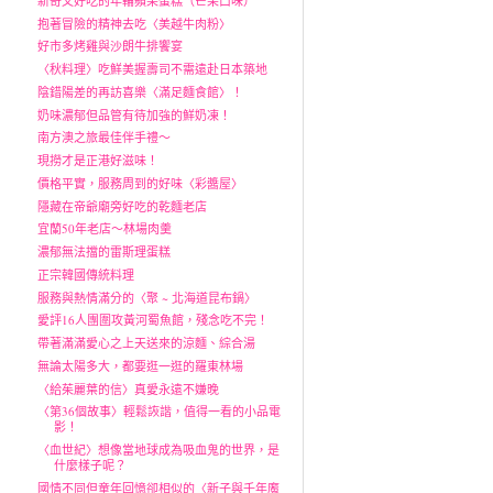
新奇又好吃的年輪蘋果蛋糕（芒果口味）
抱著冒險的精神去吃〈美越牛肉粉〉
好市多烤雞與沙朗牛排饗宴
〈秋料理〉吃鮮美握壽司不需遠赴日本築地
陰錯陽差的再訪喜樂〈滿足麵食館〉！
奶味濃郁但品管有待加強的鮮奶凍！
南方澳之旅最佳伴手禮～
現撈才是正港好滋味！
價格平實，服務周到的好味〈彩醬屋〉
隱藏在帝爺廟旁好吃的乾麵老店
宜蘭50年老店～林場肉羹
濃郁無法擋的雷斯理蛋糕
正宗韓國傳統料理
服務與熱情滿分的〈聚 ~ 北海道昆布鍋〉
愛評16人團圍攻黃河蜀魚館，殘念吃不完！
帶著滿滿愛心之上天送來的涼麵、綜合湯
無論太陽多大，都要逛一逛的羅東林場
〈給茱麗葉的信〉真愛永遠不嫌晚
〈第36個故事〉輕鬆詼諧，值得一看的小品電
影！
〈血世紀〉想像當地球成為吸血鬼的世界，是
什麼樣子呢？
國情不同但童年回憶卻相似的〈新子與千年魔