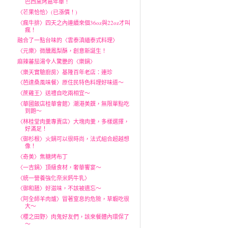
巴西窯烤嘉年華！
〈芒果恰恰〉(已漲價！)
〈瘋牛排〉四天之內連續來個36oz與22oz才叫
瘋！
融合了一點台味的〈雲泰滇緬泰式料理〉
〈元樂〉微醺鳳梨酥，創意新誕生！
麻辣蕃茄湯令人驚艷的〈樂鍋〉
〈樂天實驗廚房〉基隆百年老店：連珍
〈芭達桑風味餐〉原住民特色料理好味道～
〈蔗雞王〉送禮自吃兩相宜～
〈華國飯店桂華會館〉潮港美饌，無限單點吃
到飽～
〈林桂堂肉羹專賣店〉大塊肉羹，多樣選擇，
好滿足！
〈御杉根〉火鍋可以很時尚，法式組合超越想
像！
〈奇美〉焦糖烤布丁
〈一吉鍋〉頂級食材，奢華饗宴～
〈統一營養強化奈米鈣牛乳〉
〈御和膳〉好滋味，不該被遺忘～
〈阿全師羊肉爐〉冒著窒息的危險，草蝦吃很
大～
〈櫻之田野〉肉鬼好友們，該來餐體內環保了
～