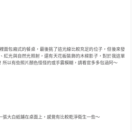
裡面包廂式的餐桌，最後挑了這光線比較充足的位子，但後來發
、紅光與自然光照射，還有天花板裝飾的木樑影子，對於我這單
！所以有些照片顏色怪怪的或手震模糊，請看官多多包涵阿～
一張大白紙鋪在桌面上，感覺有比較乾淨衛生一些～