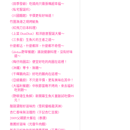
〈田季發爺〉吃燒肉只需張嘴超幸福～
〈私宅聖誕叭〉
〈川國麵館〉平價更有好味道！
竹圍漁港之現烤魷魚
〈紅飛刀日本料理〉
〈上菜 DishDish〉和洋創意聖誕大餐～
〈三多屋〉生魚片的王者之道～
什麼都沾，什麼都拌，什麼都不奇怪～
〈àlohas野草餐廳〉誰說健康料理，沒有好味
道～
〈梅仔肉圓店〉便宜好吃的肉圓在這裡！
〈沐纖〉零卡、無糖～
〈千暉鵝肉店〉好吃的鵝肉在這裡～
〈亞緹義廚〉不只是平價，更有美味在其中！
〈大福利餐廳〉中秋節當晚不烤肉，來去福利
吃到飽～
〈野柳港生魚鮮〉新開幕生魚片蓋飯試吃價99
元！
酸甜濃郁好滋味的〈雪莉優格霜淇淋〉
杏仁香味無法擋的〈于記杏仁豆腐〉
2009父親節大餐在〈泰讚〉
推薦好滋味〈光復牛肉麵〉