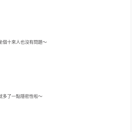
坐個十來人也沒有問題～
就多了一點隱密性啦～