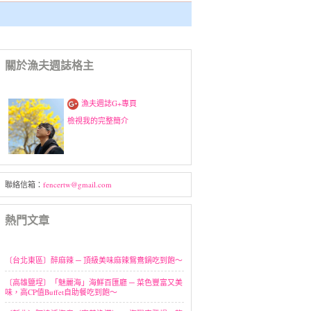
關於漁夫週誌格主
漁夫週誌G+專頁
檢視我的完整簡介
聯絡信箱：
fencertw@gmail.com
熱門文章
〔台北東區〕醉麻辣 ─ 頂級美味麻辣鴛鴦鍋吃到飽～
〔高雄鹽埕〕「魅麗海」海鮮百匯廳 ─ 菜色豐富又美
味，高CP值Buffet自助餐吃到飽～