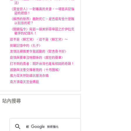
法〉
〈賞金戀人〉一對離異的夫妻，一場官兵捉強
盜的遊戲！
〈蘇西的世界〉面對死亡，是否還有些什麼難
以割捨的呢？
〈關鍵指令〉宛若一部美邪惡帝國之於伊拉克
戰爭的紀錄片！
這不是〈蘇乞兒〉，這不是〈蘇乞兒〉～
挑戰記憶中的〈孔子〉
友情比親情更令我感動的〈歐吉桑卡好〉
劇情與賽車沒啥關係的〈瘋狂的賽車〉
打不倒的勇者：期許台灣也能有相同的奇蹟！
感動與沈重交雜著我的〈十月圍城〉
魔力潔天然防蟎抗菌洗衣精
南方澳南天宮金媽祖
站內搜尋