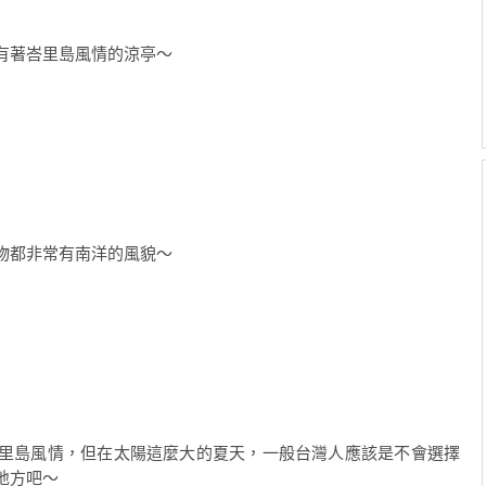
有著峇里島風情的涼亭～
物都非常有南洋的風貌～
里島風情，但在太陽這麼大的夏天，一般台灣人應該是不會選擇
地方吧～