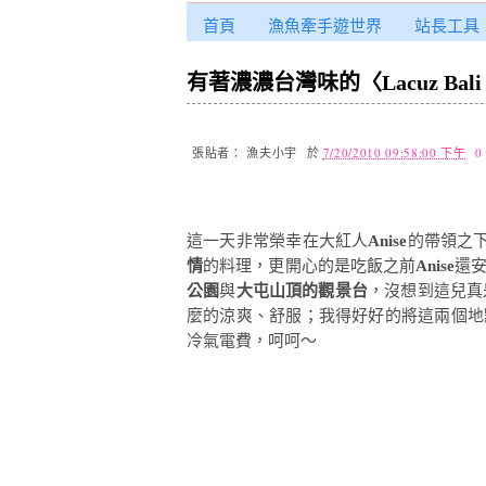
首頁
漁魚牽手遊世界
站長工具
有著濃濃台灣味的〈Lacuz Bali 
張貼者：
漁夫小宇
於
7/20/2010 09:58:00 下午
0
這一天非常榮幸在大紅人
Anise
的帶領之
情
的料理，更開心的是吃飯之前
Anise
還
公園
與
大屯山頂的觀景台
，沒想到這兒真
麼的涼爽、舒服；我得好好的將這兩個地
冷氣電費，呵呵～