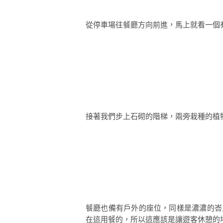
從停車場往餐廳方向前進，馬上就看一個
接著我們步上石砌的階梯，兩旁栽種的植
餐廳也備有戶外的座位，同樣是濃濃的峇
在這用餐的，所以這應該是讓遊客休憩的