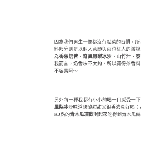
因為我們男生一像都沒有點菜的習慣，所
料部分則是以個人意願與兩位紅人的遊說
為
香蕉奶昔
、
奇異鳳梨冰沙
、
山竹汁
、
泰
我而言，奶香味不太夠，所以顯得茶香料
不容易阿～
另外每一種我都有小小的喝一口感受一下
鳳梨冰
沙味道酸酸甜甜又很香濃真好喝；
KJ
點的
青木瓜凍飲
喝起來吃得到青木瓜絲