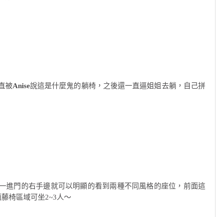
直被
Anise
說這是什麼鬼的躺椅，之後還一直逼姐姐去躺，自己拼
一進門的右手邊就可以明顯的看到兩種不同風格的座位，前面這
藤椅區域可坐2~3人～