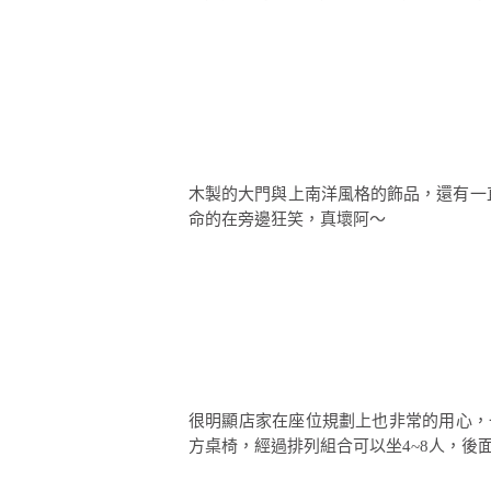
木製的大門與上南洋風格的飾品，還有一
命的在旁邊狂笑，真壞阿～
很明顯店家在座位規劃上也非常的用心，
方桌椅，經過排列組合可以坐4~8人，後面