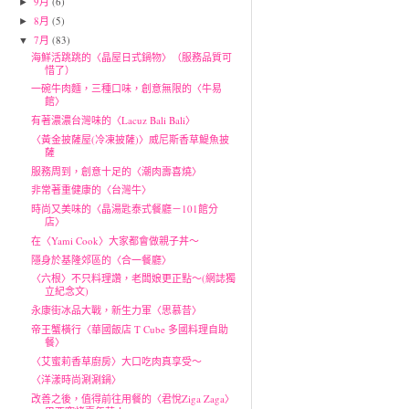
9月
(6)
►
8月
(5)
►
7月
(83)
▼
海鮮活跳跳的〈晶屋日式鍋物〉（服務品質可
惜了）
一碗牛肉麵，三種口味，創意無限的〈牛易
館〉
有著濃濃台灣味的〈Lacuz Bali Bali〉
〈黃金披薩屋(冷凍披薩)〉威尼斯香草鯷魚披
薩
服務周到，創意十足的〈潮肉壽喜燒〉
非常著重健康的〈台灣牛〉
時尚又美味的〈晶湯匙泰式餐廳－101館分
店〉
在〈Yami Cook〉大家都會做親子丼～
隱身於基隆郊區的〈合一餐廳〉
〈六根〉不只料理讚，老闆娘更正點～(網誌獨
立紀念文)
永康街冰品大戰，新生力軍〈思慕昔〉
帝王蟹橫行〈華國飯店 T Cube 多國料理自助
餐〉
〈艾蜜莉香草廚房〉大口吃肉真享受～
〈洋漾時尚涮涮鍋〉
改善之後，值得前往用餐的〈君悅Ziga Zaga〉