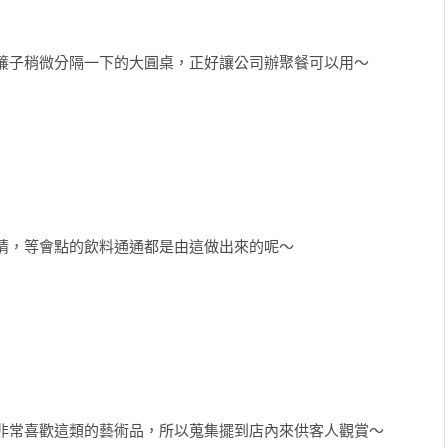
簾子稍微分隔一下的大圓桌，正好讓公司辦聚餐可以用～
情，等會點的飲料通通都是由這做出來的呢～
非常喜歡這類的藝術品，所以蒐集擺到店內來供客人觀賞～