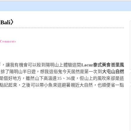
Bali〉
 Comments
下，讓我有機會可以殺到陽明山上體驗這間
Lacuz泰式美食峇里風
安排了陽明山半日遊，想我這俗鬼今天居然是第一次到
大屯山自然
是個好地方，雖然山下高溫達35、36度，但山上的風吹來卻是這
點記起來，之後可以帶小魚來這避暑親近大自然，也順便省一點