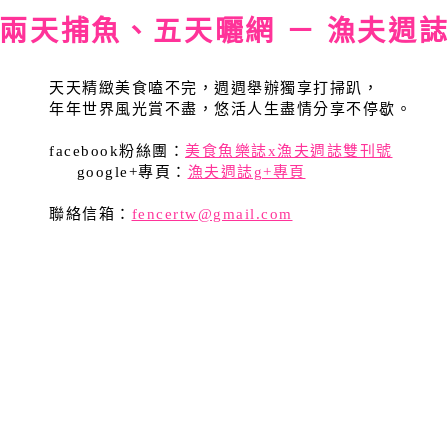
兩天捕魚、五天曬網 － 漁夫週
天天精緻美食嗑不完，週週舉辦獨享打掃趴，
年年世界風光賞不盡，悠活人生盡情分享不停歇。
facebook粉絲團：
美食魚樂誌x漁夫週誌雙刊號
google+專頁：
漁夫週誌g+專頁
聯絡信箱：
fencertw@gmail.com