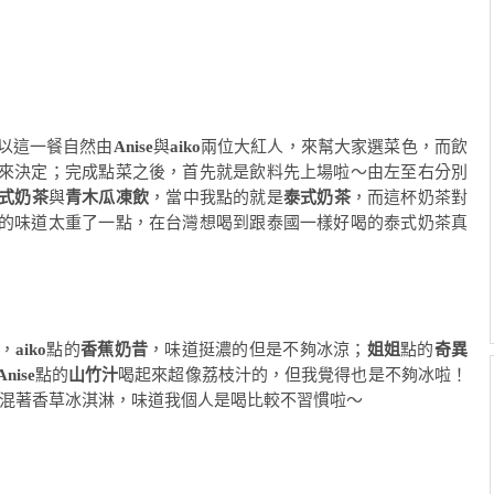
以這一餐自然由
Anise
與
aiko
兩位大紅人，來幫大家選菜色，而飲
來決定；完成點菜之後，首先就是飲料先上場啦～由左至右分別
式奶茶
與
青木瓜凍飲
，當中我點的就是
泰式奶茶
，而這杯奶茶對
的味道太重了一點，在台灣想喝到跟泰國一樣好喝的泰式奶茶真
，
aiko
點的
香蕉奶昔
，味道挺濃的但是不夠冰涼；
姐姐
點的
奇異
Anise
點的
山竹汁
喝起來超像荔枝汁的，但我覺得也是不夠冰啦！
混著香草冰淇淋，味道我個人是喝比較不習慣啦～