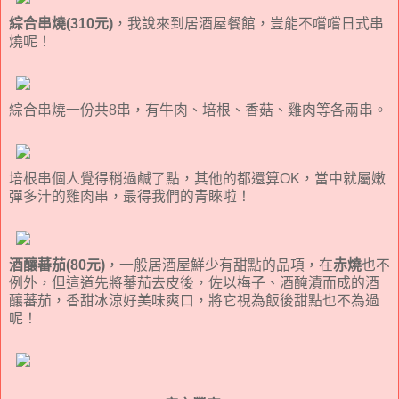
綜合串燒(310元)
，我說來到居酒屋餐館，豈能不嚐嚐日式串
燒呢！
綜合串燒一份共8串，有牛肉、培根、香菇、雞肉等各兩串。
培根串個人覺得稍過鹹了點，其他的都還算OK，當中就屬嫩
彈多汁的雞肉串，最得我們的青睞啦！
酒釀蕃茄(80元)
，一般居酒屋鮮少有甜點的品項，在
赤燒
也不
例外，但這道先將蕃茄去皮後，佐以梅子、酒醃漬而成的酒
釀蕃茄，香甜冰涼好美味爽口，將它視為飯後甜點也不為過
呢！