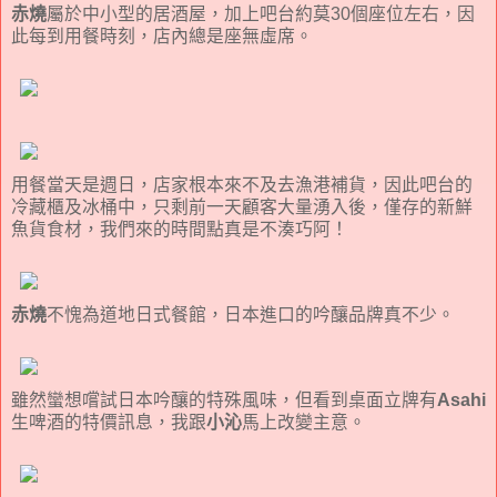
赤燒
屬於中小型的居酒屋，加上吧台約莫30個座位左右，因
此每到用餐時刻，店內總是座無虛席。
用餐當天是週日，店家根本來不及去漁港補貨，因此吧台的
冷藏櫃及冰桶中，只剩前一天顧客大量湧入後，僅存的新鮮
魚貨食材，我們來的時間點真是不湊巧阿！
赤燒
不愧為道地日式餐館，日本進口的吟釀品牌真不少。
雖然蠻想嚐試日本吟釀的特殊風味，但看到桌面立牌有
Asahi
生啤酒的特價訊息，我跟
小沁
馬上改變主意。