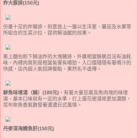
炸大豚排(150元)
份量十足的炸豬排，刻意放上一盤以生洋蔥、蕃茄及水果等
所組合的生菜沙拉，提供解油膩的效果。
裹上麵包粉下鍋油炸的大塊豬排，外層相當酥脆且沒有油耗
味，內裡肉質則是相當紮實有嚼勁，入口還隱隱有著噴汁的
快感，店內超人氣招牌餐點，果然名不虛傳。
鮮魚味增湯（鍋）(180元)
，有著大量豆腐及魚肉塊的味增
湯，基本口味就有一定的水準，打上蛋花使湯底更加濃醇，
昆布柴魚香氣散發著濃濃日式風情。
丹麥深海鱈魚肝(150元)