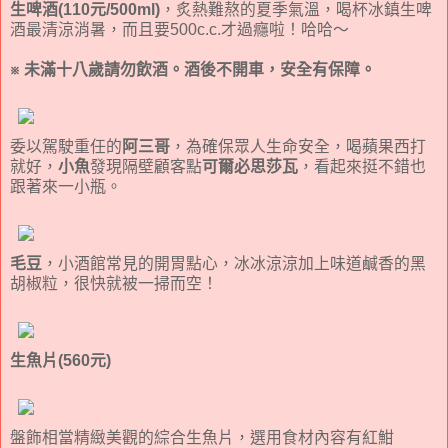
生啤酒(110元/500ml)
，炙熱難熬的夏季氣溫，喝杯冰鎮生啤
酒最清涼消暑，而且要500c.c.才過癮啦！哈哈～
※ 未滿十八歲請勿飲酒。酒後不開車，安全有保障。
委以駕駛重任的
阿三哥
，為確保眾人生命安全，喝蘋果西打
就好，
小魚
發現隔壁顧客點
可爾必思莎瓦
，看起來挺不錯也
跟著來一小瓶。
毛豆
，小酒館常見的開胃點心，冰冰涼涼加上味道鹹香的黑
胡椒粒，很快就被一掃而空！
生魚片(560元)
盤飾相當精緻美觀的綜合生魚片，選用食材內容有紅魽