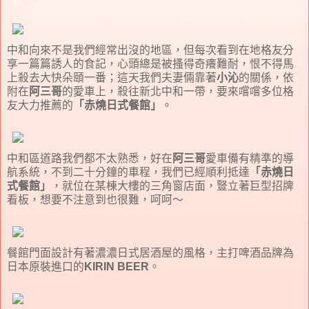
中和向來不是我們經常出沒的地區，但每次看到在地格友分
享一篇篇誘人的食記，心頭總是被搔得奇癢難耐，恨不得馬
上殺去大快朵頤一番；這天我們夫妻倆靠著
小沁
的關係，依
附在
阿三哥
的愛車上，殺往新北中和一帶，要來嚐嚐多位格
友大力推薦的
「赤燒日式餐館」
。
中和區道路我們都不太熟悉，好在
阿三哥
愛車備有精準的導
航系統，不到二十分鐘的車程，我們已經順利抵達
「赤燒日
式餐館」
，就位在某棟大樓的三角窗店面，豎立著巨型招牌
看板，想要不注意到也很難，呵呵～
餐館門面設計有著濃濃日式居酒屋的風格，主打啤酒品牌為
日本原裝進口的
KIRIN BEER
。