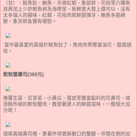
（甘）、鮭魚肚、鮪魚、天使紅蝦、象拔蚌、花枝等六種魚
貨再加上少許鮭魚卵及海帶芽，新鮮度大致上還可以，沒有
太多惱人的腥味，紅蝦、花枝肉質鮮甜彈牙，鮪魚多筋綿
腴，象牙蚌紮實有嚼勁。
當中最喜愛的莫過於鮭魚肚了，魚肉夾帶豐富油花、甜度絕
佳。
軟殼蟹壽司(360元)
捲覆生菜、豆芽菜、小黃瓜、蛋皮等豐富餡料的花壽司，增
添酥炸過的軟殼蟹肉，散發著誘人的鮮甜滋味，一整個大加
分呢！
頭尾兩端壽司捲，裹著炸得香酥脆口的蟹腳，伴隨在側的加