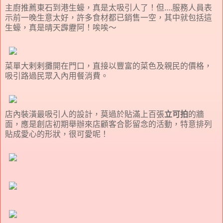
主廚推薦東石到港生蠔，真是太吸引人了！但....服務人員表
示前一晚生意太好，許多食材都已銷售一空，其中就包括這
生蠔，真是晴天霹靂阿！唉唉～
菜單大剌剌攤開在門口，直接以豐富的菜色及親民的價格，
吸引路過民眾入內用餐消費。
店內裝潢最吸引人的設計，莫過於貼滿上百張
立可拍
的牆
面，應是創店初期舉辦來店顧客合影留念的活動，特意排列
貼成愛心的形狀，很可愛呢！