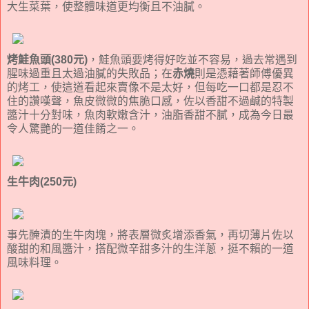
大生菜葉，使整體味道更均衡且不油膩。
烤鮭魚頭(380元)
，鮭魚頭要烤得好吃並不容易，過去常遇到
腥味過重且太過油膩的失敗品；在
赤燒
則是憑藉著師傅優異
的烤工，使這道看起來賣像不是太好，但每吃一口都是忍不
住的讚嘆聲，魚皮微微的焦脆口感，佐以香甜不過鹹的特製
醬汁十分對味，魚肉軟嫩含汁，油脂香甜不膩，成為今日最
令人驚艷的一道佳餚之一。
生牛肉(250元)
事先醃漬的生牛肉塊，將表層微炙增添香氣，再切薄片佐以
酸甜的和風醬汁，搭配微辛甜多汁的生洋蔥，挺不賴的一道
風味料理。