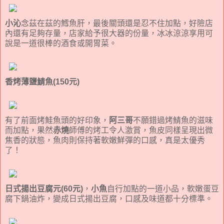
小沁
念茲在茲的鱈魚肝，最後關頭還是忍不住加點，好險店
內還有足夠存量，店家給予很大器的份量，冰冰涼涼享用可
說是一道很棒的酒食或開胃菜。
香烤薄鹽鯖魚(150元)
有了前面烤鮭魚頭的好印象，
阿三哥
不願錯過烤鯖魚的滋味
而加點，果然
赤燒
師傅的烤工令人激賞，魚皮同樣呈現出微
焦香的狀態，魚肉則保持著軟嫩鮮彈的口感，真是太優秀
了！
日式揚出豆腐元(60元)
，
小魚
自行加點的一道小品，軟嫩蛋豆
腐下鍋油炸，變成日式揚出豆腐，口感及味道都十分標準。