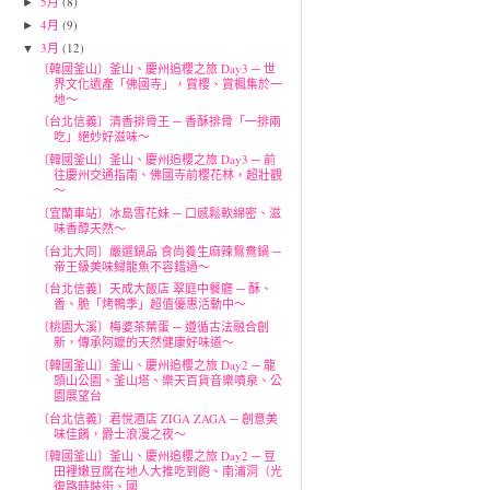
5月
(8)
►
4月
(9)
►
3月
(12)
▼
〔韓國釜山〕釜山、慶州追櫻之旅 Day3 ─ 世
界文化遺產「佛國寺」，賞櫻、賞楓集於一
地～
〔台北信義〕清香排骨王 ─ 香酥排骨「一排兩
吃」絕妙好滋味～
〔韓國釜山〕釜山、慶州追櫻之旅 Day3 ─ 前
往慶州交通指南、佛國寺前櫻花林，超壯觀
～
〔宜蘭車站〕冰島雪花妹 ─ 口感鬆軟綿密、滋
味香醇天然～
〔台北大同〕嚴選鍋品 食尚養生麻辣鴛鴦鍋 ─
帝王級美味鱘龍魚不容錯過～
〔台北信義〕天成大飯店 翠庭中餐廳 ─ 酥、
香、脆「烤鴨季」超值優惠活動中～
〔桃園大溪〕梅婆茶葉蛋 ─ 遵循古法融合創
新，傳承阿嬤的天然健康好味道～
〔韓國釜山〕釜山、慶州追櫻之旅 Day2 ─ 龍
頭山公園、釜山塔、樂天百貨音樂噴泉、公
園展望台
〔台北信義〕君悅酒店 ZIGA ZAGA ─ 創意美
味佳餚，爵士浪漫之夜～
〔韓國釜山〕釜山、慶州追櫻之旅 Day2 ─ 豆
田裡嫩豆腐在地人大推吃到飽、南浦洞（光
復路時裝街、國...