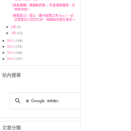
〔屏東團購〕臻藏鮮奶酪 ─ 奶香濃醇馥郁，天
然無添加～
〔韓國釜山〕釜山、慶州追櫻之旅 Day2 ─ 必
訪景點甘川洞文化村，韓國版的聖托里尼～
2月
(2)
►
1月
(13)
►
2013
(118)
►
2012
(125)
►
2011
(144)
►
2010
(127)
►
站內搜尋
文章分類