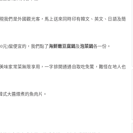
現我們是外國觀光客，馬上送來同時印有韓文、英文、日語及簡
00元)蠻便宜的，我們點了
海鮮嫩豆腐鍋
及
泡菜鍋
各一份。
美味家常菜無限享用，一字排開通通自取吃免驚，難怪在地人也
韓式大醬煨煮的魚肉片。