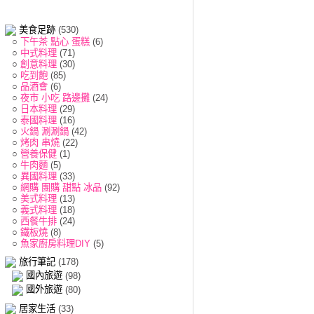
美食足跡
(530)
○
下午茶 點心 蛋糕
(6)
○
中式料理
(71)
○
創意料理
(30)
○
吃到飽
(85)
○
品酒會
(6)
○
夜市 小吃 路邊攤
(24)
○
日本料理
(29)
○
泰國料理
(16)
○
火鍋 涮涮鍋
(42)
○
烤肉 串燒
(22)
○
營養保健
(1)
○
牛肉麵
(5)
○
異國料理
(33)
○
網購 團購 甜點 冰品
(92)
○
美式料理
(13)
○
義式料理
(18)
○
西餐牛排
(24)
○
鐵板燒
(8)
○
魚家廚房料理DIY
(5)
旅行筆記
(178)
國內旅遊
(98)
國外旅遊
(80)
居家生活
(33)