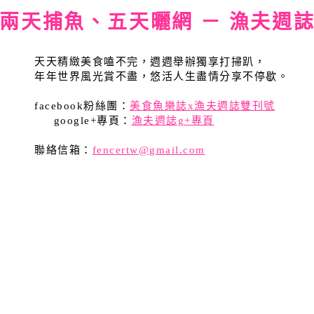
兩天捕魚、五天曬網 － 漁夫週
天天精緻美食嗑不完，週週舉辦獨享打掃趴，
年年世界風光賞不盡，悠活人生盡情分享不停歇。
facebook粉絲團：
美食魚樂誌x漁夫週誌雙刊號
google+專頁：
漁夫週誌g+專頁
聯絡信箱：
fencertw@gmail.com