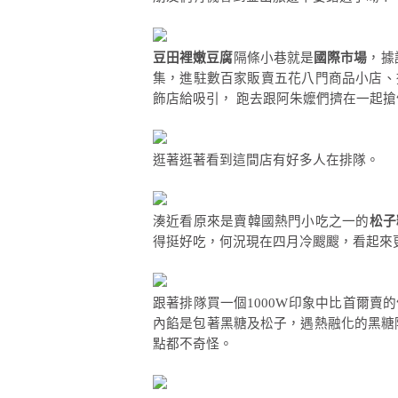
豆田裡嫩豆腐
隔條小巷就是
國際市場
，據
集，進駐數百家販賣五花八門商品小店、
飾店給吸引， 跑去跟阿朱嬤們擠在一起
逛著逛著看到這間店有好多人在排隊。
湊近看原來是賣韓國熱門小吃之一的
松子
得挺好吃，何況現在四月冷颼颼，看起來
跟著排隊買一個1000W印象中比首爾
內餡是包著黑糖及松子，遇熱融化的黑糖
點都不奇怪。