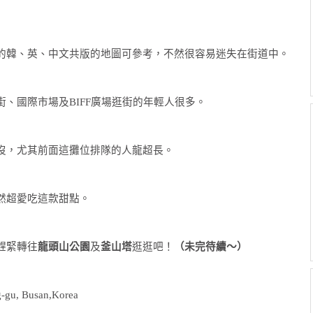
的韓、英、中文共版的地圖可參考，不然很容易迷失在街道中。
、國際市場及BIFF廣場逛街的年輕人很多。
沒，尤其前面這攤位排隊的人龍超長。
然超愛吃這款甜點。
趕緊轉往
龍頭山公園
及
釜山塔
逛逛吧！
（未完待續～）
g-gu, Busan,Korea