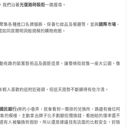
，我們沿著
光復路時裝街
一路搜尋。
聚集各種進口名牌服飾、保養化妝品及餐廳等，並與
國際市場
、
成如同首爾明洞般規模的購物商圈。
動有趣的裝置藝術品及園藝造景，讓整條街就像一座大公園，像
年輕人喜歡約這附近碰頭，但這天雨勢不斷顯得有些冷清。
國國民銀行)
旁的小巷弄，就會看到一整排的兌換所，路邊有幾位阿
光客的模樣，主動拿出牌子比手劃腳招攬換錢，看她給的匯率還不
道有人被騙換到假鈔，所以還是建議找有店面的比較安全，好險