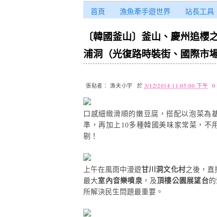
首頁
漁魚牽手遊世界
站長工具
〔韓國釜山〕釜山、慶州追櫻之旅
浦洞（光復路時裝街、國際市場
張貼者：
漁夫小宇
於
3/12/2014 11:05:00 下午
0
口感細緻滑順的嫩豆腐，搭配以泡菜為
準，再加上10多種韓國美味家常菜，不
剔！
上午在風雨中漫遊
甘川洞文化村
之後，直
最大
室內音樂噴泉
，及
頂樓公園展望台
的
所解決民生問題最重要。