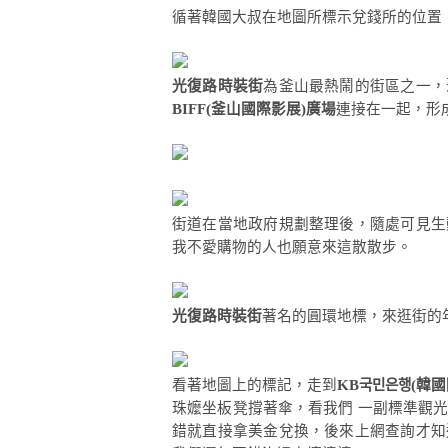
循著韓國大叔在地圖所標示兌錢所的位置
光復路時裝街
為釜山最熱鬧的街區之一，
BIFF(釜山國際影展)廣場
連接在一起，形
街道在當地政府規劃整理後，隨處可見生
我不愛購物的人也願意來這散散步。
光復路時裝街
著名的圓環地標，來逛街的
看著地圖上的標記，走到
KB국민은행(韓
珠嬤坐板凳撐著傘，看我們 一副標準觀
錯就直接拿美金兌換，後來上網查詢才知