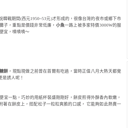
說韓戰期間(西元1950~53元)才形成的，很像台灣的夜市或鄉下市
攤子，重點是價錢非常低廉，
小魚
一路上被多家特價3000W的服
搶便宜，嘖嘖嘖～
糖餅
，現點現做之前曾在首爾有吃過，當時正值八月大熱天都覺
更是誘人呢！
賣的便宜一點，巧妙的用紙杯裝盛剛剛好，餅皮煎得外酥香內軟嫩，
附著在餅皮上，搭配松子一粒粒爽脆的口感， 它能夠如此熱賣一