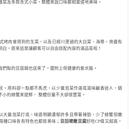
雜菜及多款含式小菜，整體來說口味都相當道地美味。
式烤肉會用到的生菜，以及已經川燙過的大白菜、海帶，旁邊有
明白，原來這是讓顧客可以自由搭配內容的湯品區啦！
我們點的豆腐鍋也送來了，還附上保健康的紫米飯。
民，用料卻一點都不馬虎，以少量泡菜作湯底滋味鹹香迷人，鍋
不小的螃蟹來提鮮， 整體份量不大卻很豐富。
以大量泡菜打底，味道明顯濃郁許多且帶著辣勁，少了螃蟹但嫩
兩種口味各有特色也都很美味；
豆田裡嫩豆腐
好吃CP值又超高，