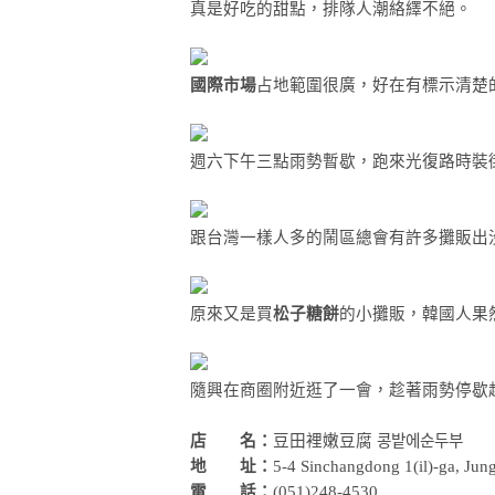
真是好吃的甜點，排隊人潮絡繹不絕。
國際市場
占地範圍很廣，好在有標示清楚
週六下午三點雨勢暫歇，跑來光復路時裝街
跟台灣一樣人多的鬧區總會有許多攤販出
原來又是買
松子糖餅
的小攤販，韓國人果
隨興在商圈附近逛了一會，趁著雨勢停歇
店 名：
豆田裡嫩豆腐 콩밭에순두부
地 址：
5-4 Sinchangdong 1(il)-ga, Jun
電 話：
(051)248-4530