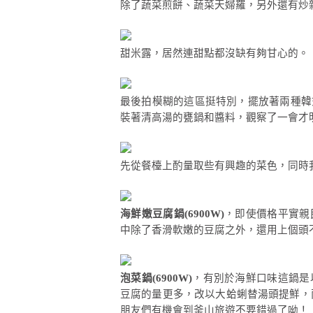
除了蔬菜煎餅、蔬菜天婦羅，另外還有炒
甜米露，居然連甜點都沒缺有夠甘心的。
最後拍模糊的這區挺特別，擺放著兩種韓
裝著清高湯的甕鍋和醬料，觀察了一會才
先從餐檯上酌量取些有興趣的菜色，同時
海鮮嫩豆腐鍋(6900W)
，即使價格平實親
中除了香滑軟嫩的豆腐之外，還用上個頭
泡菜鍋(6900W)
，有別於海鮮口味這鍋是
豆腐的量更多，改以大蛤蜊替湯頭提鮮，
朋友們有機會到釜山旅遊不要錯過了呦！