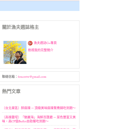
關於漁夫週誌格主
漁夫週誌G+專頁
檢視我的完整簡介
聯絡信箱：
fencertw@gmail.com
熱門文章
〔台北東區〕醉麻辣 ─ 頂級美味麻辣鴛鴦鍋吃到飽～
〔高雄鹽埕〕「魅麗海」海鮮百匯廳 ─ 菜色豐富又美
味，高CP值Buffet自助餐吃到飽～