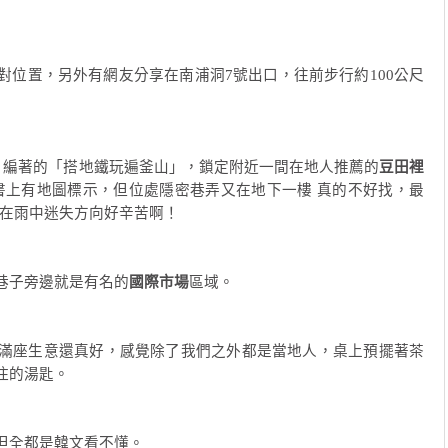
對位置，另外有網友分享在南浦洞7號出口，往前步行約100公尺
編著的「搭地鐵玩遍釜山」，鎖定附近一間在地人推薦的
豆田裡
書上有地圖標示，但位處隱密巷弄又在地下一樓 真的不好找，最
然在雨中迷失方向好辛苦啊！
巷子旁邊就是有名的
國際市場
區域。
滿座生意還真好，感覺除了我們之外都是當地人，桌上預擺著茶
住的湯匙。
但全都是韓文看不懂。