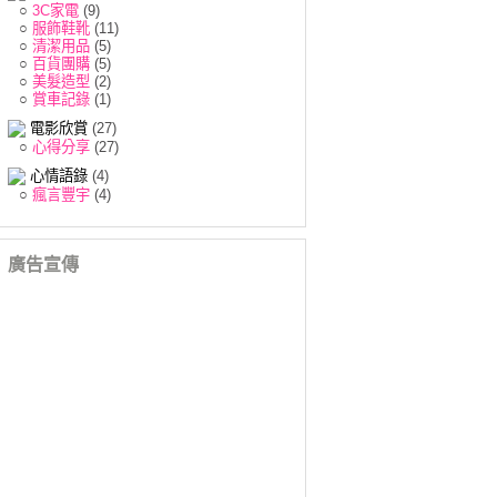
○
3C家電
(9)
○
服飾鞋靴
(11)
○
清潔用品
(5)
○
百貨團購
(5)
○
美髮造型
(2)
○
賞車記錄
(1)
電影欣賞
(27)
○
心得分享
(27)
心情語錄
(4)
○
瘋言豐宇
(4)
廣告宣傳