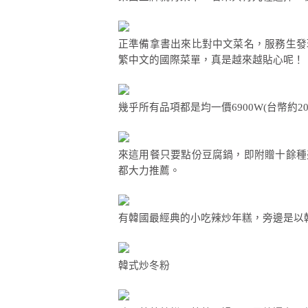
正準備拿書出來比對中文菜名，服務生發
繁中文的國際菜單，真是越來越貼心呢！
幾乎所有品項都是均一價6900W(台幣約2
來這用餐只要點份豆腐鍋，即附贈十餘種
都大力推薦。
有韓國最經典的小吃辣炒年糕，旁邊是以
韓式炒冬粉