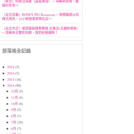
〔新北〕阿達活海產（富基漁港） ─ 海戰車登場，龍
蝦也失色～
〔台北信義〕HONEY PIG Restaurant ─ 新開幕超火紅
韓式烤肉，24小時營業排隊名店～
〔台北中正〕嗆頂級麻辣鴛鴦鍋 北車店(五鐵秋葉原)
─ 頂級帝王蟹吃到飽，真的好過癮啊！
部落格全記錄
2018
(5)
►
2016
(5)
►
2015
(18)
►
2014
(90)
▼
12月
(5)
►
11月
(4)
►
10月
(8)
►
9月
(5)
►
8月
(7)
►
7月
(10)
►
6月
(7)
►