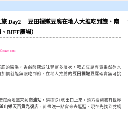
 Day2 ─ 豆田裡嫩豆腐在地人大推吃到飽、南
、BIFF廣場）
 Comments
基底的醬湯，香鹹酸辣滋味豐富多層次，韓式豆腐專賣果然夠水
用加價就能無限吃到飽，在地人推薦的
豆田裡嫩豆腐
確實無可挑
接搭乘地鐵來到
南浦站
，選擇從1號出口上來，遠方看到擁有世界
釜山樂天百貨光復店
，計畫晚一點會來去逛逛，現在先找到兌錢