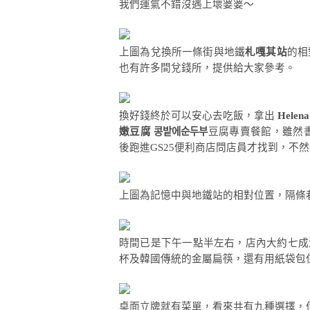
我們運氣不錯沒遇上壞婆婆～
上圖為兌換所一條街與地鐵
札嘎其站
的相
也有許多間兌錢所，提供給大家參考。
換好錢終於可以安心去吃飯，拿出
Helena
嫩豆腐 콩밭에순두부
豆腐專賣餐館，雖然
後跑進GS25便利商店問店員才找到，不
上圖為記憶中與地鐵站的相對位置，隔條
時間已是下午一點半左右，店內大約七成
杯及韓國傳統的金屬扁筷，還有用紙袋包
桌面立牌就有菜單，看來共有九種選擇，