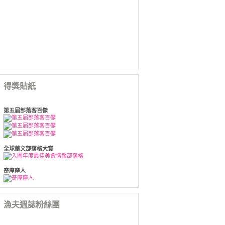
得獎貼紙
第五屆部落客百傑
全球華文部落格大賞
奇摩摩人
漁夫週誌粉絲團