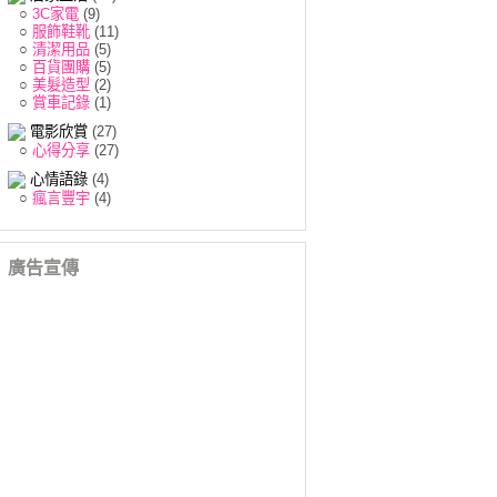
○
3C家電
(9)
○
服飾鞋靴
(11)
○
清潔用品
(5)
○
百貨團購
(5)
○
美髮造型
(2)
○
賞車記錄
(1)
電影欣賞
(27)
○
心得分享
(27)
心情語錄
(4)
○
瘋言豐宇
(4)
廣告宣傳