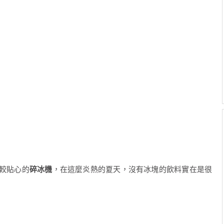
較貼心的
碎冰機
，在這麼炎熱的夏天，沒有冰塊的飲料實在是很