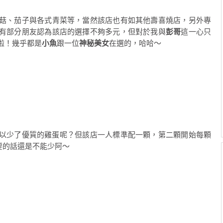
菇、茄子與各式青菜等，當然該店也有如其他壽喜燒店，另外專
有部分朋友認為該店的選擇不夠多元，但對於我與
彭哥
這一心只
啦！幾乎都是
小魚
跟一位
神秘美女
在選的，哈哈～
以少了優質的雞蛋呢？但該店一人標準配一顆，第二顆開始每顆
要的話還是不能少阿～