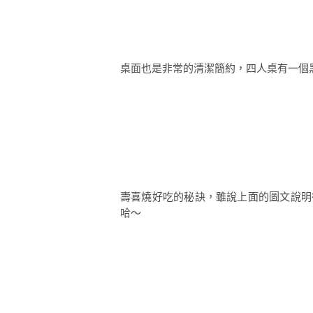
桌面也是非常的清潔簡約，四人桌有一個
壽喜燒好吃的秘訣，雖說上面的圖文說明
哈～