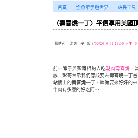
首頁
漁魚牽手遊世界
站長工具
〈壽喜燒一丁〉平價享用美國
張貼者：
漁夫小宇
於
9/05/2010 11:29:00 下午
0
前一陣子與
彭哥
相約去吃
潮肉壽喜燒
，
感，
彭哥
表示我們應該要去
壽喜燒一丁
嘗
站
樓上的
壽喜燒一丁
，準備要來好好的來
牛肉有多麼的好吃阿～