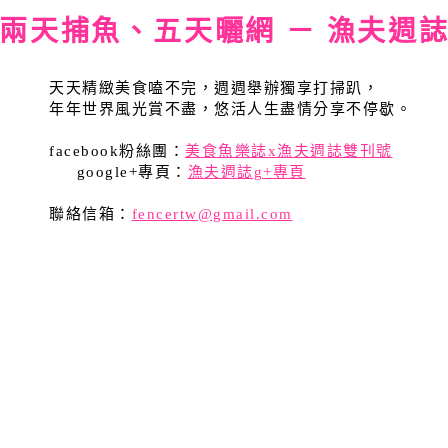
兩天捕魚、五天曬網 － 漁夫週
天天精緻美食嗑不完，週週舉辦獨享打掃趴，
年年世界風光賞不盡，悠活人生盡情分享不停歇。
facebook粉絲團：
美食魚樂誌x漁夫週誌雙刊號
google+專頁：
漁夫週誌g+專頁
聯絡信箱：
fencertw@gmail.com