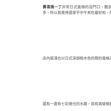
壽喜燒一丁
非常日式風格的店門口，聽
多，所以我覺得還是平中午來吃最好啦，
店內裝潢也以日式深胡桃木色的簡約風格
還有一面有七彩燈光的水牆，挺有高級餐廳