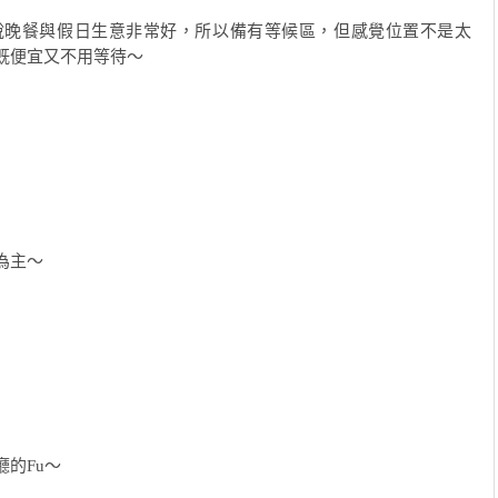
說晚餐與假日生意非常好，所以備有等候區，但感覺位置不是太
既便宜又不用等待～
為主～
的Fu～