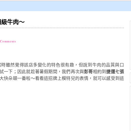
頂級牛肉～
 Comments
當時雖然覺得該店多變化的特色很有趣，但說到牛肉的品質與口
試一下；因此就趁著暑假期間，我們再次與
彭哥
相約到
捷運七張
大快朵頤一番啦～看看這招牌上模特兒的表情，就可以感受到這