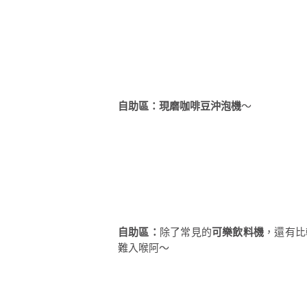
自助區：現磨咖啡豆沖泡機
～
自助區：
除了常見的
可樂飲料機
，還有比
難入喉阿～