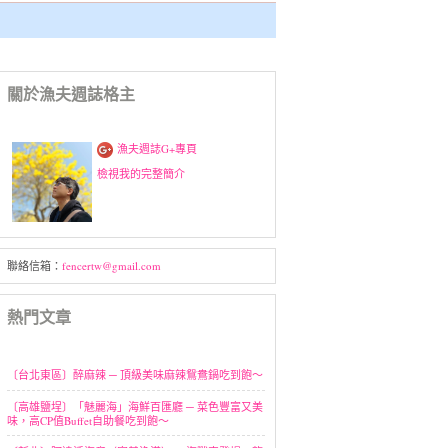
關於漁夫週誌格主
漁夫週誌G+專頁
檢視我的完整簡介
聯絡信箱：
fencertw@gmail.com
熱門文章
〔台北東區〕醉麻辣 ─ 頂級美味麻辣鴛鴦鍋吃到飽～
〔高雄鹽埕〕「魅麗海」海鮮百匯廳 ─ 菜色豐富又美
味，高CP值Buffet自助餐吃到飽～