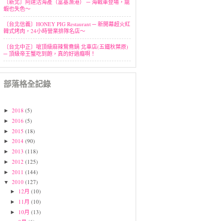
〔新北〕阿達活海產（富基漁港） ─ 海戰車登場，龍
蝦也失色～
〔台北信義〕HONEY PIG Restaurant ─ 新開幕超火紅
韓式烤肉，24小時營業排隊名店～
〔台北中正〕嗆頂級麻辣鴛鴦鍋 北車店(五鐵秋葉原)
─ 頂級帝王蟹吃到飽，真的好過癮啊！
部落格全記錄
2018
(5)
►
2016
(5)
►
2015
(18)
►
2014
(90)
►
2013
(118)
►
2012
(125)
►
2011
(144)
►
2010
(127)
▼
12月
(10)
►
11月
(10)
►
10月
(13)
►