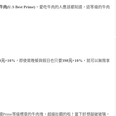
U.S Best Prime)
，愛吃牛肉的人應該都知道，這等級的牛肉
8元+10%
，即使是晚餐與假日也只要
398元+10%
，就可以無限享
Prime等級標章的牛肉塊，超級壯觀的啦！當下好想敲破玻璃，