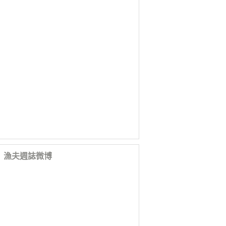
漁夫週誌微博