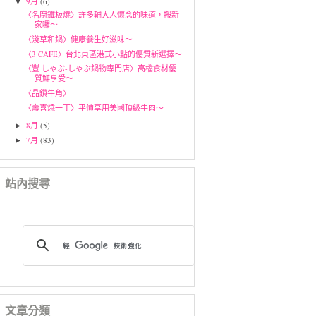
9月
(6)
▼
〈名廚鐵板燒〉許多輔大人懷念的味道，搬新
家囉～
〈淺草和鍋〉健康養生好滋味～
〈3 CAFE〉台北東區港式小點的優質新選擇～
〈豐 しゃぶ-しゃぶ鍋物專門店〉高檔食材優
質鮮享受～
〈晶鑽牛角〉
〈壽喜燒一丁〉平價享用美國頂級牛肉～
8月
(5)
►
7月
(83)
►
站內搜尋
文章分類