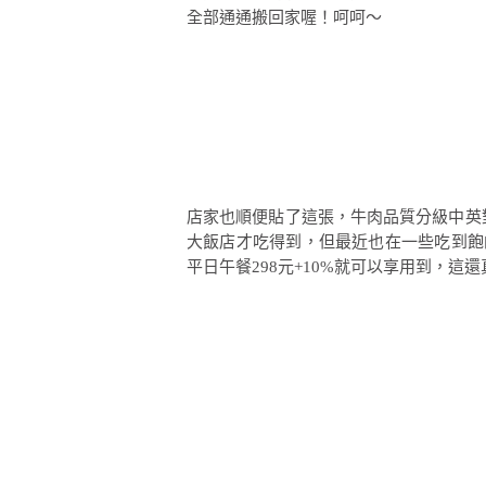
全部通通搬回家喔！呵呵～
店家也順便貼了這張，牛肉品質分級中英對
大飯店才吃得到，但最近也在一些吃到飽
平日午餐298元+10%就可以享用到，這