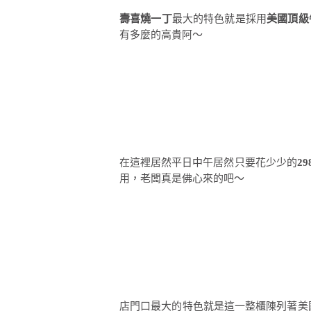
壽喜燒一丁
最大的特色就是採用
美國頂級牛肉(
有多麼的高貴阿～
在這裡居然平日中午居然只要花少少的
29
用，老闆真是佛心來的吧～
店門口最大的特色就是這一整櫃陳列著美國