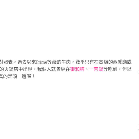
照表，過去以來Prime等級的牛肉，幾乎只有在高級的西餐廳或
的火鍋店中出現，我個人就曾經在
御和膳
、
一吉鍋
等吃到，但以
還真的是頭一遭呢！