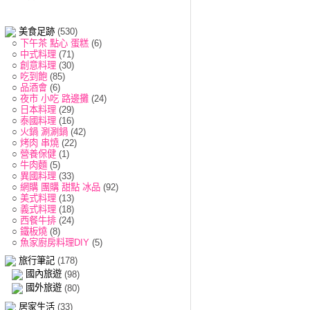
美食足跡
(530)
○
下午茶 點心 蛋糕
(6)
○
中式料理
(71)
○
創意料理
(30)
○
吃到飽
(85)
○
品酒會
(6)
○
夜市 小吃 路邊攤
(24)
○
日本料理
(29)
○
泰國料理
(16)
○
火鍋 涮涮鍋
(42)
○
烤肉 串燒
(22)
○
營養保健
(1)
○
牛肉麵
(5)
○
異國料理
(33)
○
網購 團購 甜點 冰品
(92)
○
美式料理
(13)
○
義式料理
(18)
○
西餐牛排
(24)
○
鐵板燒
(8)
○
魚家廚房料理DIY
(5)
旅行筆記
(178)
國內旅遊
(98)
國外旅遊
(80)
居家生活
(33)