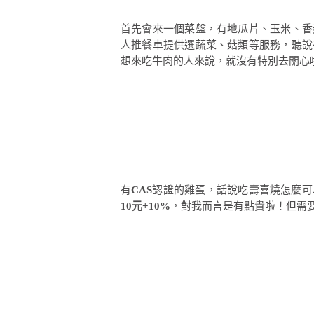
首先會來一個菜盤，有地瓜片、玉米、香
人推餐車提供選蔬菜、菇類等服務，聽說
想來吃牛肉的人來說，就沒有特別去關心
有
CAS
認證的雞蛋，話說吃壽喜燒怎麼可
10元+10%
，對我而言是有點貴啦！但需