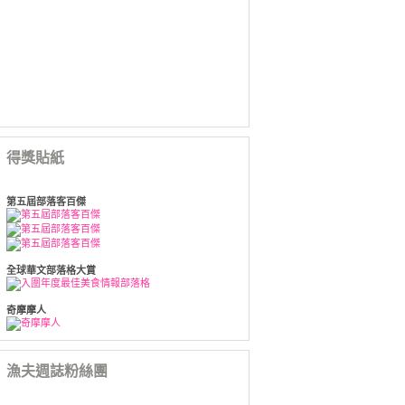
得獎貼紙
第五屆部落客百傑
全球華文部落格大賞
奇摩摩人
漁夫週誌粉絲團