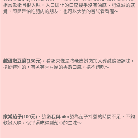
相當軟嫩且很入味，入口即化的口感幾乎沒有油膩、肥滋滋的感
覺，即是是怕吃肥肉的朋友，也可以大膽的嘗試看看喔～
鹹蛋嫩豆腐(150元)
，看起來像是將老皮嫩肉加入碎鹹鴨蛋調味，
還挺特別的，有著芙蓉豆腐的香嫩口感，還不錯吃～
家常茄子(100元)
，這道我與
aiko
認為茄子拌煮的時間不足，不夠
軟嫩入味，似乎還吃得到茄心的生味～