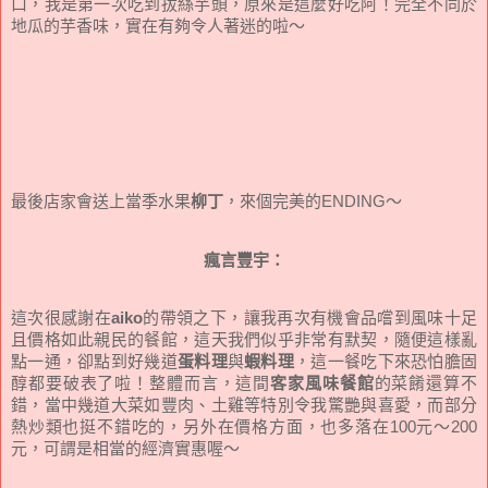
口，我是第一次吃到拔絲芋頭，原來是這麼好吃阿！完全不同於
地瓜的芋香味，實在有夠令人著迷的啦～
最後店家會送上當季水果
柳丁
，來個完美的ENDING～
瘋言豐宇：
這次很感謝在
aiko
的帶領之下，讓我再次有機會品嚐到風味十足
且價格如此親民的餐館，這天我們似乎非常有默契，隨便這樣亂
點一通，卻點到好幾道
蛋料理
與
蝦料理
，這一餐吃下來恐怕膽固
醇都要破表了啦！整體而言，這間
客家風味餐館
的菜餚還算不
錯，當中幾道大菜如豐肉、土雞等特別令我驚艷與喜愛，而部分
熱炒類也挺不錯吃的，另外在價格方面，也多落在100元～200
元，可謂是相當的經濟實惠喔～