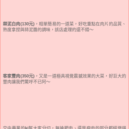
蒜泥白肉(130元)
，相單簡易的一道菜，好吃重點在肉片的品質、
熟度拿捏與蒜泥醬的調味，該店處理的還不錯～
客家豐肉(350元)
，又是一道極具視覺震撼效果的大菜，好巨大的
豐肉讓我們驚呼不已阿～
交由專業的
kj
幫大家分切，無論肥肉、還是瘦肉的部分都經燉得