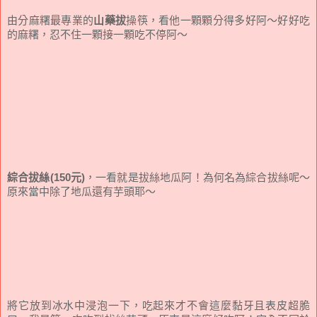
由分麻糬最專業的
山藥拔
操筷，看他一顆顆分得多好阿～好好吃
的麻糬，忍不住一顆接一顆吃不停阿～
綜合拔絲(150元)
，一看就是拔絲地瓜阿！為何名為綜合拔絲呢～
原來當中除了地瓜還有芋頭耶～
將它放到冰水中浸泡一下，吃起來才不會這麼黏牙且表皮超脆