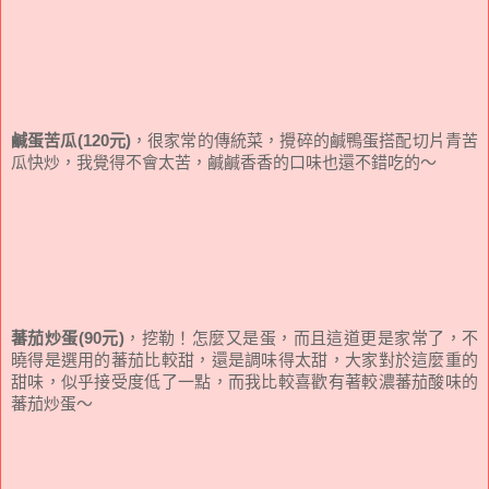
鹹蛋苦瓜(120元)
，很家常的傳統菜，攪碎的鹹鴨蛋搭配切片青苦
瓜快炒，我覺得不會太苦，鹹鹹香香的口味也還不錯吃的～
蕃茄炒蛋(90元)
，挖勒！怎麼又是蛋，而且這道更是家常了，不
曉得是選用的蕃茄比較甜，還是調味得太甜，大家對於這麼重的
甜味，似乎接受度低了一點，而我比較喜歡有著較濃蕃茄酸味的
蕃茄炒蛋～