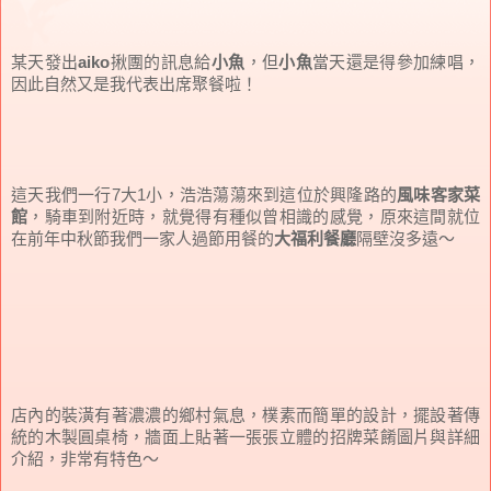
某天發出
aiko
揪團的訊息給
小魚
，但
小魚
當天還是得參加練唱，
因此自然又是我代表出席聚餐啦！
這天我們一行7大1小，浩浩蕩蕩來到這位於興隆路的
風味客家菜
館
，騎車到附近時，就覺得有種似曾相識的感覺，原來這間就位
在前年中秋節我們一家人過節用餐的
大福利餐廳
隔壁沒多遠～
店內的裝潢有著濃濃的鄉村氣息，樸素而簡單的設計，擺設著傳
統的木製圓桌椅，牆面上貼著一張張立體的招牌菜餚圖片與詳細
介紹，非常有特色～