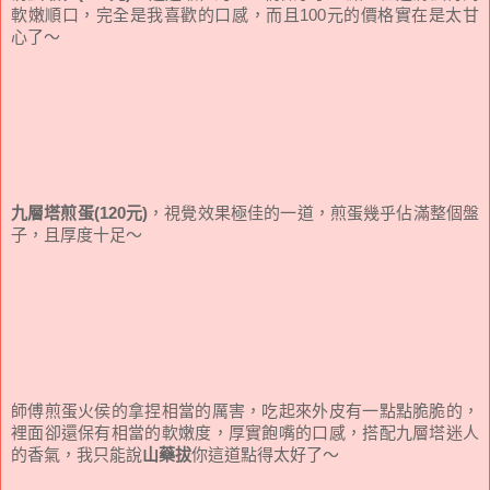
軟嫩順口，完全是我喜歡的口感，而且100元的價格實在是太甘
心了～
九層塔煎蛋(120元)
，視覺效果極佳的一道，煎蛋幾乎佔滿整個盤
子，且厚度十足～
師傅煎蛋火侯的拿捏相當的厲害，吃起來外皮有一點點脆脆的，
裡面卻還保有相當的軟嫩度，厚實飽嘴的口感，搭配九層塔迷人
的香氣，我只能說
山藥拔
你這道點得太好了～