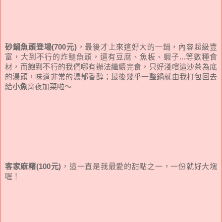
砂鍋魚頭登場(700元)
，最後才上來這好大的一鍋，內容超級豐
富，大到不行的炸鰱魚頭，還有豆腐、魚板、蝦子...等數種食
材，而飽到不行的我們哪有辦法繼續完食，只好淺嚐這沙茶為底
的湯頭，味道非常的濃郁香醇；最後幾乎一整鍋就由我打包回去
給
小魚
宵夜加菜啦～
客家麻糬(100元)
，這一直是我最愛的甜點之一，一份就好大塊
喔！