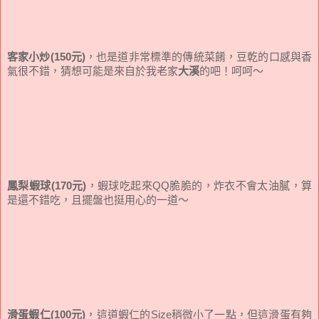
客家小炒(150元)
，也是道非常標準的傳統菜餚，豆乾的口感與香
氣很不錯，猜想可能是來自於我老家
大溪
的吧！呵呵～
鳳梨蝦球(170元)
，蝦球吃起來QQ脆脆的，炸衣不會太油膩，算
是還不錯吃，且擺盤也挺用心的一道～
滑蛋蝦仁(100元)
，這道蝦仁的Size稍微小了一點，但這滑蛋有夠