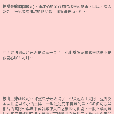
糖醋金錢肉(180元)
，油炸過的金錢肉吃起來還挺香，口感不會太
乾柴，搭配酸酸甜甜的糖醋醬，我覺得是還不錯～
哇！菜送到這時已經是滿滿一桌了，
小山藥
怎麼看起來吃得不是
很開心呢！呵呵～
放山土雞(250元)
，雖然桌子已經滿了，但菜還沒上完阿！這外皮
金黃且體型不小的土雞，一盤足足有半隻雞的量，C/P值可說是
相當的高阿～雞皮下藏著雞凍入口之後瞬間化開，一股香濃的雞
油香氣充滿整個口腔，雞肉富有嚼勁且肉汁甜美，放山土雞就是