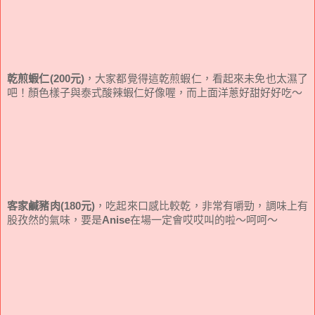
乾煎蝦仁(200元)
，大家都覺得這乾煎蝦仁，看起來未免也太濕了
吧！顏色樣子與泰式酸辣蝦仁好像喔，而上面洋蔥好甜好好吃～
客家鹹豬肉(180元)
，吃起來口感比較乾，非常有嚼勁，調味上有
股孜然的氣味，要是
Anise
在場一定會哎哎叫的啦～呵呵～