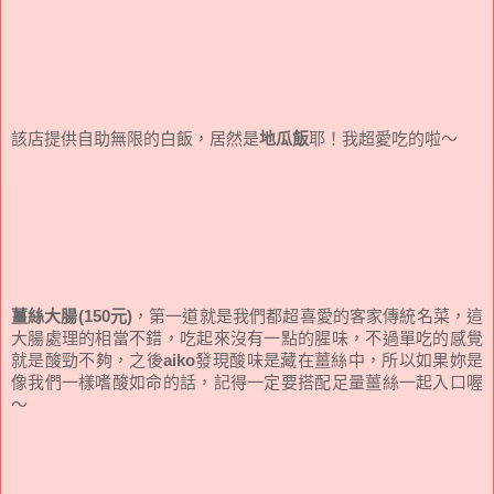
該店提供自助無限的白飯，居然是
地瓜飯
耶！我超愛吃的啦～
薑絲大腸(150元)
，第一道就是我們都超喜愛的客家傳統名菜，這
大腸處理的相當不錯，吃起來沒有一點的腥味，不過單吃的感覺
就是酸勁不夠，之後
aiko
發現酸味是藏在薑絲中，所以如果妳是
像我們一樣嗜酸如命的話，記得一定要搭配足量薑絲一起入口喔
～