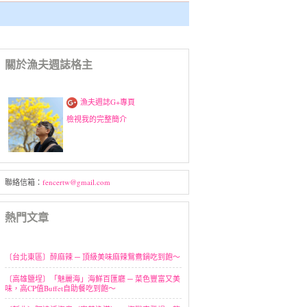
關於漁夫週誌格主
漁夫週誌G+專頁
檢視我的完整簡介
聯絡信箱：
fencertw@gmail.com
熱門文章
〔台北東區〕醉麻辣 ─ 頂級美味麻辣鴛鴦鍋吃到飽～
〔高雄鹽埕〕「魅麗海」海鮮百匯廳 ─ 菜色豐富又美
味，高CP值Buffet自助餐吃到飽～