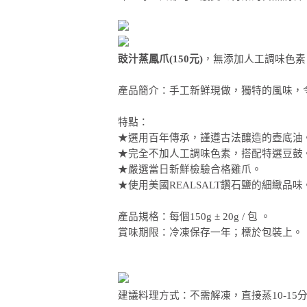
豉汁蒸鳳爪(150元)
，無添加人工調味色素
產品簡介：手工新鮮現做，獨特的風味，
特點：
★選用百年傳承，謹遵古法釀造的壺底油
★完全不加人工調味色素，搭配特選豆鼓
★嚴選當日新鮮檢驗合格雞爪。
★使用美國REALSALT鑽石鹽的細緻品味
產品規格：每個150g ± 20g / 包 。
賞味期限：冷凍保存一年；標於包裝上。
建議料理方式：不需解凍，直接蒸10-1