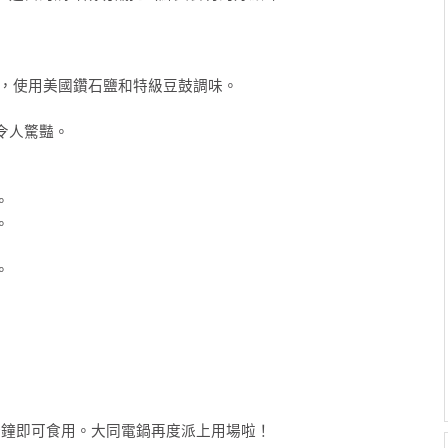
，使用美國鑽石鹽和特級豆鼓調味。
令人驚豔。
。
。
。
5分鐘即可食用。大同電鍋再度派上用場啦！