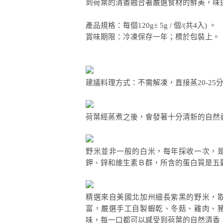
到荷葉的清香融合著嚴選食材的鮮美，味
產品規格：每個120g± 5g / 個/(共4入) 。
賞味期限：冷凍保存一年；標於包裝上。
建議料理方式：不需解凍，直接蒸20-2
荷葉經蒸煮之後，會發著十分清新的自然
野米並非一般的白米，每年採收一次，
鉀、鋅和維生素Ｂ群，所含的蛋白質是五
精選來自美國北加州細長紫黑的野米，
富，嚴選手工自製蝦乾、冬菇、雞肉、
味，每一口都可以感受到荷葉的自然清香