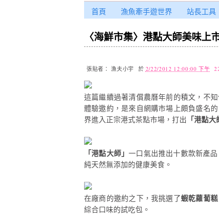
首頁
漁魚牽手遊世界
站長工具
〈海鮮市集〉港點大師美味上
張貼者：
漁夫小宇
於
2/22/2012 12:00:00 下午
2
這篇繼續過著清償農曆年前的積文，不知
體驗邀約，是來自網購市場上頗負盛名的
界進入正宗港式茶點市場，打出
「港點大
「港點大師」
一口氣出推出十數款新產品
純天然無添加的健康美食。
在廠商的邀約之下，我挑選了
蝦乾蘿蔔糕
綜合口味的試吃包。