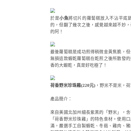
於是
小魚
將切片的蘿蔔糕放入不沾平底
的，但翻了幾次之後，感覺越來越不妙，
的阿！
最後蘿蔔糕是成功煎得稍微金黃焦脆，但
無損這款蝦乾蘿蔔糕在乾煎之後所散發的
香的大蝦乾，真是好吃極了！
荷香野米珍珠雞(220元)
，野米不是米，荷
產品簡介：
來自美國北加州細長紫黑的「野米」，含
「荷香野米珍珠雞」的特色食材。使用口
滿，嚴選手工自製蝦乾、冬菇、雞肉、豬