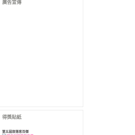
廣告宣傳
得獎貼紙
第五屆部落客百傑