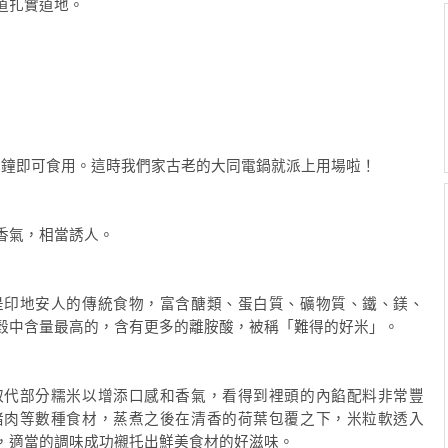
道扎實道地。
5分鐘即可食用。這時我們家古老的大同電鍋就派上用場啦！
香氣，相當誘人。
是印地安人的傳統食物，富含醣類、蛋白質、礦物質、鐵、鎂、
穀中含量最高的，含有更多的離胺酸，被稱「難得的好米」。
取代部分糯米以增添口感和香氣，看得到裡頭的內餡配料非常豐
豬肉等數種食材，蒸煮之後在清香的荷葉包覆之下，米粒軟透入
，適當的調味成功襯托出鮮美食材的好滋味。