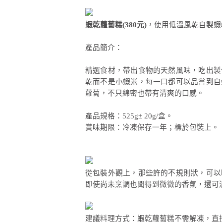
蝦乾蘿蔔糕(380元)
，使用低溫風乾自製蝦
產品簡介：
精選食材，帶出食物的天然風味，吃出製
乾而不是小蝦米，每一口都可以品嘗到自
蘿蔔，不只綿密也帶有清爽的口感。
產品規格：525g± 20g/盒。
賞味期限：冷凍保存一年；標於包裝上。
從包裝外觀上，那些許的不規則狀，可以
即使尚未烹調也聞得到微微的香氣，還可
建議料理方式：蝦乾蘿蔔糕不需解凍，直