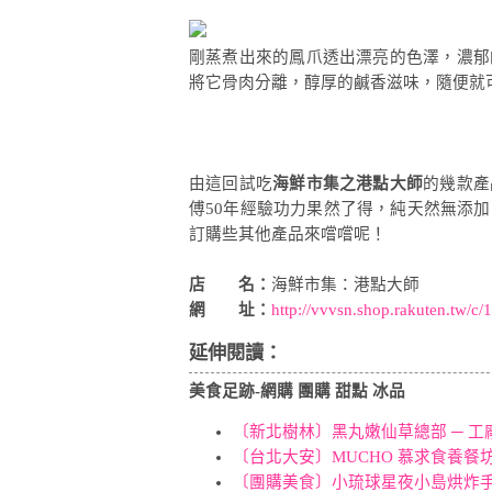
剛蒸煮出來的鳳爪透出漂亮的色澤，濃郁
將它骨肉分離，醇厚的鹹香滋味，隨便就
由這回試吃
海鮮市集之港點大師
的幾款產
傅50年經驗功力果然了得，純天然無添
訂購些其他產品來嚐嚐呢！
店 名：
海鮮市集：港點大師
網 址：
http://vvvsn.shop.rakuten.tw/c/
延伸閱讀：
美食足跡-網購 團購 甜點 冰品
〔新北樹林〕黑丸嫩仙草總部 ─ 工
〔台北大安〕MUCHO 慕求食養餐
〔團購美食〕小琉球星夜小島烘炸手