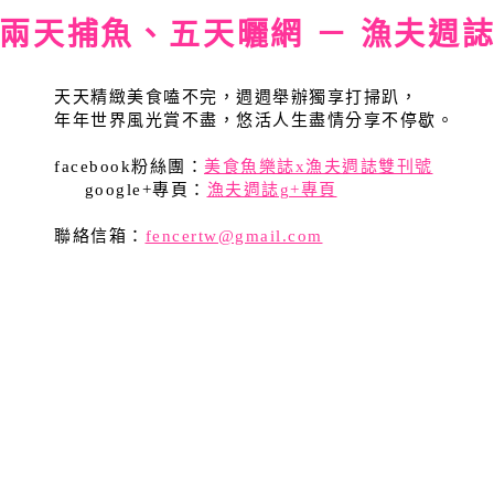
兩天捕魚、五天曬網 － 漁夫週
天天精緻美食嗑不完，週週舉辦獨享打掃趴，
年年世界風光賞不盡，悠活人生盡情分享不停歇。
facebook粉絲團：
美食魚樂誌x漁夫週誌雙刊號
google+專頁：
漁夫週誌g+專頁
聯絡信箱：
fencertw@gmail.com