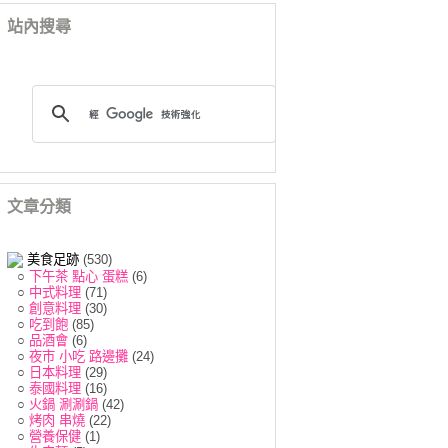
站內搜尋
文章分類
美食足跡
(530)
○
下午茶 點心 蛋糕
(6)
○
中式料理
(71)
○
創意料理
(30)
○
吃到飽
(85)
○
品酒會
(6)
○
夜市 小吃 路邊攤
(24)
○
日本料理
(29)
○
泰國料理
(16)
○
火鍋 涮涮鍋
(42)
○
烤肉 串燒
(22)
○
營養保健
(1)