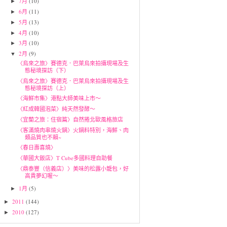
7月
(10)
►
6月
(11)
►
5月
(13)
►
4月
(10)
►
3月
(10)
►
2月
(9)
▼
〈烏來之旅〉賽德克．巴萊烏來拍攝現場及生
態秘境探訪（下）
〈烏來之旅〉賽德克．巴萊烏來拍攝現場及生
態秘境探訪（上）
〈海鮮市集〉港點大師美味上市～
〈紅成韓國泡菜〉純天然發酵～
〈宜蘭之旅：住宿篇〉自然捲北歐風格旅店
〈客滿燒肉串燒火鍋〉火鍋料特別，海鮮、肉
類品質也不賴~
〈春日壽喜燒〉
〈華國大飯店〉T Cube多國料理自助餐
〈鼎泰豐（信義店）〉美味的松露小籠包，好
高貴夢幻喔～
1月
(5)
►
2011
(144)
►
2010
(127)
►