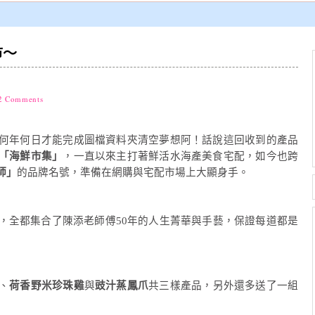
市～
2 Comments
何年何日才能完成圖檔資料夾清空夢想阿！話說這回收到的產品
「海鮮市集」
，一直以來主打著鮮活水海產美食宅配，如今也跨
師」
的品牌名號，準備在網購與宅配市場上大顯身手。
，全都集合了陳添老師傅50年的人生菁華與手藝，保證每道都是
、
荷香野米珍珠雞
與
豉汁蒸鳳爪
共三樣產品，另外還多送了一組