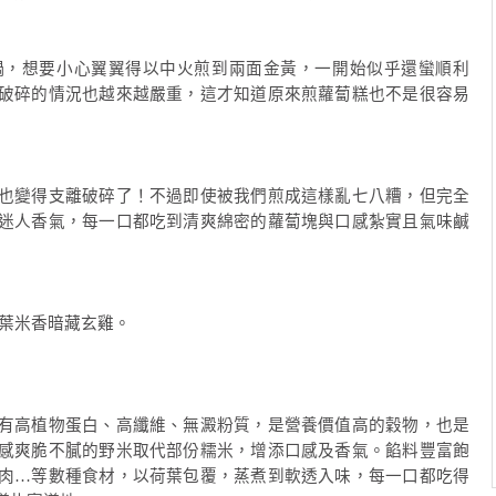
鍋，想要小心翼翼得以中火煎到兩面金黃，一開始似乎還蠻順利
破碎的情況也越來越嚴重，這才知道原來煎蘿蔔糕也不是很容易
也變得支離破碎了！不過即使被我們煎成這樣亂七八糟，但完全
迷人香氣，每一口都吃到清爽綿密的蘿蔔塊與口感紮實且氣味鹹
葉米香暗藏玄雞。
有高植物蛋白、高纖維、無澱粉質，是營養價值高的穀物，也是
感爽脆不膩的野米取代部份糯米，增添口感及香氣。餡料豐富飽
肉…等數種食材，以荷葉包覆，蒸煮到軟透入味，每一口都吃得