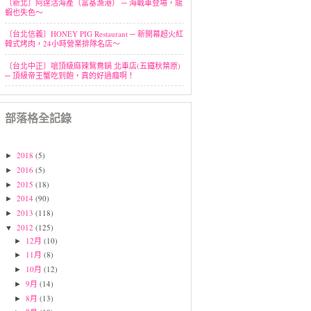
〔新北〕阿達活海產（富基漁港） ─ 海戰車登場，龍
蝦也失色～
〔台北信義〕HONEY PIG Restaurant ─ 新開幕超火紅
韓式烤肉，24小時營業排隊名店～
〔台北中正〕嗆頂級麻辣鴛鴦鍋 北車店(五鐵秋葉原)
─ 頂級帝王蟹吃到飽，真的好過癮啊！
部落格全記錄
2018
(5)
►
2016
(5)
►
2015
(18)
►
2014
(90)
►
2013
(118)
►
2012
(125)
▼
12月
(10)
►
11月
(8)
►
10月
(12)
►
9月
(14)
►
8月
(13)
►