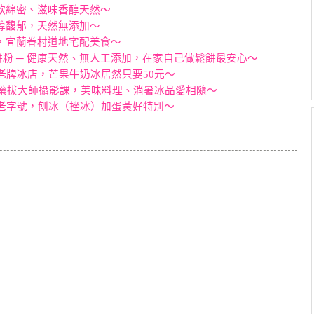
鬆軟綿密、滋味香醇天然～
濃醇馥郁，天然無添加～
味，宜蘭眷村道地宅配美食～
粉 ─ 健康天然、無人工添加，在家自己做鬆餅最安心～
年老牌冰店，芒果牛奶冰居然只要50元～
 ─ 山藥拔大師攝影課，美味料理、消暑冰品愛相隨～
統老字號，刨冰（挫冰）加蛋黃好特別～