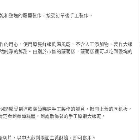
乾和整塊的蘿蔔製作，接受訂單後手工製作。
作的用心，使用原隻鮮蝦低溫風乾，不含人工添加物，製作大蝦
然純淨的鮮甜。由別於市售的蘿蔔糕，蘿蔔糕裡可以吃到整塊的
明顯感受到這款蘿蔔糕純手工製作的誠意，掀開上蓋的厚紙板，
清楚看到蘿蔔糕體，到處散佈著的手工原蝦大蝦乾。
接切片，以中火煎到兩面金黃酥脆，即可食用。