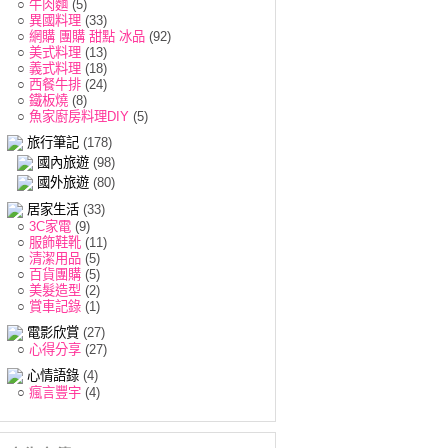
○
牛肉麵
(5)
○
異國料理
(33)
○
網購 團購 甜點 冰品
(92)
○
美式料理
(13)
○
義式料理
(18)
○
西餐牛排
(24)
○
鐵板燒
(8)
○
魚家廚房料理DIY
(5)
旅行筆記
(178)
國內旅遊
(98)
國外旅遊
(80)
居家生活
(33)
○
3C家電
(9)
○
服飾鞋靴
(11)
○
清潔用品
(5)
○
百貨團購
(5)
○
美髮造型
(2)
○
賞車記錄
(1)
電影欣賞
(27)
○
心得分享
(27)
心情語錄
(4)
○
瘋言豐宇
(4)