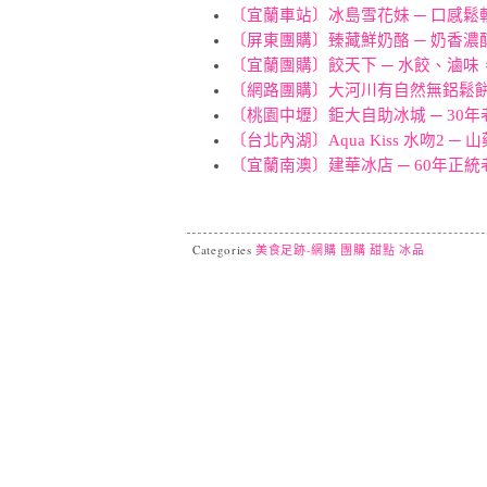
〔宜蘭車站〕冰島雪花妹 ─ 口感
〔屏東團購〕臻藏鮮奶酪 ─ 奶香
〔宜蘭團購〕餃天下 ─ 水餃、滷
〔網路團購〕大河川有自然無鋁鬆餅
〔桃園中壢〕鉅大自助冰城 ─ 30
〔台北內湖〕Aqua Kiss 水吻2
〔宜蘭南澳〕建華冰店 ─ 60年正
Categories
美食足跡-網購 團購 甜點 冰品