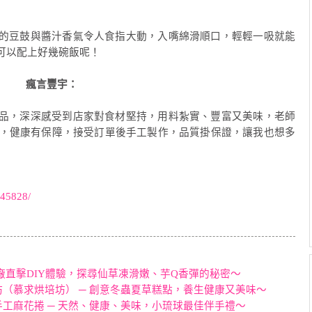
的豆鼓與醬汁香氣令人食指大動，入嘴綿滑順口，輕輕一吸就能
可以配上好幾碗飯呢！
瘋言豐宇：
品，深深感受到店家對食材堅持，用料紮實、豐富又美味，老師
加，健康有保障，接受訂單後手工製作，品質掛保證，讓我也想多
145828/
廠直擊DIY體驗，探尋仙草凍滑嫩、芋Q香彈的秘密～
坊（慕求烘培坊） ─ 創意冬蟲夏草糕點，養生健康又美味～
工麻花捲 ─ 天然、健康、美味，小琉球最佳伴手禮～