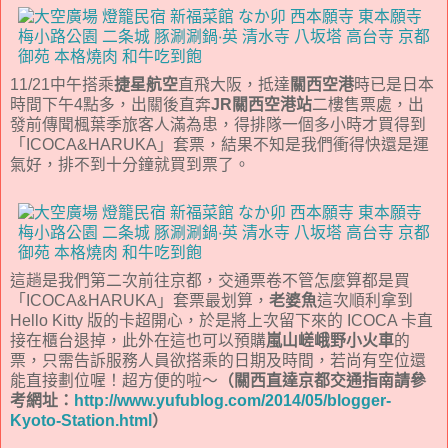
11/21中午搭乘
捷星航空
直飛大阪，抵達
關西空港
時已是日本
時間下午4點多，出關後直奔
JR關西空港站
二樓售票處，出
發前傳聞楓葉季旅客人滿為患，得排隊一個多小時才買得到
「ICOCA&HARUKA」套票，結果不知是我們衝得快還是運
氣好，排不到十分鐘就買到票了。
這趟是我們第二次前往京都，交通票卷不管怎麼算都是買
「ICOCA&HARUKA」套票最划算，
老婆魚
這次順利拿到
Hello Kitty 版的卡超開心，於是將上次留下來的 ICOCA 卡直
接在櫃台退掉，此外在這也可以預購
嵐山嵯峨野小火車
的
票，只需告訴服務人員欲搭乘的日期及時間，若尚有空位還
能直接劃位喔！超方便的啦～
（關西直達京都交通指南請參
考網址：
http://www.yufublog.com/2014/05/blogger-
Kyoto-Station.html
）