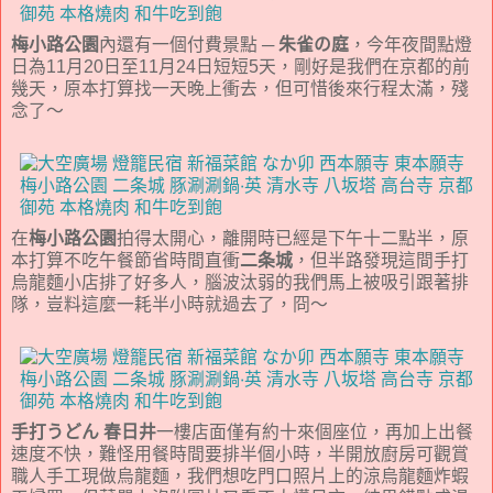
梅小路公園
內還有一個付費景點 ─
朱雀の庭
，今年夜間點燈
日為11月20日至11月24日短短5天，剛好是我們在京都的前
幾天，原本打算找一天晚上衝去，但可惜後來行程太滿，殘
念了～
在
梅小路公園
拍得太開心，離開時已經是下午十二點半，原
本打算不吃午餐節省時間直衝
二条城
，但半路發現這間手打
烏龍麵小店排了好多人，腦波汰弱的我們馬上被吸引跟著排
隊，豈料這麼一耗半小時就過去了，冏～
手打うどん 春日井
一樓店面僅有約十來個座位，再加上出餐
速度不快，難怪用餐時間要排半個小時，半開放廚房可觀賞
職人手工現做烏龍麵，我們想吃門口照片上的涼烏龍麵炸蝦