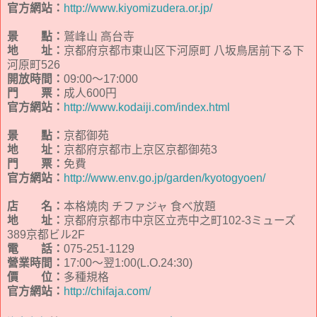
官方網站：
http://www.kiyomizudera.or.jp/
景 點：
鷲峰山 高台寺
地 址：
京都府京都市東山区下河原町 八坂鳥居前下る下
河原町526
開放時間：
09:00～17:000
門 票：
成人600円
官方網站：
http://www.kodaiji.com/index.html
景 點：
京都御苑
地 址：
京都府京都市上京区京都御苑3
門 票：
免費
官方網站：
http://www.env.go.jp/garden/kyotogyoen/
店 名：
本格燒肉 チファジャ 食べ放題
地 址：
京都府京都市中京区立売中之町102-3ミューズ
389京都ビル2F
電 話：
075-251-1129
營業時間：
17:00～翌1:00(L.O.24:30)
價 位：
多種規格
官方網站：
http://chifaja.com/