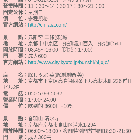
營業時間：
11：30～14：30 17：30～21：00
固定公休：
星期三
價 位：
多種規格
官方網站：
http://chifaja.com/
景 點：
元離宮 二條(条)城
地 址：
京都市中京区二条通堀川西入二条城町541
開放時間：
08:45～16:00（閉城：17:00）
門 票：
成人600円
官方網站：
http://www.city.kyoto.jp/bunshi/nijojo/
店 名：
豚しゃぶ 英(豚涮涮鍋 英)
地 址：
京都市下京区高倉通四条下ル高材木町226 前田
ビル2F
電 話：
050-5798-5682
營業時間：
17:00~24:00
價 位：
吃到飽 3600円+10%
景 點：
音羽山 清水寺
地 址：
京都府京都市東山区清水1-294
開放時間：
06:00～18:00，夜間特別開放期間18:30~21:30
門 票：
成人300円