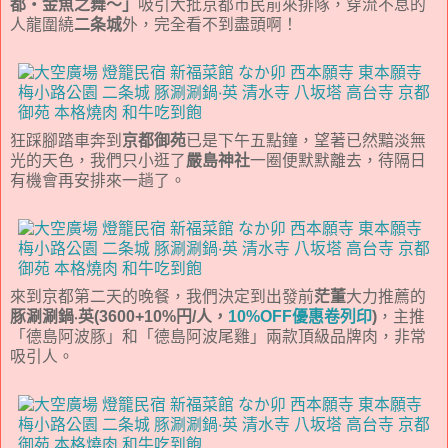
都・金魚之舞～」
吸引大批京都市民前來排隊，穿流不息的
人龍圍繞
二条城
外，完全看不到盡頭啊！
狂踩腳踏車奔到
京都御苑
已是下午五點鐘，望著已然黯淡無
光的天色，我們只小逛了
嚴島神社
一圈便默默離去，待隔日
有機會再安排來一趟了。
來到京都第二天的晚餐，我們決定到出發前
茫董
大力推薦的
豚涮涮鍋‧英(3600+10%円/人，
10%OFF優惠卷列印
)
，主推
「德島阿波豚」和「德島阿波尾雞」兩款頂級品牌肉，非常
吸引人。