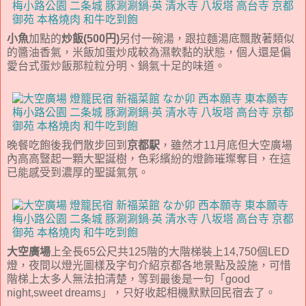
小魚
加點的
炒飯(500円)
另付一碗湯，跟拉麵湯底飄散著類似
的醬油香氣，米飯加蛋炒成較為濕軟黏的狀態，個人還是偏
愛台式蛋炒飯那粒粒分明、鍋氣十足的味道。
晚餐吃飽後我們散步回到
京都駅
，雖然才11月底但大空廣場
內高高豎起一顆大聖誕樹，色彩繽紛的燈飾璀璨奪目，在這
已能感受到濃厚的聖誕氣氛。
大空廣場
上全長65公尺共125階的大階梯裝上14,750個LED
燈，夜間以燈光圖樣及字句介紹京都各地景點及設施，可惜
階梯上太多人無法拍清楚，等到最後是一句「good
night,sweet dreams」，只好收起相機默默回民宿去了。