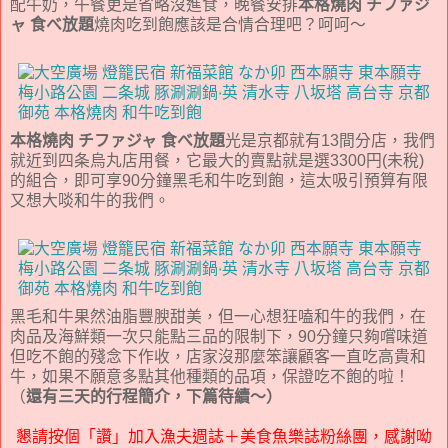
配牛奶，午餐更是省略沒進食，晚餐安排
本格燒肉 チファジ
ャ 食べ放題
燒肉吃到飽應該是合情合理吧？呵呵～
本格燒肉 チファジャ 食べ放題
光是京都就有13間分店，我們
就近到四条烏丸店用餐，它最大的賣點就是選3300円(未稅)
的組合，即可享90分鐘黑毛和牛吃到飽，這太吸引預算有限
又想大啖和牛的我們。
黑毛和牛果然油脂豐腴甜美，但一心想狂嗑和牛的我們，在
肉品及海鮮類一次只能點三品的限制下，90分鐘只夠嚐味道
但吃不飽的殘念下作收，店家沒那麼笨讓顧客一直吃高貴和
牛，如果不願意多點其他種類的品項，保證吃不飽的啦！
（
還有三天的行程簡介，下篇待續～）
懇請按個「讚」加入漁夫週誌＋美食魚樂誌粉絲團，感謝呦