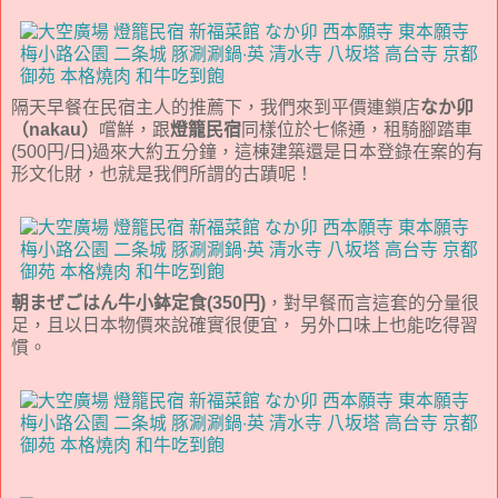
隔天早餐在民宿主人的推薦下，我們來到平價連鎖店
なか卯
（nakau）
嚐鮮，跟
燈籠民宿
同樣位於七條通，租騎腳踏車
(500円/日)過來大約五分鐘，這棟建築還是日本登錄在案的有
形文化財，也就是我們所謂的古蹟呢！
朝まぜごはん牛小鉢定食(350円)
，對早餐而言這套的分量很
足，且以日本物價來說確實很便宜， 另外口味上也能吃得習
慣。