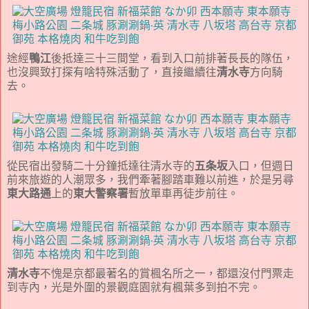
途經
鴨江
後抵達三十三間堂，看到入口前排著長長的隊伍，
也沒興致打探有啥特殊活動了，直接繼續往
清水寺
方向騎
去。
從民宿出發騎二十分鐘抵達往清水寺的
五条坂
入口，但週日
前來旅遊的人潮眾多，我們牽著腳踏車難以前進，於是另尋
東大路通
上的
東大警察署
暫放單車再徒步前往。
清水寺
不愧是京都最著名的賞楓名所之一，都還沒付門票走
到寺內，光是外圍的景觀庭園就有楓葉多到拍不完。