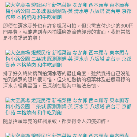
即便在
清水寺
外也有許多楓葉可拍，但只需支付少少的300円
門票費，就能進到寺內拍攝廣為流傳經典的畫面，我們當然
是不會錯過的啦！
排了好久終於擠到拍
清水寺
的最佳角度，雖然覺得自己沒能
拍到滿意的照片很可惜，但火紅熱情的楓葉林及莊嚴肅穆的
清水寺經典畫面，已深刻在腦海中無法忘懷。
隨意抬頭漂亮的紅楓景致，都美得令人如癡如醉。