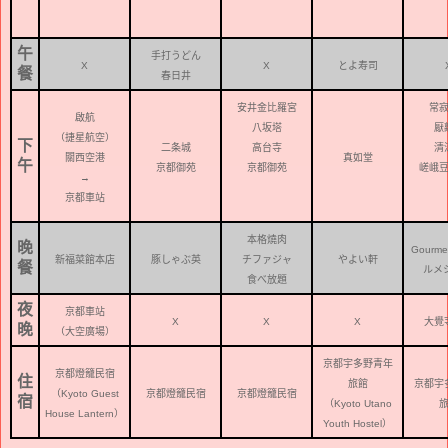
午
手打うどん
X
X
とよ寿司
餐
春日井
安井金比羅宮
常
啟航
八坂塔
厭
（捷星航空）
下
二条城
高台寺
清
關西空港
真如堂
午
京都御苑
京都御苑
嵯峨
→
京都車站
本格燒肉
晚
Gourmet
新福菜館本店
豚しゃぶ英
チファジャ
やよい軒
餐
ルメ
食べ放題
夜
京都車站
X
X
X
大覺
晚
（大空廣場）
京都宇多野青年
京都燈籠民宿
住
旅館
京都宇
（Kyoto Guest
京都燈籠民宿
京都燈籠民宿
宿
（Kyoto Utano
House Lantern）
Youth Hostel）