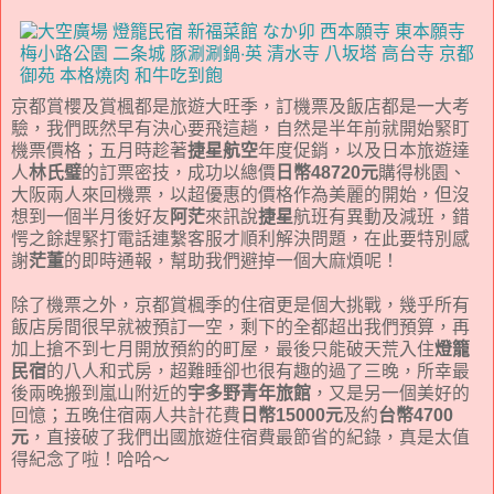
京都賞櫻及賞楓都是旅遊大旺季，訂機票及飯店都是一大考
驗，我們既然早有決心要飛這趟，自然是半年前就開始緊盯
機票價格；五月時趁著
捷星航空
年度促銷，以及日本旅遊達
人
林氏璧
的訂票密技，成功以總價
日幣48720元
購得桃園、
大阪兩人來回機票，以超優惠的價格作為美麗的開始，但沒
想到一個半月後好友
阿茫
來訊說
捷星
航班有異動及減班，錯
愕之餘趕緊打電話連繫客服才順利解決問題，在此要特別感
謝
茫董
的即時通報，幫助我們避掉一個大麻煩呢！
除了機票之外，京都賞楓季的住宿更是個大挑戰，幾乎所有
飯店房間很早就被預訂一空，剩下的全都超出我們預算，再
加上搶不到七月開放預約的町屋，最後只能破天荒入住
燈籠
民宿
的八人和式房，超難睡卻也很有趣的過了三晚，所幸最
後兩晚搬到嵐山附近的
宇多野青年旅館
，又是另一個美好的
回憶；五晚住宿兩人共計花費
日幣15000元
及約
台幣4700
元
，直接破了我們出國旅遊住宿費最節省的紀錄，真是太值
得紀念了啦！哈哈～