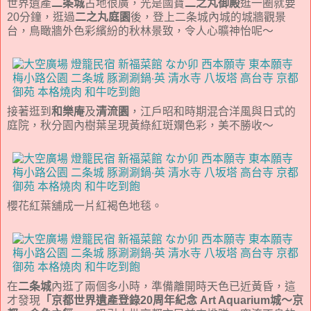
世界遺產
二条城
占地很廣，光是國寶
二之丸御殿
逛一圈就要
20分鐘，逛過
二之丸庭園
後，登上二条城內城的城牆觀景
台，鳥瞰牆外色彩繽紛的秋林景致，令人心曠神怡呢～
接著逛到
和樂庵
及
清流園
，江戶昭和時期混合洋風與日式的
庭院，秋分園內樹葉呈現黃綠紅斑斕色彩，美不勝收～
櫻花紅葉舖成一片紅褐色地毯。
在
二条城
內逛了兩個多小時，準備離開時天色已近黃昏，這
才發現
「京都世界遺產登錄20周年紀念 Art Aquarium城～京