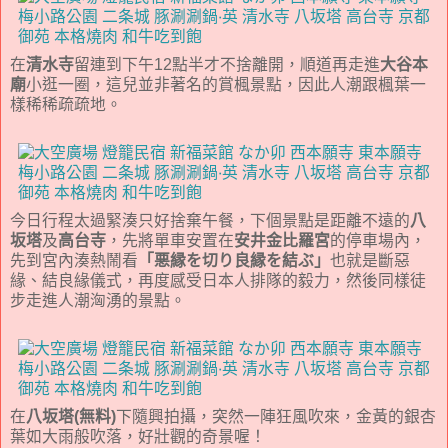
在
清水寺
留連到下午12點半才不捨離開，順道再走進
大谷本
廟
小逛一圈，這兒並非著名的賞楓景點，因此人潮跟楓葉一
樣稀稀疏疏地。
今日行程太過緊湊只好捨棄午餐，下個景點是距離不遠的
八
坂塔
及
高台寺
，先將單車安置在
安井金比羅宮
的停車場內，
先到宮內湊熱鬧看
「悪縁を切り良縁を結ぶ」
也就是斷惡
緣、結良緣儀式，再度感受日本人排隊的毅力，然後同樣徒
步走進人潮洶湧的景點。
在
八坂塔(無料)
下隨興拍攝，突然一陣狂風吹來，金黃的銀杏
葉如大雨般吹落，好壯觀的奇景喔！