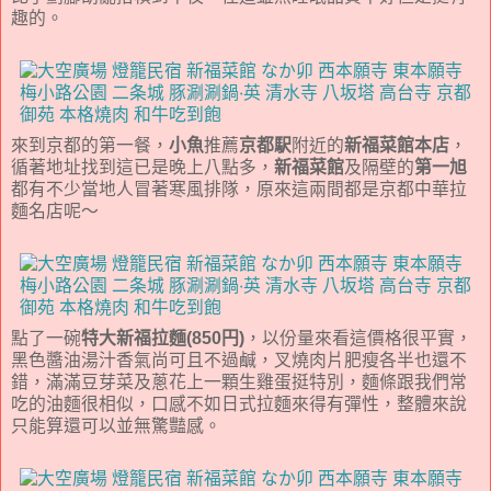
趣的。
來到京都的第一餐，
小魚
推薦
京都駅
附近的
新福菜館本店
，
循著地址找到這已是晚上八點多，
新福菜館
及隔壁的
第一旭
都有不少當地人冒著寒風排隊，原來這兩間都是京都中華拉
麵名店呢～
點了一碗
特大新福拉麵(850円)
，以份量來看這價格很平實，
黑色醬油湯汁香氣尚可且不過鹹，叉燒肉片肥瘦各半也還不
錯，滿滿豆芽菜及蔥花上一顆生雞蛋挺特別，麵條跟我們常
吃的油麵很相似，口感不如日式拉麵來得有彈性，整體來說
只能算還可以並無驚豔感。