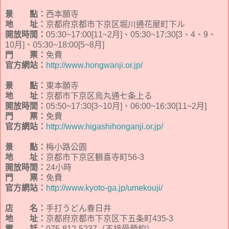
景 點：
西本願寺
地 址：
京都府京都市下京区堀川通花屋町下ル
開放時間：
05:30~17:00[11~2月]、05:30~17:30[3、4、9、
10月]、05:30~18:00[5~8月]
門 票：
免費
官方網站：
http://www.hongwanji.or.jp/
景 點：
東本願寺
地 址：
京都市下京区烏丸通七条上る
開放時間：
05:50~17:30[3~10月]、06:00~16:30[11~2月]
門 票：
免費
官方網站：
http://www.higashihonganji.or.jp/
景 點：
梅小路公園
地 址：
京都市下京区観喜寺町56-3
開放時間：
24小時
門 票：
免費
官方網站：
http://www.kyoto-ga.jp/umekouji/
店 名：
手打うどん春日井
地 址：
京都府京都市下京区下五条町435-3
電 話：
075-812-5237（不接受預約）