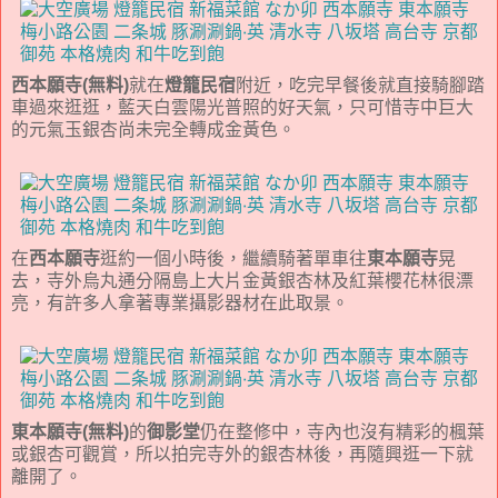
西本願寺(無料)
就在
燈籠民宿
附近，吃完早餐後就直接騎腳踏
車過來逛逛，藍天白雲陽光普照的好天氣，只可惜寺中巨大
的元氣玉銀杏尚未完全轉成金黃色。
在
西本願寺
逛約一個小時後，繼續騎著單車往
東本願寺
晃
去，寺外烏丸通分隔島上大片金黃銀杏林及紅葉櫻花林很漂
亮，有許多人拿著專業攝影器材在此取景。
東本願寺(無料)
的
御影堂
仍在整修中，寺內也沒有精彩的楓葉
或銀杏可觀賞，所以拍完寺外的銀杏林後，再隨興逛一下就
離開了。