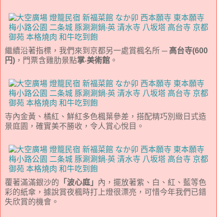
繼續沿著指標，我們來到京都另一處賞楓名所 ─
高台寺(600
円)
，門票含雞肋景點
掌‧美術館
。
寺內金黃、橘紅、鮮紅多色楓葉參差，搭配精巧別緻日式造
景庭園，確實美不勝收，令人賞心悅目。
覆著滿滿銀沙的
「波心庭」
內，擺放著紫、白、紅、藍等色
彩的紙傘，據說賞夜楓時打上燈很漂亮，可惜今年我們已錯
失欣賞的機會。