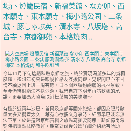
場)、燈籠民宿、新福菜館、なか卯、西
本願寺、東本願寺、梅小路公園、二条
城、豚しゃぶ英、清水寺、八坂塔、高
台寺、京都御苑、本格燒肉...
今年11月下旬這趟秋遊京都之旅，終於實現渴望多年的賞楓
夙願，遙想年初只是跟幾位格友互揪同遊，晃眼間已心不甘
情不願返回上班一周有餘，日本關西繽紛絢麗的楓林景致，
至今仍徘徊腦海不捨消逝，我暗自許下明年再訪秋楓的承
諾，更要加碼大啖烏取港松葉蟹的美味啦～
有鑑於近兩年沙巴、首爾及京都等國外旅遊，都因為照片數
量太多又擱置太久，等有心欲撰文分享時，細節早已淡忘無
法下筆，於是這趟京都賞楓之旅先寫扼要簡序，趁記憶尚深
刻時把重點概略敘述，期望對爾後分篇詳細介紹能有所助