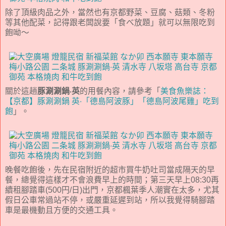
除了頂級肉品之外，當然也有京都野菜、豆腐、菇類、冬粉
等其他配菜，記得跟老闆說要「食べ放題」就可以無限吃到
飽呦～
關於這趟
豚涮涮鍋‧英
的用餐內容，請參考「
美食魚樂誌：
【京都】豚涮涮鍋 英‧「德島阿波豚」「德島阿波尾雞」吃到
飽
」。
晚餐吃飽後，先在民宿附近的超市買牛奶吐司當成隔天的早
餐，總覺得這樣才不會浪費早上的時間；第三天早上08:30再
續租腳踏車(500円/日)出門，京都楓葉季人潮實在太多，尤其
假日公車常過站不停，或嚴重延遲到站，所以我覺得騎腳踏
車是最機動且方便的交通工具。