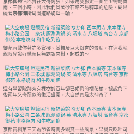
京都御苑
佔地實在大得誇張，如果用雙腳走一圈至少需耗費
兩、三個小時，因此我們冒著砂石路不易騎車的危險，硬是
繞著
京都御所
周圍道路騎逛一輪。
御苑內散佈著許多賞櫻、賞楓及巨大銀杏的景點，在這我就
親眼見識好幾顆巨無霸銀杏樹，超威的～
還有學習院跡旁有棵樹齡百年卻已傾倒的櫻花樹，據說倒下
後兩年又奇蹟似的復活盛開，大自然真是太神奇了！
京都賞楓第三天為節省時間多觀賞一些風景，早餐只吃吐司