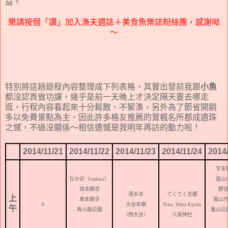
益。
懇請按個「讚」加入漁夫週誌＋美食魚樂誌粉絲團，感謝呦
～
特別將這趟遊程內容整理成下列表格，其實出發前我跟
小魚
都沒認真做功課，幾乎是前一天晚上才決定隔天要去哪走
逛，行程內容看起來十分鬆散、不緊湊，另外為了節省開銷
多以免費景點為主，因此許多格友推薦的賞楓名所都成遺珠
之憾，不過沒關係～相信遺憾是我明年再訪的動力啦！
2014/11/21
2014/11/22
2014/11/23
2014/11/24
2014
宇多
なか卯（nakau）
嵐山
西本願寺
野
清水寺
てくてく京都
上
東本願寺
嵐山
X
大谷本廟
Teku Teku Kyoto
午
梅小路公園
亀山公
（西大谷）
八坂神社