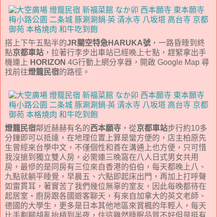
搭上下午五點半的
JR關空特急HARUKA號
，一路昏睡到終
點
京都車站
，拉著行李步出車站已經晚上七點，趕緊拿出手
機連上
HORIZON
4G行動上網分享器，開啟 Google Map 尋
找前往
燈籠民宿
的路徑。
燈籠民宿
鄰近赫赫有名的
西本願寺
，從
京都車站
步行約10多
分鐘即可以抵達，在地理位置上算是蠻方便的，店主柏原先
生曾經來台學中文，不僅個性和善在溝通上也方便，只可惜
我沒搶到獨立雙人房，必需連三晚窩在八人日式男女共用
房，最慘的是同房有三位來自香港的伯伯，每天都晚上八、
九點就躺平睡覺，早晨五、六點即起床出門，再加上打呼聲
如雷貫耳，著實苦了我們幾位無辜的室友，因此每晚都待在
起居室・廚房跟各國遊客聊天，有來自加拿大的英文老師、
德國的大學生，更多是日本其他地區來賞楓的年輕人，每天
比手劃腳胡亂抬槓到半夜，住這雖然睡眠品質不好但是挺有