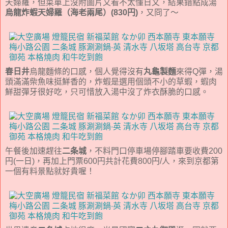
天婦羅，但菜單上沒附圖片又看不太懂日文，結果錯點成湯
烏龍炸蝦天婦羅（海老兩尾）(830円)
，又冏了～
春日井
烏龍麵條的口感，個人覺得沒有
丸龜製麵
來得Q彈，湯
頭滿滿柴魚味挺鮮香的，炸蝦是選用個頭不小的草蝦，蝦肉
鮮甜彈牙很好吃，只可惜放入湯中沒了炸衣酥脆的口感。
午餐後加速趕往
二条城
，不料門口停車場停腳踏車要收費200
円(一日)，再加上門票600円共計花費800円/人，來到京都第
一個有料景點就好貴喔！