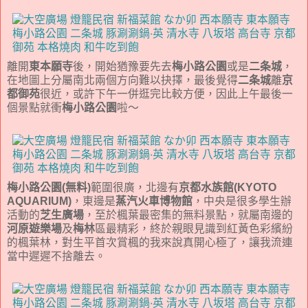
離開
東本願寺
後，開始猶豫要先去
梅小路公園
或是
二条城
，
在地圖上分屬南北兩個方向難以抉擇，最後覺得
二条城
離
京
都御苑
很近，或許下午一併逛完比較方便，因此上午最後一
個景點就衝
梅小路公園
啦～
梅小路公園(無料)
範圍很廣，北邊有
京都水族館(KYOTO
AQUARIUM)
，東邊是
蒸汽火車博物館
，中央是很多學生辦
活動的
芝生廣場
，至於楓葉最密集的無料景點，就屬南邊的
河原遊樂場
及
梅林
區最精彩，終於親眼見識到紅黃色彩繽紛
的楓葉林，對生平首次賞楓的我來說真開心極了，讓我流連
當中遲遲不捨離去。