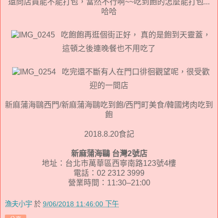
還問店員能不能打包，當然不行啊~~吃到飽的怎麼能打包...
哈哈
吃飽飽再逛個街正好， 真的是飽到天靈蓋，
這頓之後連晚餐也不用吃了
吃完還不斷有人在門口徘徊觀望呢，很受歡
迎的一間店
新麻蒲海鷗西門/新麻蒲海鷗吃到飽/西門町美食/韓國烤肉吃到
飽
2018.8.20食記
新麻蒲海鷗 台灣2號店
地址：台北市萬華區西寧南路123號4樓
電話：02 2312 3999
營業時間：11:30–21:00
漁夫小宇
於
9/06/2018 11:46:00 下午