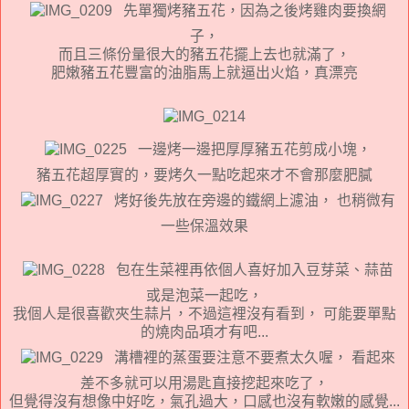
先單獨烤豬五花，因為之後烤雞肉要換網
子，
而且三條份量很大的豬五花擺上去也就滿了，
肥嫩豬五花豐富的油脂馬上就逼出火焰，真漂亮
一邊烤一邊把厚厚豬五花剪成小塊，
豬五花超厚實的，要烤久一點吃起來才不會那麼肥膩
烤好後先放在旁邊的鐵網上濾油， 也稍微有
一些保溫效果
包在生菜裡再依個人喜好加入豆芽菜、蒜苗
或是泡菜一起吃，
我個人是很喜歡夾生蒜片，不過這裡沒有看到， 可能要單點
的燒肉品項才有吧...
溝槽裡的蒸蛋要注意不要煮太久喔， 看起來
差不多就可以用湯匙直接挖起來吃了，
但覺得沒有想像中好吃，氣孔過大，口感也沒有軟嫩的感覺...