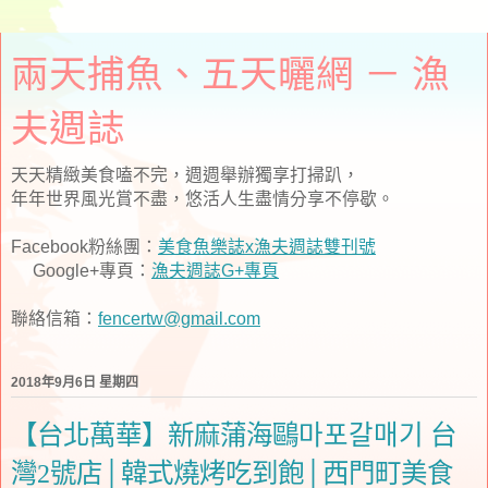
兩天捕魚、五天曬網 － 漁
夫週誌
天天精緻美食嗑不完，週週舉辦獨享打掃趴，
年年世界風光賞不盡，悠活人生盡情分享不停歇。
Facebook粉絲團：
美食魚樂誌x漁夫週誌雙刊號
Google+專頁：
漁夫週誌G+專頁
聯絡信箱：
fencertw@gmail.com
2018年9月6日 星期四
【台北萬華】新麻蒲海鷗마포갈매기 台
灣2號店│韓式燒烤吃到飽│西門町美食