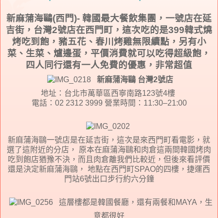
新麻蒲海鷗(西門)- 韓國最大餐飲集團，一號店在延
吉街，台灣2號店在西門町，這次吃的是399韓式燒
烤吃到飽，豬五花、春川烤雞無限續點，另有小
菜、生菜、爐邊蛋，平價消費就可以吃得超級飽，
四人同行還有一人免費的優惠，非常超值
新麻蒲海鷗 台灣2號店
地址：台北市萬華區西寧南路123號4樓
電話：02 2312 3999 營業時間：11:30–21:00
新麻蒲海鷗一號店是在延吉街，這次是來西門町看電影，就
選了這附近的分店， 原本在麻蒲海鷗和肉倉這兩間韓國烤肉
吃到飽店猶豫不決，而且肉倉離我們比較近，但後來看評價
還是決定新麻蒲海鷗， 地點在西門町SPAO的四樓，捷運西
門站6號出口步行約六分鐘
這層樓都是韓國餐廳，還有兩餐和MAYA，生
意都很好