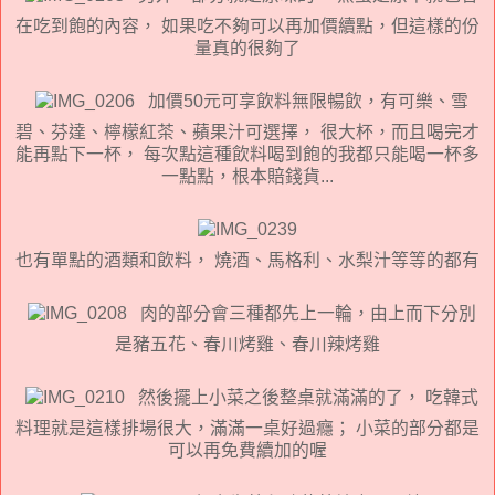
在吃到飽的內容， 如果吃不夠可以再加價續點，但這樣的份
量真的很夠了
加價50元可享飲料無限暢飲，有可樂、雪
碧、芬達、檸檬紅茶、蘋果汁可選擇， 很大杯，而且喝完才
能再點下一杯， 每次點這種飲料喝到飽的我都只能喝一杯多
一點點，根本賠錢貨...
也有單點的酒類和飲料， 燒酒、馬格利、水梨汁等等的都有
肉的部分會三種都先上一輪，由上而下分別
是豬五花、春川烤雞、春川辣烤雞
然後擺上小菜之後整桌就滿滿的了， 吃韓式
料理就是這樣排場很大，滿滿一桌好過癮； 小菜的部分都是
可以再免費續加的喔