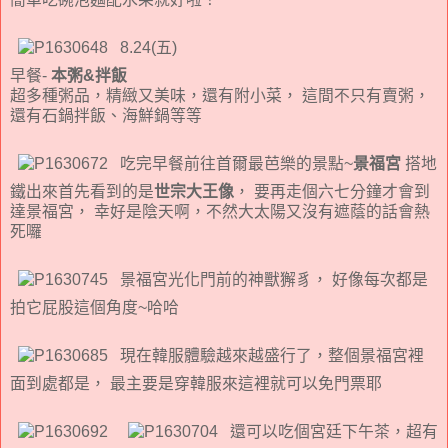
8.24(五)
早餐-
本粥&拌飯
超多種粥品，精緻又美味，還有附小菜， 這間不只有賣粥，
還有石鍋拌飯、海鮮鍋等等
吃完早餐前往首爾最芭樂的景點~
景福宮
搭地
鐵出來首先看到的是
世宗大王像
， 要再走個六七分鐘才會到
達景福宮， 幸好是陰天啊，不然大太陽又沒有遮蔭的話會熱
死囉
景福宮光化門前的神獸獬豸， 好像每次都是
拍它屁股這個角度~哈哈
現在韓服體驗越來越盛行了，整個景福宮裡
面到處都是， 最主要是穿韓服來這裡就可以免門票耶
還可以吃個宮廷下午茶，超有