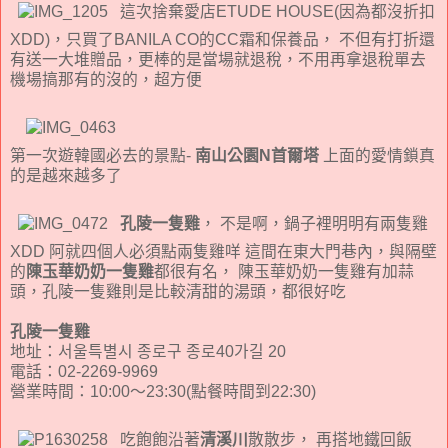
這次捨棄愛店ETUDE HOUSE(因為都沒折扣
XDD)，只買了BANILA CO的CC霜和保養品， 不但有打折還
有送一大堆贈品，更棒的是當場就退稅，不用再拿退稅單去
機場搞那有的沒的，超方便
第一次遊韓國必去的景點-
南山公園N首爾塔
上面的愛情鎖真
的是越來越多了
孔陵一隻雞
， 不是啊，鍋子裡明明有兩隻雞
XDD 阿就四個人必須點兩隻雞咩 這間在東大門巷內，與隔壁
的
陳玉華奶奶一隻雞
都很有名， 陳玉華奶奶一隻雞有加蒜
頭，孔陵一隻雞則是比較清甜的湯頭，都很好吃
孔陵一隻雞
地址：서울특별시 종로구 종로40가길 20
電話：02-2269-9969
營業時間：10:00～23:30(點餐時間到22:30)
吃飽飽沿著
清溪川
散散步， 再搭地鐵回飯