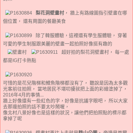
梨花洞壁畫村
， 牆上有路線圖指引壁畫在哪
個位置， 還有周圍的餐廳美食
除了韓服體驗，這裡還有學生服體驗， 穿著
可愛的學生制服跟美麗的壁畫一起拍照好像挺有趣的
超好拍的梨花洞壁畫村， 每一處
都是IG打卡熱點
可惜的是花兒階梯和鯉魚階梯都沒有了， 聽說是因為太多觀
光客前往拍照， 當地居民不堪叨擾就把上面的彩繪塗掉了，
2016年4月的事情...
牆上好像還有一些紅色的字，好像是抗議字眼吧， 所以大家
去那邊拍照的話不要太吵鬧喔，
像北村八景好像也是這樣的狀況，讓他們把拍照點的標示都
拿掉了呢
壁畫村再往上走就是
駱山公園
， 旁邊是首爾