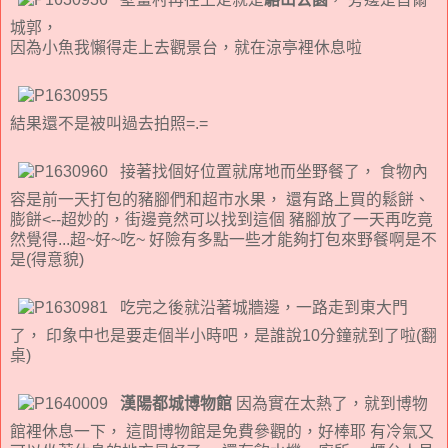
城郭，
因為小魚我懶得走上去觀景台，就在涼亭裡休息啦
結果還不是被叫過去拍照=.=
接著找個好位置就席地而坐野餐了， 食物內
容是前一天打包的豬腳們和超市水果， 還有路上買的鬆餅、
膨餅<--超妙的，街邊竟然可以找到這個 豬腳放了一天再吃竟
然覺得...超~好~吃~ 好險有多點一些才能夠打包來野餐啊是不
是(得意貌)
吃完之後就沿著城牆邊，一路走到東大門
了， 印象中也是要走個半小時吧，是誰說10分鐘就到了啦(翻
桌)
漢陽都城博物館
因為實在太熱了，就到博物
館裡休息一下， 這間博物館是免費參觀的，好棒耶 有冷氣又