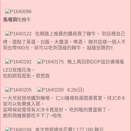
馬場洞
吃韓牛
在網路上推薦的攤商買了韓牛， 到店裡自己
烤，還點了蒸蛋、白飯、大醬湯、啤酒， 總共這樣一個人不
到台幣900元，就可以吃到頂級的韓牛， 超級划算的!!
晚上再回到DDP設計廣場看
LED玫瑰花海，
拍拍照逛逛街，很悠哉
8.26(日)
一大早就搭地鐵到機場， 仁川機場有兩間貴賓室，持JCB卡
就可以免費進入耶，
這時候就覺得有JCB卡真是好， 吃的喝的豐富極了，
飽到飛機餐都吃不下了~哈哈
本次旅遊總共花費1,177,180 韓元