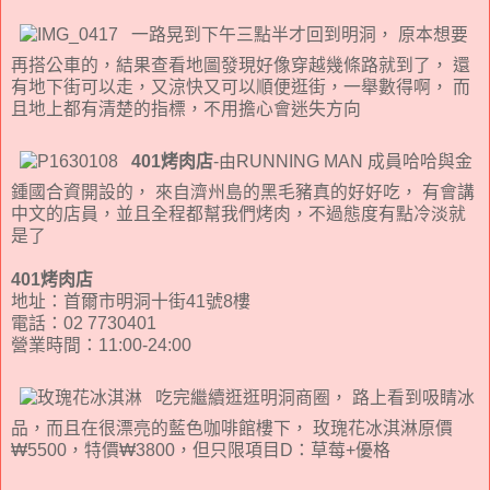
一路晃到下午三點半才回到明洞， 原本想要
再搭公車的，結果查看地圖發現好像穿越幾條路就到了， 還
有地下街可以走，又涼快又可以順便逛街，一舉數得啊， 而
且地上都有清楚的指標，不用擔心會迷失方向
401烤肉店
-由RUNNING MAN 成員哈哈與金
鍾國合資開設的， 來自濟州島的黑毛豬真的好好吃， 有會講
中文的店員，並且全程都幫我們烤肉，不過態度有點冷淡就
是了
401烤肉店
地址：首爾市明洞十街41號8樓
電話：02 7730401
營業時間：11:00-24:00
吃完繼續逛逛明洞商圈， 路上看到吸睛冰
品，而且在很漂亮的藍色咖啡館樓下， 玫瑰花冰淇淋原價
₩5500，特價₩3800，但只限項目D：草莓+優格