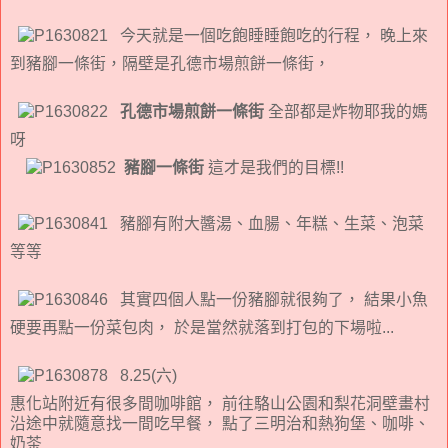
今天就是一個吃飽睡睡飽吃的行程， 晚上來
到豬腳一條街，隔壁是孔德市場煎餅一條街，
孔德市場煎餅一條街
全部都是炸物耶我的媽
呀
豬腳一條街
這才是我們的目標!!
豬腳有附大醬湯、血腸、年糕、生菜、泡菜
等等
其實四個人點一份豬腳就很夠了， 結果小魚
硬要再點一份菜包肉， 於是當然就落到打包的下場啦...
8.25(六)
惠化站附近有很多間咖啡館， 前往駱山公園和梨花洞壁畫村
沿途中就隨意找一間吃早餐， 點了三明治和熱狗堡、咖啡、
奶茶