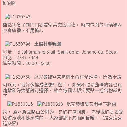
fu的啊
整點別忘了到門口觀看衛兵交接典禮， 時間快到的時候場內
也會廣播，不用擔心
土俗村參雞湯
地址： 5 Jahamun-ro 5-gil, Sajik-dong, Jongno-gu, Seoul
電話：2737-7444
營業時間：10:00–22:00
逛完景福宮來吃個土俗村參雞湯， 因為走路
可以到，就好像變成套裝行程了， 如果不吃參雞湯的話也有
烤雞和海鮮蔥餅可選擇， 總之每個人規定要點一道食物就對
了
吃完參雞湯又開始下起雨
來， 原本想去駱山公園的，只好打道回府， 然後說好要去飯
店游泳池和健身房的， 大家卻都不約而同昏睡了...(是有沒有
這麼累)