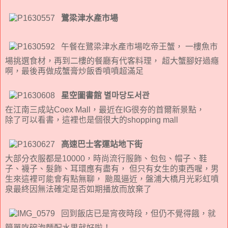
鷺梁津水產市場
午餐在鷺梁津水產市場吃帝王蟹， 一樓魚市
場挑選食材，再到二樓的餐廳有代客料理， 超大蟹腳好過癮
啊，最後再做成蟹膏炒飯香噴噴超滿足
星空圖書館 별마당도서관
在江南三成站Coex Mall，最近在IG很夯的首爾新景點，
除了可以看書，這裡也是個很大的shopping mall
高速巴士客運站地下街
大部分衣服都是10000，時尚流行服飾、包包、帽子、鞋
子、襪子、髮飾、耳環應有盡有， 但只有女生的東西喔，男
生來這裡可能會有點無聊， 颱風逼近，盤浦大橋月光彩虹噴
泉最終因無法確定是否如期播放而放棄了
回到飯店已是宵夜時段，但仍不覺得餓，就
簡單吃碗泡麵配水果就好啦！