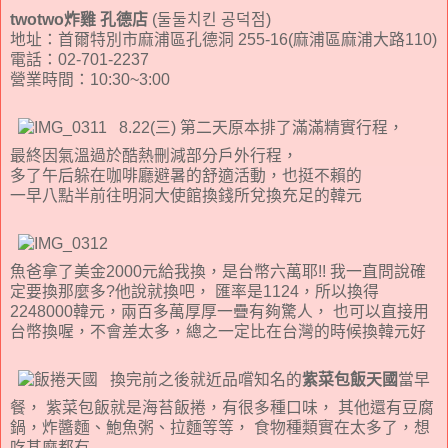
twotwo炸雞 孔德店
(둘둘치킨 공덕점)
地址：首爾特別市麻浦區孔德洞 255-16(麻浦區麻浦大路110)
電話：02-701-2237
營業時間：10:30~3:00
8.22(三) 第二天原本排了滿滿精實行程，
最終因氣溫過於酷熱刪減部分戶外行程，
多了午后躲在咖啡廳避暑的舒適活動，也挺不賴的
一早八點半前往明洞大使館換錢所兌換充足的韓元
魚爸拿了美金2000元給我換，是台幣六萬耶!! 我一直問說確
定要換那麼多?他說就換吧， 匯率是1124，所以換得
2248000韓元，兩百多萬厚厚一疊有夠驚人， 也可以直接用
台幣換喔，不會差太多，總之一定比在台灣的時候換韓元好
換完前之後就近品嚐知名的
紫菜包飯天國
當早
餐， 紫菜包飯就是海苔飯捲，有很多種口味， 其他還有豆腐
鍋，炸醬麵、鮑魚粥、拉麵等等， 食物種類實在太多了，想
吃甚麼都有