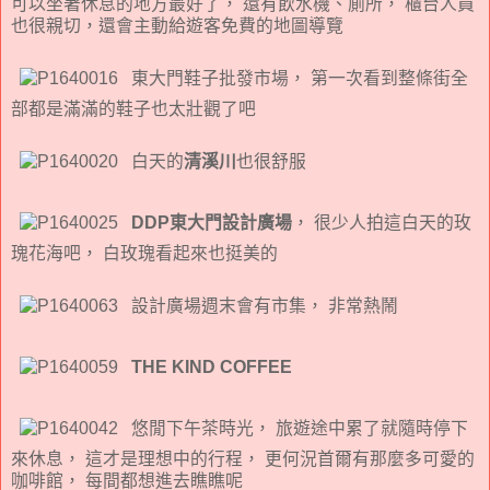
可以坐著休息的地方最好了， 還有飲水機、廁所， 櫃台人員
也很親切，還會主動給遊客免費的地圖導覽
東大門鞋子批發市場， 第一次看到整條街全
部都是滿滿的鞋子也太壯觀了吧
白天的
清溪川
也很舒服
DDP東大門設計廣場
， 很少人拍這白天的玫
瑰花海吧， 白玫瑰看起來也挺美的
設計廣場週末會有市集， 非常熱鬧
THE KIND COFFEE
悠閒下午茶時光， 旅遊途中累了就隨時停下
來休息， 這才是理想中的行程， 更何況首爾有那麼多可愛的
咖啡館， 每間都想進去瞧瞧呢