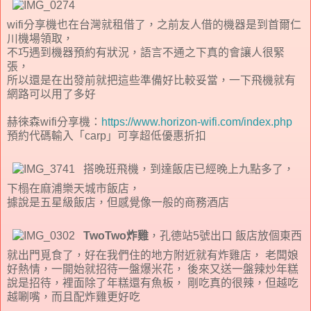
wifi分享機也在台灣就租借了，之前友人借的機器是到首爾仁
川機場領取，
不巧遇到機器預約有狀況，語言不通之下真的會讓人很緊
張，
所以還是在出發前就把這些準備好比較妥當，一下飛機就有
網路可以用了多好
赫徠森wifi分享機：
https://www.horizon-wifi.com/index.php
預約代碼輸入「carp」可享超低優惠折扣
搭晚班飛機，到達飯店已經晚上九點多了，
下榻在麻浦樂天城市飯店，
據說是五星級飯店，但感覺像一般的商務酒店
TwoTwo炸雞
，孔德站5號出口 飯店放個東西
就出門覓食了，好在我們住的地方附近就有炸雞店， 老闆娘
好熱情，一開始就招待一盤爆米花， 後來又送一盤辣炒年糕
說是招待，裡面除了年糕還有魚板， 剛吃真的很辣，但越吃
越唰嘴，而且配炸雞更好吃