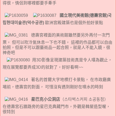
得很，情侶到哪裡都要手牽手
國立現代美術館(德壽宮館)국
립현대미술관(덕수궁관)
歐洲宮殿建築也是個外拍好景點
德壽宮裡面的美術館雖然要另外再付一次門
票， 但可以吹冷氣休息一下也不錯， 這裡的作品都可以自由
拍照，但是不可以跟藝術品一起合照，就是人不能入鏡，很
神奇吧
用3D影像呈現建築技術真是令人嘆為觀止，
現在展覽都要弄成3D的就對了，好好看啊~~
著名的首爾大字地標打卡景點， 在市政廳廣
場前，德壽宮的對面， 可惜沒有遇到剛好在噴水的時刻
星巴克小公洞店
（스타벅스커피 소공동점）
在德壽宮石牆路旁的星巴克典藏門市，外觀是韓屋造型喔，
很特別