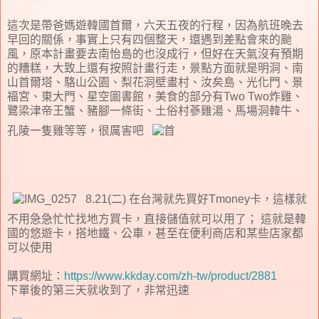
這次是帶爸媽遊韓國首爾，六天五夜的行程，因為航班晚去
早回的關係，事實上只有四個整天，還遇到差點會來的颱
風，原本計畫要去南怡島的也沒成行，但好在天氣沒有預期
的糟糕，大致上還有按照計畫行走，景點方面就是明洞、南
山首爾塔、駱山公園、梨花洞壁畫村、汝矣島、光化門、景
福宮、東大門、星空圖書館，美食的部分有Two Two炸雞、
鷺梁津帝王蟹、豬腳一條街、土俗村蔘雞湯、馬場洞韓牛、
孔陵一隻雞等等，很厲害吧
8.21(二) 在台灣就先買好Tmoney卡，這樣就
不用急急忙忙找地方買卡，直接儲值就可以用了； 這就是韓
國的悠遊卡，搭地鐵、公車，甚至在便利商店和某些店家都
可以使用
購買網址：
https://www.kkday.com/zh-tw/product/2881
下單後的第三天就收到了，非常迅速