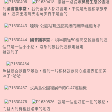
接著一路從
汝矣島生態公園
逛
到
國會議事堂
， 我們全家人都好會走，不愧是馬拉松家族來
著， 這次出遊每天兩萬步真不是蓋的
哇嗚~公園裡有這麼高級的無障礙廁所耶
國會議事堂
， 稍早前從50樓高空餐廳看到這
個只是一個小小點， 沒想到被我們這樣走著走
著就到了!!
魚爸最喜歡自然景觀，看到一片松林就很開心跑進去拍網美
照了~哈哈
汝矣島公園裡展示的C-47運輸機
就是一個亂好拍一把的景點，
而且大到有租腳踏車的地方