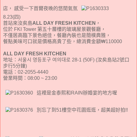
店， 感受一下首爾夜晚的悠閒氣氛
8.23(四)
首站來汝矣島
ALL DAY FRESH KITCHEN
，
位於 FKI Tower 第五十層樓的玻璃屋景觀餐廳，
不僅居高臨下景色絕佳，餐廳內裝也是簡樸典雅，
餐點美味可口就是價格高貴了些，總消費金額₩110000
ALL DAY FRESH KITCHEN
地址：서울시 영등포구 여의대로 28-1 (50F) (汝矣島站2號口
步行5分鐘)
電話：02-2055-4440
營業時間：08:00 ~ 23:00
這裡是金泰熙和RAIN辦婚宴的地方喔
別忘了到51樓空中花園逛逛，超美超好拍!!