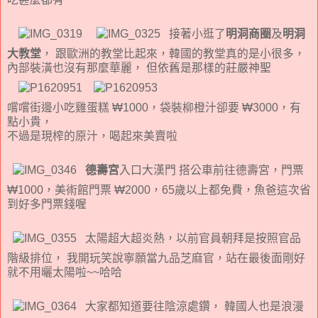
接著小逛了
明洞商圈
及
明洞
大教堂
， 跟歐洲的教堂比起來，韓國的教堂真的是小很多，
內部裝潢也沒有那麼華麗， 但依舊是那樣的莊嚴神聖
嚐嚐街邊小吃雞蛋糕 ₩1000，袋裝柳橙汁卻要 ₩3000，有
點小貴，
不過是現榨的原汁，喝起來美賣啦
德壽宮
入口大漢門 搭公車前往德壽宮，門票
₩1000，美術館門票 ₩2000，65歲以上都免費，魚爸這次省
到好多門票錢喔
太陽超大超炎熱，以前官員朝拜是按照官品
階級排位， 我開玩笑說寧願當九品芝麻官，站在最後面剛好
就不用曬太陽啦~~哈哈
大家都知道要往陰涼處鑽， 韓國人也是浪漫