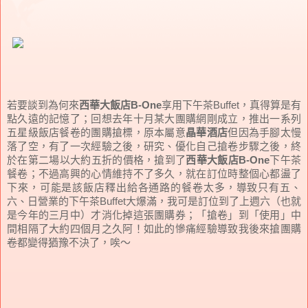
若要談到為何來
西華大飯店B-One
享用下午茶Buffet，真得算是有
點久遠的記憶了；回想去年十月某大團購網剛成立，推出一系列
五星級飯店餐卷的團購搶標，原本屬意
晶華酒店
但因為手腳太慢
落了空，有了一次經驗之後，研究、優化自己搶卷步驟之後，終
於在第二場以大約五折的價格，搶到了
西華大飯店B-One
下午茶
餐卷；不過高興的心情維持不了多久，就在訂位時整個心都盪了
下來，可能是該飯店釋出給各通路的餐卷太多，導致只有五、
六、日營業的下午茶Buffet大爆滿，我可是訂位到了上週六（也就
是今年的三月中）才消化掉這張團購券；「搶卷」到「使用」中
間相隔了大約四個月之久阿！如此的慘痛經驗導致我後來搶團購
卷都變得猶豫不決了，唉～