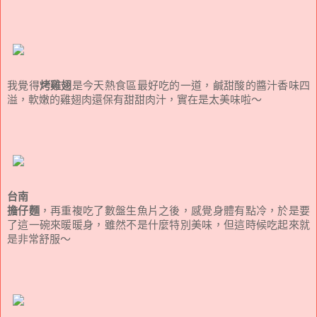
我覺得
烤雞翅
是今天熱食區最好吃的一道，鹹甜酸的醬汁香味四
溢，軟嫩的雞翅肉還保有甜甜肉汁，實在是太美味啦～
台南
擔仔麵
，再重複吃了數盤生魚片之後，感覺身體有點冷，於是要
了這一碗來暖暖身，雖然不是什麼特別美味，但這時候吃起來就
是非常舒服～