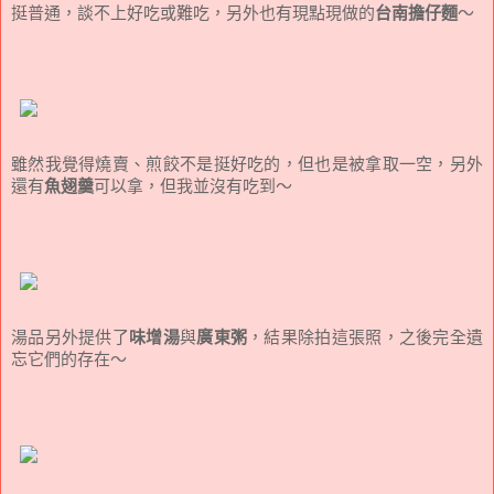
挺普通，談不上好吃或難吃，另外也有現點現做的
台南擔仔麵
～
雖然我覺得燒賣、煎餃不是挺好吃的，但也是被拿取一空，另外
還有
魚翅羹
可以拿，但我並沒有吃到～
湯品另外提供了
味增湯
與
廣東粥
，結果除拍這張照，之後完全遺
忘它們的存在～