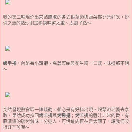
我的第二輪現炸出來熱騰騰的各式根莖類與蔬菜都非常好吃，排
骨之類的熱炒則是稍嫌味道太重、太鹹了點～
蝦手捲
，內餡有小甜蝦、高麗菜絲與花生粉，口感、味道都不錯
～
突然發現熱食區一陣騷動，想必是有好料出現，趕緊派老婆去拿
取，果然成功搶回
烤羊排
與
烤雞翅
；
烤羊排
的醬汁非常的香，有
股濃濃的碳烤氣味十分迷人，可惜這肉實在是太韌了，讓我們咬
得好辛苦喔～