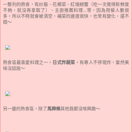
一整列的熱食，有炒飯、花椰菜、紅燒螃蟹（吃一次覺得新鮮度
不夠，就沒再拿取了）、主廚推薦料理...等，因為用餐人數很
多，所以不時就會被清空，補菜的速度很快，也常有變化，還不
錯～
熱食區最喜愛料理之一，
日式炸蔬菜
，有專人不停現炸，當然美
味沒話說～
另一邊的熟食區，除了
馬蹄條
其他我都沒啥興趣～