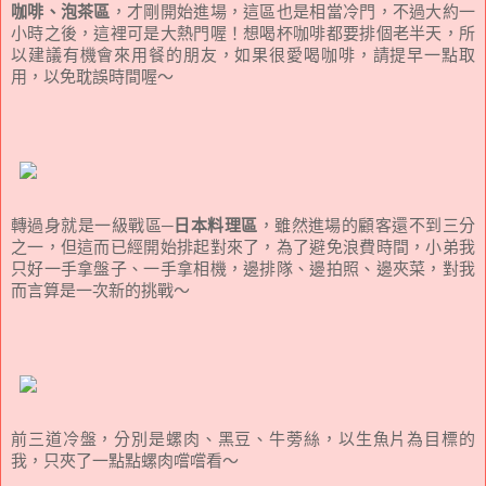
咖啡、泡茶區
，才剛開始進場，這區也是相當冷門，不過大約一
小時之後，這裡可是大熱門喔！想喝杯咖啡都要排個老半天，所
以建議有機會來用餐的朋友，如果很愛喝咖啡，請提早一點取
用，以免耽誤時間喔～
轉過身就是一級戰區─
日本料理區
，雖然進場的顧客還不到三分
之一，但這而已經開始排起對來了，為了避免浪費時間，小弟我
只好一手拿盤子、一手拿相機，邊排隊、邊拍照、邊夾菜，對我
而言算是一次新的挑戰～
前三道冷盤，分別是螺肉、黑豆、牛蒡絲，以生魚片為目標的
我，只夾了一點點螺肉嚐嚐看～