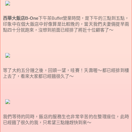
西華大飯店B-One
下午茶Buffet營業時間，是下午的三點到五點，
印象中在個大飯店中好像算是比較晚的，當天我們夫妻倆提早兩
點四十分就跑來，沒想到前面已經排了將近十位顧客了～
等了大約五分鐘之後，回頭一望，哇賽！夭壽喔～都已經排到樓
上去了，看來大家都已經餓很久了～
我們等待的同時，飯店的服務生也非常辛苦的在整理座位，此時
已經餓了很久的我，只希望三點鐘趕快到來～