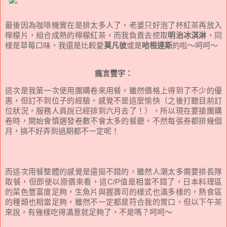
最後因為咖啡機實在是排太多人了，老婆只好泡了杯紅茶再放入
檸檬片，組合成熱的檸檬紅茶，而我負責去挖取
明治冰淇淋
，同
樣是草莓口味，我還是比較愛
莫凡彼
或是
哈根達斯
的啦～呵呵～
瘋言豐宇：
這次是我第一次使用團購卷來用餐，雖然價格上得到了不少的優
惠，但訂不到位子的經驗，感覺不是這麼愉快（之後打聽目前訂
位狀況，服務人員說已經排到六月去了！），所以現在要搶團購
卷時，開始會慎選發卷數不會太多的餐廳，不然每張券都排幾個
月，搞不好弄到過期都不一定呢！
而這次用餐整體的感覺是還挺不錯的，雖然人潮太多需要排長隊
取餐，但即使以原價來看，這C/P值是相當不錯了，日本料理區
的菜色豐富度足夠，生魚片與握壽司的樣式也滿多樣的，熱食區
的種類也相當足夠，雖然不一定都是符合我的胃口，但以下午茶
來說，有幾樣吃得滿意就足夠了，不是嗎？呵呵～