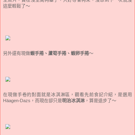
這麼輕鬆了～
另外還有現做
蝦手捲、蘆筍手捲、蝦卵手捲
～
在現做手卷的對面就是冰淇淋區，觀看先前食記介紹，是選用
Häagen-Dazs，而現在卻只是
明治冰淇淋
，算是退步了～