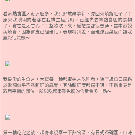
看這
熱食區
人潮這麼多，我只好放棄等待，先回來填飽肚子了；
原來我聰明的老婆在我排生魚片時，已經先去拿熱食區的食物
了，實在是太甘心了！整體吃下來，感想是都很普通，當中煎餃
與燒賣，因為麵皮已經硬化，表現特別差，而現炸蔬菜反而讓我
感覺很驚艷～
我最愛的生魚片，大概每一種都取幾片吃吃看，除了旗魚口感過
於軟爛似乎不夠新鮮的感覺，其餘新鮮度都還不錯，不過畢竟是
取用平價的部位，所以吃起來難免筋的含量會多一點～
第一輪吃完之後，起身來視察一下熱食區，有
日式茶碗蒸
，口味