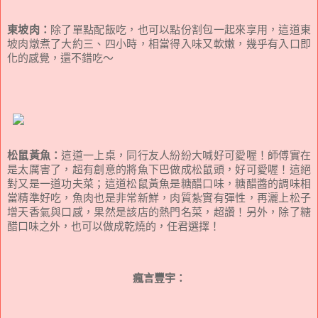
東坡肉：
除了單點配飯吃，也可以點份割包一起來享用，這道東
坡肉燉煮了大約三、四小時，相當得入味又軟嫩，幾乎有入口即
化的感覺，還不錯吃～
松鼠黃魚：
這道一上桌，同行友人紛紛大喊好可愛喔！師傅實在
是太厲害了，超有創意的將魚下巴做成松鼠頭，好可愛喔！這絕
對又是一道功夫菜；這道松鼠黃魚是糖醋口味，糖醋醬的調味相
當精準好吃，魚肉也是非常新鮮，肉質紮實有彈性，再灑上松子
增天香氣與口感，果然是該店的熱門名菜，超讚！另外，除了糖
醋口味之外，也可以做成乾燒的，任君選擇！
瘋言豐宇：