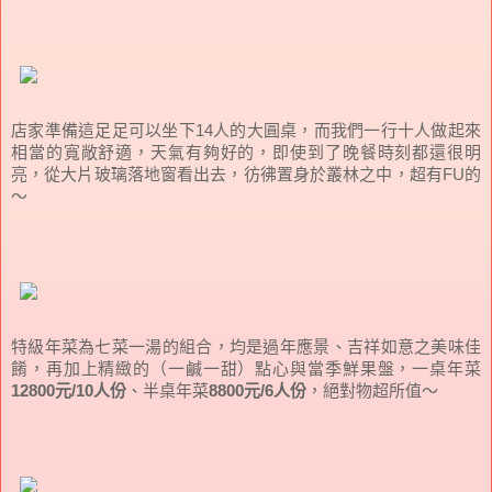
店家準備這足足可以坐下14人的大圓桌，而我們一行十人做起來
相當的寬敞舒適，天氣有夠好的，即使到了晚餐時刻都還很明
亮，從大片玻璃落地窗看出去，彷彿置身於叢林之中，超有FU的
～
特級年菜為七菜一湯的組合，均是過年應景、吉祥如意之美味佳
餚，再加上精緻的（一鹹一甜）點心與當季鮮果盤，一桌年菜
12800元/10人份
、半桌年菜
8800元/6人份
，絕對物超所值～