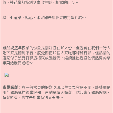
盤，連芭樂都特別刻畫出葉脈，相當的用心～
以上七道菜、點心、水果即是年夜菜的完整介紹～
雖然說這年夜菜的份量是剛好訂在10人份，但說實在我們一行人
吃下來是飽到不行，感覺即使12個人來吃都綽綽有餘；但熱情的
店家似乎沒有打算這樣就放過我們，繼續推出幾道他們熱賣的拿
手菜給我們嚐嚐～
雀巢蝦鬆：
與一般常見的蝦鬆吃法以生菜為容器不同，該餐廳是
用芋頭絲酥炸後當容器，再酌量填入蝦鬆，吃起來芋頭絲碗脆、
蝦鬆鮮香，實在是相當特別又美味～