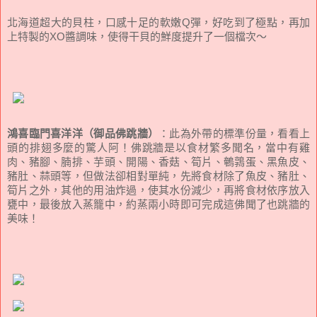
北海道超大的貝柱，口感十足的軟嫩Q彈，好吃到了極點，再加
上特製的XO醬調味，使得干貝的鮮度提升了一個檔次～
鴻喜臨門喜洋洋（御品佛跳牆）
：此為外帶的標準份量，看看上
頭的排翅多麼的驚人阿！佛跳牆是以食材繁多聞名，當中有雞
肉、豬腳、腩排、芋頭、開陽、香菇、筍片、鵪鶉蛋、黑魚皮、
豬肚、蒜頭等，但做法卻相對單純，先將食材除了魚皮、豬肚、
筍片之外，其他的用油炸過，使其水份減少，再將食材依序放入
甕中，最後放入蒸籠中，約蒸兩小時即可完成這佛聞了也跳牆的
美味！