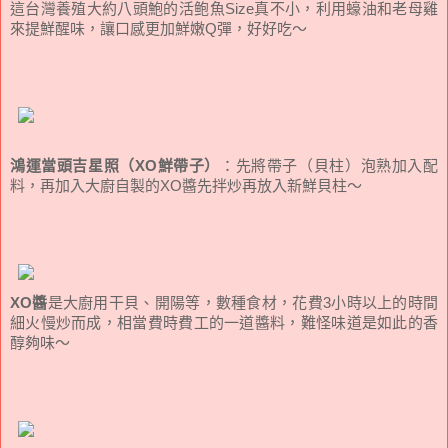
這台灣養殖大約八頭鮑的活鲍魚Size真不小，利用蠔油和老母雞
來提鮮醒味，讓口感更加鮮嫩Q彈，好好吃～
鴻運當頭吉星照（XO鮮帶子）
：先將帶子（貝柱）泡熟加入配
料，再加入大廚自製的XO醬先拌炒再放入新鮮貝柱～
XO醬
是大廚用干貝、開陽等，數種食材，花費3小時以上的時間
細火慢炒而成，相當費時費工的一道醬料，難怪味道是如此的香
醇夠味～