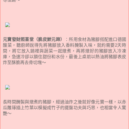
元寶發財照喜堂（脆皮鮮元蹄）
：所用食材為豬腳搭配進口德國
酸菜，聽廚師說得先將豬腳放入香料醃製入味，就約需要2天時
間，將它放入鍋裡與蔬菜一起燉煮，再將燉好的豬腳放入冷凍
庫，急速冷卻以鎖住甜份和水份，最後上桌前以熱油將豬腳表皮
炸至酥脆再去骨切塊～
長時間醃製與燉煮的豬腳，經過油炸之後就好像元寶一樣，以赤
瓜雕琢插上竹葉以模擬成竹子的擺盤功夫與巧思，也相當令人驚
艷～