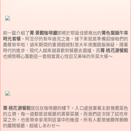
前一篇介紹了
菁‧景觀咖啡廳
即將於耶誕佳節推出的
菁色聖誕午茶
時光套餐
，阿豆仔的新年過完之後，接下來就是準備迎接咱們的
農曆新年啦！過年期間的重頭戲絕對是大年夜團圓飯無疑，隨著
時代的進步，現代人越來越喜歡到餐廳去圍爐，而
菁‧桃花源餐館
也順勢精心籌劃這一套相當賞心悅目又美味的年菜大餐～
菁‧桃花源餐館
就位在咖啡廳的樓下，入口處放置著主廚推薦菜色
的立牌，每一道都是該餐廳的菁華菜餚，而我們這次除了試吃年
菜之外，也很榮幸享用到這當中的幾道，所有人都是被餵得飽飽
的離開餐廳，超級しあわせ～