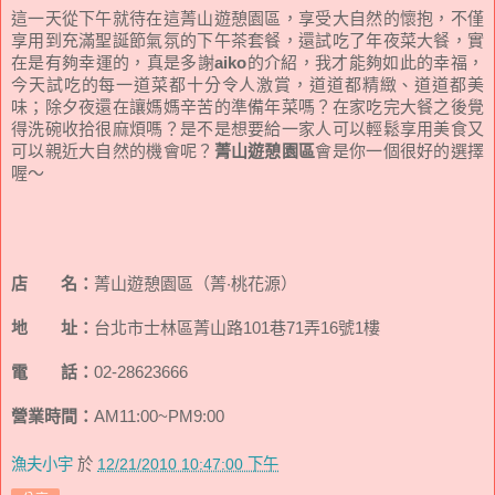
這一天從下午就待在這菁山遊憩園區，享受大自然的懷抱，不僅
享用到充滿聖誕節氣氛的下午茶套餐，還試吃了年夜菜大餐，實
在是有夠幸運的，真是多謝
aiko
的介紹，我才能夠如此的幸福，
今天試吃的每一道菜都十分令人激賞，道道都精緻、道道都美
味；除夕夜還在讓媽媽辛苦的準備年菜嗎？在家吃完大餐之後覺
得洗碗收拾很麻煩嗎？是不是想要給一家人可以輕鬆享用美食又
可以親近大自然的機會呢？
菁山遊憩園區
會是你一個很好的選擇
喔～
店 名：
菁山遊憩園區（菁‧桃花源）
地 址：
台北市士林區菁山路101巷71弄16號1樓
電 話：
02-28623666
營業時間：
AM11:00~PM9:00
漁夫小宇
於
12/21/2010 10:47:00 下午