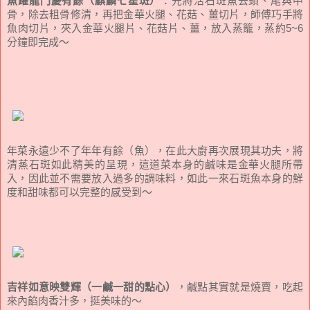
魚躍龍門慶有餘（麒麟七星斑）
：先將活石斑魚去頭、尾與中
骨，除去粗骨修清，再把金華火腿、花菇、薑切片，師傅巧手將
魚肉切片，夾入金華火腿片、花菇片、薑，放入蒸籠，蒸約5~6
分鐘即完成～
年菜永遠少不了年年有餘（魚），在此大廚再次展現其功夫，將
清蒸石斑如此精美的呈現，這道菜本身的鹹味是金華火腿所帶
入，因此並不需要放入過多的調味料，如此一來石斑魚本身的鮮
度和甜味都可以完整的感受到～
吉祥如意映雙輝（一鹹一甜的點心）
，鹹點其實就是燒賣，吃起
來內餡肉香汁多，挺美味的～