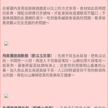
在餐廳內享用這道佛跳牆是以位上的方式享用，食材如此長時間
的蒸煮，得配合師傅巧手調味，才能使其味道濃郁而不膩口；不
過佛跳牆如此濃綢的湯汁，吃到後來鹹度會過高的問題，看來依
舊是難以完全克服的老問題～
飛黃騰達展歡顏（節瓜玉芙蓉）
：先將干貝加水蒸發，把角瓜切
段，中間挖一小洞，再放入干貝做成瑤柱，山藥切厚片與瑤柱一
起蒸熟，最後將髮菜絲調味淋上；店家特別用陽明山盛產的山
藥，加入角瓜與北海道高級干貝，入口同時感受到干貝的鮮與角
瓜的甜，再佐以山藥綿密真的是美味又健康～