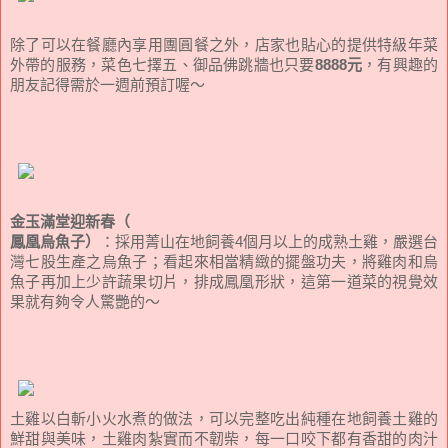
除了可以在餐廳內享用團圓餐之外，店家也貼心的提供特級年菜
外帶的服務，菜色七擇五、御品佛跳牆也只要
8888元
，有興趣的
朋友記得需於一週前預訂喔～
金玉滿堂迎新春（
鳳凰烏魚子）
：採用菁山在地飼養4個月以上的成熟土雞，嚴選台
灣七股生產之烏魚子；看起來相當精緻的擺盤功夫，將雞肉和烏
魚子再加上少許蔬果切片，排成鳳凰形狀，這第一道菜的視覺效
果就有夠令人驚艷的～
土雞以白斬小火水煮的做法，可以完整吃出純種在地飼養土雞的
鮮甜與美味，土雞肉紮實而不韌柴，每一口咬下都有香甜的肉汁