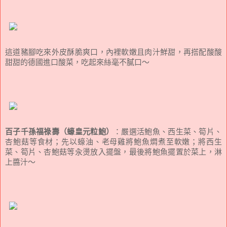
這道豬腳吃來外皮酥脆爽口，內裡軟嫩且肉汁鮮甜，再搭配酸酸
甜甜的德國進口酸菜，吃起來絲毫不膩口～
百子千孫福祿壽（蠔皇元粒鮑）
：嚴選活鮑魚、西生菜、筍片、
杏鮑菇等食材；先以蠔油、老母雞將鮑魚燜煮至軟嫩；將西生
菜、筍片、杏鮑菇等汆燙放入擺盤，最後將鮑魚擺置於菜上，淋
上醬汁～