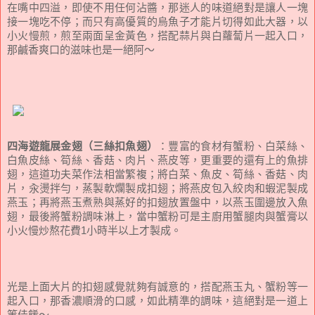
在嘴中四溢，即使不用任何沾醬，那迷人的味道絕對是讓人一塊
接一塊吃不停；而只有高優質的烏魚子才能片切得如此大器，以
小火慢煎，煎至兩面呈金黃色，搭配蒜片與白蘿蔔片一起入口，
那鹹香爽口的滋味也是一絕阿～
四海遊龍展金翅（三絲扣魚翅）
：豐富的食材有蟹粉、白菜絲、
白魚皮絲、筍絲、香菇、肉片、燕皮等，更重要的還有上的魚排
翅，這道功夫菜作法相當繁複；將白菜、魚皮、筍絲、香菇、肉
片，汆燙拌勻，蒸製軟爛製成扣翅；將燕皮包入絞肉和蝦泥製成
燕玉；再將燕玉煮熟與蒸好的扣翅放置盤中，以燕玉圍邊放入魚
翅，最後將蟹粉調味淋上，當中蟹粉可是主廚用蟹腿肉與蟹膏以
小火慢炒熬花費1小時半以上才製成。
光是上面大片的扣翅感覺就夠有誠意的，搭配燕玉丸、蟹粉等一
起入口，那香濃順滑的口感，如此精準的調味，這絕對是一道上
等佳餚～