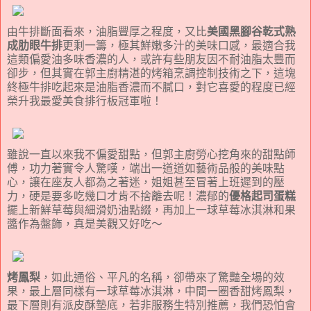
由牛排斷面看來，油脂豐厚之程度，又比
美國黑腳谷乾式熟
成肋眼牛排
更剩一籌，極其鮮嫩多汁的美味口感，最適合我
這類偏愛油多味香濃的人，或許有些朋友因不耐油脂太豐而
卻步，但其實在郭主廚精湛的烤箱烹調控制技術之下，這塊
終極牛排吃起來是油脂香濃而不膩口，對它喜愛的程度已經
榮升我最愛美食排行板冠軍啦！
雖說一直以來我不偏愛甜點，但郭主廚勞心挖角來的甜點師
傅，功力著實令人驚嘆，端出一道道如藝術品般的美味點
心，讓在座友人都為之著迷，姐姐甚至冒著上班遲到的壓
力，硬是要多吃幾口才肯不捨離去呢！濃郁的
優格起司蛋糕
擺上新鮮草莓與細滑奶油點綴，再加上一球草莓冰淇淋和果
醬作為盤飾，真是美觀又好吃～
烤鳳梨
，如此通俗、平凡的名稱，卻帶來了驚豔全場的效
果，最上層同樣有一球草莓冰淇淋，中間一圈香甜烤鳳梨，
最下層則有派皮酥墊底，若非服務生特別推薦，我們恐怕會