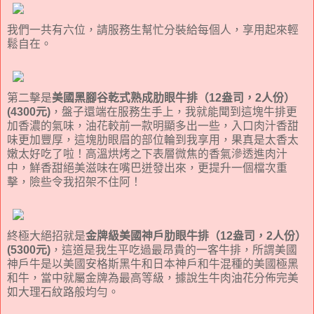
我們一共有六位，請服務生幫忙分裝給每個人，享用起來輕
鬆自在。
第二擊是
美國黑腳谷乾式熟成肋眼牛排（12盎司，2人份）
(4300元)
，盤子還端在服務生手上，我就能聞到這塊牛排更
加香濃的氣味，油花較前一款明顯多出一些，入口肉汁香甜
味更加豐厚，這塊肋眼眉的部位輪到我享用，果真是太香太
嫩太好吃了啦！高溫烘烤之下表層微焦的香氣滲透進肉汁
中，鮮香甜絕美滋味在嘴巴迸發出來，更提升一個檔次重
擊，險些令我招架不住阿！
終極大絕招就是
金牌級美國神戶肋眼牛排（12盎司，2人份）
(5300元)
，這道是我生平吃過最昂貴的一客牛排，所謂美國
神戶牛是以美國安格斯黑牛和日本神戶和牛混種的美國極黑
和牛，當中就屬金牌為最高等級，據說生牛肉油花分佈完美
如大理石紋路般均勻。