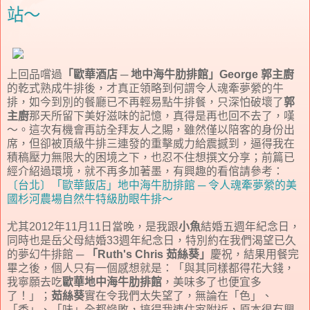
站～
上回品嚐過
「歐華酒店 ─ 地中海牛肋排館」George 郭主廚
的乾式熟成牛排後，才真正領略到何謂令人魂牽夢縈的牛
排，如今到別的餐廳已不再輕易點牛排餐，只深怕破壞了
郭
主廚
那天所留下美好滋味的記憶，真得是再也回不去了，嘆
～。這次有機會再訪全拜友人之賜，雖然僅以陪客的身份出
席，但卻被頂級牛排三連發的重擊威力給震撼到，逼得我在
積稿壓力無限大的困境之下，也忍不住想撰文分享；前篇已
經介紹過環境，就不再多加著墨，有興趣的看倌請參考：
〔台北〕「歐華飯店」地中海牛肋排館
─ 令人魂牽夢縈的美
國杉河農場自然牛特級肋眼牛排～
尤其2012年11月11日當晚，是我跟
小魚
結婚五週年紀念日，
同時也是岳父母結婚33週年紀念日，特別約在我們渴望已久
的夢幻牛排館 ─
「Ruth's Chris 茹絲葵」
慶祝，結果用餐完
畢之後，個人只有一個感想就是：「與其同樣都得花大錢，
我寧願去吃
歐華地中海牛肋排館
，美味多了也便宜多
了！」；
茹絲葵
實在令我們太失望了，無論在「色」、
「香」、「味」全都慘敗，搞得我連住家附近，原本很有興