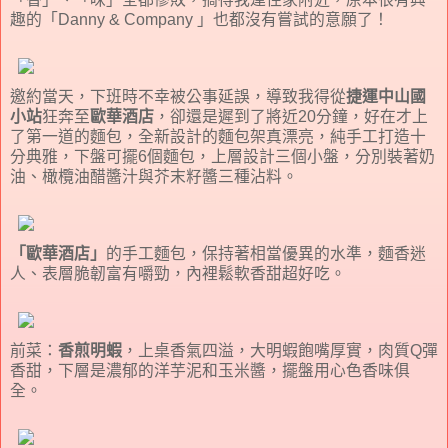
趣的「Danny & Company 」也都沒有嘗試的意願了！
邀約當天，下班時不幸被公事延誤，導致我得從
捷運中山國
小站
狂奔至
歐華酒店
，卻還是遲到了將近20分鐘，好在才上
了第一道的麵包，全新設計的麵包架真漂亮，純手工打造十
分典雅，下盤可擺6個麵包，上層設計三個小盤，分別裝著奶
油、橄欖油醋醬汁與芥末籽醬三種沾料。
「歐華酒店」
的手工麵包，保持著相當優異的水準，麵香迷
人、表層脆韌富有嚼勁，內裡鬆軟香甜超好吃。
前菜：
香煎明蝦
，上桌香氣四溢，大明蝦飽嘴厚實，肉質Q彈
香甜，下層是濃郁的洋芋泥和玉米醬，擺盤用心色香味俱
全。