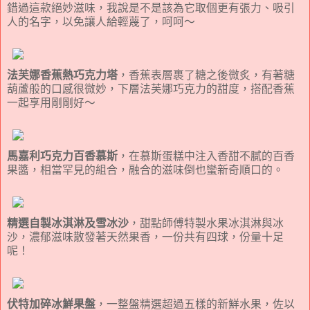
錯過這款絕妙滋味，我說是不是該為它取個更有張力、吸引
人的名字，以免讓人給輕蔑了，呵呵～
法芙娜香蕉熱巧克力塔
，香蕉表層裹了糖之後微炙，有著糖
葫蘆般的口感很微妙，下層法芙娜巧克力的甜度，搭配香蕉
一起享用剛剛好～
馬嘉利巧克力百香慕斯
，在慕斯蛋糕中注入香甜不膩的百香
果醬，相當罕見的組合，融合的滋味倒也蠻新奇順口的。
精選自製冰淇淋及雪冰沙
，甜點師傅特製水果冰淇淋與冰
沙，濃郁滋味散發著天然果香，一份共有四球，份量十足
呢！
伏特加碎冰鮮果盤
，一整盤精選超過五樣的新鮮水果，佐以