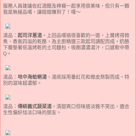
服務人員建議佐紅酒醋及檸檬一起享用很美味，但只有一顆
我是無緣品嚐，讓姐姐賺到了！嘆～
湯品：
起司洋蔥湯
，上回品嚐過很喜歡的一道，上層烤得微
焦、香氣四溢的乾酪，為主廚精選三款起司調配而成，奶酪
下層墊著低溫烤乾的土司麵包，吸飽濃濃湯汁，口感軟中帶
Q。
湯品：
地中海蛤蜊湯
，湯底採用番紅花和橙皮熬製而成，特
別的滋味超濃郁。
湯品：
傳統義式蔬菜湯
，清甜爽口但味道淡雅不突出，適合
生性偏好恬淡口味的朋友。