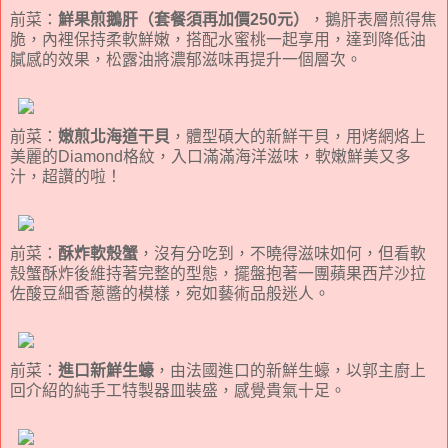
前菜：
鮮果煎鵝肝（套餐須再加價250元）
，鵝肝表層煎得焦
脆，內裡保持柔軟鮮嫩，搭配水蜜桃一起享用，達到降低油
膩感的效果，松露油將濃郁滋味再提升一個層次。
前菜：
嫩煎北海道干貝
，體型碩大的新鮮干貝，用烤網烙上
美麗的Diamond格紋，入口滿滿海洋滋味，軟嫩鮮美又多
汁，超讚的啦！
前菜：
酥炸軟殼蟹
，沒有分吃到，不曉得滋味如何，但看軟
殼蟹酥炸後維持著完整的型態，擺盤抱著一團蘋果西芹沙拉
佐酸豆細香蔥醬的模樣，宛如藝術品般迷人。
前菜：
進口新鮮生蠔
，由法國進口的新鮮生蠔，以郭主廚上
回介紹的純手工特製器皿裝盛，感覺貴氣十足。