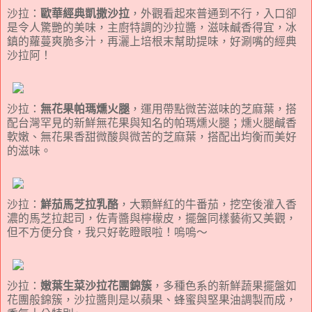
沙拉：
歐華經典凱撒沙拉
，外觀看起來普通到不行，入口卻
是令人驚艷的美味，主廚特調的沙拉醬，滋味鹹香得宜，冰
鎮的蘿蔓爽脆多汁，再灑上培根末幫助提味，好涮嘴的經典
沙拉阿！
沙拉：
無花果帕瑪燻火腿
，運用帶點微苦滋味的芝麻葉，搭
配台灣罕見的新鮮無花果與知名的帕瑪燻火腿；燻火腿鹹香
軟嫩、無花果香甜微酸與微苦的芝麻葉，搭配出均衡而美好
的滋味。
沙拉：
鮮茄馬芝拉乳酪
，大顆鮮紅的牛番茄，挖空後灌入香
濃的馬芝拉起司，佐青醬與檸檬皮，擺盤同樣藝術又美觀，
但不方便分食，我只好乾瞪眼啦！嗚嗚～
沙拉：
嫩葉生菜沙拉花團錦簇
，多種色系的新鮮蔬果擺盤如
花團般錦簇，沙拉醬則是以蘋果、蜂蜜與堅果油調製而成，