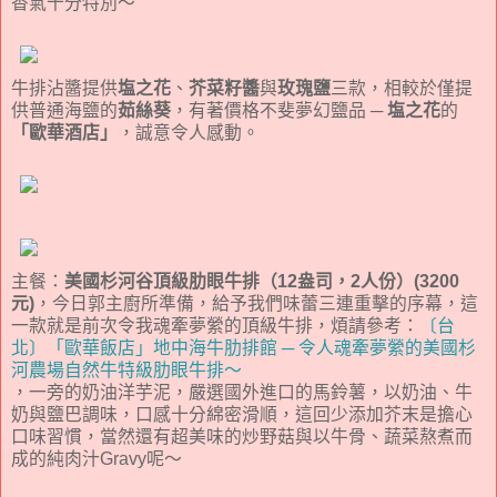
香氣十分特別～
牛排沾醬提供
塩之花
、
芥菜籽醬
與
玫瑰鹽
三款，相較於僅提
供普通海鹽的
茹絲葵
，有著價格不斐夢幻鹽品 ─
塩之花
的
「歐華酒店」
，誠意令人感動。
主餐：
美國杉河谷頂級肋眼牛排（12盎司，2人份）(3200
元)
，今日郭主廚所準備，給予我們味蕾三連重擊的序幕，這
一款就是前次令我魂牽夢縈的頂級牛排，煩請參考：
〔台
北〕「歐華飯店」地中海牛肋排館 ─ 令人魂牽夢縈的美國杉
河農場自然牛特級肋眼牛排～
，一旁的奶油洋芋泥，嚴選國外進口的馬鈴薯，以奶油、牛
奶與鹽巴調味，口感十分綿密滑順，這回少添加芥末是擔心
口味習慣，當然還有超美味的炒野菇與以牛骨、蔬菜熬煮而
成的純肉汁Gravy呢～