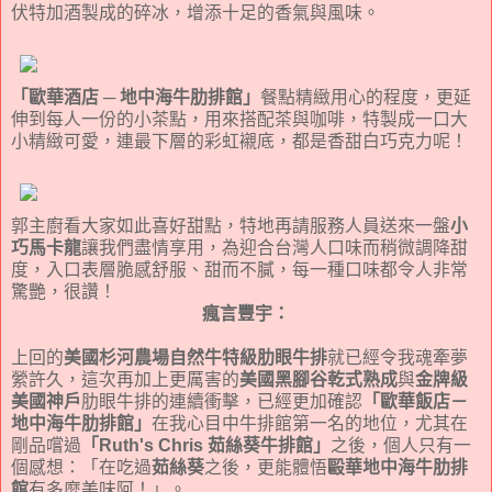
伏特加酒製成的碎冰，增添十足的香氣與風味。
「歐華酒店 ─ 地中海牛肋排館」
餐點精緻用心的程度，更延
伸到每人一份的小茶點，用來搭配茶與咖啡，特製成一口大
小精緻可愛，連最下層的彩虹襯底，都是香甜白巧克力呢！
郭主廚看大家如此喜好甜點，特地再請服務人員送來一盤
小
巧馬卡龍
讓我們盡情享用，為迎合台灣人口味而稍微調降甜
度，入口表層脆感舒服、甜而不膩，每一種口味都令人非常
驚艷，很讚！
瘋言豐宇：
上回的
美國杉河農場自然牛特級肋眼牛排
就已經令我魂牽夢
縈許久，這次再加上更厲害的
美國黑腳谷乾式熟成
與
金牌級
美國神戶
肋眼牛排的連續衝擊，已經更加確認
「歐華飯店－
地中海牛肋排館」
在我心目中牛排館第一名的地位，尤其在
剛品嚐過
「Ruth's Chris 茹絲葵牛排館」
之後，個人只有一
個感想：「在吃過
茹絲葵
之後，更能體悟
毆華地中海牛肋排
館
有多麼美味阿！」。