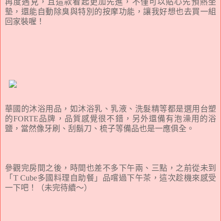
再度遇見，且這款看起更加先進，不僅可以貼心先預熱坐
墊，還能自動除臭與特別的按摩功能，讓我好想也去買一組
回家裝喔！
華國的沐浴用品，如沐浴乳、乳液、洗髮精等都是選用台塑
的FORTE品牌，品質感覺很不錯，另外還備有泡澡用的浴
鹽，當然像牙刷、刮鬍刀、梳子等備品也是一應俱全。
參觀完房間之後，時間也差不多下午兩、三點，之前從未到
「T Cube多國料理自助餐」品嚐過下午茶，這次趁機來感受
一下吧！（未完待續～）