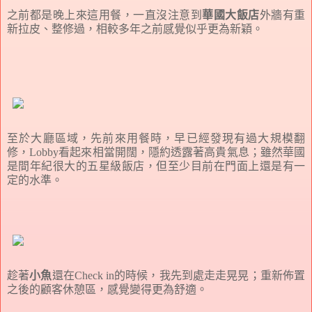
之前都是晚上來這用餐，一直沒注意到
華國大飯店
外牆有重
新拉皮、整修過，相較多年之前感覺似乎更為新穎。
至於大廳區域，先前來用餐時，早已經發現有過大規模翻
修，Lobby看起來相當開闊，隱約透露著高貴氣息；雖然華國
是間年紀很大的五星級飯店，但至少目前在門面上還是有一
定的水準。
趁著
小魚
還在Check in的時候，我先到處走走晃晃；重新佈置
之後的顧客休憩區，感覺變得更為舒適。