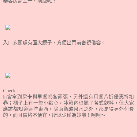
華客房高上一、兩級呢！
入口玄關處有面大鏡子，方便出門前審視儀容。
Check
in會拿到房卡與早餐卷各兩張，另外還有用餐八折優惠折扣
卷；櫃子上有一些小點心，冰箱內也擺了各式飲料，但大家
應該都知道這些東西，除兩瓶礦泉水之外，都是得另外付費
的，而且價格不便宜，所以少碰為妙啦！呵呵～