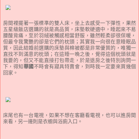
房間裡擺著一張標準的雙人床，坐上去感受一下彈性，果然
五星級飯店選購的就是高品質，床墊軟硬適中，睡起來不易
腰酸背痛，至於羽絨被觸感相當舒服，雖然輕柔卻很保暖，
但最令我驚艷的卻是它們的枕頭；其實我一向很在意睡眠品
質，因此結婚前選購的床墊與棉被都是非常優質的，唯獨一
直找不到滿意的枕頭；在這睡一晚之後，覺得這個枕頭就是
我要的，但又不能直接打包帶走，於是退房之後特別詢問一
下，得知
華國
不時會有寢具特賣會，到時我一定要來買幾個
回家。
床尾也有一台電視，如果不想在客廳看電視，也可以進房間
來看，另一邊則是衣櫥與浴廁入口。