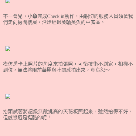
不一會兒，
小魚
完成Check in動作，由親切的服務人員領著我
們走向房間樓層，沿途經過美輪美奐的中庭區。
模仿房卡上照片的角度來拍張照，可惜技術不到家，相機不
到位，無法將眼前華麗與壯闊感拍出來，真哀怨～
抬頭試著將超級無敵挑高的天花板照起來，雖然拍得不好，
但感覺還是挺酷的呢！