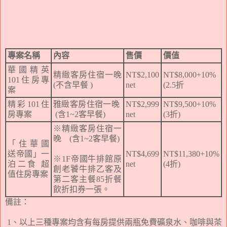
專案名稱
內容
售價
價值
華國精英
精緻客房住宿一晚
NT$2,100
NT$8,000+10%
101住房專
(不含早餐 )
net
(2.5折
案
精彩101住
雅緻客房住宿一晚
NT$2,999
NT$9,500+10%
房專案
(含1~2客早餐)
net
(3折)
※精緻客房住宿一
晚 (含1~2客早餐)
「住華國
送帝國」一
NT$4,699
NT$11,380+10%
※1F帝國牛排館原
泊二食 超
net
(4折)
創老饕牛排乙客及
值住房專案
第二客主餐85折餐
飲折扣券一張。
備註：
1、以上三種專案均含有每房提供兩瓶免費礦泉水、咖啡與茶