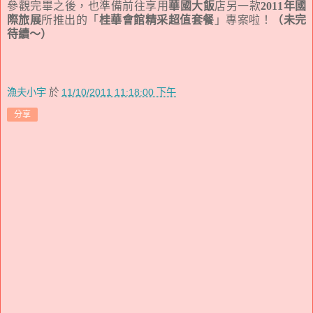
參觀完畢之後，也準備前往享用
華國大飯
店另一款
2011年國
際旅展
所推出的「
桂華會館精采超值套餐
」專案啦！
（未完
待續～）
漁夫小宇
於
11/10/2011 11:18:00 下午
分享