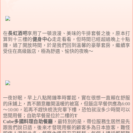
在
長虹酒吧
享用了一頓浪漫、美味的牛排套餐之後，原本打
算到十三樓的
健身中心
走走看看，但時間已經超過晚上十點
鐘，過了開放時間，於是我們回到溫馨的豪華套房，繼續享
受住在高級飯店，極為舒適、愉快的夜晚～
一夜好眠，早上八點鬧鐘準時響起，實在很想一直賴在舒服
的床鋪上，真不願意離開溫暖的被窩，但飯店早餐供應為6:00
～10:00，若再不趕快梳洗完畢下樓，恐怕就沒多少時間可以
悠閒用餐；自助早餐是位於二樓的
T
Cube多國料理自助餐廳
，最特別的是，帶位服務生居然是先
跟我們說日語，後來才發現用餐的顧客多為日本旅客，難怪