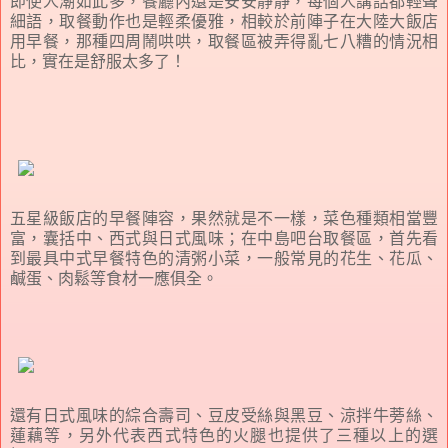
即使人潮如此多，餐廳內還是安安靜靜，每個人講話都輕聲
細語，取餐動作也是輕柔優雅，相較於前陣子在大陸大飯店
用早餐，那種四周鬧哄哄，取餐區被弄得亂七八糟的情況相
比，實在是舒服太多了！
五星級飯店的早餐陣容，果然就是不一樣，菜色種類相當豐
富，囊括中、西式與日式風味；在中島吧台取餐區，首先看
到最具中式早餐特色的清粥小菜，一般常見的花生、花瓜、
鹹蛋、肉鬆等食材一應俱全。
還有日式風味的綜合壽司、豆皮受絲與黑豆、涼拌牛蒡絲、
蓮藕等，另外代表西式特色的火腿也提供了三種以上的選