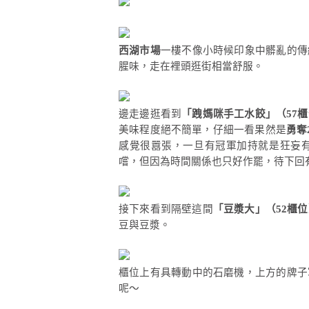
西湖市場
一樓不像小時候印象中髒亂的傳
腥味，走在裡頭逛街相當舒服。
邊走邊逛看到
「跩媽咪手工水餃」（57
美味程度絕不簡單，仔細一看果然是
勇奪
感覺很囂張，一旦有冠軍加持就是狂妄
嚐，但因為時間關係也只好作罷，待下回
接下來看到隔壁這間
「豆漿大」（52櫃位
豆與豆漿。
櫃位上有具轉動中的石磨機，上方的牌子
呢～