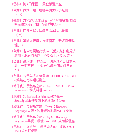
〔雲林〕阿K伯果園 ─ 黃金嚴選文旦
〔台北〕西湖市場 - 遍嚐平價美味小吃攤
（下）
〔體驗〕ZINWELL兆赫 plugCAM隨身看(網路
監看攝影機) - 出門在外更安心～
〔台北〕西湖市場 - 遍嚐平價美味小吃攤
（上）
〔台北〕華國大飯店 - 長虹酒吧「新式潮港料
理」。
〔台北〕吉甲地網路商城 ─ 【愛天然】廚房清
潔劑、浴廁清潔劑，不愛石化、愛天然～
〔台北〕鹹水雞 ─ 林森店（因理念不合目前已
非「一毛不拔」，想去品嚐的朋友請三思
～）
〔台北〕谷堡美式加洲餐廳 GOOBUR BISTRO
- 鍋燒起司料理新誕生～
〔菲律賓〕長灘島之旅 - Day7：SEOUL Mini
Restaurnat 韓式料理 → Bor...
〔體驗〕SodaSparkle頂級氣泡水機 ─
SodaSparkle仲夏氣泡趴@No. 5 Lou...
〔菲律賓〕長灘島之旅 - Day6：Boracay
Regency(大廳、沙灘與泳池戲水) → 夕陽...
〔菲律賓〕長灘島之旅 - Day6：Boracay
Regency(早餐、環境) → 888中式海鮮餐廳
〔雲林〕三寶食堂 ─ 燻香誘人的烘烤雞，9月
15日前八折優惠～