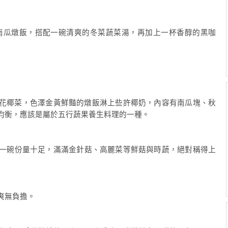
南瓜燉飯，搭配一碗清爽的冬菜蔬菜湯，再加上一杯香醇的黑咖
花椰菜，色澤金黃鮮豔的燉飯淋上些許椰奶，內容有南瓜塊、秋
均衡，應該是屬於五行蔬果養生料理的一種。
大一碗份量十足，滿滿金針菇、高麗菜等鮮菇與時蔬，絕對稱得上
爽無負擔。