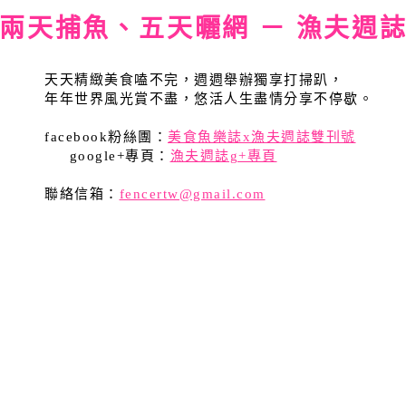
兩天捕魚、五天曬網 － 漁夫週
天天精緻美食嗑不完，週週舉辦獨享打掃趴，
年年世界風光賞不盡，悠活人生盡情分享不停歇。
facebook粉絲團：
美食魚樂誌x漁夫週誌雙刊號
google+專頁：
漁夫週誌g+專頁
聯絡信箱：
fencertw@gmail.com