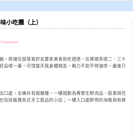
美味小吃攤（上）
8 Comments
戰，與幾位部落客好友要來美食街吃透透，在裡頭多達二、三十
好品嚐一番，可惜當天我身體微恙，戰力不如平時強悍，最後只
出口處，全棟共有兩層樓，一樓規劃為專營生鮮肉品、蔬果與花
也包括販賣各式手工藝品的小店；一樓入口處鮮明的海報與有條