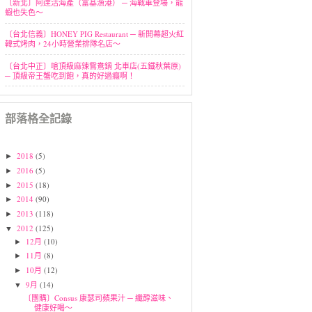
〔新北〕阿達活海產（富基漁港） ─ 海戰車登場，龍
蝦也失色～
〔台北信義〕HONEY PIG Restaurant ─ 新開幕超火紅
韓式烤肉，24小時營業排隊名店～
〔台北中正〕嗆頂級麻辣鴛鴦鍋 北車店(五鐵秋葉原)
─ 頂級帝王蟹吃到飽，真的好過癮啊！
部落格全記錄
2018
(5)
►
2016
(5)
►
2015
(18)
►
2014
(90)
►
2013
(118)
►
2012
(125)
▼
12月
(10)
►
11月
(8)
►
10月
(12)
►
9月
(14)
▼
〔團購〕Consus 康瑟司蘋果汁 ─ 纖醇滋味、
健康好喝～