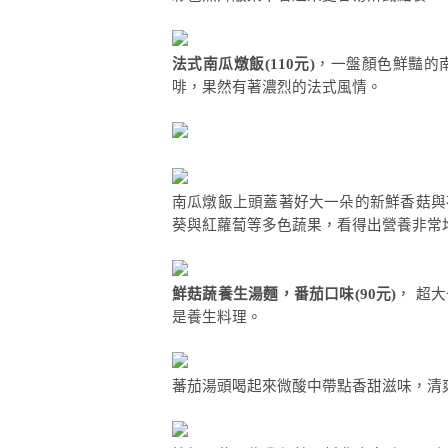
法式南瓜燉飯(110元)
，一盤顏色鮮豔的
啡，果然有著濃烈的法式風情。
南瓜燉飯上頭蓋著好大一朵的新鮮香菇與
葵與紅蘿蔔等多色蔬果，看得出營養非常
鮮菇蔬養生湯麵，番茄口味(90元)
， 超
是養生料理。
蕃茄湯頭喝起來微酸中帶點香甜滋味，清