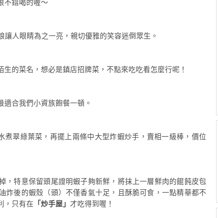
很不錯喝的喔～
娘讓人眼睛為之一亮，親切優雅的笑容迷倒眾生。
陌生的菜名，想必是鎮店招牌菜，不點來吃吃看怎麼行呢！
最適合我們小資族飽餐一頓。
水煮翠綠葉菜，再擺上兩條中大型炸蝦炒手，賣相一級棒，價位
掉，特意保留頭尾證明蝦子夠新鮮，將抹上一層鮮肉的餛飩皮包
油炸後的蝦殼（頭）不僅香氣十足，且酥脆可食，一點精華都不
利，只有在
「炒手屋」
才吃得到喔！