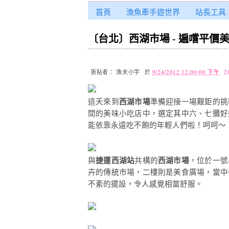
首頁
漁魚牽手遊世界
站長工具
〔台北〕西湖市場 - 遍嚐平價
張貼者：
漁夫小宇
於
9/24/2012 12:00:00 下午
2
這天來到
西湖市場
準備迎接一場艱鉅的挑
間的美味小吃店中，選定其中六、七攤好
能依靠永遠吃不飽的年輕人們啦！呵呵～
與
捷運西湖站
共構的
西湖市場
，位於一號
卉的傳統市場，二樓則是美食廣場，當中
不紊的擺設，令人感覺相當舒服。