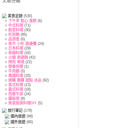
文章分類
美食足跡
(530)
○
下午茶 點心 蛋糕
(6)
○
中式料理
(71)
○
創意料理
(30)
○
吃到飽
(85)
○
品酒會
(6)
○
夜市 小吃 路邊攤
(24)
○
日本料理
(29)
○
泰國料理
(16)
○
火鍋 涮涮鍋
(42)
○
烤肉 串燒
(22)
○
營養保健
(1)
○
牛肉麵
(5)
○
異國料理
(33)
○
網購 團購 甜點 冰品
(92)
○
美式料理
(13)
○
義式料理
(18)
○
西餐牛排
(24)
○
鐵板燒
(8)
○
魚家廚房料理DIY
(5)
旅行筆記
(178)
國內旅遊
(98)
國外旅遊
(80)