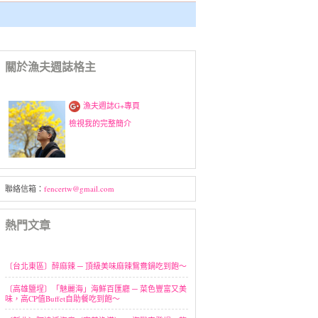
關於漁夫週誌格主
漁夫週誌G+專頁
檢視我的完整簡介
聯絡信箱：
fencertw@gmail.com
熱門文章
〔台北東區〕醉麻辣 ─ 頂級美味麻辣鴛鴦鍋吃到飽～
〔高雄鹽埕〕「魅麗海」海鮮百匯廳 ─ 菜色豐富又美
味，高CP值Buffet自助餐吃到飽～