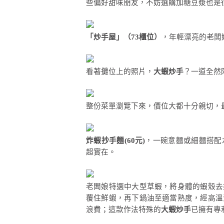
些偏好甜味朋友，不妨選購加糖豆漿也是
「炒手屋」（73櫃位）
，年輕漂亮的老闆
看著攤位上的照片，
大蝦炒手
？一道全然
整份菜單瀏覽下來，價位大都十分親切，
炸蝦抄手麵(60元)
，一碗意麵或細麵搭配
超實在。
老闆娘特選中大型草蝦，將身體的蝦殼去
覆住鮮蝦，再下鍋油至適當熟度，經高溫
浪費；這款作法特殊的
大蝦炒手
已擁有專