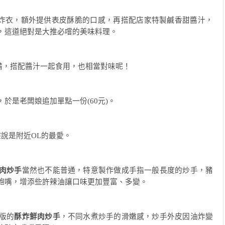
炸衣，額外提供表皮酥脆的口感，再搭配店家特製鹹香甜醬汁，
，這道絕對是大推必嚐的美味料理。
備，搭配醬汁一起食用，也相當對味呢！
於是老闆娘追加單點一份(60元)。
說是附近OL的最愛。
肉炒手
當然也不能普通，特意製作做成手指一般長度的炒手，豬
飽嘴，增添些許辣油讓口味更加豐富、多變。
版的
酥炸鮮肉炒手
，不同水煮炒手的滑嫩感，炒手外皮因油炸變