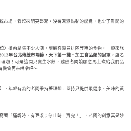
統市場，看起來明亮整潔，沒有濕濕黏黏的感覺，也少了難聞的
櫃位）
攤前聚集不少人潮，讓顧客願意排隊等待的食物，一般來說
2012年台北傳統市場節，天下第一攤‧加工食品類的冠軍
，店名
有理啦！可是這間只賣生水餃，雖然老闆娘願意馬上煮給我們品
有機會再來嚐嚐吧～
）
，年輕有為的老闆秉持著理想，堅持只提供最健康、美味的黃
寫著「運轉時，有豆漿；停止時，賣完！」，老闆的創意真是妙