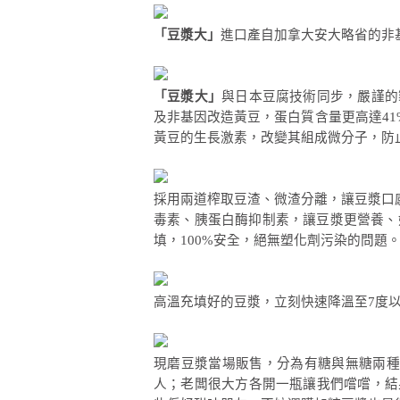
「豆漿大」
進口產自加拿大安大略省的非
「豆漿大」
與日本豆腐技術同步，嚴謹的
及非基因改造黃豆，蛋白質含量更高達41
黃豆的生長激素，改變其組成微分子，防
採用兩道榨取豆渣、微渣分離，讓豆漿口
毒素、胰蛋白酶抑制素，讓豆漿更營養、
填，100%安全，絕無塑化劑污染的問題
高溫充填好的豆漿，立刻快速降溫至7度
現磨豆漿當場販售，分為有糖與無糖兩種
人；老闆很大方各開一瓶讓我們嚐嚐，結