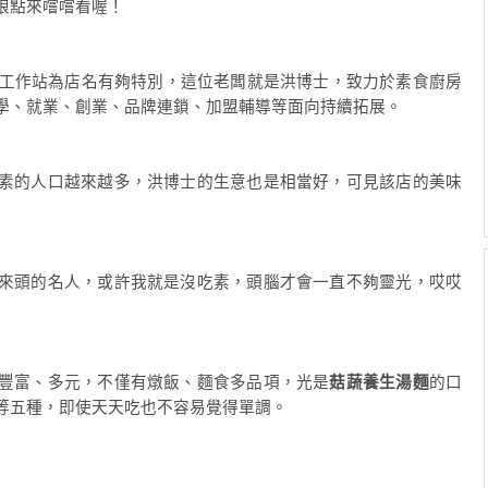
娘點來嚐嚐看喔！
工作站為店名有夠特別，這位老闆就是洪博士，致力於素食廚房
學、就業、創業、品牌連鎖、加盟輔導等面向持續拓展。
素的人口越來越多，洪博士的生意也是相當好，可見該店的美味
來頭的名人，或許我就是沒吃素，頭腦才會一直不夠靈光，哎哎
豐富、多元，不僅有燉飯、麵食多品項，光是
菇蔬養生湯麵
的口
等五種，即使天天吃也不容易覺得單調。