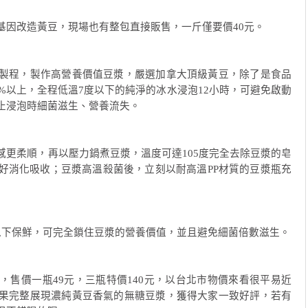
基因改造黃豆，現場也有整包直接販售，一斤僅要價40元。
製程，製作高營養價值豆漿，嚴選加拿大頂級黃豆，除了是食品
%以上，全程低溫7度以下的純淨的冰水浸泡12小時，可避免啟動
止浸泡時細菌滋生、營養流失。
感更柔順，再以壓力鍋煮豆漿，溫度可達105度完全去除豆漿的皂
好消化吸收；豆漿高溫殺菌後，立刻以耐高溫PP材質的豆漿瓶充
。
以下保鮮，可完全鎖住豆漿的營養價值，並且避免細菌倍數滋生。
，售價一瓶49元，三瓶特價140元，以台北市物價來看很平易近
果完整展現濃純黃豆香氣的無糖豆漿，獲得大家一致好評，若有