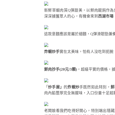
新鮮草蝦肉質Q彈甜美，以鮮肉餛飩作為
深深擄獲眾人的心，有機會來到
西湖市場
這款意麵應該是屬於細麵，Q彈滑韌勁兼
炸蝦炒手
實在太美味，怕有人沒吃到扼腕，
鮮肉抄手(20元/3顆)
，超級平實的價格，據
「
炒手屋」
的
炸蝦炒
手既然如此特別，
鮮
肉內餡豐厚完全無腥味，入口份量十足超
老闆娘看我們吃得好開心，特別端出隱藏