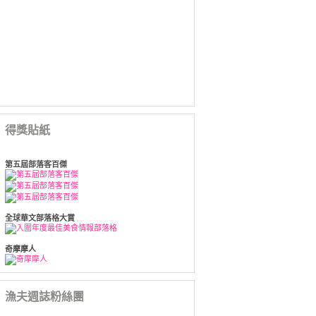
得獎貼紙
第五屆部落客百傑
全球華文部落格大賞
奇摩摩人
漁夫週誌粉絲團