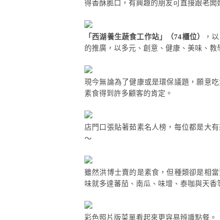
得香酥脆口，有興趣的朋友可直接跟老闆
「西湖養生蔬食工作站」（74櫃位）
，以
的推廣，以多元、創意、健康、美味、教
現今無論為了健康或是環保議題，願意吃
素食得到許多顧客的肯定。
店門口張貼著茹素名人榜，每位都是大有
～
雖然洪博士賣的是素食，但種類卻是相當
味就多達蕃茄、南瓜、味增、泰咖與天香
彩色照片版菜單看起來更容易辨識點餐。