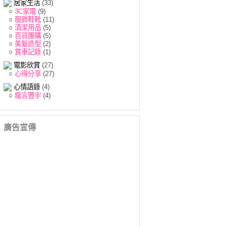
居家生活
(33)
○
3C家電
(9)
○
服飾鞋靴
(11)
○
清潔用品
(5)
○
百貨團購
(5)
○
美髮造型
(2)
○
賞車記錄
(1)
電影欣賞
(27)
○
心得分享
(27)
心情語錄
(4)
○
瘋言豐宇
(4)
廣告宣傳