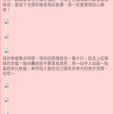
達成，要是下次還有機會再訪長灘，我一定要實現這心願
啦！
接近晚餐集合時間，得先回房間梳洗一番才行，趁走上紅階
梯的空檔，幫
小魚
拍些不專業寫真照；恩～似乎人站遠一點
看起來比較瘦，果然拍人像的功力還有非常大的進步空間，
哎哎～