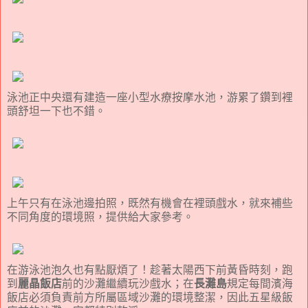
泳池正中央還有建造一座小型水療按摩水池，游累了鑽到裡
頭舒坦一下也不錯。
上午只有在泳池邊拍照，既然有機會在裡頭戲水，就來補些
不同角度的環境照，提供給大家參考。
在游泳池泡久也有點厭煩了！趁著太陽西下前黃昏時刻，跑
到
麗晶飯店
前的沙灘繼續玩沙戲水；在
長灘島
規定每間濱海
飯店必須負責前方所屬區域沙灘的環境整潔，因此五星級飯