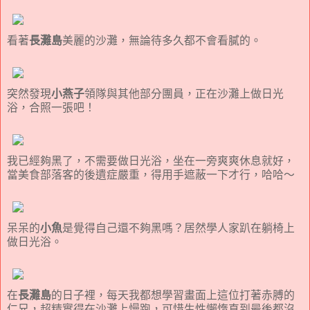
看著
長灘島
美麗的沙灘，無論待多久都不會看膩的。
突然發現
小燕子
領隊與其他部分團員，正在沙灘上做日光
浴，合照一張吧！
我已經夠黑了，不需要做日光浴，坐在一旁爽爽休息就好，
當美食部落客的後遺症嚴重，得用手遮蔽一下才行，哈哈～
呆呆的
小魚
是覺得自己還不夠黑嗎？居然學人家趴在躺椅上
做日光浴。
在
長灘島
的日子裡，每天我都想學習畫面上這位打著赤膊的
仁兄，超精實得在沙灘上慢跑，可惜生性懶惰直到最後都沒