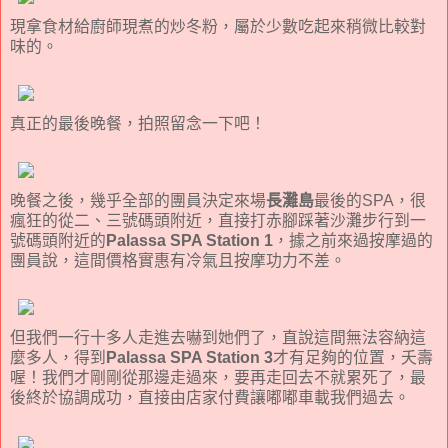
現拿食材給廚師現煮的炒冬粉，屬於少數吃起來稍微比較對
味的。
真正的最後晚餐，拍照留念一下吧！
晚餐之後，幾乎全部的團員決定來場
長灘島
最後的SPA，很
瘋狂的從二、三號碼頭附近，直接打赤腳踩著沙灘步行到一
號碼頭附近的
Palassa SPA Station 1
，據之前來過按摩過的
團員說，這間價格實惠有冷氣且按摩功力不差。
但我們一行十多人走進去嚇到她們了，直說這間無法容納這
麼多人，得到
Palassa SPA Station 3
才有足夠的位置，夭壽
喔！我們才剛剛從那邊走過來，要再走回去不就累死了，最
後終於協調成功，直接由店家付費讓嘟嘟車載我們過去。