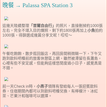
晚餐 → Palassa SPA Station 3
這幾天陸續整理
「首爾自由行」
的照片，直接刪掉約1000張
左右，完全不堪入目的爛照，剩下約1800張再加上
小魚
拍約
1000張，得篩選成幾篇分享文呢！哎哎～
午餐吃飽飽，散步逛回飯店，再回房間稍微瞇一下，下午又
跑到飲料吧檯前的旅客休憩區上網，雖然被滯留在長灘島，
心裡有些不安定感，但能夠這樣悠閒度過小日子，感覺真是
不錯。
前一天Check in時，
小燕子
領隊有發給每人一張迎賓飲料
券，住宿期間內都可以到飲料吧檯兌換，有檸檬汁、冰紅
茶、芒果汁和咖啡可以選擇。