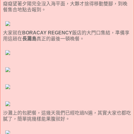
癡癡望著夕陽完全沒入海平面，大夥才捨得移動雙腳，到晚
餐集合地點去報到。
大家就在
BORACAY REGENCY
飯店的大門口集結，準備享
用這趟在
長灘島
真正的最後一頓晚餐。
沙灘上的包肥餐，這幾天我們已經吃過N遍，其實大家也都吃
膩了，簡單挑幾樣能果腹就好。