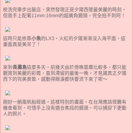
梳洗完畢步出飯店，突然發現正是夕陽西墜最美麗的時刻，
但我手上配著11mm-16mm的超廣角鏡頭，完全拍不到阿！
這時只能依靠
小魚
的LX3，火紅的夕陽漸漸沒入海平面，這
畫面真是美呆了！
來到
長灘島
這麼多天，前幾天由於傍晚雲層比較多，都只能
觀賞到美麗的彩霞，直到滯留的最後一晚，才見識真正夕陽
西下的完美景致，感動得眼淚都快要流下來了呢～
剛好一艄風帆船經過，這樣特別的畫面，在台灣應該很難有
機會看到，可惜手上沒有適合焦段的鏡頭，可以捕捉下更動
人的照片。