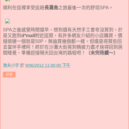
順利在這裡享受這趟
長灘島
之旅最後一次的舒坦SPA。
SPA之後感覺時間還早，想到還有天然手工香皂沒買到，於
是又跑到
d*mall
附近這間，有許多網友介紹的小店購買，價
錢很硬一個就是50P，無論買幾個都一樣，但還是得買些回
去當伴手禮阿！終於在沙灘大街晃到精疲力盡才捨得回到房
間睡覺，準備迎接隔天回台灣的路程吧！
（未完待續～）
漁夫小宇
於
9/06/2012 11:00:00 下午
分享