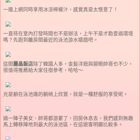
一邊上網同時享用冰涼檸檬汁，感覺真是太愜意了！
一直待在室內打發時間也不是辦法，上午不是才勘查過環境
嗎？先跑到離房間最近的泳池游水嬉戲吧。
這間
麗晶飯店
除了韓國人多，金髮洋妞與碧眼帥哥也不少，
很值得推薦給大家住宿參考，哈哈～
光是躺在泳池邊的躺椅上欣賞，就是一種舒服的享受呢。
過一陣子美女、帥哥都游累了，回房休息去，我們感到無趣
馬上轉移陣地到最大的泳池區，在這遊客明顯比較多。