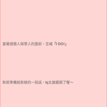
當著證婚人與眾人的面前，互喊
「I DO!」
新郎準備給新娘的一段話，
kj
太搶鏡頭了喔～