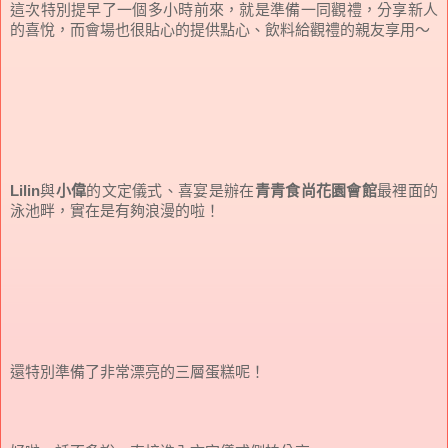
這次特別提早了一個多小時前來，就是準備一同觀禮，分享新人
的喜悅，而會場也很貼心的提供點心、飲料給觀禮的親友享用～
Lilin
與
小偉
的文定儀式、喜宴是辦在
青青食尚花園會館
最裡面的
泳池畔，實在是有夠浪漫的啦！
還特別準備了非常漂亮的三層蛋糕呢！