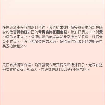
在這充滿幸福氛圍的日子裡，我們搭乘捷運轉接駁專車來到這隱
身於
故宮博物院
對面的
青青食尚花園會館
，參加好朋友
Lilin
與
黃
小偉
的文定喜宴，會館環境的佈置真是非常漂亮又浪漫，可惜天
公不作美，一直下著間歇性的大雨，使得我們無法好好的把這些
美景拍攝起來～
只好直接衝到會場，沿路發現今天真得是超級好日子，光是在這
辦婚宴的就有五對新人，想必餐廳應付起來很不容易吧～