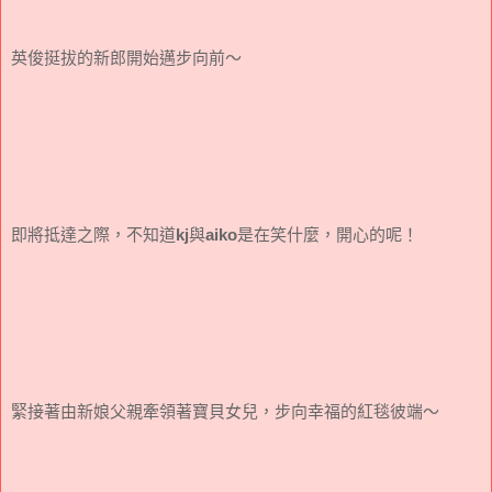
英俊挺拔的新郎開始邁步向前～
即將抵達之際，不知道
kj
與
aiko
是在笑什麼，開心的呢！
緊接著由新娘父親牽領著寶貝女兒，步向幸福的紅毯彼端～