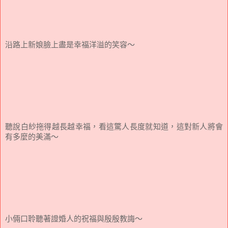
沿路上新娘臉上盡是幸福洋溢的笑容～
聽說白紗拖得越長越幸福，看這驚人長度就知道，這對新人將會
有多麼的美滿～
小倆口聆聽著證婚人的祝福與殷殷教誨～