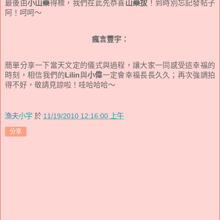
最後由
小山藥
得標，我們在此先恭喜
山藥拔
！到時別忘記發帖子
阿！呵呵～
瘋言豐宇：
簡單分享一下當天文定的儀式與過程，讓大家一同感受這幸福的
時刻，相信我們的
Lilin
與
小偉
一定會幸福長長久久；再次強調拍
得不好，敬請見諒啦！哇哈哈哈～
漁夫小宇
於
11/19/2010 12:16:00 上午
分享