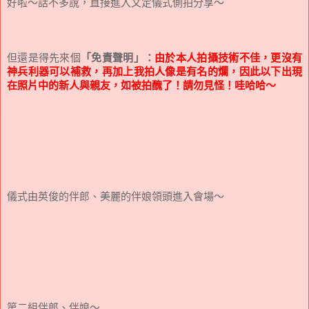
好啦～話不多說，直接進入文定儀式側拍分享～
但還是得先來個
「免責聲明」：
由於本人拍攝技術不佳，更沒有
神兵利器可以補救，再加上我拍人像是有名的爛，因此以下出現
在照片中的新人與親友，如被拍醜了！請勿見怪！哇哈哈～
儀式由英俊的伴郎、美麗的伴娘領頭進入會場～
第二組伴郎、伴娘～