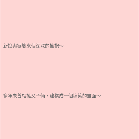
新娘與婆婆來個深深的擁抱～
多年未曾相擁父子倆，建構成一個搞笑的畫面～