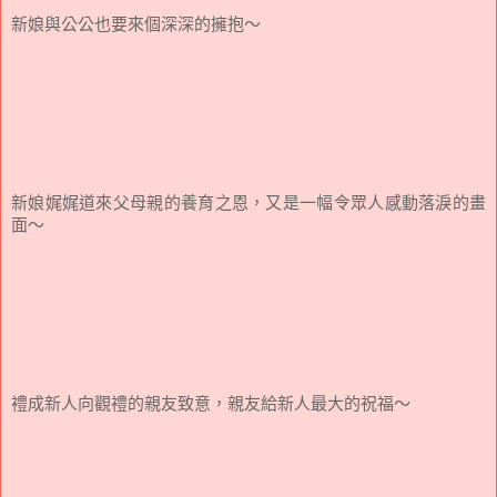
新娘與公公也要來個深深的擁抱～
新娘娓娓道來父母親的養育之恩，又是一幅令眾人感動落淚的畫
面～
禮成新人向觀禮的親友致意，親友給新人最大的祝福～