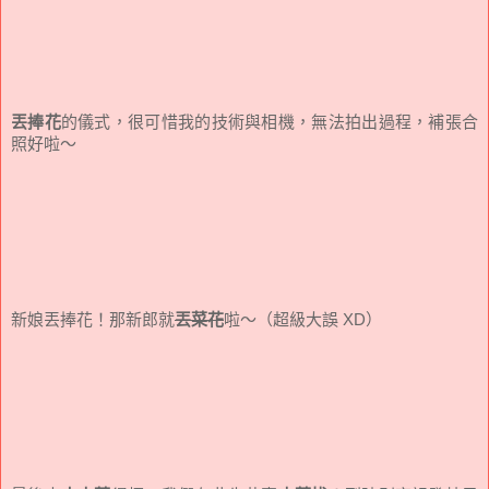
丟捧花
的儀式，很可惜我的技術與相機，無法拍出過程，補張合
照好啦～
新娘丟捧花！那新郎就
丟菜花
啦～（超級大誤 XD）