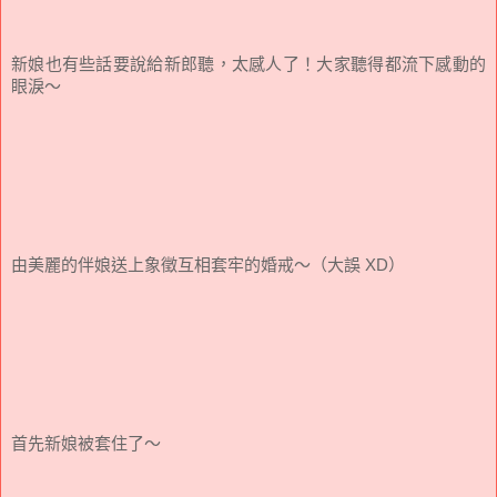
新娘也有些話要說給新郎聽，太感人了！大家聽得都流下感動的
眼淚～
由美麗的伴娘送上象徵互相套牢的婚戒～（大誤 XD）
首先新娘被套住了～