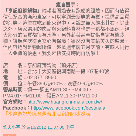
瘋言豐宇：
「亨記麻辣鍋物」
端賴老闆過去有跑船的經驗，因而有值得
信任配合的漁船東家，可以拿到最新鮮的漁獲，提供高品質
的海鮮，這些在吃到飽火鍋中，可說是無人能出其右，除此
之外，店家選用的肉品與火鍋料食材也是一點都不馬虎，絕
大部分的品質都很有水準，另外蔬菜甚至提供自家有機栽
種，讓顧客吃得更安心有保障；雖然沒有美輪美奐的裝潢，
但內容絕對是物超所值，趁著週年慶五月底前，有四人同行
一人免費的優惠，我要趕快安排時間再訪啦！
店 名：
亨記麻辣鍋物（頂好店）
地 址：
台北市大安區復興南路一段107巷40號
電 話：
02-87718960
價 位：
午餐399元+10%，晚餐499元+10%
營業時間：
週一~週五AM11:30~PM4:00，
PM4:01~PM11:00；假日AM11:30~PM11:00
官方網站：
http://www.huang-chi-mala.com.tw/
Facebook：
http://www.facebook.com/bestmala
「本篇遊記於瘋台灣台北民宿網同步發表」
漁夫小宇
於
5/10/2012 11:37:00 下午