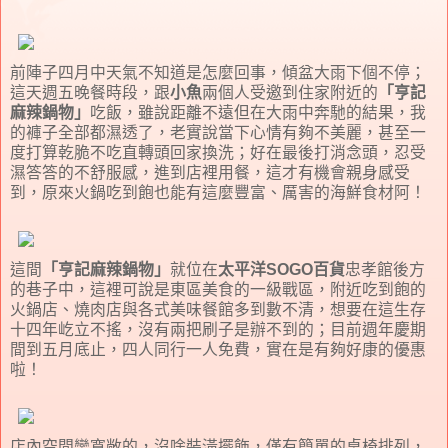
前陣子四月中天氣不知道是怎麼回事，傾盆大雨下個不停；
這天週五晚餐時段，跟
小魚
兩個人受邀到住家附近的
「亨記
麻辣鍋物」
吃飯，雖說距離不遠但在大雨中奔馳的結果，我
的褲子全部都濕透了，老實說當下心情有夠不美麗，甚至一
度打算乾脆不吃直轉頭回家換洗；好在最後打消念頭，忍受
濕答答的不舒服感，進到店裡用餐，這才有機會親身感受
到，原來火鍋吃到飽也能有這麼豐富、厲害的海鮮食材阿！
這間
「亨記麻辣鍋物」
就位在
太平洋SOGO百貨
忠孝館後方
的巷子中，這裡可說是東區美食的一級戰區，附近吃到飽的
火鍋店、燒肉店與各式美味餐館多到數不清，想要在這生存
十四年屹立不搖，沒有兩把刷子是辦不到的；目前週年慶期
間到五月底止，四人同行一人免費，實在是有夠好康的優惠
啦！
店內空間蠻寬敞的，沒啥裝潢擺飾，僅有簡單的桌椅排列，