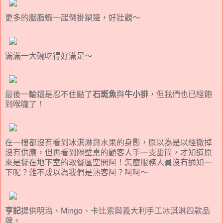
更多的胭脂蝦一起倒掛鍋邊，好壯觀～
滿滿一大碗吃得好滿足～
最後一輪還是忍不住點了
石斑魚
與
牛小排
，但我們也已經飽
到喉嚨了！
在一樓都沒有看到冰淇淋與水果的身影，原以為是以經撤掉
沒有供應，但再看到隔壁桌的顧客人手一支甜筒，才知道原
來是擺在地下室的取餐區空間阿！怎麼服務人員沒有通知一
下呢？難不成以為我們是熟客阿？呵呵～
亨記
提供明治、Mingo、卡比索與義大利手工冰淇淋四款品
牌。