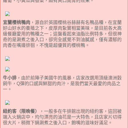
蘿蔔、小黃瓜與香菜，頗有爽口開胃的效果。
宜蘭櫻桃鴨肉
，源自於英國櫻桃谷赫赫有名鴨品種，在宜蘭
好山好水的養殖之下，
皮厚肉紮實相當美味，是目前各大高
級餐廳愛用的鴨種之一；這盤看起來油脂比例特多，但很神
奇的是涮煮之後入口，卻完全感覺不到油膩感，僅有濃郁的
肉香在嘴邊徘徊，不愧是超優質的櫻桃鴨。
牛小排
，由於前陣子美國牛的風暴，店家改選用頂級澳洲穀
飼牛，Q彈的口感與鮮甜的肉汁，是我們當天最愛的肉品之
一。
紐約客（限晚餐）
，一般多在牛排館出現的紐約客，這回被
端入火鍋店中，均勻漂亮的油花是一大特色，且店家片切得
很大片，稍微下鍋涮煮之後入口，飽嘴的滋味好滿足。