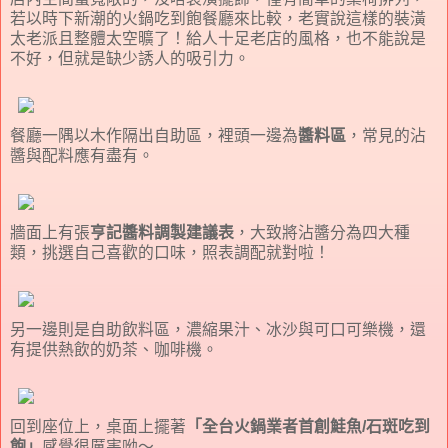
若以時下新潮的火鍋吃到飽餐廳來比較，老實說這樣的裝潢
太老派且整體太空曠了！給人十足老店的風格，也不能說是
不好，但就是缺少誘人的吸引力。
餐廳一隅以木作隔出自助區，裡頭一邊為
醬料區
，常見的沾
醬與配料應有盡有。
牆面上有張
亨記醬料調製建議表
，大致將沾醬分為四大種
類，挑選自己喜歡的口味，照表調配就對啦！
另一邊則是自助飲料區，濃縮果汁、冰沙與可口可樂機，還
有提供熱飲的奶茶、咖啡機。
回到座位上，桌面上擺著
「全台火鍋業者首創鮭魚/石斑吃到
飽」
感覺很厲害呦～