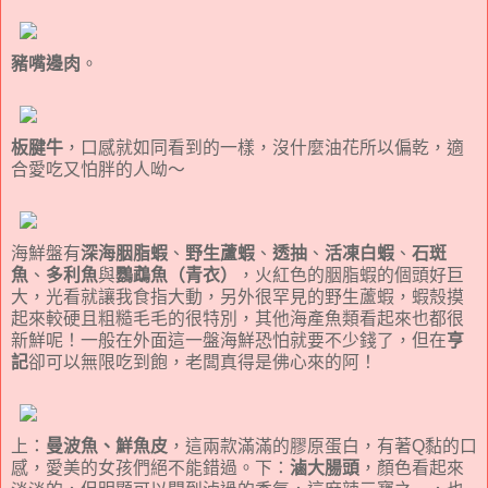
豬嘴邊肉
。
板腱牛
，口感就如同看到的一樣，沒什麼油花所以偏乾，適
合愛吃又怕胖的人呦～
海鮮盤有
深海胭脂蝦
、
野生蘆蝦
、
透抽
、
活凍白蝦
、
石斑
魚
、
多利魚
與
鸚鵡魚（青衣）
，火紅色的胭脂蝦的個頭好巨
大，光看就讓我食指大動，另外很罕見的野生蘆蝦，蝦殼摸
起來較硬且粗糙毛毛的很特別，其他海產魚類看起來也都很
新鮮呢！一般在外面這一盤海鮮恐怕就要不少錢了，但在
亨
記
卻可以無限吃到飽，老闆真得是佛心來的阿！
上：
曼波魚、鮮魚皮
，這兩款滿滿的膠原蛋白，有著Q黏的口
感，愛美的女孩們絕不能錯過。下：
滷大腸頭
，顏色看起來