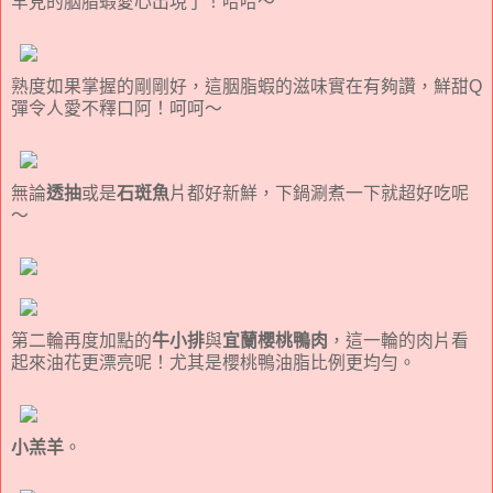
罕見的胭脂蝦愛心出現了！哈哈～
熟度如果掌握的剛剛好，這胭脂蝦的滋味實在有夠讚，鮮甜Q
彈令人愛不釋口阿！呵呵～
無論
透抽
或是
石斑魚
片都好新鮮，下鍋涮煮一下就超好吃呢
～
第二輪再度加點的
牛小排
與
宜蘭櫻桃鴨肉
，這一輪的肉片看
起來油花更漂亮呢！尤其是櫻桃鴨油脂比例更均勻。
小羔羊
。