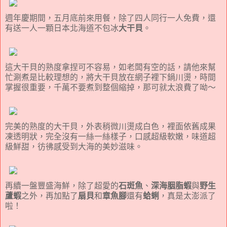
週年慶期間，五月底前來用餐，除了四人同行一人免費，還
有送一人一顆日本北海道不包冰
大干貝
。
這大干貝的熟度拿捏可不容易，如老闆有空的話，請他來幫
忙涮煮是比較理想的，將大干貝放在網子裡下鍋川燙，時間
掌握很重要，千萬不要煮到整個縮掉，那可就太浪費了呦～
完美的熟度的大干貝，外表稍微川燙成白色，裡面依舊成果
凍透明狀，完全沒有一絲一絲樣子，口感超級軟嫩，味道超
級鮮甜，彷彿感受到大海的美妙滋味。
再續一盤豐盛海鮮，除了超愛的
石斑魚
、
深海胭脂蝦
與
野生
蘆蝦
之外，再加點了
扇貝
和
章魚腳
還有
蛤蜊
，真是太澎派了
啦！