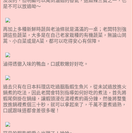
淡淡的，但明顯可以聞到滷過的香氣，這麻辣三寶之一，也
是不可以放過呦～
再加上多種新鮮時蔬與老油條就是滿滿的一桌；老闆特別強
調這些蔬菜，大多是在自己老家栽種的有機蔬菜，無論山茼
蒿、小白菜或是A菜，都可以吃得安心有保障。
滷得透徹入味的鴨血，口感軟嫩好好吃。
過去只有在日本料理店吃過胭脂蝦生魚片，從未試過放進火
鍋煮的吃法，因此老闆會特別指導如何好吃的煮法，首先將
蝦尾倒掛在鍋緣，讓蝦頭浸在湯裡煮約兩分鐘，然後將整隻
放進鍋裡煮個三十秒，就可以拿起來了，千萬不要煮過熟，
口感跟味道都會差很多喔！