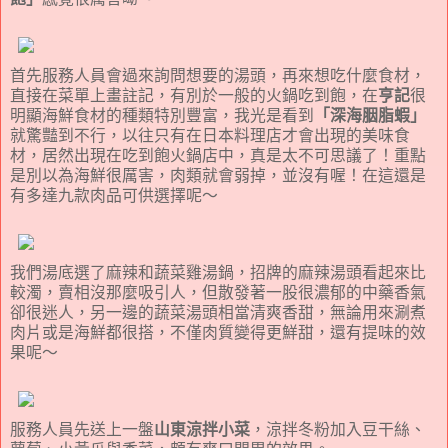
首先服務人員會過來詢問想要的湯頭，再來想吃什麼食材，
直接在菜單上畫註記，有別於一般的火鍋吃到飽，在
亨記
很
明顯海鮮食材的種類特別豐富，我光是看到
「深海胭脂蝦」
就驚豔到不行，以往只有在日本料理店才會出現的美味食
材，居然出現在吃到飽火鍋店中，真是太不可思議了！重點
是別以為海鮮很厲害，肉類就會弱掉，並沒有喔！在這還是
有多達九款肉品可供選擇呢～
我們湯底選了麻辣和蔬菜雞湯鍋，招牌的麻辣湯頭看起來比
較濁，賣相沒那麼吸引人，但散發著一股很濃郁的中藥香氣
卻很迷人，另一邊的蔬菜湯頭相當清爽香甜，無論用來涮煮
肉片或是海鮮都很搭，不僅肉質變得更鮮甜，還有提味的效
果呢～
服務人員先送上一盤
山東涼拌小菜
，涼拌冬粉加入豆干絲、