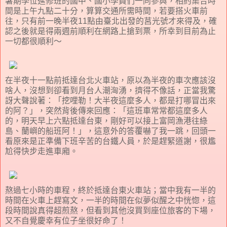
暑期學位進修班的國中、國小學員們一同參與，相約集合時
間是上午九點二十分，算算交通所需時間，若要搭火車前
往，只有前一晚半夜11點由臺北出發的莒光號才來得及，確
認之後就是得兩週前順利在網路上搶到票，所幸到目前為止
一切都很順利～
在半夜十一點前抵達台北火車站，原以為半夜的車次應該沒
啥人，沒想到卻看到月台人潮洶湧，擠得不像話，正當我驚
訝大聲說著：「挖哩勒！大半夜這麼多人，都是打哪冒出來
的阿？」，突然背後傳來回應：「這班車常常都這麼多人
的，明天早上六點抵達台東，剛好可以接上富岡漁港往綠
島、蘭嶼的船班阿！」，這意外的答覆嚇了我一跳，回頭一
看原來是正準備下班辛苦的台鐵人員，於是趕緊道謝，很尷
尬得快步走進車廂。
熬過七小時的車程，終於抵達台東火車站；當中我有一半的
時間在火車上趕寫文，一半的時間在似夢似醒之中恍惚，這
段時間說真得超煎熬，但看到其他沒買到座位旅客的下場，
又不自覺慶幸有位子坐很好命了！