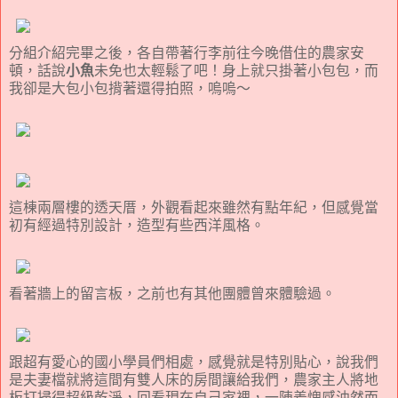
分組介紹完畢之後，各自帶著行李前往今晚借住的農家安
頓，話說
小魚
未免也太輕鬆了吧！身上就只掛著小包包，而
我卻是大包小包揹著還得拍照，嗚嗚～
這棟兩層樓的透天厝，外觀看起來雖然有點年紀，但感覺當
初有經過特別設計，造型有些西洋風格。
看著牆上的留言板，之前也有其他團體曾來體驗過。
跟超有愛心的國小學員們相處，感覺就是特別貼心，說我們
是夫妻檔就將這間有雙人床的房間讓給我們，農家主人將地
板打掃得超級乾淨，回看現在自己家裡，一陣羞愧感油然而