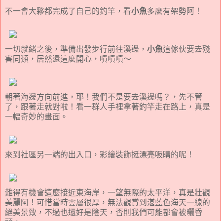
不一會大夥都完成了自己的釣竿，看
小魚
多麼有架勢阿！
一切就緒之後，準備出發步行前往溪邊，
小魚
這傢伙要去殘
害同類，居然還這麼開心，嘖嘖嘖～
朝著海邊方向前進，耶！我們不是要去溪邊嗎？，先不管
了，跟著走就對啦！看一群人手裡拿著釣竿走在路上，真是
一幅奇妙的畫面。
來到社區另一端的出入口，彩繪裝飾挺漂亮吸睛的呢！
難得有機會這麼接近東海岸，一望無際的太平洋，真是壯觀
美麗阿！可惜當時雲層很厚，無法觀賞到湛藍色海天一線的
絕美景致，不過也還好是陰天，否則我們可能都會被曬昏