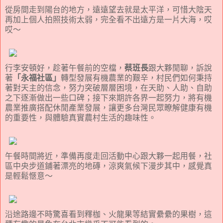
從房間走到陽台的地方，遠遠望去就是太平洋，可惜大陰天
再加上個人拍照技術太弱，完全看不出遠方是一片大海，哎
哎～
行李安頓好，趁著午餐前的空檔，
蔡班長
跟大夥閒聊，訴說
著
「永福社區」
轉型發展有機農業的艱辛，村民們如何秉持
著對天主的信念，努力突破層層困境，在天助、人助、自助
之下逐漸做出一些口碑；接下來期許各界一起努力，將有機
農業推廣搭配休閒產業發展，讓更多台灣民眾瞭解健康有機
的重要性，與體驗真實農村生活的趣味性。
午餐時間將近，準備再度走回活動中心跟大夥一起用餐，社
區中央步道鋪著漂亮的地磚，涼爽氣候下漫步其中，感覺真
是輕鬆愜意～
沿途路邊不時驚喜看到釋枷、火龍果等結實纍纍的果樹，這