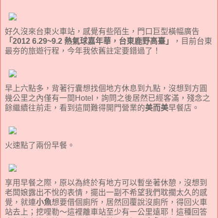
好久沒來台東火車站，感覺有些陌生，門口巨型橫幅廣告
「2012 6.29~9.2 熱氣球嘉年華，台東鹿野高臺」
，目前台東
最夯的旅遊行程，今年我依舊註定要錯過了！
早上六點多，背著行囊想找個地方休息到九點，沒想到方圓
幾公里之內僅有一間Hotel，詢問之後居然已經客滿，殘念之
餘繼續往前走，看到這間難得開門營業的
美而美
早餐店。
火速點了兩份早餐。
享用早餐之際，原以為終於有地方可以暫坐著休憩，沒想到
老闆娘露出不悅的表情，擺出一副不希望我們耽擱太久的感
覺，就連
小魚
想要借個廁所，居然回覆說沒廁所，得回火車
站去上；挖哩勒～這裡離車站至少有一公里遠耶！這種回答