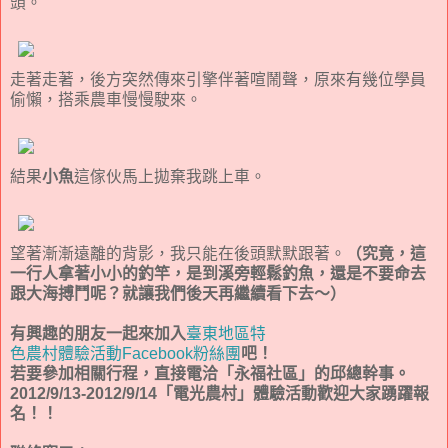
頭。
走著走著，後方突然傳來引擎伴著喧鬧聲，原來有幾位學員
偷懶，搭乘農車慢慢駛來。
結果
小魚
這傢伙馬上拋棄我跳上車。
望著漸漸遠離的背影，我只能在後頭默默跟著。
（究竟，這
一行人拿著小小的釣竿，是到溪旁輕鬆釣魚，還是不要命去
跟大海搏鬥呢？就讓我們後天再繼續看下去～）
有興趣的朋友一起來加入
臺東地區特
色農村體驗活動Facebook粉絲團
吧！
若要參加相關行程，直接電洽「永福社區」的邱總幹事。
2012/9/13-2012/9/14「電光農村」體驗活動歡迎大家踴躍報
名！！