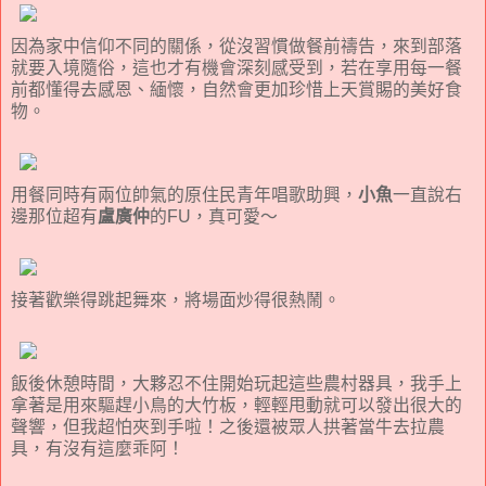
因為家中信仰不同的關係，從沒習慣做餐前禱告，來到部落
就要入境隨俗，這也才有機會深刻感受到，若在享用每一餐
前都懂得去感恩、緬懷，自然會更加珍惜上天賞賜的美好食
物。
用餐同時有兩位帥氣的原住民青年唱歌助興，
小魚
一直說右
邊那位超有
盧廣仲
的FU，真可愛～
接著歡樂得跳起舞來，將場面炒得很熱鬧。
飯後休憩時間，大夥忍不住開始玩起這些農村器具，我手上
拿著是用來驅趕小鳥的大竹板，輕輕甩動就可以發出很大的
聲響，但我超怕夾到手啦！之後還被眾人拱著當牛去拉農
具，有沒有這麼乖阿！