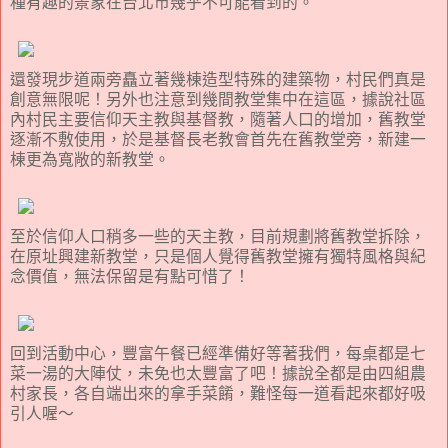
種有趣的景象在台北市幾乎不可能看到的。
還發現步道兩旁矗立著幾棟造型特殊的建築物，村民們真是
創意無限呢！另外也注意到幾間教堂集中在這區，據說社區
內村民主要信仰天主教與基督教，隨著人口的增加，舊教堂
逐漸不敷使用，於是基督長老教會首先在舊教堂旁，新建一
棟更為寬敞的新教堂。
至於信仰人口稍多一些的天主教，目前規劃將舊教堂拆除，
在原址興建新教堂，只是個人覺得舊教堂擁有獨特風格與紀
念價值，無法保留是有點可惜了！
回到活動中心，豐富午餐已經準備好等著我們，每桌都是七
菜一湯的大陣仗，未免也太豐富了吧！據說全都是由四組農
村家長，各自端出來的拿手菜餚，難怪每一道看起來都好吸
引人喔～