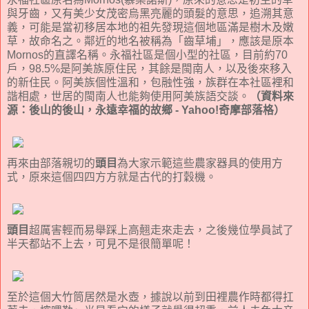
與牙齒，又有美少女茂密烏黑亮麗的頭髮的意思，追溯其意
義，可能是當初移居本地的祖先發現這個地區滿是樹木及嫩
草，故命名之。鄰近的地名被稱為「齒草埔」，應該是原本
Mornos的直譯名稱。永福社區是個小型的社區，目前約70
戶，98.5%是阿美族原住民，其餘是閩南人，以及後來移入
的新住民。阿美族個性溫和，包融性強，族群在本社區裡和
諧相處，世居的閩南人也能夠使用阿美族語交談。
（資料來
源：後山的後山，永遠幸福的故鄉 - Yahoo!奇摩部落格）
再來由部落親切的
頭目
為大家示範這些農家器具的使用方
式，原來這個四四方方就是古代的打穀機。
頭目
超厲害輕而易舉踩上高翹走來走去，之後幾位學員試了
半天都站不上去，可見不是很簡單呢！
至於這個大竹筒居然是水壺，據說以前到田裡農作時都得扛