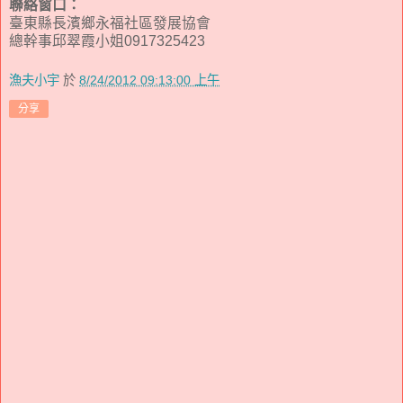
聯絡窗口：
臺東縣長濱鄉永福社區發展協會
總幹事邱翠霞小姐0917325423
漁夫小宇
於
8/24/2012 09:13:00 上午
分享