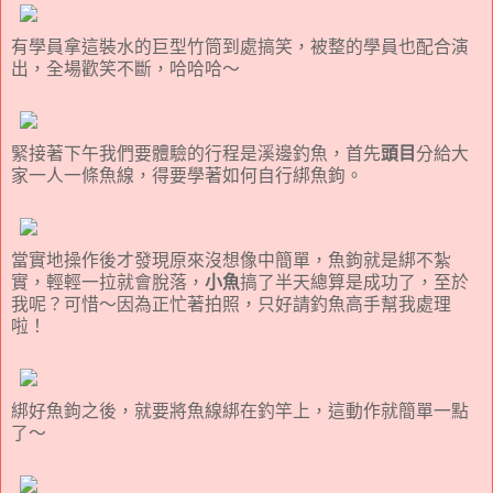
有學員拿這裝水的巨型竹筒到處搞笑，被整的學員也配合演
出，全場歡笑不斷，哈哈哈～
緊接著下午我們要體驗的行程是溪邊釣魚，首先
頭目
分給大
家一人一條魚線，得要學著如何自行綁魚鉤。
當實地操作後才發現原來沒想像中簡單，魚鉤就是綁不紮
實，輕輕一拉就會脫落，
小魚
搞了半天總算是成功了，至於
我呢？可惜～因為正忙著拍照，只好請釣魚高手幫我處理
啦！
綁好魚鉤之後，就要將魚線綁在釣竿上，這動作就簡單一點
了～