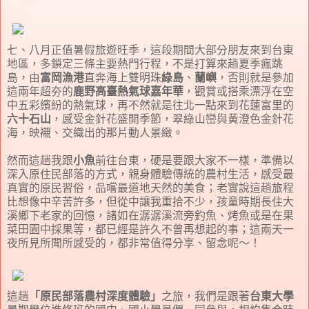
七、八月正值暑假旅遊旺季，這段期間大部分朋友來到台東
地區，多鎖定三條主要熱門行程，不是打算來趟夏季瘋跳
島，由
富岡漁港
直奔海上雙明珠
綠島
、
蘭嶼
，否則就是參加
這兩年超夯的
鹿野高臺熱氣球嘉年華
，觀賞或搭乘漂浮在空
中五彩繽紛的熱氣球，再不然就是往北一點來到花蓮富里的
六十石山
，感受金針花盛開季節，翠綠山巒與黃澄色金針花
海，映襯、交織出的那片動人景緻。
然而這趟我跟
小魚
前往台東，硬是要跟大家不一樣，準備以
深入原住民部落的方式，親身體驗傳統的農村生活，感受最
真實的原民習俗，品嚐最道地天然的美食；老實說這趟旅程
比想像中辛苦許多，但從中讓我重拾不少，孩童時期長住大
溪鄉下老家的回憶，諸如在潺潺溪流旁釣魚、烤魚或是在果
菜田園中採果等，都已經是許久不曾再想起的事；這兩天一
夜所見所聞所感受的，都非常值得分享、留念呢～！
這趟
「原民部落農村深度體驗」
之旅，我們是跟著
台東大學