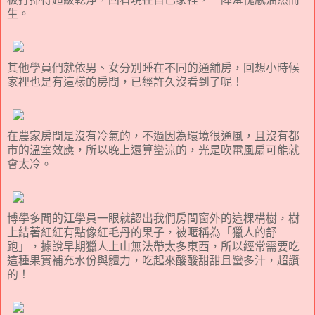
生。
其他學員們就依男、女分別睡在不同的通舖房，回想小時候
家裡也是有這樣的房間，已經許久沒看到了呢！
在農家房間是沒有冷氣的，不過因為環境很通風，且沒有都
市的溫室效應，所以晚上還算蠻涼的，光是吹電風扇可能就
會太冷。
博學多聞的
江
學員一眼就認出我們房間窗外的這棵構樹，樹
上結著紅紅有點像紅毛丹的果子，被暱稱為「獵人的舒
跑」，據說早期獵人上山無法帶太多東西，所以經常需要吃
這種果實補充水份與體力，吃起來酸酸甜甜且蠻多汁，超讚
的！