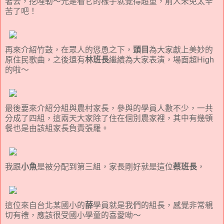
著去，挖哩勒～光是看它的樣子就覺得超重，前人未免太辛
苦了吧！
再來介紹竹鼓，在眾人的慫恿之下，
頭目
為大家獻上美妙的
原住民歌曲，之後還有
林班長
繼續為大家表演，場面超High
的啦～
最後要來介紹分組與農村家長，參與的學員人數不少，一共
分成了四組，這兩天大家除了住在個別農家裡，其中有幾頓
餐也是由該組家長負責張羅。
我跟
小魚
是被分配到第三組，家長剛好就是這位
蔡班長
，
這位來自台北某國小的
薛
學員就是我們的組長，感覺非常親
切有禮，應該很受國小學童的喜愛呦～