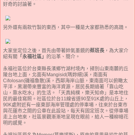
好奇的討論著。
另外還有兩款竹製的東西，其中一種是大家都熟悉的高蹺。
大家坐定位之後，首先由帶著帥氣墨鏡的
蔡班長
，為大家介
紹有關
「永福社區」
的沿革、簡介。
永福社區位於台東縣長濱鄉竹湖村境內，掃別山東南麓的丘
陵台地上面，北面有Mangisid(瑪妳細)溪，南面有
Cifolosan(磯福魯散)溪，西鄰海岸山脈，東南面可以俯瞰太
平洋，黑潮帶來豐富的海洋資源，居民長期過著「靠山吃
山，靠水吃水」的生活。「天真純樸，樂天知命」是本地住
民的最佳寫照。社區位於台11線省道90至91K處的山丘上，
90K處附近有一座東部海岸管理處的停車場，往來於台東市
與花蓮市之間的公車在此設站，每天有固定班次。從停車場
走上台地來，社區景觀漸漸地呈現在眼前，給人一種柳暗花
明的感覺。
永福社區原名為Mornos(慕樂諾斯)，原來的意思是初生的草