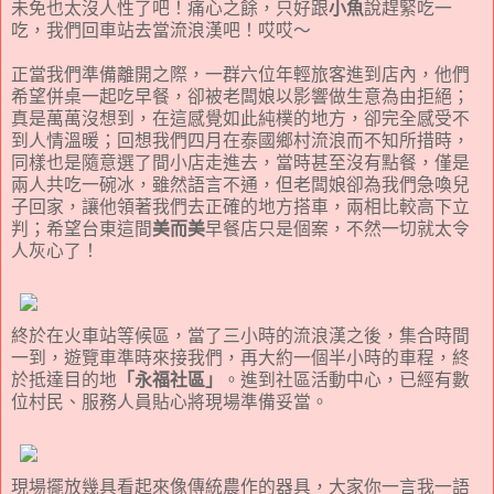
未免也太沒人性了吧！痛心之餘，只好跟
小魚
說趕緊吃一
吃，我們回車站去當流浪漢吧！哎哎～
正當我們準備離開之際，一群六位年輕旅客進到店內，他們
希望併桌一起吃早餐，卻被老闆娘以影響做生意為由拒絕；
真是萬萬沒想到，在這感覺如此純樸的地方，卻完全感受不
到人情溫暖；回想我們四月在泰國鄉村流浪而不知所措時，
同樣也是隨意選了間小店走進去，當時甚至沒有點餐，僅是
兩人共吃一碗冰，雖然語言不通，但老闆娘卻為我們急喚兒
子回家，讓他領著我們去正確的地方搭車，兩相比較高下立
判；希望台東這間
美而美
早餐店只是個案，不然一切就太令
人灰心了！
終於在火車站等候區，當了三小時的流浪漢之後，集合時間
一到，遊覽車準時來接我們，再大約一個半小時的車程，終
於抵達目的地
「永福社區」
。進到社區活動中心，已經有數
位村民、服務人員貼心將現場準備妥當。
現場擺放幾具看起來像傳統農作的器具，大家你一言我一語