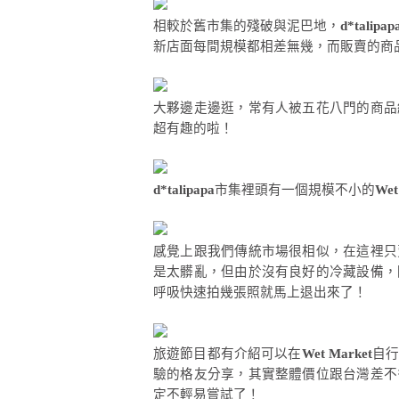
相較於舊市集的殘破與泥巴地，
d*talipap
新店面每間規模都相差無幾，而販賣的商
大夥邊走邊逛，常有人被五花八門的商品
超有趣的啦！
d*talipapa
市集裡頭有一個規模不小的
Wet
感覺上跟我們傳統市場很相似，在這裡只
是太髒亂，但由於沒有良好的冷藏設備，
呼吸快速拍幾張照就馬上退出來了！
旅遊節目都有介紹可以在
Wet Market
自
驗的格友分享，其實整體價位跟台灣差不
定不輕易嘗試了！