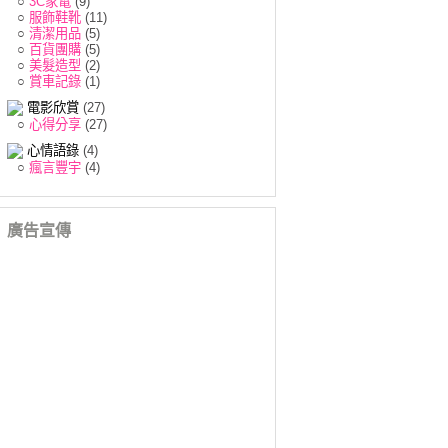
○
3C家電
(9)
○
服飾鞋靴
(11)
○
清潔用品
(5)
○
百貨團購
(5)
○
美髮造型
(2)
○
賞車記錄
(1)
電影欣賞
(27)
○
心得分享
(27)
心情語錄
(4)
○
瘋言豐宇
(4)
廣告宣傳