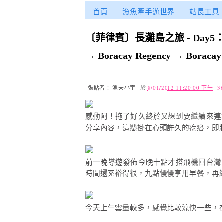
首頁
漁魚牽手遊世界
站長工具
〔菲律賓〕長灘島之旅 - Day5
→ Boracay Regency → Boracay 
張貼者：
漁夫小宇
於
8/01/2012 11:20:00 下午
3
感動阿！拖了好久終於又想到要繼續來連
分享內容，這懸掛在心頭許久的疙瘩，即
前一晚導遊發佈今晚十點才搭飛機回台灣
時間還充裕得很，九點慢慢享用早餐，再
今天上午雲量較多，感覺比較涼快一些，