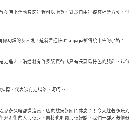
許多海上活動套裝行程可以購買，對於自由行遊客相當方便，但
有做功課的友人說，這就是通往
d*talipapa
新傳統市集的小路。
巷走進去，沿途就有許多販賣各式具有長灘島特色的服飾、包包
的指標，代表沒有走錯路，呵呵～
沒晃多久啥都還沒買，店家就紛紛關門休息了！今天趁著多賺到
午來逛街的人比較少，價格也明顯比較好談，我們一群人殺價殺