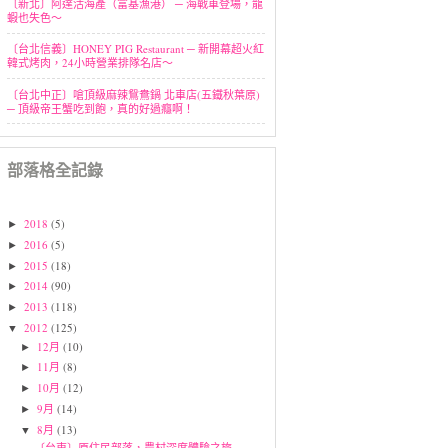
〔新北〕阿達活海產（富基漁港） ─ 海戰車登場，龍
蝦也失色～
〔台北信義〕HONEY PIG Restaurant ─ 新開幕超火紅
韓式烤肉，24小時營業排隊名店～
〔台北中正〕嗆頂級麻辣鴛鴦鍋 北車店(五鐵秋葉原)
─ 頂級帝王蟹吃到飽，真的好過癮啊！
部落格全記錄
2018
(5)
►
2016
(5)
►
2015
(18)
►
2014
(90)
►
2013
(118)
►
2012
(125)
▼
12月
(10)
►
11月
(8)
►
10月
(12)
►
9月
(14)
►
8月
(13)
▼
〔台東〕原住民部落，農村深度體驗之旅