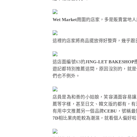
Wet Market
周圍的店家，多是販賣當地人
這裡的店家將商品擺放得好整齊，幾乎跟
這店面編號63的
JING-LET BAKESHOP
遊記都特別推薦這間，原因沒別的，就是
們也不例外。
店員是為和善的小姑娘，笑容滿面容易讓
薦等字樣，甚至日文、韓文版的都有，有
有用中文推薦另一個品牌
CEBU
，號稱最
7D
相比果肉乾較為潮濕，就看個人偏好啦