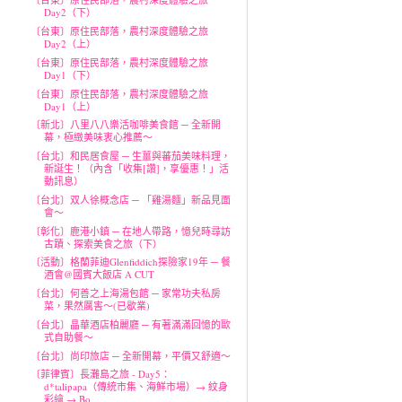
Day2（下）
〔台東〕原住民部落，農村深度體驗之旅
Day2（上）
〔台東〕原住民部落，農村深度體驗之旅
Day1（下）
〔台東〕原住民部落，農村深度體驗之旅
Day1（上）
〔新北〕八里八八樂活咖啡美食館 ─ 全新開
幕，極緻美味衷心推薦～
〔台北〕和民居食屋 ─ 生薑與蕃茄美味料理，
新誕生！（內含「收集[讚]，享優惠！」活
動訊息）
〔台北〕双人徐概念店 ─ 「雞湯麵」新品見面
會～
〔彰化〕鹿港小鎮 ─ 在地人帶路，憶兒時尋訪
古蹟、探索美食之旅（下）
〔活動〕格蘭菲迪Glenfiddich探險家19年 ─ 餐
酒會@國賓大飯店 A CUT
〔台北〕何善之上海湯包館 ─ 家常功夫私房
菜，果然厲害～(已歇業)
〔台北〕晶華酒店柏麗廳 ─ 有著滿滿回憶的歐
式自助餐～
〔台北〕尚印旅店 ─ 全新開幕，平價又舒適～
〔菲律賓〕長灘島之旅 - Day5：
d*talipapa（傳統市集、海鮮市場）→ 紋身
彩繪 → Bo...