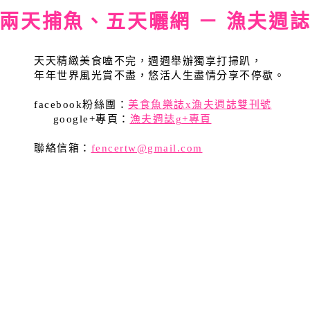
兩天捕魚、五天曬網 － 漁夫週
天天精緻美食嗑不完，週週舉辦獨享打掃趴，
年年世界風光賞不盡，悠活人生盡情分享不停歇。
facebook粉絲團：
美食魚樂誌x漁夫週誌雙刊號
google+專頁：
漁夫週誌g+專頁
聯絡信箱：
fencertw@gmail.com