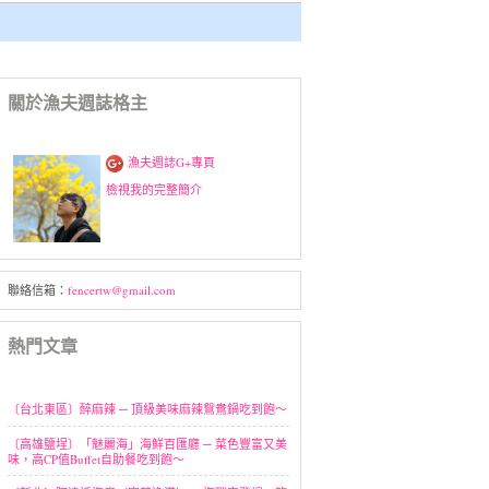
關於漁夫週誌格主
漁夫週誌G+專頁
檢視我的完整簡介
聯絡信箱：
fencertw@gmail.com
熱門文章
〔台北東區〕醉麻辣 ─ 頂級美味麻辣鴛鴦鍋吃到飽～
〔高雄鹽埕〕「魅麗海」海鮮百匯廳 ─ 菜色豐富又美
味，高CP值Buffet自助餐吃到飽～