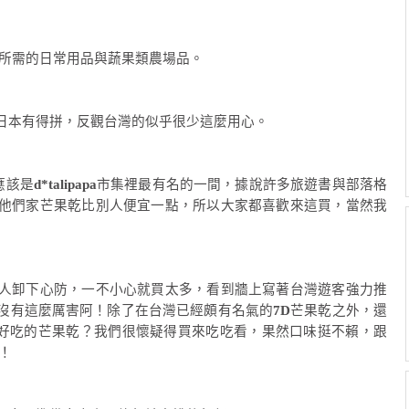
所需的日常用品與蔬果類農場品。
日本有得拼，反觀台灣的似乎很少這麼用心。
應該是
d*talipapa
市集裡最有名的一間，據說許多旅遊書與部落格
他們家芒果乾比別人便宜一點，所以大家都喜歡來這買，當然我
人卸下心防，一不小心就買太多，看到牆上寫著台灣遊客強力推
沒有這麼厲害阿！除了在台灣已經頗有名氣的
7D
芒果乾之外，還
好吃的芒果乾？我們很懷疑得買來吃吃看，果然口味挺不賴，跟
！