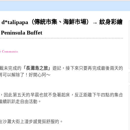
：d*talipapa（傳統市集、海鮮市場）→ 紋身彩繪
Peninsula Buffet
6 Comments
載未完成的
「長灘島之旅」
遊記，接下來只要再完成最後兩天的
將可以解除了！好開心阿～
，因此第五天的早晨也就不急著起床，反正距離下午四點的集合
繼續趴趴走自由活動。
在沙灘大街上漫步感覺挺舒服的。