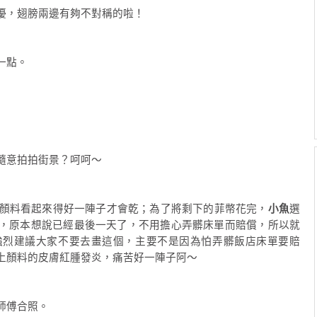
優，翅膀兩邊有夠不對稱的啦！
一點。
隨意拍拍街景？呵呵～
顏料看起來得好一陣子才會乾；為了將剩下的菲幣花完，
小魚
選
，原本想說已經最後一天了，不用擔心弄髒床單而賠償，所以就
強烈建議大家不要去畫這個，主要不是因為怕弄髒飯店床單要賠
上顏料的皮膚紅腫發炎，痛苦好一陣子阿～
師傅合照。