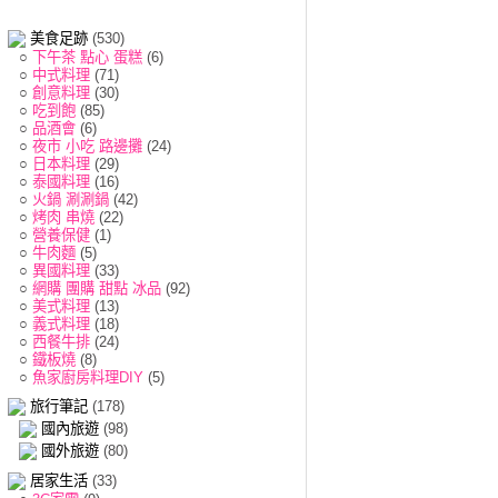
美食足跡
(530)
○
下午茶 點心 蛋糕
(6)
○
中式料理
(71)
○
創意料理
(30)
○
吃到飽
(85)
○
品酒會
(6)
○
夜市 小吃 路邊攤
(24)
○
日本料理
(29)
○
泰國料理
(16)
○
火鍋 涮涮鍋
(42)
○
烤肉 串燒
(22)
○
營養保健
(1)
○
牛肉麵
(5)
○
異國料理
(33)
○
網購 團購 甜點 冰品
(92)
○
美式料理
(13)
○
義式料理
(18)
○
西餐牛排
(24)
○
鐵板燒
(8)
○
魚家廚房料理DIY
(5)
旅行筆記
(178)
國內旅遊
(98)
國外旅遊
(80)
居家生活
(33)