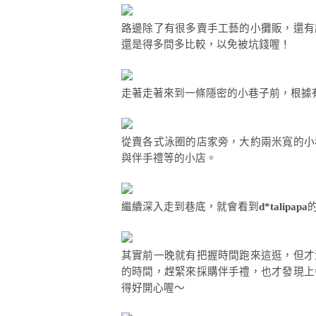
路邊除了有很多賣手工藝的小攤販，還有
還是得多問多比較，以免被坑錢喔！
走著走著來到一條隱密的小巷子前，根據
從賣各式泳圈的店家旁，大約兩米寬的小
與伴手禮等的小店。
繼續深入走到巷底，就會看到
d*talipapa
其實前一晚就有把握時間跑來這逛，但才
的時間，趕緊來採購伴手禮，也才發現上
得好開心喔～