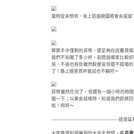
當時從未想到，背上這翅膀圖將會永遠留
算算手中僅剩的菲幣，還足夠在這攤買兩
我們不知喝了多少杯，若問說哪家比較好
倍，不過也有些雖然較便宜但還不錯喝的
了！路上隨意買杯嘗試也不賴阿～
菲幣雖然花完了，但還有一個小時的時間
服一下；以美金結帳時，知道我們即將回
啦！呵呵～
---------------------------------------------這是延長線
大家盡情利用賺到的大半天時間，將
長灘