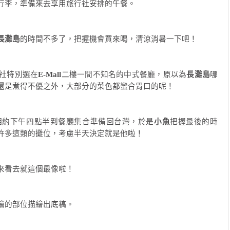
行李，準備來去享用旅行社安排的午餐。
長灘島
的時間不多了，把握機會買來喝，清涼消暑一下吧！
社特別選在
E-Mall
二樓一間不知名的中式餐廳，原以為
長灘島
哪
還是煮得不優之外，大部分的菜色都蠻合胃口的呢！
相約下午四點半到餐廳集合準備回台灣，於是
小魚
把握最後的時
許多這類的攤位，考慮半天決定就是他啦！
來看去就這個最像啦！
繪的部位描繪出底稿。