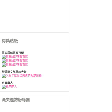
得獎貼紙
第五屆部落客百傑
全球華文部落格大賞
奇摩摩人
漁夫週誌粉絲團