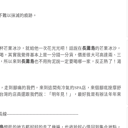
下難以抹滅的痕跡。
杯芒果冰沙，就給他一次花光光吧！話說在
長灘島
的芒果冰沙，
喝，其實我覺得基本上是一分錢一分貨，價差很大可高達兩、三
，所以來到
長灘島
也不用拘泥說一定要喝哪一家，反正熱了！渴
，走到腳痛的我們，來到這間有冷氣的SPA店，來個腳底按摩舒
台灣的店員還跟我們說：「明年見！」，最好我是有辦法年年來
--------------------------------------------------
島
想逛的地方都好好的走了幾遍，也收拾好心情回到集合地點，