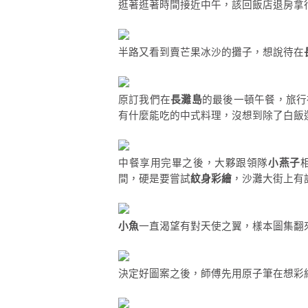
逛著逛著時間接近中午，該回飯店退房拿
半路又看到賣芒果冰沙的攤子，想說待在
原訂我們在
長灘島
的最後一頓午餐，旅行
有什麼能吃的中式料理，沒想到除了白飯
中餐享用完畢之後，大夥跟領隊
小燕子
間，硬是要嘗試
紋身彩繪
，沙灘大街上有
小魚
一直渴望有對天使之翼，樣本圖集翻
決定好圖案之後，師傅先用原子筆在想彩