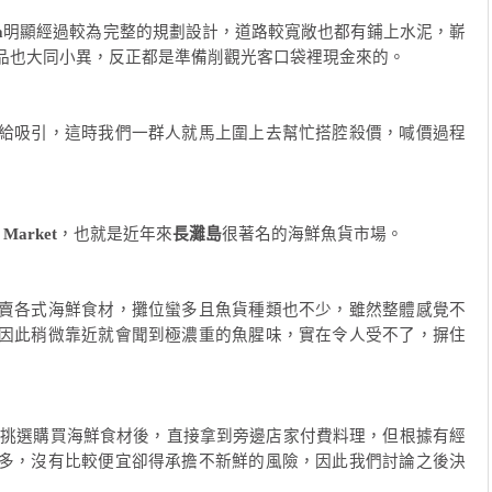
a
明顯經過較為完整的規劃設計，道路較寬敞也都有鋪上水泥，嶄
品也大同小異，反正都是準備削觀光客口袋裡現金來的。
給吸引，這時我們一群人就馬上圍上去幫忙搭腔殺價，喊價過程
 Market
，也就是近年來
長灘島
很著名的海鮮魚貨市場。
賣各式海鮮食材，攤位蠻多且魚貨種類也不少，雖然整體感覺不
因此稍微靠近就會聞到極濃重的魚腥味，實在令人受不了，摒住
行挑選購買海鮮食材後，直接拿到旁邊店家付費料理，但根據有經
多，沒有比較便宜卻得承擔不新鮮的風險，因此我們討論之後決