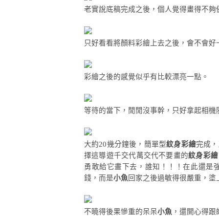
老實說底稿完成之後，個人覺得畫得不夠
只好看看將顏料彩繪上去之後，會不會好
彩繪之後的感覺似乎有比較漂亮一點。
等待的當下，閒閒沒事幹，只好拿起相機
大約20幾分鐘後，簡單型
紋身彩繪
完成，
擇這導遊千交代萬交代不要畫的
紋身彩繪
勇敢給它畫下去，誰知！！！在此還是
錢，而是
小魚
回家之後過敏得很嚴重，塗
不曉得後果慘重的呆呆
小魚
，還開心得跟