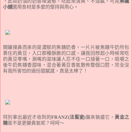
，此款奶油的奶香味濃郁，吃起來清爽、不油膩，可見
解饞
小舖
選用食材是多麼的堅持與用心。
開罐撲鼻而來的是濃郁的焦糖奶香，一片片被焦糖牛奶所包
裹住的黃豆，入口那種酥脆的口感，讓我回想起小時候常吃
的黃豆零嘴，涮嘴的滋味讓人忍不住一口接著一口，咀嚼之
後牛奶焦糖香甜味，混合著黃豆香氣散佈整個口腔，完全沒
有我所害怕的過份甜膩感，真是太棒了！
特別拿出最近才收到的
FRANZ(法藍瓷)
盤來裝盛它，
黃金之
糖
是不是更顯貴氣呢？呵呵～