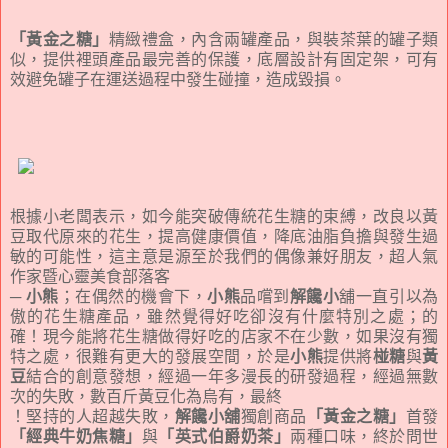
「黃金之糖」
精緻禮盒，內含兩罐產品，與裝茶葉的罐子類
似，提供裡頭產品最完善的保護，底層設計有固定架，可有
效避免罐子在運送過程中發生碰撞，造成毀損。
根據小老闆表示，如今能突破傳統花生糖的束縛，改良以黃
豆取代原來的花生，提高健康價值，降底油脂負擔與發生過
敏的可能性，這主意是源至於我們的偶像兼好朋友，超人氣
作家暨心靈美食部落客
─
小熊
；在偶然的機會下，
小熊
品嚐到
解饞小
舖一直引以為
傲的花生糖產品，雖然覺得好吃卻沒有什麼特別之處；的
確！現今能將花生糖做得好吃的店家不在少數，如果沒有獨
特之處，很難有更大的發展空間，於是
小熊
提供將
椪糖
與
黃
豆
結合的創意發想，經過一年多漫長的研發過程，經過無數
次的失敗，數百斤黃豆化為烏有，最終
！堅持的人超越失敗，
解饞小舖
獨創商品
「黃金之糖」
首發
「經典牛奶焦糖」
與
「英式伯爵奶茶」
兩種口味，終於問世