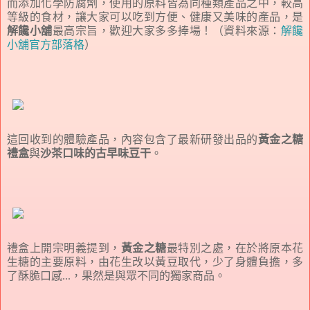
而添加化學防腐劑，使用的原料皆為同種類產品之中，較高
等級的食材，讓大家可以吃到方便、健康又美味的產品，是
解饞小舖
最高宗旨，歡迎大家多多捧場！（資料來源：
解饞
小舖官方部落格
）
這回收到的體驗產品，內容包含了最新研發出品的
黃金之糖
禮盒
與
沙茶口味的古早味豆干
。
禮盒上開宗明義提到，
黃金之糖
最特別之處，在於將原本花
生糖的主要原料，由花生改以黃豆取代，少了身體負擔，多
了酥脆口感...，果然是與眾不同的獨家商品。