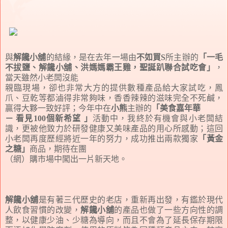
與
解饞小舖
的結緣，是在去年一場由
不如買S
所主辦的
「一毛
不拔鹽、解饞小舖、洪媽媽霸王雞，聖誕趴聯合試吃會」
，
當天雖然小老闆沒能
親臨現場，卻也非常大方的提供數種產品給大家試吃，鳳
爪、豆乾等都滷得非常夠味，香香辣辣的滋味完全不死鹹，
贏得大夥一致好評；今年中在
小熊
主辦的
「美食嘉年華
－ 看見100個新希望 」
活動中，我終於有機會與小老闆結
識，更被他致力於研發健康又美味產品的用心所感動；這回
小老闆再度歷經將近一年的努力，成功推出兩款獨家
「黃金
之糖」
商品，期待在團
（網）購市場中闖出一片新天地。
解饞小舖
是有著三代歷史的老店，重新再出發，有鑑於現代
人飲食習慣的改變，
解饞小舖
的產品也做了一些方向性的調
整，以健康少油、少糖為導向，而且不會為了延長保存期限