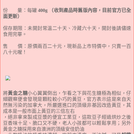
份 量：每罐
400g
（收到產品時舊版內容，目前官方已全
面更新）
保存期限：未開封常溫二十天、冷藏六十天，開封後請儘速
食用完畢。
售 價：原價兩百二十元，現新品上市特價中，只賣一百
八十元喔！
將
黃金之糖
小心翼翼倒出，乍看之下與花生糖極為相似，仔
細觀察便會發現是顆粒較小巧的黃豆，官方表示這是來自天
然無污染的加拿大，所嚴選進口的頂級非基因改造黃豆，其
成本是一般市面上黃豆的三倍左右
，絕非拿來製成豆漿的便宜工業豆，這款豆子經過烘炒之後
豆香味十足、脆口又不硬，老人小孩都可以輕鬆享用；另外
黃金之糖採用來自澳洲的頂級安佳奶油