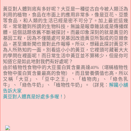
黃豆對人體到底有多好呢？大豆是一種從古自今被人類泛為
利用的植物，食品在市面上的應用非常多，像是豆花、豆漿
等食品，和人類的生活已經是密不可分了。加上最近這幾
年，常常聽到所謂的生物科技，無論是報章雜誌或是傳播媒
體，這個話題依舊不斷被探討。而最印象深刻的就是黃豆的
基因工程，因為不僅隨處可見基因改造黃豆所製成的豆類食
品，甚至連新聞也曾對此作報導。所以，想藉此探討黃豆不
為人所熟知的一面。別看這小小的黃豆，它裡頭可藏著大大
的學問在裡面呢！而日常生活中黃豆並不算稀少，但是你可
知道它是如此地對我們有好處呢？
由於植物性食物中的大豆蛋白質含量高達40%（堪稱植物性
食物中蛋白質含量最高的食物），而且營養價值也高，所以
又稱「大豆」、「豆中之王」、「植物肉」、「綠色乳
牛」、「綠色牛奶」、「植物性牛奶」。（詳見：
解饞小舖
告訴大家
黃豆對人體真是好處多多喔！
）