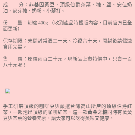
成 分：非基因黃豆、頂級伯爵茶葉、糖、鹽、安佳奶
油、麥芽糖、奶粉、小蘇打。
份 量：每罐 400g （收到產品時舊版內容，目前官方已全
面更新）
保存期限：未開封常溫二十天、冷藏六十天，開封後請儘速
食用完畢。
售 價：原價兩百二十元，現新品上市特價中，只賣一百
八十元喔！
手工研磨頂級的咖啡豆與嚴選台灣高山所產的頂級伯爵紅
茶，一起泡出頂級的咖啡紅茶，這一款
黃金之糖
同時有著黃
豆與茶葉的營養元素，讓大家可以吃得美味又健康。