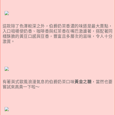
這款除了色澤較深之外，伯爵奶茶香濃的味道是最大賣點，
入口咀嚼使奶香、咖啡香與紅茶香在嘴巴激盪著，搭配著同
樣酥脆的黃豆口感與豆香，豐富且多層次的滋味，令人十分
激賞。
有著英式歐風浪漫氣息的伯爵奶茶口味
黃金之糖
，當然也要
嘗試來高貴一下啦～