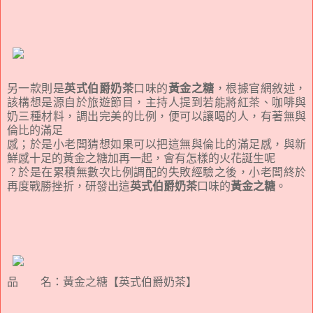
另一款則是
英式伯爵奶茶
口味的
黃金之糖
，根據官網敘述，
該構想是源自於旅遊節目，主持人提到若能將紅茶、咖啡與
奶三種材料，調出完美的比例，便可以讓喝的人，有著無與
倫比的滿足
感；於是小老闆猜想如果可以把這無與倫比的滿足感，與新
鮮感十足的黃金之糖加再一起，會有怎樣的火花誕生呢
？於是在累積無數次比例調配的失敗經驗之後，小老闆終於
再度戰勝挫折，研發出這
英式伯爵奶茶
口味的
黃金之糖
。
品 名：黃金之糖【英式伯爵奶茶】