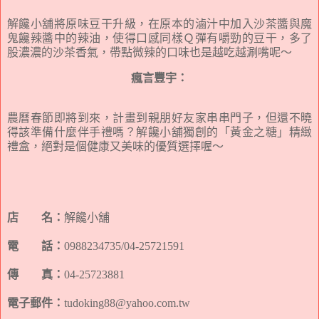
解饞小舖將原味豆干升級，在原本的滷汁中加入沙茶醬與魔
鬼饞辣醬中的辣油，使得口感同樣Ｑ彈有嚼勁的豆干，多了
股濃濃的沙茶香氣，帶點微辣的口味也是越吃越涮嘴呢～
瘋言豐宇：
農曆春節即將到來，計畫到親朋好友家串串門子，但還不曉
得該準備什麼伴手禮嗎？解饞小舖獨創的「黃金之糖」精緻
禮盒，絕對是個健康又美味的優質選擇喔～
店 名：
解饞小舖
電 話：
0988234735/04-25721591
傳 真：
04-25723881
電子郵件：
tudoking88@yahoo.com.tw