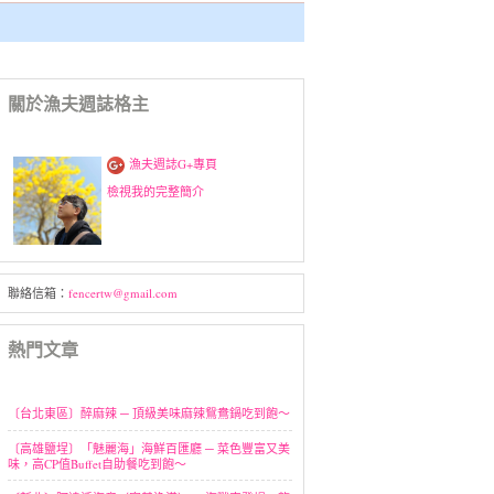
關於漁夫週誌格主
漁夫週誌G+專頁
檢視我的完整簡介
聯絡信箱：
fencertw@gmail.com
熱門文章
〔台北東區〕醉麻辣 ─ 頂級美味麻辣鴛鴦鍋吃到飽～
〔高雄鹽埕〕「魅麗海」海鮮百匯廳 ─ 菜色豐富又美
味，高CP值Buffet自助餐吃到飽～