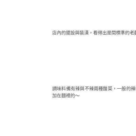
店內的擺設與裝潢，看得出是間標準的老
調味料備有辣與不辣兩種酸菜，一般的辣
加在麵裡的～