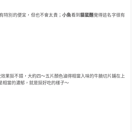
有特別的便宜，但也不會太貴；
小魚
看到
貓鼠麵
覺得這名字很有
覺效果挺不錯，大約四～五片顏色滷得相當入味的牛腩切片鋪在上
是相當的濃郁，就是挺好吃的樣子～