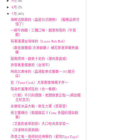
9月
(6)
►
8月
(5)
►
7月
(83)
▼
海鮮活跳跳的〈晶屋日式鍋物〉（服務品質可
惜了）
一碗牛肉麵，三種口味，創意無限的〈牛易
館〉
有著濃濃台灣味的〈Lacuz Bali Bali〉
〈黃金披薩屋(冷凍披薩)〉威尼斯香草鯷魚披
薩
服務周到，創意十足的〈潮肉壽喜燒〉
非常著重健康的〈台灣牛〉
時尚又美味的〈晶湯匙泰式餐廳－101館分
店〉
在〈Yami Cook〉大家都會做親子丼～
隱身於基隆郊區的〈合一餐廳〉
〈六根〉不只料理讚，老闆娘更正點～(網誌獨
立紀念文)
永康街冰品大戰，新生力軍〈思慕昔〉
帝王蟹橫行〈華國飯店 T Cube 多國料理自助
餐〉
〈艾蜜莉香草廚房〉大口吃肉真享受～
〈洋漾時尚涮涮鍋〉
改善之後，值得前往用餐的〈君悅Ziga Zaga〉