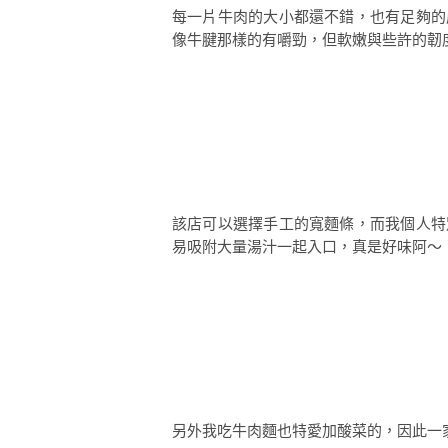
每一片牛肉的大小都還不錯，也有足夠的
像牛腱那樣的有嚼勁，但軟嫩與些許的韌
該店可以選擇手工的寬麵條，而我個人特
易吸附大量湯汁一起入口，真是好味阿～
另外我吃牛肉麵也特愛加酸菜的，因此一