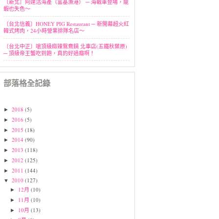
〔新北〕阿達活海產（富基漁港） ─ 海戰車登場，龍
蝦也失色～
〔台北信義〕HONEY PIG Restaurant ─ 新開幕超火紅
韓式烤肉，24小時營業排隊名店～
〔台北中正〕嗆頂級麻辣鴛鴦鍋 北車店(五鐵秋葉原)
─ 頂級帝王蟹吃到飽，真的好過癮啊！
部落格全記錄
2018
(5)
►
2016
(5)
►
2015
(18)
►
2014
(90)
►
2013
(118)
►
2012
(125)
►
2011
(144)
►
2010
(127)
▼
12月
(10)
►
11月
(10)
►
10月
(13)
►