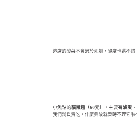
這店的酸菜不會過於死鹹，酸度也還不錯
小魚
點的
貓鼠麵（60元）
，主要有
滷蛋
、
我們就負責吃，什麼典故就暫時不理它啦