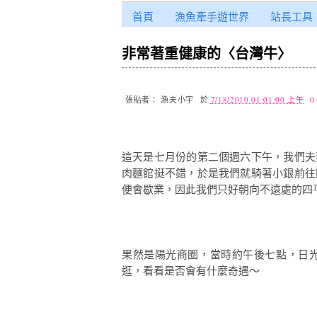
首頁
漁魚牽手遊世界
站長工具
非常著重健康的〈台灣牛〉
張貼者：
漁夫小宇
於
7/18/2010 01:01:00 上午
0
這天是七月份的第二個週六下午，我們夫
肉麵館挺不錯，於是我們就騎著小銀前往
便會歇業，因此我們只好朝向不遠處的四
果然是陽光商圈，當時約午後七點，日
逛，看看是否會有什麼奇遇～