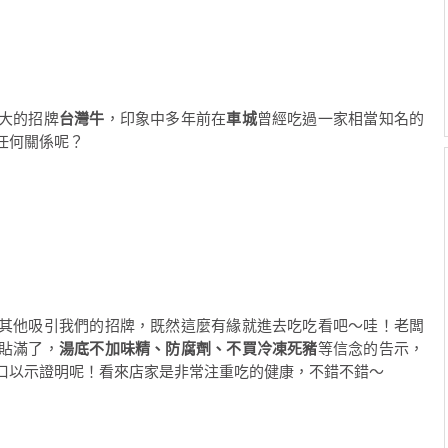
大的招牌
台灣牛
，印象中多年前在
車城
曾經吃過一家相當知名的
任何關係呢？
其他吸引我們的招牌，既然這麼有緣就進去吃吃看吧～哇！老闆
貼滿了，
湯底不加味精、防腐劑、不買冷凍死豬
等信念的告示，
口以示證明呢！看來店家是非常注重吃的健康，不錯不錯～