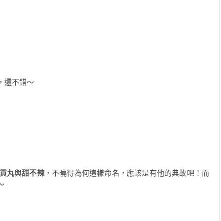
，還不錯～
貢丸
與
甜不辣
，不曉得為何這樣命名，應該是有他的典故吧！而
～