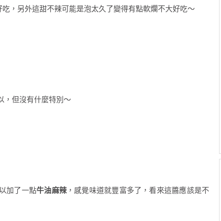
好吃，另外這甜不辣可能是泡太久了變得有點軟爛不大好吃～
以，但沒有什麼特別～
以加了一點
牛油麻辣
，感覺味道就豐富多了，看來這醬應該是不