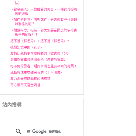
法〉
〈賞金戀人〉一對離異的夫妻，一場官兵捉強
盜的遊戲！
〈蘇西的世界〉面對死亡，是否還有些什麼難
以割捨的呢？
〈關鍵指令〉宛若一部美邪惡帝國之於伊拉克
戰爭的紀錄片！
這不是〈蘇乞兒〉，這不是〈蘇乞兒〉～
挑戰記憶中的〈孔子〉
友情比親情更令我感動的〈歐吉桑卡好〉
劇情與賽車沒啥關係的〈瘋狂的賽車〉
打不倒的勇者：期許台灣也能有相同的奇蹟！
感動與沈重交雜著我的〈十月圍城〉
魔力潔天然防蟎抗菌洗衣精
南方澳南天宮金媽祖
站內搜尋