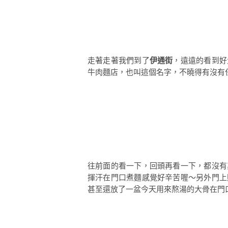
走著走著我們到了
伊通街
，遠遠的看到好
牛肉麵店，也叫這個名字，不曉得有沒有
往前面的看一下，回頭再看一下，都沒有
揮汗在門口煮麵感覺好辛苦喔～另外門上
甚至還放了一盆今天用來熬湯的大骨在門