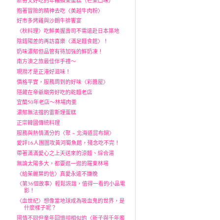
新奇又好吃的年輪蘋果蛋糕（芒果口味）
抱著冒險的精神去吃〈美越牛肉粉〉
好市多烤雞與沙朗牛排饗宴
〈秋料理〉吃鮮美握壽司不需遠赴日本築地
陰錯陽差的再訪喜樂〈滿足麵食館〉！
奶味濃郁但品管有待加強的鮮奶凍！
南方澳之旅最佳伴手禮～
現撈才是正港好滋味！
價格平實，服務周到的好味〈彩醬屋〉
隱藏在帝爺廟旁好吃的乾麵老店
宜蘭50年老店～林場肉羹
濃郁無法擋的雷斯理蛋糕
正宗韓國傳統料理
服務與熱情滿分的〈聚 ~ 北海道昆布鍋〉
愛評16人團圍攻黃河蜀魚館，殘念吃不完！
帶著滿滿愛心之上天送來的涼麵、綜合湯
無論太陽多大，都要逛一逛的羅東林場
〈給茱麗葉的信〉真愛永遠不嫌晚
〈第36個故事〉輕鬆詼諧，值得一看的小品電
影！
〈血世紀〉想像當地球成為吸血鬼的世界，是
什麼樣子呢？
國情不同但童年回憶卻相似的〈新子與千年魔