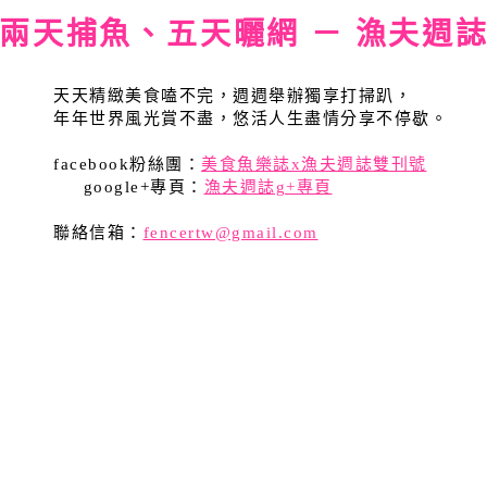
兩天捕魚、五天曬網 － 漁夫週
天天精緻美食嗑不完，週週舉辦獨享打掃趴，
年年世界風光賞不盡，悠活人生盡情分享不停歇。
facebook粉絲團：
美食魚樂誌x漁夫週誌雙刊號
google+專頁：
漁夫週誌g+專頁
聯絡信箱：
fencertw@gmail.com