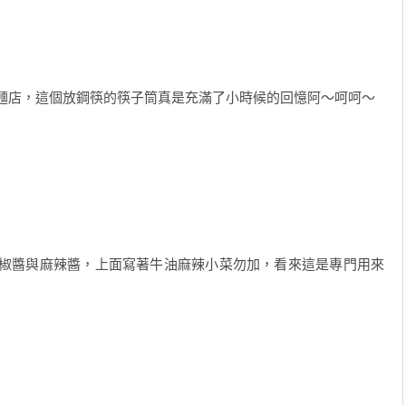
麵店，這個放鋼筷的筷子筒真是充滿了小時候的回憶阿～呵呵～
椒醬與麻辣醬，上面寫著牛油麻辣小菜勿加，看來這是專門用來