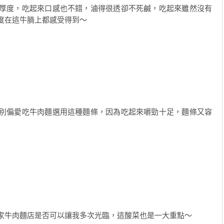
厚度，吃起來口感也不錯，滷得很透卻不死鹹，吃起來雖然沒有
度在這牛腩上都感受得到～
別偏愛吃牛肉麵選用這種麵條，因為吃起來嚼勁十足，麵條又容
家牛肉麵店是否可以讓我多次光臨，這酸菜也是一大重點～