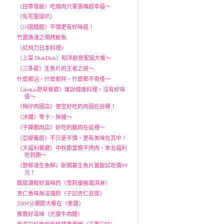
〈田季發爺〉吃燒肉只需張嘴超幸福～
〈私宅聖誕叭〉
〈川國麵館〉平價更有好味道！
竹圍漁港之現烤魷魚
〈紅飛刀日本料理〉
〈上菜 DishDish〉和洋創意聖誕大餐～
〈三多屋〉生魚片的王者之道～
什麼都沾，什麼都拌，什麼都不奇怪～
〈àlohas野草餐廳〉誰說健康料理，沒有好味
道～
〈梅仔肉圓店〉便宜好吃的肉圓在這裡！
〈沐纖〉零卡、無糖～
〈千暉鵝肉店〉好吃的鵝肉在這裡～
〈亞緹義廚〉不只是平價，更有美味在其中！
〈大福利餐廳〉中秋節當晚不烤肉，來去福利
吃到飽～
〈野柳港生魚鮮〉新開幕生魚片蓋飯試吃價99
元！
酸甜濃郁好滋味的〈雪莉優格霜淇淋〉
杏仁香味無法擋的〈于記杏仁豆腐〉
2009父親節大餐在〈泰讚〉
推薦好滋味〈光復牛肉麵〉