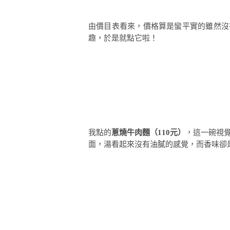
由價目表看來，價格算是蠻平實的雖然沒
趣，於是就點它啦！
我點的
蔥燒牛肉麵（110元）
，這一碗視
面，湯看起來沒有油膩的感覺，而香味卻