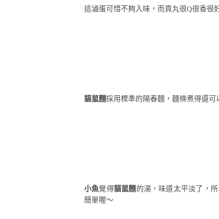
這滷蛋可惜不夠入味，而貢丸很Q很香很
貓鼠麵
採用標準的陽春麵，麵條煮得還可
小魚
覺得
貓鼠麵
的湯，味道太平淡了，所
簡單喔～