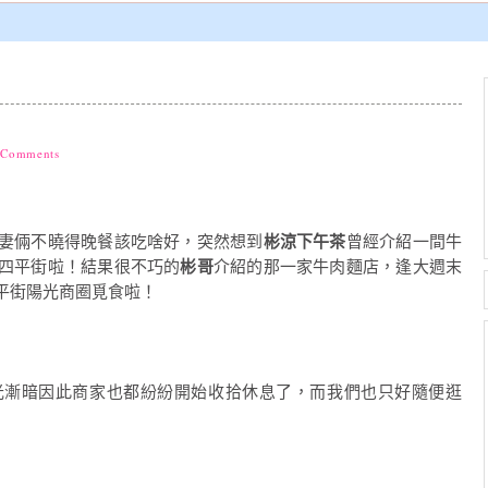
 Comments
妻倆不曉得晚餐該吃啥好，突然想到
彬涼下午茶
曾經介紹一間牛
四平街啦！結果很不巧的
彬哥
介紹的那一家牛肉麵店，逢大週末
平街陽光商圈覓食啦！
光漸暗因此商家也都紛紛開始收拾休息了，而我們也只好隨便逛