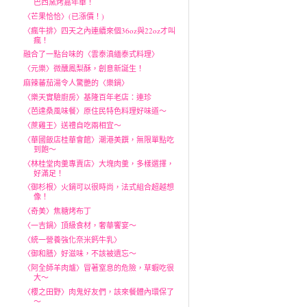
巴西窯烤嘉年華！
〈芒果恰恰〉(已漲價！)
〈瘋牛排〉四天之內連續來個36oz與22oz才叫
瘋！
融合了一點台味的〈雲泰滇緬泰式料理〉
〈元樂〉微醺鳳梨酥，創意新誕生！
麻辣蕃茄湯令人驚艷的〈樂鍋〉
〈樂天實驗廚房〉基隆百年老店：連珍
〈芭達桑風味餐〉原住民特色料理好味道～
〈蔗雞王〉送禮自吃兩相宜～
〈華國飯店桂華會館〉潮港美饌，無限單點吃
到飽～
〈林桂堂肉羹專賣店〉大塊肉羹，多樣選擇，
好滿足！
〈御杉根〉火鍋可以很時尚，法式組合超越想
像！
〈奇美〉焦糖烤布丁
〈一吉鍋〉頂級食材，奢華饗宴～
〈統一營養強化奈米鈣牛乳〉
〈御和膳〉好滋味，不該被遺忘～
〈阿全師羊肉爐〉冒著窒息的危險，草蝦吃很
大～
〈櫻之田野〉肉鬼好友們，該來餐體內環保了
～